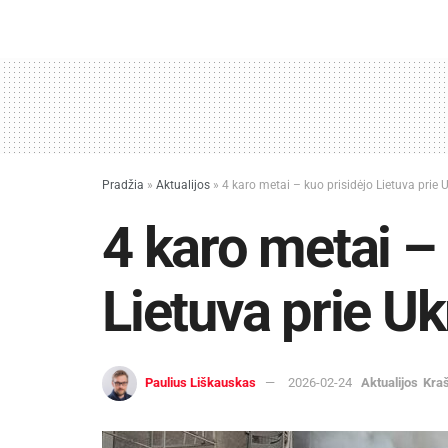
Pradžia
»
Aktualijos
»
4 karo metai – kuo prisidėjo Lietuva prie
4 karo metai – 
Lietuva prie U
Paulius Liškauskas
2026-02-24
Aktualijos
Kra