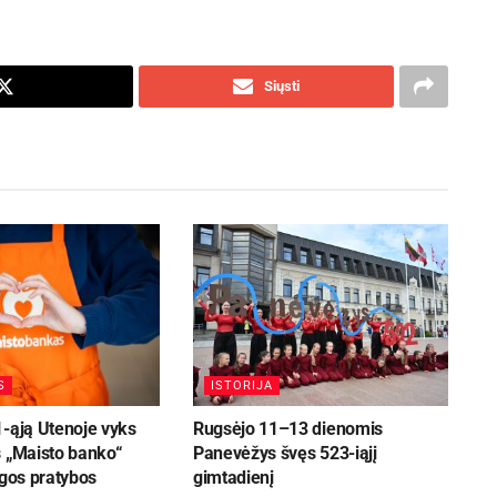
Siųsti
S
ISTORIJA
1-ąją Utenoje vyks
Rugsėjo 11–13 dienomis
s „Maisto banko“
Panevėžys švęs 523-iąjį
ugos pratybos
gimtadienį