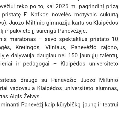
vėžiui teko po to, kai 2025 m. pagrindinį prizą
i, pristatę F. Kafkos novelės motyvais sukurtą
ys). Juozo Miltinio gimnazija kartu su Klaipėdos
lį ir pakvietė jį surengti Panevėžyje.
inis maratonas – savo spektaklius pristato 10
agės, Kretingos, Vilniaus, Panevėžio rajono,
lyje dalyvauja daugiau nei 150 jaunųjų talentų,
ieriai ir pedagogai – Klaipėdos universiteto
ersitetas drauge su Panevėžio Juozo Miltinio
kuriai vadovauja Klaipėdos universiteto alumnas,
tas Algis Želvys.
inanti Panevėžį kaip kūrybišką, jauną ir teatrui