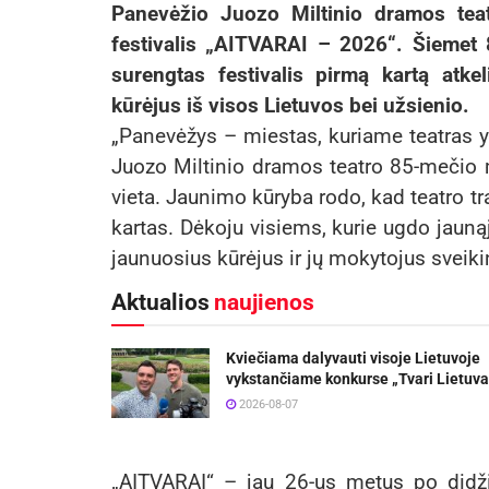
Panevėžio Juozo Miltinio dramos teatr
festivalis „AITVARAI – 2026“. Šiemet
surengtas festivalis pirmą kartą atke
kūrėjus iš visos Lietuvos bei užsienio.
„Panevėžys – miestas, kuriame teatras y
Juozo Miltinio dramos teatro 85-mečio m
vieta. Jaunimo kūryba rodo, kad teatro tr
kartas. Dėkoju visiems, kurie ugdo jaunąjį
jaunuosius kūrėjus ir jų mokytojus svei
Aktualios
naujienos
Kviečiama dalyvauti visoje Lietuvoje
vykstančiame konkurse „Tvari Lietuva
2026-08-07
„AITVARAI“ – jau 26-us metus po didžiuo