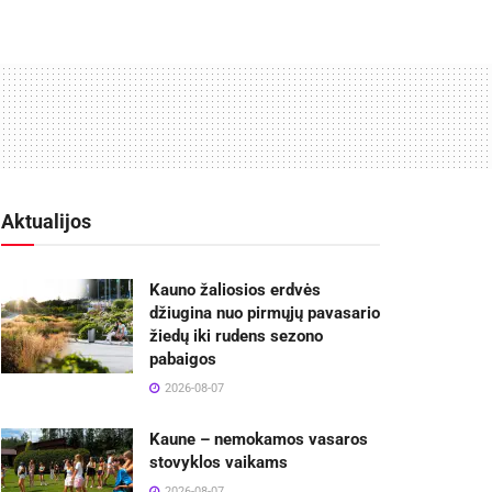
Aktualijos
Kauno žaliosios erdvės
džiugina nuo pirmųjų pavasario
žiedų iki rudens sezono
pabaigos
2026-08-07
Kaune – nemokamos vasaros
stovyklos vaikams
2026-08-07