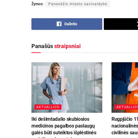
Žymos:
Panevėžio miesto savivaldybė
Dalintis
Panašūs
straipsniai
AKTUALIJOS
AKTUALIJO
Iki dešimtadalio skubiosios
Rugpjūčio 1
medicinos pagalbos paslaugų
nacionalinė
galės būti suteiktos išplėstinės
civilinės sa