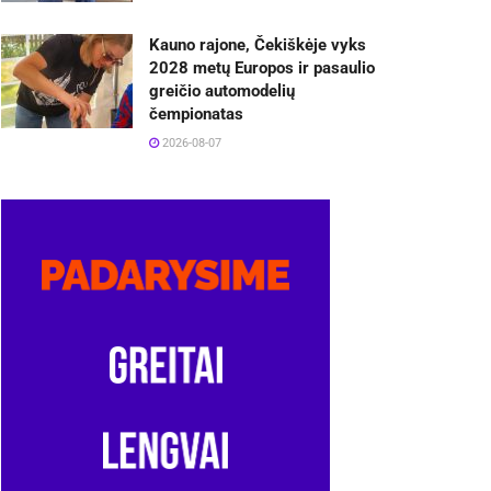
Kauno rajone, Čekiškėje vyks
2028 metų Europos ir pasaulio
greičio automodelių
čempionatas
2026-08-07