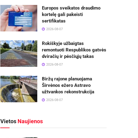
Europos sveikatos draudimo
kortelę gali pakeisti
sertifikatas
2026-08-07
Rokiškyje užbaigtas
remontuoti Respublikos gatvės
dviračių ir pėsčiųjų takas
2026-08-07
Biržų rajone planuojama
Širvėnos ežero Astravo
užtvankos rekonstrukcija
2026-08-07
Vietos
Naujienos