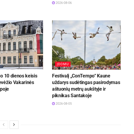
2026-08-06
ĮDOMU
o 10 dienos keisis
Festivalį „ConTempo“ Kaune
vėžio Vakarinės
uždarys sudėtingas pasirodymas
rpoje
aštuonių metrų aukštyje ir
piknikas Santakoje
2026-08-05