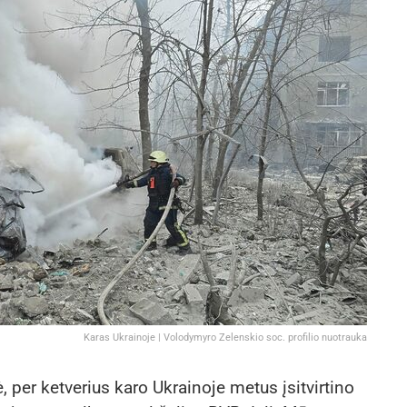
Karas Ukrainoje | Volodymyro Zelenskio soc. profilio nuotrauka
, per ketverius karo Ukrainoje metus įsitvirtino