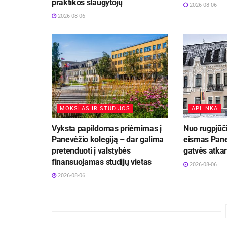
praktikos slaugytojų
2026-08-06
2026-08-06
MOKSLAS IR STUDIJOS
APLINKA
Vyksta papildomas priėmimas į
Nuo rugpjūči
Panevėžio kolegiją – dar galima
eismas Pane
pretenduoti į valstybės
gatvės atka
finansuojamas studijų vietas
2026-08-06
2026-08-06