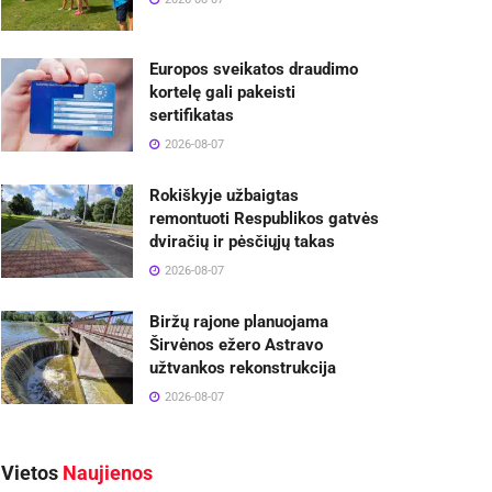
Europos sveikatos draudimo
kortelę gali pakeisti
sertifikatas
2026-08-07
Rokiškyje užbaigtas
remontuoti Respublikos gatvės
dviračių ir pėsčiųjų takas
2026-08-07
Biržų rajone planuojama
Širvėnos ežero Astravo
užtvankos rekonstrukcija
2026-08-07
Vietos
Naujienos