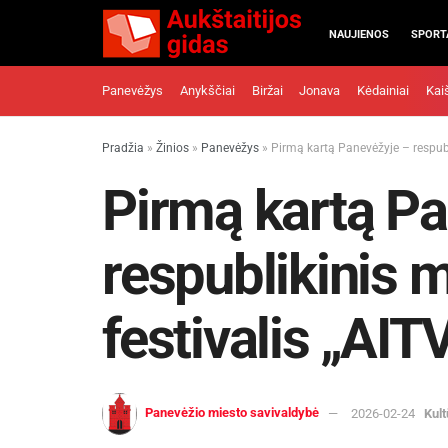
NAUJIENOS
SPORT
Panevėžys
Anykščiai
Biržai
Jonava
Kėdainiai
Kai
Pradžia
»
Žinios
»
Panevėžys
»
Pirmą kartą Panevėžyje – respubl
Pirmą kartą Pa
respublikinis m
festivalis „AI
Panevėžio miesto savivaldybė
2026-02-24
Kult