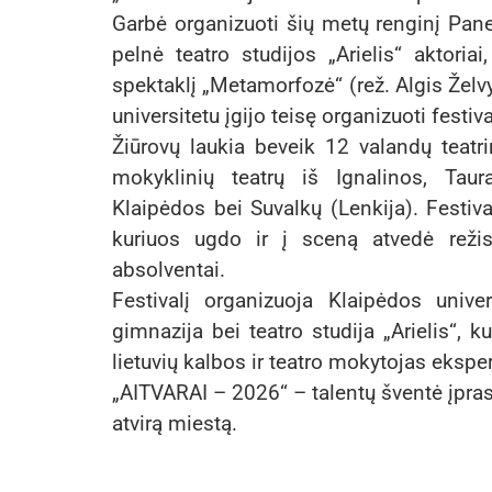
Garbė organizuoti šių metų renginį Pane
pelnė teatro studijos „Arielis“ aktoria
spektaklį „Metamorfozė“ (rež. Algis Želv
universitetu įgijo teisę organizuoti festiva
Žiūrovų laukia beveik 12 valandų teatr
mokyklinių teatrų iš Ignalinos, Taur
Klaipėdos bei Suvalkų (Lenkija). Festiva
kuriuos ugdo ir į sceną atvedė režis
absolventai.
Festivalį organizuoja Klaipėdos univ
gimnazija bei teatro studija „Arielis“, 
lietuvių kalbos ir teatro mokytojas eksper
„AITVARAI – 2026“ – talentų šventė įprasm
atvirą miestą.