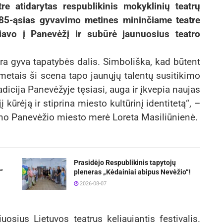
e atidarytas respublikinis mokyklinių teatrų
 85-ąsias gyvavimo metines mininčiame teatre
liavo į Panevėžį ir subūrė jaunuosius teatro
ra gyva tapatybės dalis. Simboliška, kad būtent
etais ši scena tapo jaunųjų talentų susitikimo
adicija Panevėžyje tęsiasi, auga ir įkvepia naujas
 kūrėją ir stiprina miesto kultūrinį identitetą“, –
kino Panevėžio miesto merė Loreta Masiliūnienė.
Prasidėjo Respublikinis tapytojų
“
pleneras „Kėdainiai abipus Nevėžio“!
2026-08-07
sius Lietuvos teatrus keliaujantis festivalis.