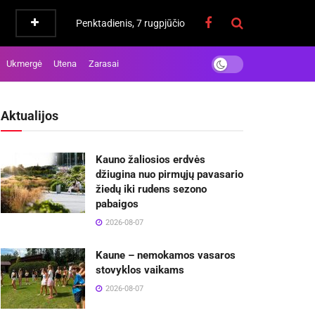
Penktadienis, 7 rugpjūčio
Ukmergė
Utena
Zarasai
Aktualijos
Kauno žaliosios erdvės
džiugina nuo pirmųjų pavasario
žiedų iki rudens sezono
pabaigos
2026-08-07
Kaune – nemokamos vasaros
stovyklos vaikams
2026-08-07