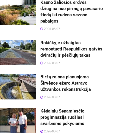
Kauno žaliosios erdvės
džiugina nuo pirmųjų pavasario
žiedų iki rudens sezono
pabaigos
2026-08-07
Rokiškyje užbaigtas
remontuoti Respublikos gatvės
dviračių ir pėsčiųjų takas
2026-08-07
Biržų rajone planuojama
Širvėnos ežero Astravo
užtvankos rekonstrukcija
2026-08-07
Kėdainių Senamiesčio
progimnazija ruošiasi
svarbiems pokyčiams
2026-08-07