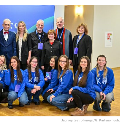
Jaunieji teatro kūrėjai/G. Kartano nuotr.