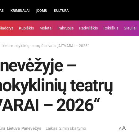
AS
KRIMINALAI
ĮDOMU
KULTŪRA
šiadorys
Kupiškis
Molėtai
Pakruojis
Radviliškis
Rokiškis
Šiauliai
ikinis mokyklinių teatrų festivalis „AITVARAI – 2026“
nevėžyje –
okyklinių teatrų
TVARAI – 2026“
A
ūra
Lietuva
Panevėžys
Laikas: 2 min skaitymo
A