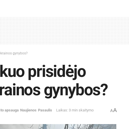
 Ukrainos gynybos?
kuo prisidėjo
krainos gynybos?
A
što apsauga
Naujienos
Pasaulis
Laikas: 3 min skaitymo
A