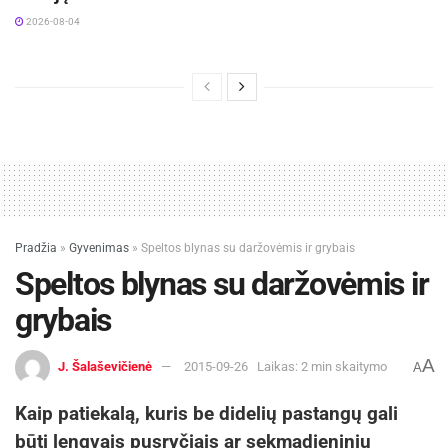
2026-08-04
Pradžia
»
Gyvenimas
»
Speltos blynas su daržovėmis ir grybais
Speltos blynas su daržovėmis ir
grybais
A
J. Šalaševičienė
2015-09-26
Laikas: 2 min skaitymo
A
Kaip patiekalą, kuris be didelių pastangų gali
būti lengvais pusryčiais ar sekmadieniniu