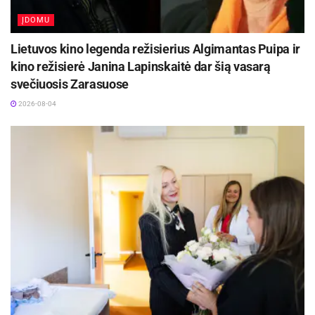
bei padažas. Gaminant padažą, reikėtų nenaudoti
aliejaus, geriausia vandenyje lengvai patroškinti
ĮDOMU
daržoves su žiupsneliu druskos ir pipirų. Svarbu
Lietuvos kino legenda režisierius Algimantas Puipa ir
atminti ir paprastą dalyką – kuo didesnė porcija, tuo
kino režisierė Janina Lapinskaitė dar šią vasarą
daugiau kalorijų, tad akylai stebinčiam svorį, bet
svečiuosis Zarasuose
alkanam žmogui patartina geriau pasirinkti nedidelę
2026-08-04
porciją makaronų, tačiau papildomai pasimėgauti
sriuba ir vaisių desertu.
Ledai
. Pavojingiausi pramoninėje ledų gamyboje
naudojami ingredientai lieknėjantiems yra šie: aliejus,
riebalai, cukrus, šokolado glaistai ir kiti priedai. Turint
virtuvės mašiną, namuose galima pasigaminti
nekaloringus ledus iš lieso jogurto, vaisių ir kitų
natūralių produktų. Dar vienas variantas svorį
metantiems smaližiams – vaisių šerbetas.
Čižausko teigimu, kokybiški maisto gaminimo