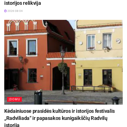
istorijos relikvija
maitinimo įstaigų paslaugų populiarumas ar
2026-08-04
prekybos centrų apyvarta dėl to nemažėja, tačiau
vis daugiau žmonių nori namuose gaminti tuos
produktus, kurių gamyba supaprastėjo atsiradus
naujiems buities prietaisams ar jų funkcijoms.“
A. Pesliako teigimu, buitinės technikos
gamintojai nuolatos tobulina virtuvės įrangą ir
pasiūlo naujas funkcijas, leidžiančias pačiam
žmogui pasigaminti daugelį patiekalų ir gėrimų:
nuo makaronų lakštinių ar ledų iki sluoksniuotos
latte
kavos.
ĮDOMU
Kėdainiuose prasidės kultūros ir istorijos festivalis
„Radviliada“ ir papasakos kunigaikščių Radvilų
istoriją