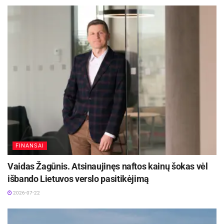
FINANSAI
Vaidas Žagūnis. Atsinaujinęs naftos kainų šokas vėl
išbando Lietuvos verslo pasitikėjimą
2026-07-22