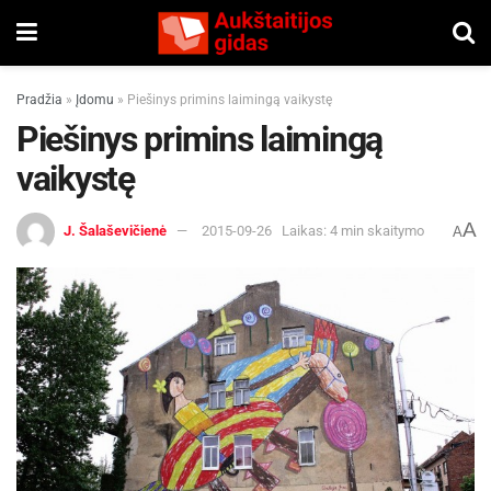
Pradžia
»
Įdomu
»
Piešinys primins laimingą vaikystę
Piešinys primins laimingą
vaikystę
A
J. Šalaševičienė
2015-09-26
Laikas: 4 min skaitymo
A