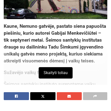
Kaune, Nemuno gatvėje, pastato siena papuošta
piešiniu, kurio autorei Gabijai Menkevičiūtei –
tik septyneri metai. Šeimos santykių institutas
drauge su dailininku Tadu Šimkumi įgyvendino
unikalų gatvės meno projektą, kuriuo siekiama
atkreipti visuomenės dėmesį į vaikų teises.
Sužavėjo vaikų fantazija
Skaityti toliau
Šeimos santykių instituto surengtame vaikų
piešinių konkurse „Apsaugok mano vaikystę“
dalyvavo 5–8 metų vaikai. „Vaikai tiesiog piešė
savo emocijas. Kaip jie jaučiasi, taip paprastai ir