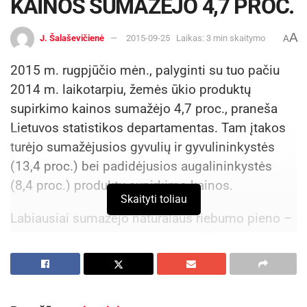
KAINOS SUMAŽĖJO 4,7 PROC.
A
J. Šalaševičienė
2015-09-25
Laikas: 3 min skaitymo
A
2015 m. rugpjūčio mėn., palyginti su tuo pačiu
2014 m. laikotarpiu, žemės ūkio produktų
supirkimo kainos sumažėjo 4,7 proc., praneša
Lietuvos statistikos departamentas. Tam įtakos
turėjo sumažėjusios gyvulių ir gyvulininkystės
(13,4 proc.) bei padidėjusios augalininkystės
(8,4 proc.) produktų supirkimo kainos.
Skaityti toliau
Labiausiai sumažėjo natūralaus riebumo pieno –
21,4 proc., kiaulių – 14,4, avių ir ožkų – 5,9,
kiaušinių – 4,2, galvijų – 1,7 proc., – supirkimo
kainos.