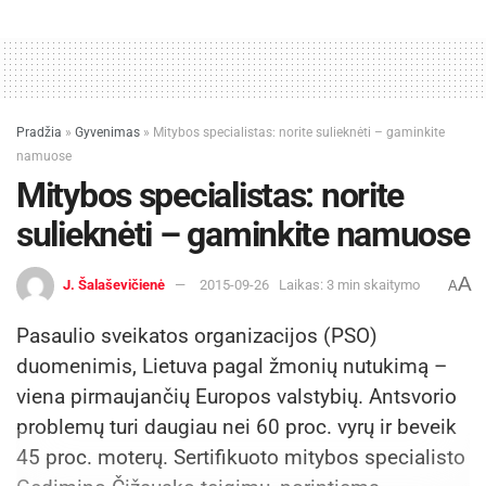
Pradžia
»
Gyvenimas
»
Mitybos specialistas: norite sulieknėti – gaminkite
namuose
Mitybos specialistas: norite
sulieknėti – gaminkite namuose
A
J. Šalaševičienė
2015-09-26
Laikas: 3 min skaitymo
A
Pasaulio sveikatos organizacijos (PSO)
duomenimis, Lietuva pagal žmonių nutukimą –
viena pirmaujančių Europos valstybių. Antsvorio
problemų turi daugiau nei 60 proc. vyrų ir beveik
45 proc. moterų. Sertifikuoto mitybos specialisto