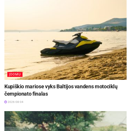
erdvė turi keistis. Puiku, kad drąsus vaiko
piešinys kontrastuoja su Nemuno gatvės
istoriniu šleifu, kažkada čia buvusiu raudonųjų
žibintų kvartalu“, – mano T. Šimkus.
Pasak dailininko, dauguma žmonių šį piešinį
įvertino pozityviai. Juo labiau kad piešiniui
pasirinktas apleisto pastato fasadas, matomas
iš judrios Vilniaus gatvės.
ĮDOMU
„Norint suprasti gatvės meną nereikia instrukcijų,
Kupiškio mariose vyks Baltijos vandens motociklų
svarbu pajausti emociją. Tai priminimas apie
čempionato finalas
gražią vaikystę, fantazijas, svajones“, – teigia
2026-08-04
dailininkas.
Vaikui reikia abiejų tėvų