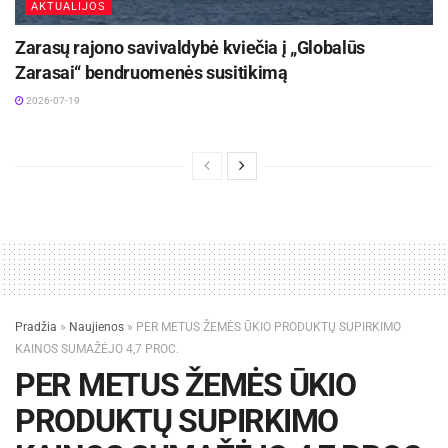
AKTUALIJOS
Zarasų rajono savivaldybė kviečia į „Globalūs
Zarasai“ bendruomenės susitikimą
2026-07-19
Pradžia
»
Naujienos
»
PER METUS ŽEMĖS ŪKIO PRODUKTŲ SUPIRKIMO
KAINOS SUMAŽĖJO 4,7 PROC.
PER METUS ŽEMĖS ŪKIO
PRODUKTŲ SUPIRKIMO