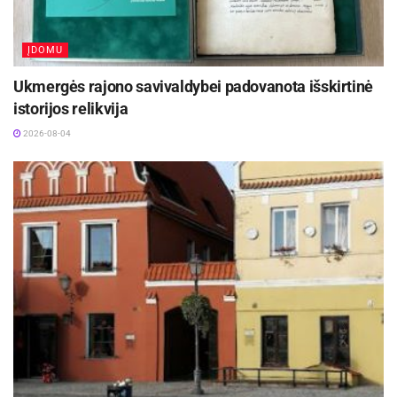
ĮDOMU
Ukmergės rajono savivaldybei padovanota išskirtinė
istorijos relikvija
2026-08-04