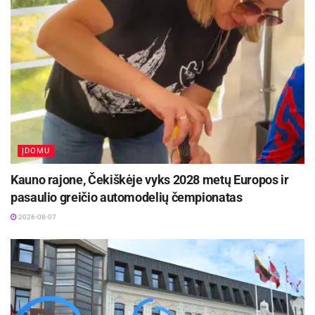
Vaikučių rungtys vyks atskirai – užimtumas
garantuotas.
Bendruomenė pasilieka teisę koreguoti laiką.
Maloniai prašome užsiregistruoti iki 06.23 tel.; 8
611 30511; 8 672 6052
Aktualios
naujienos
ĮDOMU
Kviečiama dalyvauti visoje Lietuvoje
vykstančiame konkurse „Tvari Lietuva“
Kauno rajone, Čekiškėje vyks 2028 metų Europos ir
2026-08-07
pasaulio greičio automodelių čempionatas
Prasidėjo Respublikinis tapytojų pleneras
2026-08-07
„Kėdainiai abipus Nevėžio“!
2026-08-07