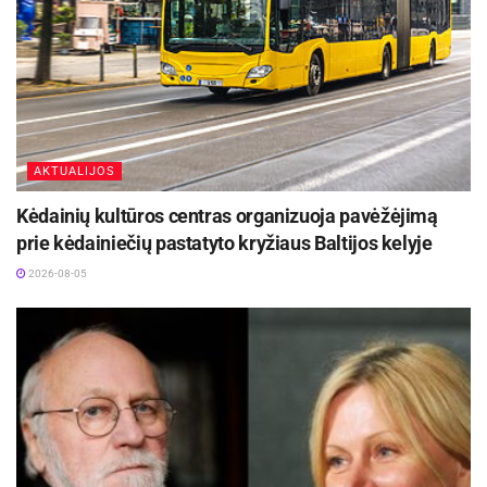
,,Šeduvos bernai“, ,,Bongo“, ,,Dža-da“, Butėnų
kvintetas, Klaipėdos baltarusių ir rusų
ansambliai, Šiaulių romų ansamblis, Panevėžio
Vanilinis choras, Šiaulių choras ,,Chameleonas“,
Ugnies ir pirotechnikos šou.
AKTUALIJOS
28 d. 10 val. – šv. mišios už šeduvius ir Šeduvą
Kėdainių kultūros centras organizuoja pavėžėjimą
Šeduvos šv. Kryžiaus Atradimo bažnyčioje
prie kėdainiečių pastatyto kryžiaus Baltijos kelyje
2026-08-05