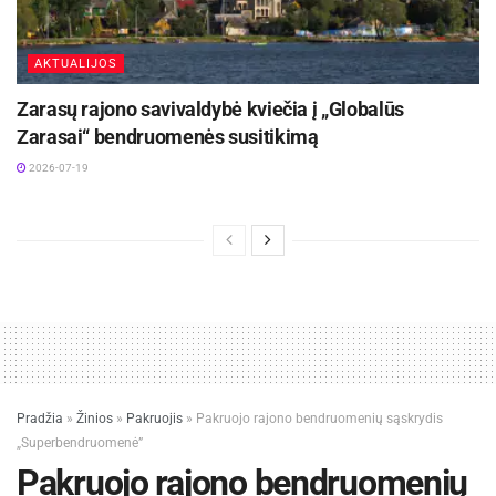
AKTUALIJOS
Zarasų rajono savivaldybė kviečia į „Globalūs
Zarasai“ bendruomenės susitikimą
2026-07-19
Pradžia
»
Žinios
»
Pakruojis
»
Pakruojo rajono bendruomenių sąskrydis
„Superbendruomenė”
Pakruojo rajono bendruomenių