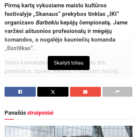
Pirmą kartą vykusiame maisto kultūros
festivalyje „Skanaus“ prekybos tinklas „IKI“
organizavo
Barbekiu
kepėjų čempionatą. Jame
varžėsi aštuonios profesionalų ir mėgėjų
komandos, o nugalėjo kauniečių komanda
„Bazilikas“.
Visos komandos turėjo paruošti po tris
Skaityti toliau
patiekalus: žuvies, mėsos, o ruošiant trečiajį
buvo palikta galimybė laisvai improvizuoti.
Nugalėjusi komanda komisiją sužavėjo
šonkauliukų ir vištienos patiekalais.
Čempionatas prasidėjo žaismingais komandų
Panašūs
straipsniai
prisistatymais. Patiekalus vertino kompetentinga
komisiją, kurią sudarė neseniai iš Švedijoje