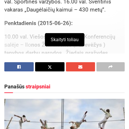
val. Sportinės varžybos. 16.00 val. Šventinis
vakaras „Daugėlaičių kaimui – 430 metų”.
Penktadienis (2015-06-26):
10.00 val. Viešosios bibliotekos Konferencijų
Skaityti toliau
salėje – Ilo
nos Žvinakienės (Panevėžys )
tapybos darbų parodos „Žiedais pražydęs
ilgesys“ atidarymas.
17.00 val. Tyruliuose –
Tyrulių bendruomenės
10-metis.
Panašūs
straipsniai
Aktualios
naujienos
Kauno rajone, Čekiškėje vyks 2028 metų Europos
ir pasaulio greičio automodelių čempionatas
2026-08-07