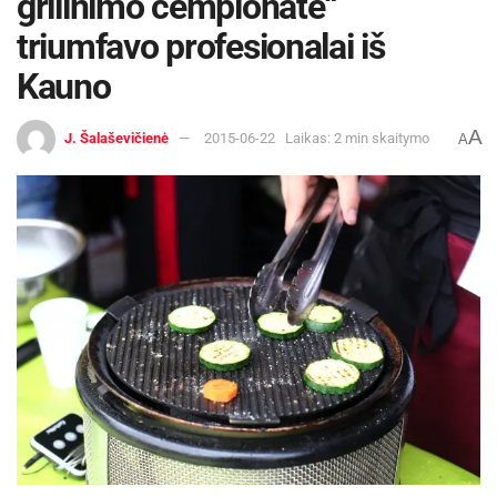
grilinimo čempionate“
triumfavo profesionalai iš
Kauno
A
J. Šalaševičienė
2015-06-22
Laikas: 2 min skaitymo
A