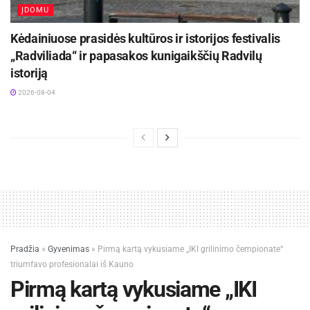
ĮDOMU
Kėdainiuose prasidės kultūros ir istorijos festivalis
„Radviliada“ ir papasakos kunigaikščių Radvilų
istoriją
2026-08-04
Pradžia
»
Gyvenimas
»
Pirmą kartą vykusiame „IKI grilinimo čempionate“
triumfavo profesionalai iš Kauno
Pirmą kartą vykusiame „IKI