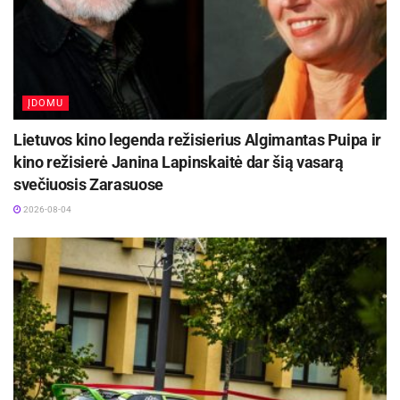
ĮDOMU
Lietuvos kino legenda režisierius Algimantas Puipa ir
kino režisierė Janina Lapinskaitė dar šią vasarą
svečiuosis Zarasuose
2026-08-04