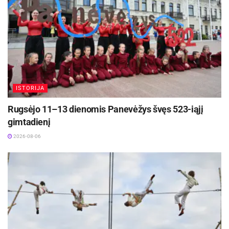
ISTORIJA
Rugsėjo 11–13 dienomis Panevėžys švęs 523-iąjį
gimtadienį
2026-08-06