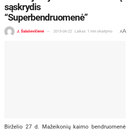
sąskrydis
“Superbendruomenė”
A
J. Šalaševičienė
2015-06-22
Laikas: 1 min skaitymo
A
Birželio 27 d. Mažeikonių kaimo bendruomenė