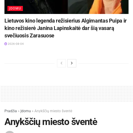
ĮDOMU
Lietuvos kino legenda režisierius Algimantas Puipa ir
kino režisierė Janina Lapinskaitė dar šią vasarą
svečiuosis Zarasuose
2026-08-04
Pradžia
»
Įdomu
»
Anykščių miesto šventė
Anykščių miesto šventė