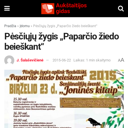
Pradžia
»
Įdomu
»
Pėsčiųjų žygis „Paparčio žiedo beieškant“
Pėsčiųjų žygis „Paparčio žiedo
beieškant“
A
J. Šalaševičienė
2015-06-22
Laikas: 1 min skaitymo
A