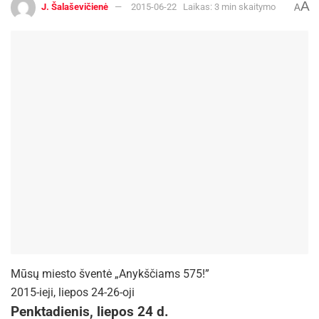
A
J. Šalaševičienė
2015-06-22
Laikas: 3 min skaitymo
A
Mūsų miesto šventė „Anykščiams 575!”
2015-ieji, liepos 24-26-oji
Penktadienis, liepos 24 d.