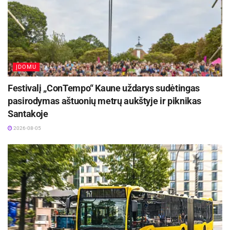
ĮDOMU
Festivalį „ConTempo“ Kaune uždarys sudėtingas
pasirodymas aštuonių metrų aukštyje ir piknikas
Santakoje
2026-08-05