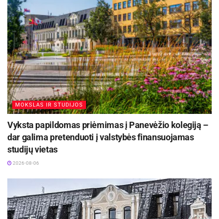
miesto merė Loreta Masiliūnienė.
Sutarties tikslai – nuo pilietinio ugdymo iki
krizių valdymo
Pasirašyta bendradarbiavimo sutartis numato
kryptingą veiklą šiose srityse:
pilietiškumo, patriotiškumo ir tautinės savimonės
MOKSLAS IR STUDIJOS
stiprinimas;
Vyksta papildomas priėmimas į Panevėžio kolegiją –
pasirengimo ekstremaliosioms situacijoms
dar galima pretenduoti į valstybės finansuojamas
stiprinimas;
studijų vietas
jaunimo fizinio aktyvumo, atsakomybės ir
2026-08-06
savanorystės skatinimas per šaulių veiklas;
bendruomeniškumo ugdymas per savanorišką veiklą,
bendrus renginius, šventes ir minėjimus;
partnerystės su nacionalinėmis organizacijomis