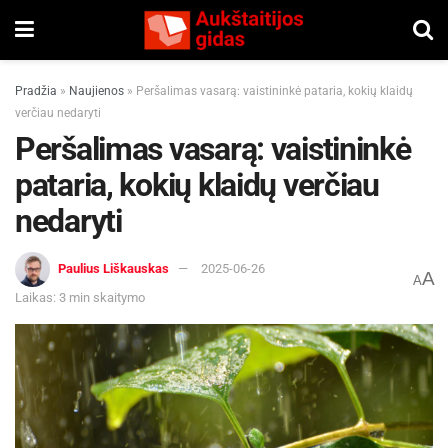
Pradžia
»
Naujienos
»
Peršalimas vasarą: vaistininkė pataria, kokių klaidų
verčiau nedaryti
Peršalimas vasarą: vaistininkė
pataria, kokių klaidų verčiau
nedaryti
Paulius Liškauskas
2025-06-26
A
A
Laikas: 3 min skaitymo