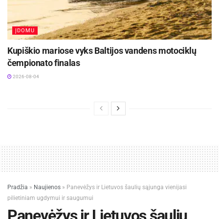
ĮDOMU
Kupiškio mariose vyks Baltijos vandens motociklų
čempionato finalas
2026-08-04
Pradžia
»
Naujienos
»
Panevėžys ir Lietuvos šaulių sąjunga vienijasi
pilietiniam ugdymui ir saugumui
Panevėžys ir Lietuvos šaulių