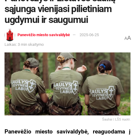
sąjunga vienijasi pilietiniam
ugdymui ir saugumui
Panevėžio miesto savivaldybė
2025-06-25
A
A
Laikas: 3 min skaitymo
Šauliai | LŠS nuotr.
Panevėžio miesto savivaldybė, reaguodama į