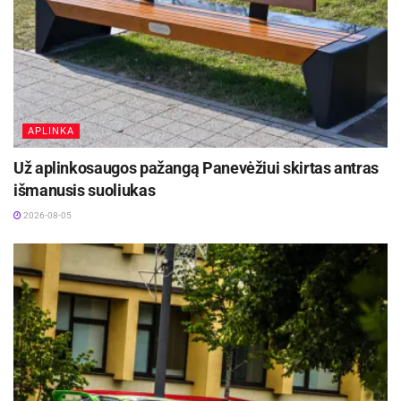
APLINKA
Už aplinkosaugos pažangą Panevėžiui skirtas antras
išmanusis suoliukas
2026-08-05