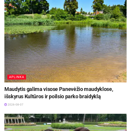
APLINKA
Maudytis galima visose Panevėžio maudyklose,
Rūta Meilutytė, foto Rokas Darulis
išskyrus Kultūros ir poilsio parko braidyklą
2026-08-07
Gelbėti galima tik ištyrus
Mokslininkas, ichtiologas, fondo „Nemunas 2.0“
valdybos narys Kęstutis Skrupskelis pasakoja,