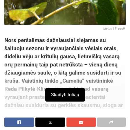
Lietus | Freepik
Nors peršalimas dažniausiai siejamas su
šaltuoju sezonu ir vyraujančiais vėsiais orais,
dideliu vėju ar kritulių gausa, lietuvišką vasarą
orų permainų taip pat netrūksta – vieną dieną
džiaugiamės saule, o kitą galime susidurti ir su
kruša. Vaistinių tinklo „Camelia“ vaistininkė
Reda Pilkytė-Klimienė pastebi, kad vasarą
Skaityti toliau
vyraujant prastesniems orams, pacientai
dažniau susiduria su gerklės skausmu, sloga ar
karščiavimu, o tai neretai iššaukia paprastos
kasdienės klaidos. Tad kaip save apsaugoti, kad
vasara galėtume mėgautis netrikdomi ligų?