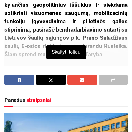
kylančius geopolitinius iššūkius ir siekdama
užtikrinti visuomenės saugumą, mobilizacinių
funkcijų įgyvendinimą ir pilietinės galios
stiprinimą, pasirašė bendradarbiavimo sutartį su
Lietuvos šaulių sąjungos plk. Prano Saladžiaus
šaulių 9-osios rinktinės vadu Jurandu Rusteika.
Skaityti toliau
Šiam sprendimui pritarė miesto Taryba.
„Pasirašyta sutartis žymi tvirtą žingsnį link
glaudesnio bendradarbiavimo – tai tvirta
bendrystė, grindžiama pasitikėjimu, vertybėmis ir
atsakomybe. Tokie susitarimai padeda ugdyti
Panašūs
straipsniai
sąmoningą, pilietišką visuomenę ir stiprina
bendruomenės atsparumą. Esu įsitikinusi, kad
būtent bendras darbas yra pamatas stipriai,
saugiai ir vieningai Lietuvai“, – sakė Panevėžio