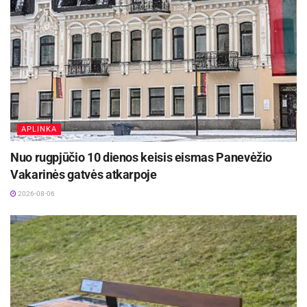
APLINKA
Nuo rugpjūčio 10 dienos keisis eismas Panevėžio
Vakarinės gatvės atkarpoje
2026-08-06