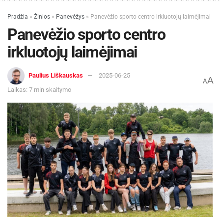
Pradžia
»
Žinios
»
Panevėžys
»
Panevėžio sporto centro irkluotojų laimėjimai
Panevėžio sporto centro
irkluotojų laimėjimai
Paulius Liškauskas
2025-06-25
A
A
Laikas: 7 min skaitymo