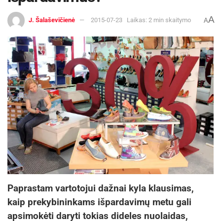
pašarams nenaudojamos ir sojos.
A
J. Šalaševičienė
2015-07-23
Laikas: 2 min skaitymo
A
Už tvoros kapstosi, kasa tunelius mėsinės ir
dedeklės vištos. Kai joms įdeda šieno ritinį,
sukapoja per kelias dienas. Darbuotoja čia pat
šutina bulves ir ruošia vištoms lesalą. Kelios net
sugeba perskristi per tvorą – tokias paklydėles
vakare tenka gaudyti. „Nakčiai paukščius
uždarome į patalpą, neturime sąlygų laikyti lauke,
čia gali atsėlinti ir lapė iš miško“, – sako
direktorius.
Galvijai ganosi laisvai
Paprastam vartotojui dažnai kyla klausimas,
Ūkyje laikomasi gyvūnų gerovės principo:
kaip prekybininkams išpardavimų metu gali
aubrakai vaikšto po dvaro teritoriją laisvai. „Jie
apsimokėti daryti tokias dideles nuolaidas,