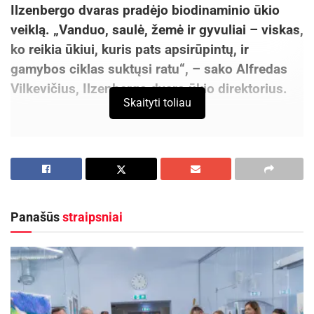
Ilzenbergo dvaras pradėjo biodinaminio ūkio
veiklą. „Vanduo, saulė, žemė ir gyvuliai – viskas,
ko reikia ūkiui, kuris pats apsirūpintų, ir
gamybos ciklas suktųsi ratu“, – sako Alfredas
Vilkevičius, Ilzenbergo dvaro ūkio direktorius.
Skaityti toliau
Aktualios
naujienos
Netrukus Zarasuose – aktorinio meistriškumo
kursai su aktore Emilija Latėnaite
Panašūs
straipsniai
2026-08-08
Kviečiama dalyvauti visoje Lietuvoje
vykstančiame konkurse „Tvari Lietuva“
2026-08-07