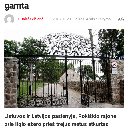
gamta
A
J. Šalaševičienė
2015-07-23
Laikas: 4 min skaitymo
A
Lietuvos ir Latvijos pasienyje, Rokiškio rajone,
prie Ilgio ežero prieš trejus metus atkurtas