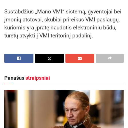
Sustabdžius „Mano VMI“ sistemą, gyventojai bei
įmonių atstovai, skubiai prireikus VMI paslaugų,
kuriomis yra įpratę naudotis elektroniniu būdu,
turėtų atvykti į VMI teritorinį padalinį.
Panašūs
straipsniai