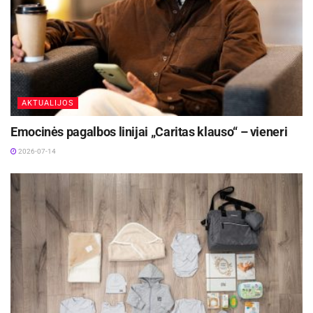
AKTUALIJOS
Emocinės pagalbos linijai „Caritas klauso“ – vieneri
2026-07-14