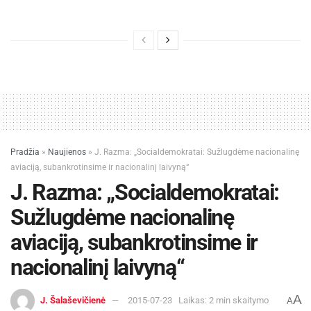
Pradžia
»
Naujienos
»
J. Razma: „Socialdemokratai: Sužlugdėme nacionalinę
aviaciją, subankrotinsime ir nacionalinį laivyną“
J. Razma: „Socialdemokratai:
Sužlugdėme nacionalinę
aviaciją, subankrotinsime ir
nacionalinį laivyną“
A
J. Šalaševičienė
2015-07-23
Laikas: 2 min skaitymo
A