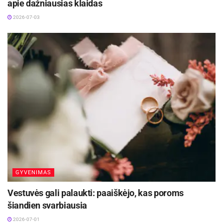
apie dažniausias klaidas
2026-07-03
GYVENIMAS
Vestuvės gali palaukti: paaiškėjo, kas poroms
šiandien svarbiausia
2026-07-01