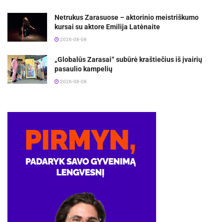
Netrukus Zarasuose – aktorinio meistriškumo
kursai su aktore Emilija Latėnaite
2026-08-08
„Globalūs Zarasai“ subūrė kraštiečius iš įvairių
pasaulio kampelių
2026-08-08