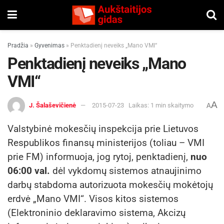
Pradžia
»
Gyvenimas
»
Penktadienį neveiks „Mano VMI“
Penktadienį neveiks „Mano
VMI“
A
J. Šalaševičienė
2015-07-23
Laikas: 1 min skaitymo
A
Valstybinė mokesčių inspekcija prie Lietuvos
Respublikos finansų ministerijos (toliau – VMI
prie FM) informuoja, jog rytoj, penktadienį,
nuo
06:00 val.
dėl vykdomų sistemos atnaujinimo
darbų stabdoma autorizuota mokesčių mokėtojų
erdvė „Mano VMI“. Visos kitos sistemos
(Elektroninio deklaravimo sistema, Akcizų