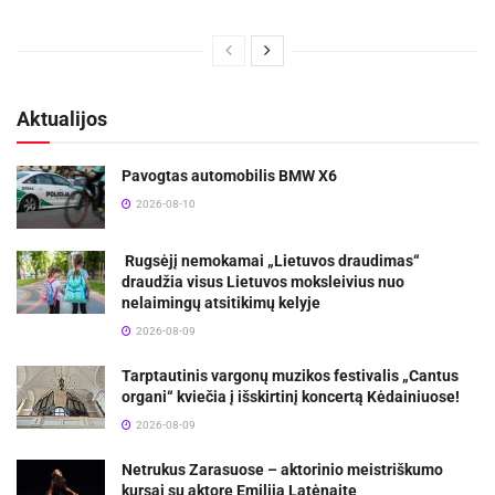
Aktualijos
Pavogtas automobilis BMW X6
2026-08-10
Rugsėjį nemokamai „Lietuvos draudimas“
draudžia visus Lietuvos moksleivius nuo
nelaimingų atsitikimų kelyje
2026-08-09
Tarptautinis vargonų muzikos festivalis „Cantus
organi“ kviečia į išskirtinį koncertą Kėdainiuose!
2026-08-09
Netrukus Zarasuose – aktorinio meistriškumo
kursai su aktore Emilija Latėnaite