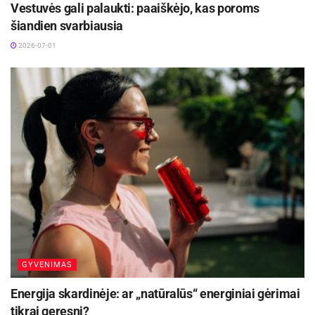
Vestuvės gali palaukti: paaiškėjo, kas poroms
šiandien svarbiausia
2026-07-01
GYVENIMAS
Energija skardinėje: ar „natūralūs“ energiniai gėrimai
tikrai geresni?