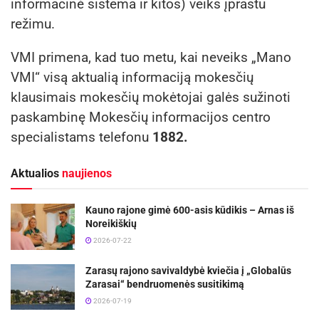
informacinė sistema ir kitos) veiks įprastu
režimu.
VMI primena, kad tuo metu, kai neveiks „Mano
VMI“ visą aktualią informaciją mokesčių
klausimais mokesčių mokėtojai galės sužinoti
paskambinę Mokesčių informacijos centro
specialistams telefonu
1882.
Aktualios
naujienos
Kauno rajone gimė 600-asis kūdikis – Arnas iš
Noreikiškių
2026-07-22
Zarasų rajono savivaldybė kviečia į „Globalūs
Zarasai“ bendruomenės susitikimą
2026-07-19