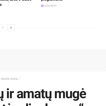
s
2026-08-01
 tėvulia dvara…“
ų ir amatų mugė