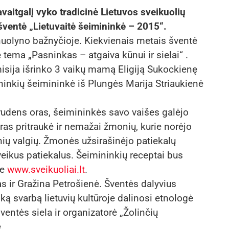
vaitgalį vyko tradicinė Lietuvos sveikuolių
ventė „Lietuvaitė šeimininkė – 2015“.
nuolyno bažnyčioje. Kiekvienais metais šventė
 tema „Pasninkas – atgaiva kūnui ir sielai“ .
isija išrinko 3 vaikų mamą Eligiją Sukockienę
ininkių šeimininkė iš Plungės Marija Striaukienė
rudens oras, šeimininkės savo vaišes galėjo
ras pritraukė ir nemažai žmonių, kurie norėjo
ių valgių. Žmonės užsirašinėjo patiekalų
veikus patiekalus. Šeimininkių receptai bus
je
www.sveikuoliai.lt
.
s ir Gražina Petrošienė. Šventės dalyvius
ką svarbą lietuvių kultūroje dalinosi etnologė
ventės siela ir organizatorė „Žolinčių
.