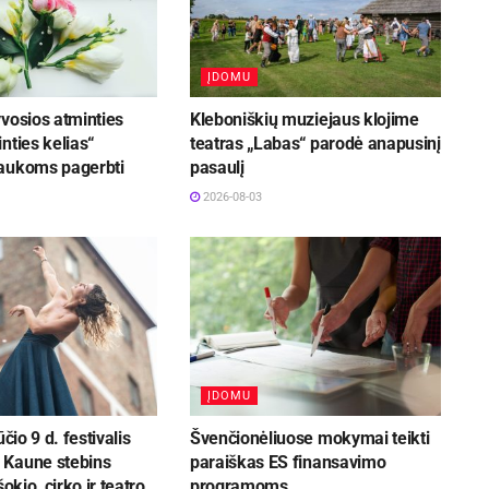
ĮDOMU
vosios atminties
Kleboniškių muziejaus klojime
nties kelias“
teatras „Labas“ parodė anapusinį
aukoms pagerbti
pasaulį
2026-08-03
ĮDOMU
ūčio 9 d. festivalis
Švenčionėliuose mokymai teikti
Kaune stebins
paraiškas ES finansavimo
šokio, cirko ir teatro
programoms