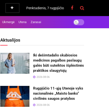
Penktadienis, 7 rugpjūčio
Ukmergė
Utena
Zarasai
Aktualijos
Iki dešimtadalio skubiosios
medicinos pagalbos paslaugų
galės būti suteiktos išplėstinės
praktikos slaugytojų
2026-08-06
Rugpjūčio 11-ąją Utenoje vyks
nacionalinės „Maisto banko“
civilinės saugos pratybos
2026-08-06