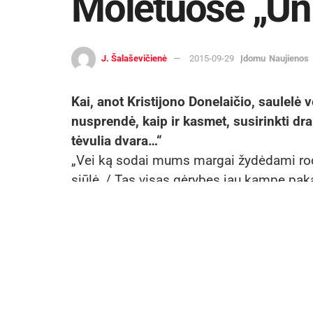
Molėtuose „Un 
J. Šalaševičienė
2015-09-29
Įdomu
Naujienos
Kai, anot Kristijono Donelaičio, saulelė 
nusprendė, kaip ir kasmet, susirinkti d
tėvulia dvara…“
„Vei ką sodai mums margai žydėdami ro
siūlė, / Tas visas gėrybes jau kampe pa
valgom.“ (K. D.)
Tiek puošnių įvairiausiai išdabintų rajo
regėta, rudens gėrybių gausos, šeiminink
džiugino gražiausi vaisiai, ekologiškos da
medus, maloniai gomurį nuteikianti garsi
neapsakomo gardumo karvių, ožkų, ir avių 