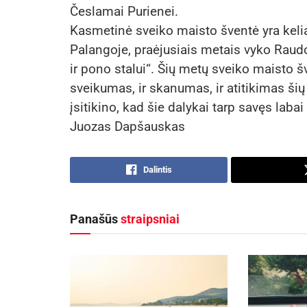
Česlamai Purienei.
Kasmetinė sveiko maisto šventė yra keli
Palangoje, praėjusiais metais vyko Raudo
ir pono stalui“. Šių metų sveiko maisto šv
sveikumas, ir skanumas, ir atitikimas ši
įsitikino, kad šie dalykai tarp savęs labai
Juozas Dapšauskas
Dalintis
Panašūs
straipsniai