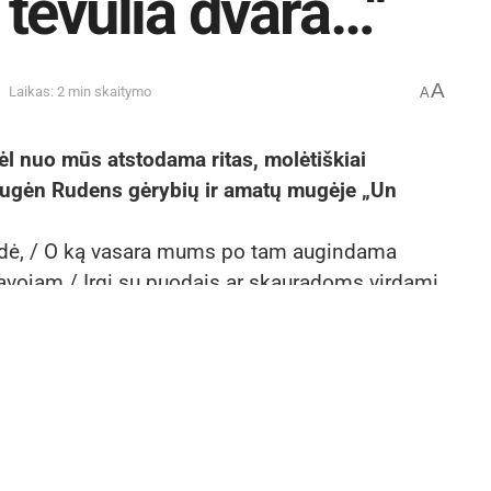
tėvulia dvara…“
A
Laikas: 2 min skaitymo
A
vėl nuo mūs atstodama ritas, molėtiškiai
raugėn Rudens gėrybių ir amatų mugėje „Un
dė, / O ką vasara mums po tam augindama
kavojam / Irgi su puodais ar skauradoms virdami
no seniūnijų kiemelių Molėtų krašte dar nebuvo
ių išradingumo dar nebuvo matyta. Akį traukė ir
ržovės ir uogos, įvairių skonių rajono bitininkų
oji Mindūnų žuvienė, rūkyta ežero žuvis,
sūriai, sviestas bei kiti rajono ūkininkų