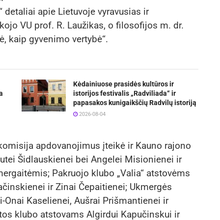
 detaliai apie Lietuvoje vyravusias ir
ojo VU prof. R. Laužikas, o filosofijos m. dr.
ė, kaip gyvenimo vertybė“.
Kėdainiuose prasidės kultūros ir
a
istorijos festivalis „Radviliada“ ir
papasakos kunigaikščių Radvilų istoriją
2026-08-04
omisija apdovanojimus įteikė ir Kauno rajono
tei Šidlauskienei bei Angelei Misionienei ir
ergaitėmis; Pakruojo klubo „Valia“ atstovėms
Pačinskienei ir Zinai Čepaitienei; Ukmergės
-Onai Kaselienei, Aušrai Prišmantienei ir
atos klubo atstovams Algirdui Kapučinskui ir