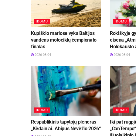
ĮDOMU
ĮDOMU
Kupiškio mariose vyks Baltijos
Rokiškyje gy
vandens motociklų čempionato
eisena „Atmi
finalas
Holokausto 
2026-08-04
2026-08-04
ĮDOMU
ĮDOMU
Respublikinis tapytojų pleneras
Iki pat rugpj
„Kėdainiai. Abipus Nevėžio 2026“
„ConTempo“ 
šiuolaikinio 