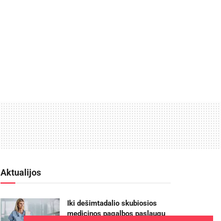
Aktualijos
Iki dešimtadalio skubiosios
medicinos pagalbos paslaugų