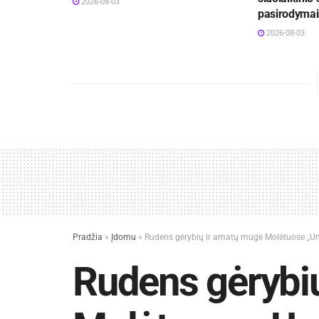
2026-08-03
pasirodymai
2026-08-03
Pradžia
»
Įdomu
»
Rudens gėrybių ir amatų mugė Molėtuose „Un
Rudens gėrybi