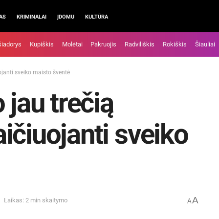
AS
KRIMINALAI
ĮDOMU
KULTŪRA
šiadorys
Kupiškis
Molėtai
Pakruojis
Radviliškis
Rokiškis
Šiauliai
ojanti sveiko maisto šventė
 jau trečią
ičiuojanti sveiko
A
Laikas: 2 min skaitymo
A