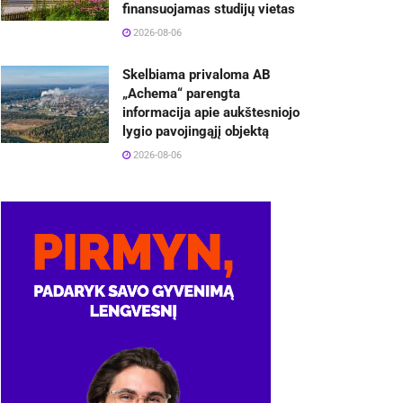
finansuojamas studijų vietas
2026-08-06
Skelbiama privaloma AB
„Achema“ parengta
informacija apie aukštesniojo
lygio pavojingąjį objektą
2026-08-06