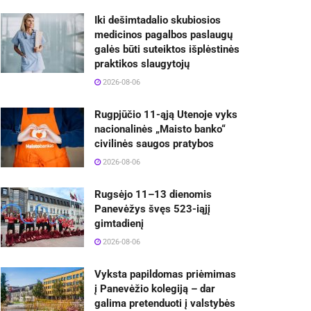
Iki dešimtadalio skubiosios
medicinos pagalbos paslaugų
galės būti suteiktos išplėstinės
praktikos slaugytojų
2026-08-06
Rugpjūčio 11-ąją Utenoje vyks
nacionalinės „Maisto banko“
civilinės saugos pratybos
2026-08-06
Rugsėjo 11–13 dienomis
Panevėžys švęs 523-iąjį
gimtadienį
2026-08-06
Vyksta papildomas priėmimas
į Panevėžio kolegiją – dar
galima pretenduoti į valstybės