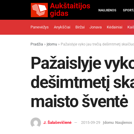
NAUJIENOS
SPORT
Panevėžys
Anykščiai
Biržai
Jonava
Kėdainiai
Kai
Pradžia
»
Įdomu
»
Pažaislyje vyko jau trečią dešimtmetį skaičiu
Pažaislyje vyko
dešimtmetį ska
maisto šventė
J. Šalaševičienė
2015-09-29
Įdomu
Naujienos