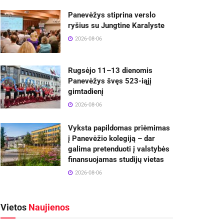
Panevėžys stiprina verslo
ryšius su Jungtine Karalyste
2026-08-06
Rugsėjo 11–13 dienomis
Panevėžys švęs 523-iąjį
gimtadienį
2026-08-06
Vyksta papildomas priėmimas
į Panevėžio kolegiją – dar
galima pretenduoti į valstybės
finansuojamas studijų vietas
2026-08-06
Vietos
Naujienos