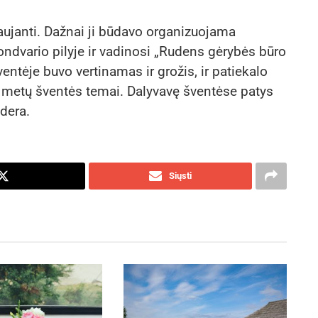
aujanti. Dažnai ji būdavo organizuojama
ndvario pilyje ir vadinosi „Rudens gėrybės būro
entėje buvo vertinamas ir grožis, ir patiekalo
ų metų šventės temai. Dalyvavę šventėse patys
 dera.
Siųsti