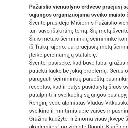
Pažaislio vienuolyno erdvėse praėjusį sa
sąjungos organizuojama sveiko maisto š
Šventė prasidėjo Mišiomis Pažaislio vie
turi savo išskirtinę temą. Šių metų šventė
Šiais metais šeimininkių šeimininke kom
iš Trakų rajono. Jai praėjusių metų šeim
įteikė pereinamąją statulėlę.
Šventei pasisekė, kad buvo labai gražus 
patiekti lauke be jokių problemų. Geras o
paragauti šeimininkių paruoštų pasninkin
receptus, kad ir patys pasidarytų šiuos s
patalpinti ir sveikuolių sąjungos puslapy
Renginį vedė alpinistas Vladas Vitkauska
sveikino ir mintimis apie vaišes ir pasnin
Gražina kadžytė. Ir žinoma visus įkvėpė š
akademijos“ prezidentė Danutė Kunčienė