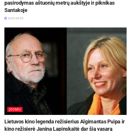
pasirodymas aštuonių metrų aukštyje ir piknikas
Santakoje
Utenos rajono savivaldybė
2026-08-05
Aktualios
naujienos
Prasidėjo Respublikinis tapytojų pleneras
„Kėdainiai abipus Nevėžio“!
2026-08-07
Kauno rajone, Čekiškėje vyks 2028 metų Europos
ir pasaulio greičio automodelių čempionatas
2026-08-07
ĮDOMU
Lietuvos kino legenda režisierius Algimantas Puipa ir
kino režisierė Janina Lapinskaitė dar šią vasarą