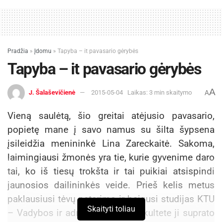
Pradžia
»
Įdomu
»
Tapyba – it pavasario gėrybės
Tapyba – it pavasario gėrybės
A
J. Šalaševičienė
2015-05-04
Laikas: 3 min skaitymo
A
Vieną saulėtą, šio greitai atėjusio pavasario,
popietę mane į savo namus su šilta šypsena
įsileidžia menininkė Lina Zareckaitė. Sakoma,
laimingiausi žmonės yra tie, kurie gyvenime daro
tai, ko iš tiesų trokšta ir tai puikiai atsispindi
jaunosios dailininkės veide. Prieš kelis metus
paklausiusi tėvų patarimo ir baigusi studijas KTU
Skaityti toliau
– Vadybos ir administravimo fakultete ji suprato