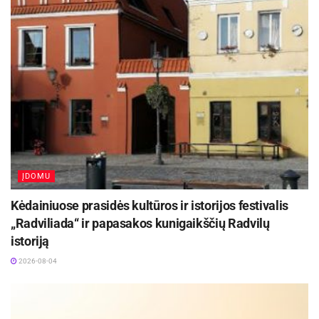
ĮDOMU
Kėdainiuose prasidės kultūros ir istorijos festivalis
„Radviliada“ ir papasakos kunigaikščių Radvilų
istoriją
2026-08-04