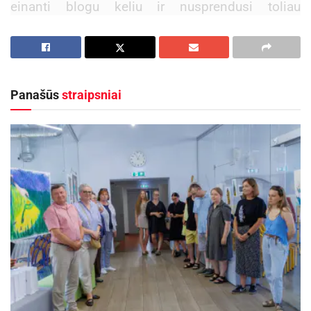
einanti blogu keliu ir nusprendusi toliau
nešvaistyti laiko veltui Lina visu greičiu puolė į
meno pasaulį, kuriam visada jautėsi priklausanti.
Per dvejus pastaruosius metus menininkė jau yra
surengusi tris personalines parodas ir dalyvavusi
Panašūs
straipsniai
dvejose bendrose parodose Lietuvoje bei
pamažu bando skintis kelią Norvegijoje. Kaip
pati Lina teigia „Sveikas požiūris į gyvenimą,
tikėjimas savo jėgomis ir, svarbiausia, nuolatinis
darbas su savimi (o kas sakė, kad tai yra
lengva?), gali padėti atrasti tai, ko ieškome –
kažkam reikia vidinės harmonijos, kitam išvaikyti
nesibaigiantį chaosą savo sieloje, aš tapydama
išsivalau ir iškraunu susikaupusias mintis ir
energiją“.