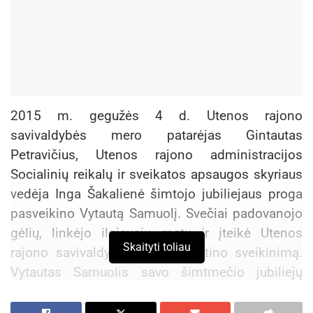
2015 m. gegužės 4 d. Utenos rajono
savivaldybės mero patarėjas Gintautas
Petravičius, Utenos rajono administracijos
Socialinių reikalų ir sveikatos apsaugos skyriaus
vedėja Inga Šakalienė šimtojo jubiliejaus proga
pasveikino Vytautą Samuolį. Svečiai padovanojo
gėlių, linkėjo ilgiausių metų ir įteikė Utenos
Skaityti toliau
rajono savivaldybės mero A.Katino sveikinimą.
Vytautas Samuolis savo šimtmečio jubiliejų
sutiko sūnaus Vaclovo ir jo žmonos Liudmilos
namuose. Senolis užaugino tris sūnus: Vytą,