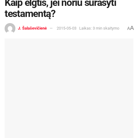
Kaip elgtis, jei noriu surašyti
testamentą?
A
J. Šalaševičienė
2015-05-03
Laikas: 3 min skaitymo
A