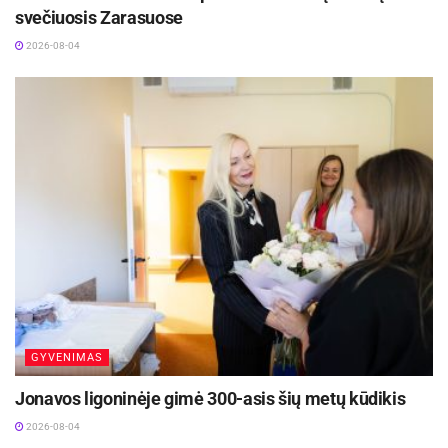
svečiuosis Zarasuose
2026-08-04
GYVENIMAS
Jonavos ligoninėje gimė 300-asis šių metų kūdikis
2026-08-04