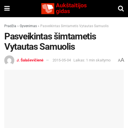
Pradžia
»
Gyvenimas
»
Pasveikintas šimtametis Vytautas Samuolis
Pasveikintas šimtametis
Vytautas Samuolis
A
J. Šalaševičienė
2015-05-04
Laikas: 1 min skaitymo
A