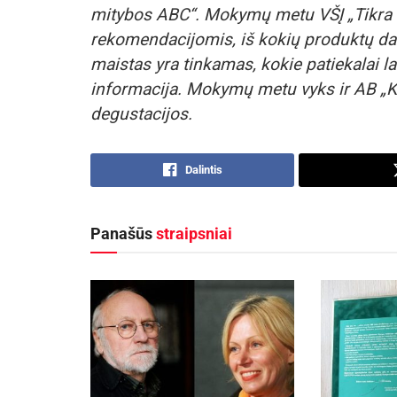
mitybos ABC“. Mokymų metu VŠĮ „Tikra m
rekomendacijomis, iš kokių produktų d
maistas yra tinkamas, kokie patiekalai lab
informacija. Mokymų metu vyks ir AB „K
degustacijos.
Dalintis
Panašūs
straipsniai