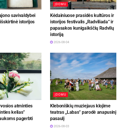
ĮDOMU
jono savivaldybei
Kėdainiuose prasidės kultūros ir
šskirtinė istorijos
istorijos festivalis „Radviliada“ ir
papasakos kunigaikščių Radvilų
istoriją
2026-08-04
ĮDOMU
vosios atminties
Kleboniškių muziejaus klojime
nties kelias“
teatras „Labas“ parodė anapusinį
aukoms pagerbti
pasaulį
2026-08-03