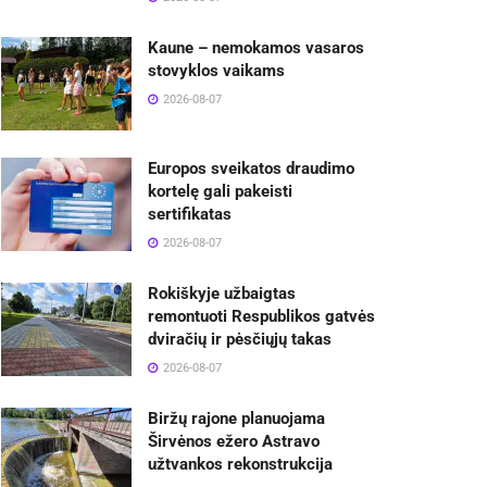
Kaune – nemokamos vasaros
stovyklos vaikams
2026-08-07
Europos sveikatos draudimo
kortelę gali pakeisti
sertifikatas
2026-08-07
Rokiškyje užbaigtas
remontuoti Respublikos gatvės
dviračių ir pėsčiųjų takas
2026-08-07
Biržų rajone planuojama
Širvėnos ežero Astravo
užtvankos rekonstrukcija