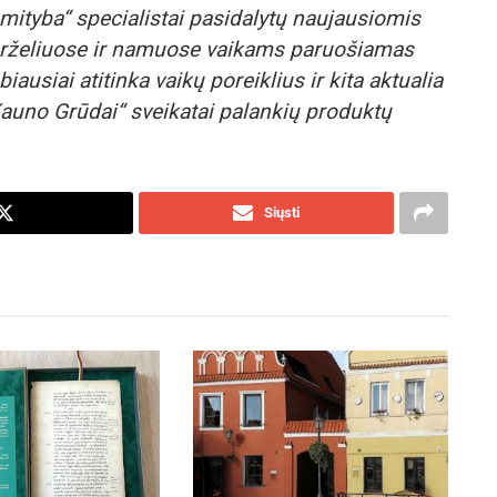
ityba“ specialistai pasidalytų naujausiomis
arželiuose ir namuose vaikams paruošiamas
iausiai atitinka vaikų poreiklius ir kita aktualia
auno Grūdai“ sveikatai palankių produktų
Siųsti