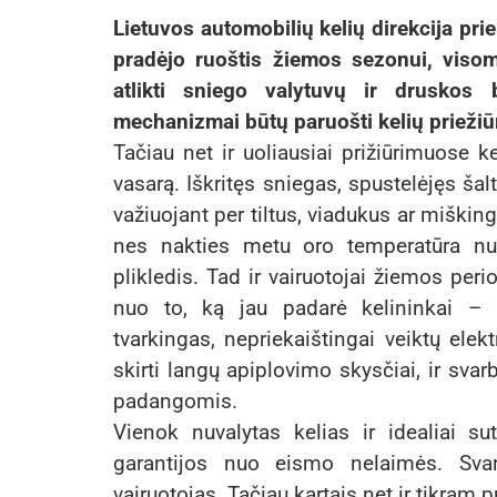
Lietuvos automobilių kelių direkcija pri
pradėjo ruoštis žiemos sezonui, viso
atlikti sniego valytuvų ir druskos 
mechanizmai būtų paruošti kelių priežiūra
Tačiau net ir uoliausiai prižiūrimuose 
vasarą. Iškritęs sniegas, spustelėjęs šal
važiuojant per tiltus, viadukus ar miškin
nes nakties metu oro temperatūra nuk
plikledis. Tad ir vairuotojai žiemos peri
nuo to, ką jau padarė kelininkai – p
tvarkingas, nepriekaištingai veiktų elek
skirti langų apiplovimo skysčiai, ir sva
padangomis.
Vienok nuvalytas kelias ir idealiai s
garantijos nuo eismo nelaimės. Sva
vairuotojas. Tačiau kartais net ir tikram p