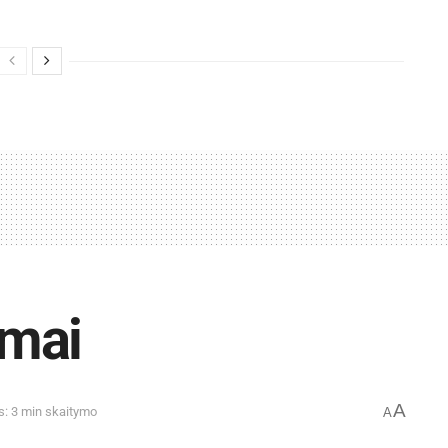
emai
A
s: 3 min skaitymo
A