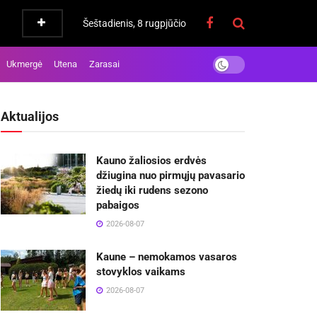
Šeštadienis, 8 rugpjūčio
Ukmergė
Utena
Zarasai
Aktualijos
Kauno žaliosios erdvės
džiugina nuo pirmųjų pavasario
žiedų iki rudens sezono
pabaigos
2026-08-07
Kaune – nemokamos vasaros
stovyklos vaikams
2026-08-07