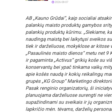
2026-08-07
AB „Kauno Grūdai“, kaip socialiai atsakin
palankių maisto produktų gamybos srityje 
palankių produktų kūrimu. „Siekiame, kad
naudingą maistą bei laikytųsi sveikos s
tiek ir darželiuose, mokyklose ar kitose 
„Pasaulinės maisto dienos“ metu net 9 
ir pagaminta „Activus“ grikių koše su višt
konservantų bei ypač tinkama vaikų mity
apie košės naudą ir kokių reikalingų ma
grupės „KG Group“ Marketingo direktoriu
Pasak renginio organizatorių, ši iniciaty
planuojama darželiuose surengti ne vien
supažindinami su sveikais ir jų organi
lapkričio mėn. tėvams, darželių persona