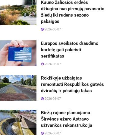
Kauno žaliosios erdvės
džiugina nuo pirmųjų pavasario
žiedų iki rudens sezono
pabaigos
2026-08-07
Europos sveikatos draudimo
kortelę gali pakeisti
sertifikatas
2026-08-07
Rokiškyje užbaigtas
remontuoti Respublikos gatvės
dviračių ir pėsčiųjų takas
2026-08-07
Biržų rajone planuojama
Širvėnos ežero Astravo
užtvankos rekonstrukcija
2026-08-07