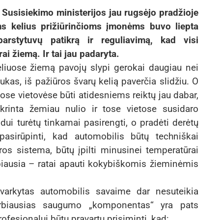
e Susisiekimo ministerijos jau rugsėjo pradžioje
ms kelius prižiūrinčioms įmonėms buvo liepta
barstytuvų patikrą ir reguliavimą, kad visi
i žiemą. Ir tai jau padaryta.
keliuose žiemą pavojų slypi gerokai daugiau nei
tukas, iš pažiūros švarų kelią paverčia slidžiu. O
gose vietovėse būti atidesniems reiktų jau dabar,
rinta žemiau nulio ir tose vietose susidaro
odui turėtų tinkamai pasirengti, o pradėti derėtų
asirūpinti, kad automobilis būtų techniškai
tros sistema, būtų įpilti minusinei temperatūrai
rbiausia – ratai apauti kokybiškomis žieminėmis
utvarkytas automobilis savaime dar nesuteikia
rbiausias saugumo „komponentas“ yra pats
rofesionalui būtų pravartu prisiminti, kad: