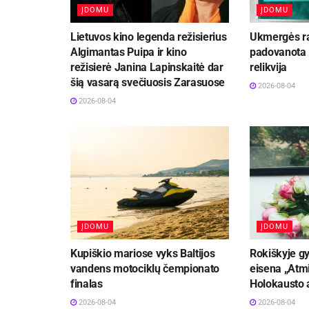
ĮDOMU
ĮDOMU
Lietuvos kino legenda režisierius
Ukmergės ra
Algimantas Puipa ir kino
padovanota i
režisierė Janina Lapinskaitė dar
relikvija
šią vasarą svečiuosis Zarasuose
2026-08-04
2026-08-04
ĮDOMU
ĮDOMU
Kupiškio mariose vyks Baltijos
Rokiškyje gy
vandens motociklų čempionato
eisena „Atmi
finalas
Holokausto 
2026-08-04
2026-08-04