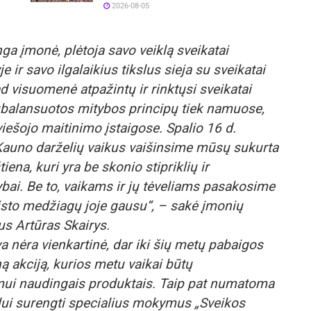
2026-08-05
ga įmonė, plėtoja savo veiklą sveikatai
ir savo ilgalaikius tikslus sieja su sveikatai
 visuomenė atpažintų ir rinktųsi sveikatai
ubalansuotos mitybos principų tiek namuose,
viešojo maitinimo įstaigose. Spalio 16 d.
Kauno darželių vaikus vaišinsime mūsų sukurta
iena, kuri yra be skonio stipriklių ir
bai. Be to, vaikams ir jų tėveliams pasakosime
isto medžiagų joje gausu“, – sakė įmonių
s Artūras Skairys.
va nėra vienkartinė, dar iki šių metų pabaigos
ą akciją, kurios metu vaikai būtų
zmui naudingais produktais. Taip pat numatoma
lui surengti specialius mokymus „Sveikos