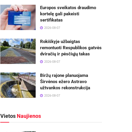
Europos sveikatos draudimo
kortelę gali pakeisti
sertifikatas
2026-08-07
Rokiškyje užbaigtas
remontuoti Respublikos gatvės
dviračių ir pėsčiųjų takas
2026-08-07
Biržų rajone planuojama
Širvėnos ežero Astravo
užtvankos rekonstrukcija
2026-08-07
Vietos
Naujienos