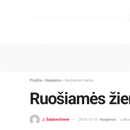
Pradžia
»
Naujienos
»
Ruošiamės žiemai
Ruošiamės ži
J. Šalaševičienė
2015-10-10
Naujienos
Laika