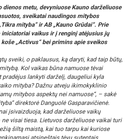
to dienos metu, devyniuose Kauno darželiuose
nsuotos, sveikatai naudingos mitybos
„Tikra mityba“ ir AB „Kauno Grūdai“. Prie
niciatoriai vaikus ir į renginį atėjusius jų
ų koše „Activus“ bei primins apie sveikos
 sveiki, o paklausus, ką daryti, kad taip būtų,
ą mitybą. Kol vaikas būna namuose tėvai
 pradėjus lankyti darželį, daugeliui kyla
vaiko mityba? Dažnu atveju ikimokyklinio
iamų mitybos aspektų nei namuose“, – sakė
mityba“ direktorė Danguolė Gasparavičienė.
ai įsivaizduoja, kad darželiuose vaikų
 ne visai tiesa. Lietuvos darželiuose vaikai turi
ežią šiltą maistą, kai tuo tarpu kai kuriose
enkinamasi atsineštais tėvų suteptais