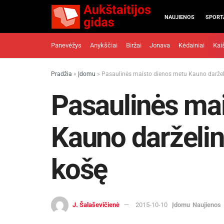
NAUJIENOS
SPORT
Panevėžys
Anykščiai
Biržai
Jonava
Kėdainiai
Kai
Pradžia
»
Įdomu
»
Pasaulinės maisto dienos metu Kauno darželi
Pasaulinės ma
Kauno darželin
košę
J. Šalaševičienė
2015-10-10
Įdomu
Naujienos