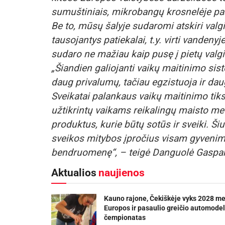
sumuštiniais, mikrobangų krosnelėje paši
Be to, mūsų šalyje sudaromi atskiri valgi
tausojantys patiekalai, t.y. virti vandeny
sudaro ne mažiau kaip pusę į pietų valgia
„Šiandien galiojanti vaikų maitinimo si
daug privalumų, tačiau egzistuoja ir daug
Sveikatai palankaus vaikų maitinimo tiksl
užtikrintų vaikams reikalingų maisto med
produktus, kurie būtų sotūs ir sveiki. Š
sveikos mitybos įpročius visam gyvenimui,
bendruomenę“, – teigė Danguolė Gaspar
Aktualios
naujienos
Kauno rajone, Čekiškėje vyks 2028 m
Europos ir pasaulio greičio automodel
čempionatas