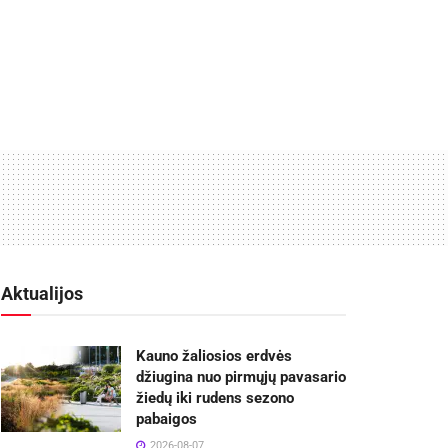
Aktualijos
Kauno žaliosios erdvės
džiugina nuo pirmųjų pavasario
žiedų iki rudens sezono
pabaigos
2026-08-07