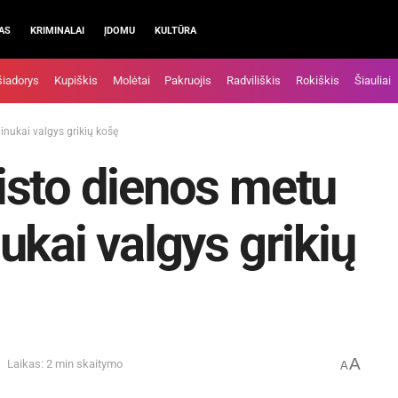
AS
KRIMINALAI
ĮDOMU
KULTŪRA
šiadorys
Kupiškis
Molėtai
Pakruojis
Radviliškis
Rokiškis
Šiauliai
nukai valgys grikių košę
isto dienos metu
ukai valgys grikių
A
Laikas: 2 min skaitymo
A