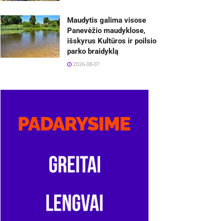
Maudytis galima visose
Panevėžio maudyklose,
išskyrus Kultūros ir poilsio
parko braidyklą
2026-08-07