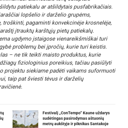
ldytu patiekalu ar atšildytais pusfabrikačiais.
araščiai lopšelio ir darželio grupėms,
je, troškinti, pagaminti konvekcinėje krosnelėje,
raštį įtrauktų karštųjų pietų patiekalų.
stema ugdymo įstaigose vienareikšmiškai turi
ybė problemų bei įpročių, kurie turi keistis.
as – ne tik teikti maisto produktus, kurie
žiagų fiziologinius poreikius, tačiau pasiūlyti
iuo projektu siekiame padėti vaikams suformuoti
 taip pat šviesti tėvus ir darželių
avičienė.
etų
Festivalį „ConTempo“ Kaune uždarys
ių
sudėtingas pasirodymas aštuonių
metrų aukštyje ir piknikas Santakoje