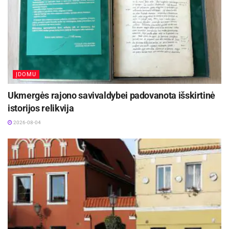
ĮDOMU
Ukmergės rajono savivaldybei padovanota išskirtinė
istorijos relikvija
2026-08-04