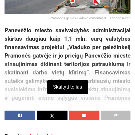
Pramonės gatvės viaduko remontas/G. Kartano nuotr.
Panevėžio miesto savivaldybės administracijai
skirtas daugiau kaip 1,1 mln. eurų valstybės
finansavimas projektui „Viaduko per geležinkelį
Pramonės gatvėje ir jo prieigų Panevėžio mieste
atnaujinimas didinant teritorijos patrauklumą ir
skatinant darbo vietų kūrimą“. Finansavimas
suteiks galimybę tęsti vieno svarbiausių miesto
Skaityti toliau
susisiekimo infrastruktūros objektų atnaujinimą
ir pagerinti eismo sąlygas visiems Pramonės
gatvės naudotojams.
„Pramonės gatvė yra viena svarbiausių miesto
transporto arterijų, kuria kasdien vyksta