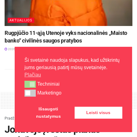
AKTUALIJOS
Rugpjūčio 11-ąją Utenoje vyks nacionalinės „Maisto
banko“ civilinės saugos pratybos
2026-08-06
Ši svetainė naudoja slapukus, kad užtikrintų
jums geriausią patirtį mūsų svetainėje.
Plačiau
Techniniai
Techniniai
Marketingo
Marketingo
Išsaugoti
Leisti visus
nustatymus
Pradžia
»
Žinios
»
Kaunas
»
Jonavoje įvestas planas „sulaikymas“
Jonavoje įvestas planas