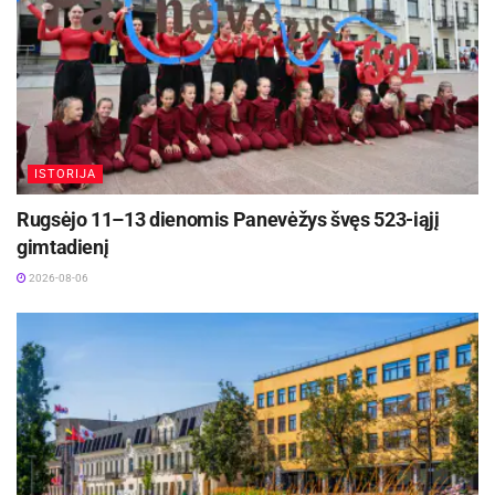
ISTORIJA
Rugsėjo 11–13 dienomis Panevėžys švęs 523-iąjį
gimtadienį
2026-08-06