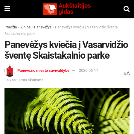
Pradžia
»
Žinios
»
Panevėžys
»
Panevėžys kviečia į Vasarvidžio šventę
Skaistakalnio parke
Panevėžys kviečia į Vasarvidžio
šventę Skaistakalnio parke
Panevėžio miesto savivaldybė
2026-06-17
A
A
Laikas: 3 min skaitymo