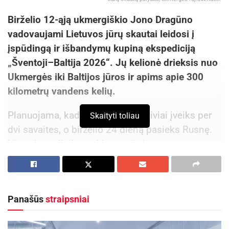
Birželio 12-ąją ukmergiškio Jono Dragūno
vadovaujami Lietuvos jūrų skautai leidosi į
įspūdingą ir išbandymų kupiną ekspediciją
„Šventoji–Baltija 2026“. Jų kelionė drieksis nuo
Ukmergės iki Baltijos jūros ir apims apie 300
kilometrų vandens kelių.
Planuojama, kad šį atstumą žygeiviai įveiks per
Skaityti toliau
dvi savaites, o birželio 24 dieną pasieks Rusnę.
Visa ekspedicija suskirstyta į tris etapus:
Ukmergė–Kaunas, Kaunas–Jurbarkas ir
Jurbarkas–Rusnė. Skautai plauks Šventosios,
Neries ir Nemuno upėmis. Ruože nuo Smalininkų
Panašūs
straipsniai
iki Rusnės jų laukia ir išskirtinis iššūkis: apie 100
kilometrų kelio drieksis palei saugomą valstybės