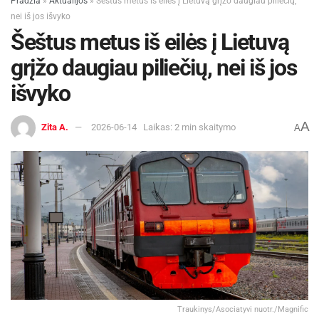
Pradžia
»
Aktualijos
»
Šeštus metus iš eilės į Lietuvą grįžo daugiau piliečių,
nei iš jos išvyko
Šeštus metus iš eilės į Lietuvą
grįžo daugiau piliečių, nei iš jos
išvyko
A
Zita A.
2026-06-14
Laikas: 2 min skaitymo
A
Traukinys/Asociatyvi nuotr./Magnific