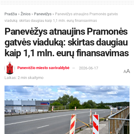
Skaistakalnio parką atveš gerai žinomus kūrinius,
Pradžia
»
Žinios
»
Panevėžys
»
Panevėžys atnaujins Pramonės gatvės
vasarišką nuotaiką ir energingą pasirodymą.
viaduką: skirtas daugiau kaip 1,1 mln. eurų finansavimas
Panevėžys atnaujins Pramonės
Organizatoriai kviečia birželio 23-iąją praleisti
Skaistakalnio parke – ten, kur senoji lietuvių
gatvės viaduką: skirtas daugiau
kultūra, šiuolaikinė kūryba, muzika ir
kaip 1,1 mln. eurų finansavimas
bendruomeniškumas susijungs į vieną
trumpiausios metų nakties patirtį.
Panevėžio miesto savivaldybė
2026-06-17
A
A
Gražiausios šventės gimsta tuomet, kai
Laikas: 2 min skaitymo
švenčiamos drauge.
Šaltinis:
Panevėžio miesto savivaldybė
Žymos:
Panevėžio miesto savivaldybė