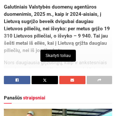
Galutiniais Valstybės duomenų agentūros
duomenimis, 2025 m., kaip ir 2024-aisiais, į
Lietuvą sugrįžo beveik dvigubai daugiau
Lietuvos piliečių, nei išvyko: per metus grįžo 19
310 Lietuvos piliečiai, o išvyko – 9 940. Tai jau
šešti metai iš eilės, kai į Lietuvą grįžta daugiau
piliečių, nei iš jos išvyksta.
Skaityti toliau
Nors daugiausia grįžusiųjų, kaip ir ankstesniais
metais, apsigyveno Vilniaus, Kauno ir Klaipėdos
miestų ir rajonų savivaldybėse, vertinant
sugrįžusiųjų skaičių, tenkantį vienam
savivaldybės gyventojui, ryškėja kita tendencija –
Panašūs
straipsniai
pagal šį rodiklį pirmauja mažosios Lietuvos
savivaldybės.