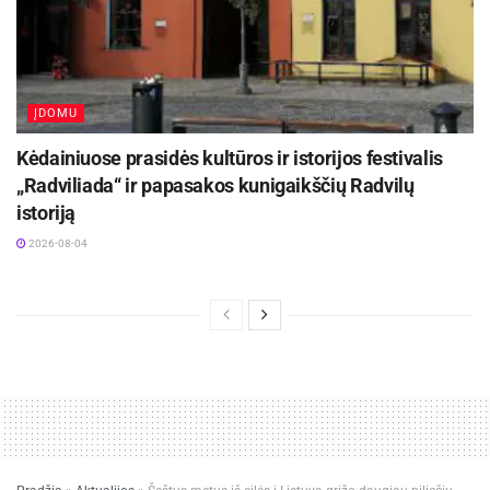
ĮDOMU
Kėdainiuose prasidės kultūros ir istorijos festivalis
„Radviliada“ ir papasakos kunigaikščių Radvilų
istoriją
2026-08-04