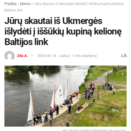
Pradžia
»
Įdomu
»
Jūrų skautai iš Ukmergės išlydėti į iššūkių kupiną kelionę
Baltijos link
Jūrų skautai iš Ukmergės
išlydėti į iššūkių kupiną kelionę
Baltijos link
A
Zita A.
2026-06-14
Laikas: 1 min skaitymo
A
Jūrų skautų palydos/Ukmergės raj.sav.nuotr.