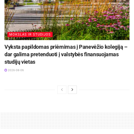
MOKSLAS IR STUDIJOS
Vyksta papildomas priėmimas į Panevėžio kolegiją –
dar galima pretenduoti į valstybės finansuojamas
studijų vietas
2026-08-06