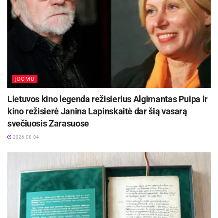
ĮDOMU
Lietuvos kino legenda režisierius Algimantas Puipa ir
kino režisierė Janina Lapinskaitė dar šią vasarą
svečiuosis Zarasuose
2026-08-04