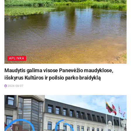
Žymos:
Panevėžio miesto savivaldybė
APLINKA
Maudytis galima visose Panevėžio maudyklose,
išskyrus Kultūros ir poilsio parko braidyklą
2026-08-07