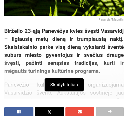
Papartis/Magnifc
Birželio 23-ąją Panevėžys kvies švęsti Vasarvidį
– ilgiausią metų dieną ir trumpiausią naktį.
Skaistakalnio parke visą dieną vyksianti šventė
suburs miesto gyventojus ir svečius drauge
švęsti, pažinti senąsias tradicijas, kurti ir
mėgautis turininga kultūrine programa.
Panevėžio kultūros centro organizuojama
Skaityti toliau
Vasarvidžio šventė Aukštaitijos sostinėje jau
tapo gražia tradicija, kasmet primenančia
žmogaus ryšį su gamta, bendruomene ir protėvių
palikimu. Šventė kvies sustoti, pabūti drauge po
atviru dangumi ir iš naujo atrasti vasarvidžio