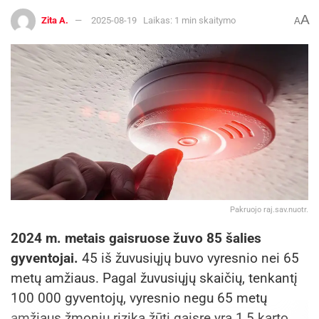
ų
a
dienis,
p.
jurgita.levicki
A
Zita A.
2025-08-19
Laikas: 1 min skaitymo
A
seniūni
Levic
ketvirt
ene@ukmerge.l
ja
kienė
adieni
t
s
Mob. tel. 0 611
8–17
20153
val.
Želvos
Rima
Antra
El.
seniūni
Dirža
dienis
p.
rima.dirzaus
ja
uskie
kiene@ukmerge
8–17
nė
.lt
Pakruojo raj.sav.nuotr.
val.
Mob. tel. 0 687
2024 m. metais gaisruose žuvo 85 šalies
21152
gyventojai.
45 iš žuvusiųjų buvo vyresnio nei 65
metų amžiaus. Pagal žuvusiųjų skaičių, tenkantį
Žemait
Aušra
Antra
El.
100 000 gyventojų, vyresnio negu 65 metų
kiemio
Grum
dienis
p.
ausra.grumci
amžiaus žmonių rizika žūti gaisre yra 1,5 karto