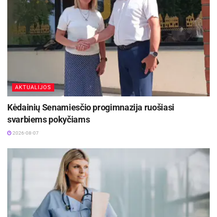
pasaulio kampelių
2026-08-08
Ukmergės rajono savivaldybės administracijos
Socialinės paramos skyriaus specialistų,
dirbančių seniūnijose, klientų priėmimo laikas ir
AKTUALIJOS
kontaktai:
Kėdainių Senamiesčio progimnazija ruošiasi
Seniūni
Speci
Klient
Kontaktai
svarbiems pokyčiams
ja
alisto
ų
2026-08-07
varda
priėmi
s,
mo
pavar
laikas
dė
seniū
nijose
Deltuvo
Dang
Pirma
El.