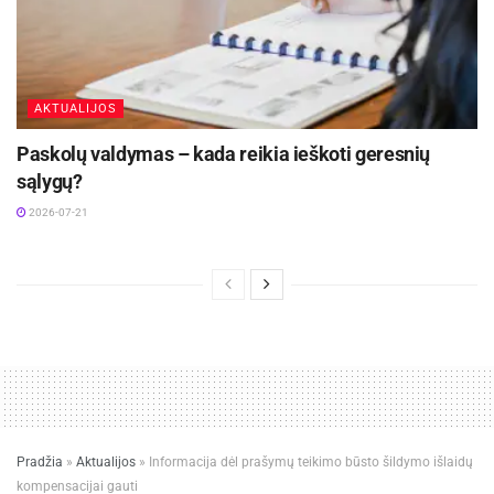
AKTUALIJOS
Paskolų valdymas – kada reikia ieškoti geresnių
sąlygų?
2026-07-21
Pradžia
»
Aktualijos
»
Informacija dėl prašymų teikimo būsto šildymo išlaidų
kompensacijai gauti