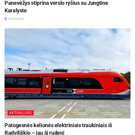
Panevėžys stiprina verslo ryšius su Jungtine
Karalyste
2026-08-06
AKTUALIJOS
Patogesnės kelionės elektriniais traukiniais iš
Radviliškio – jau šį rudenį