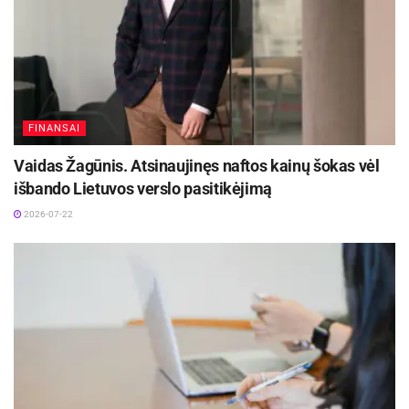
Šaltinis:
Biržų rajono savivaldybė
FINANSAI
Vaidas Žagūnis. Atsinaujinęs naftos kainų šokas vėl
išbando Lietuvos verslo pasitikėjimą
2026-07-22