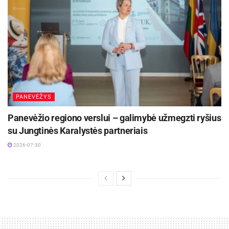
PANEVĖŽYS
Panevėžio regiono verslui – galimybė užmegzti ryšius
su Jungtinės Karalystės partneriais
2026-07-30