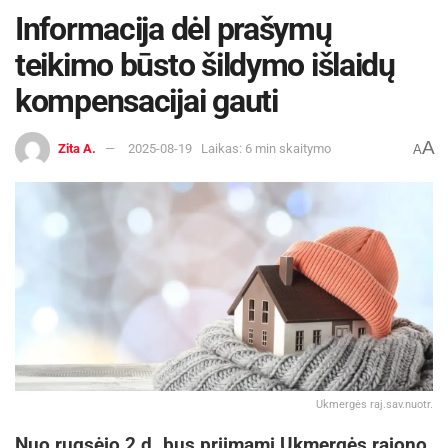
Informacija dėl prašymų
teikimo būsto šildymo išlaidų
kompensacijai gauti
A
Zita A.
2025-08-19
Laikas: 6 min skaitymo
A
Ukmergės raj.sav.nuotr.
Nuo rugsėjo 2 d. bus priimami Ukmergės rajono