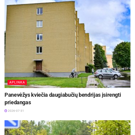
kelio dvasią ir puoselėti vertybes, kurios prieš 36
metus suvienijo tris tautas.
Komunikacijos skyrius
Šaltinis:
Panevėžio miesto savivaldybė
Žymos:
Panevėžio miesto savivaldybė
APLINKA
Panevėžys kviečia daugiabučių bendrijas įsirengti
priedangas
2026-07-31