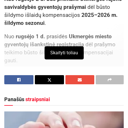
savivaldybės gyventojų prašymai
dėl būsto
šildymo išlaidų kompensacijos
2025–2026 m.
šildymo sezonui
.
Nuo
rugsėjo 1 d.
prasidės
Ukmergės miesto
gyventojų išankstinė registracija
dėl prašymo
teikimo būsto šildymo išlaidų kompensacijai
Skaityti toliau
gauti.
Ukmergės miesto gyventojai galės registruotis:
interneto
svetainėje:
https://www.manoregistracija.lt/fb/socpara
Panašūs
straipsniai
ma
;
telefonu
0 686 15196
;
atvykus gyvai į
Ukmergės rajono savivaldybės