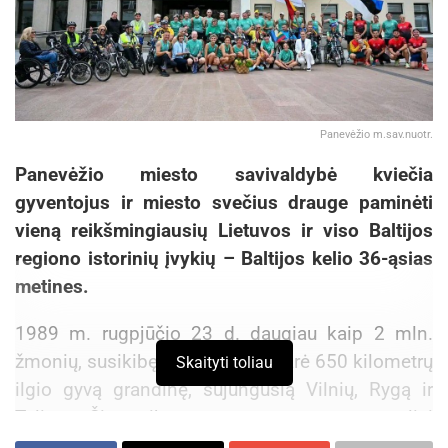
Panevėžio m.sav.nuotr.
Panevėžio miesto savivaldybė kviečia
gyventojus ir miesto svečius drauge paminėti
vieną reikšmingiausių Lietuvos ir viso Baltijos
regiono istorinių įvykių – Baltijos kelio 36-ąsias
metines.
1989 m. rugpjūčio 23 d. daugiau kaip 2 mln.
žmonių, susikibę rankomis, sudarė 650 kilometrų
Skaityti toliau
ilgio gyvą grandinę, sujungusią Vilnių, Rygą ir
Taliną. Šis taikus protestas tapo pasauliui
matomu Baltijos šalių siekio atkurti