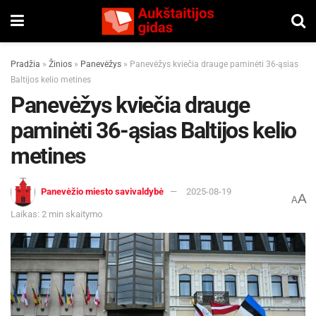
Pradžia
»
Žinios
»
Panevėžys
»
Panevėžys kviečia drauge paminėti 36-ąsias
Baltijos kelio metines
Panevėžys kviečia drauge
paminėti 36-ąsias Baltijos kelio
metines
Panevėžio miesto savivaldybė
2025-08-19
A
A
Laikas: 2 min skaitymo