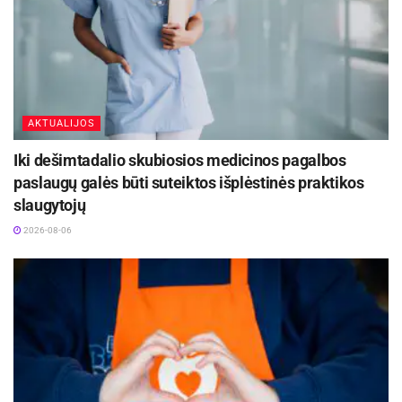
s
uolė
dienis
p.
d.juciuviene
seniūni
Juciu
,
@ukmerge.lt
ja
vienė
antra
Tel. 0 340
dienis
47168
,
AKTUALIJOS
trečia
Mob. tel. 0 665
dienis
99230
Iki dešimtadalio skubiosios medicinos pagalbos
,
paslaugų galės būti suteiktos išplėstinės praktikos
ketvirt
slaugytojų
adieni
2026-08-06
s
8–17
val.
Lyduok
Aušra
Ketvirt
El.
ių
Grum
adieni
p.
ausra.grumci
seniūni
čienė
s
ene@ukmerge.l