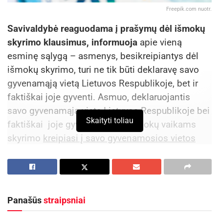
Freepik.com nuotr.
Savivaldybė reaguodama į prašymų dėl išmokų
skyrimo klausimus, informuoja
apie vieną
esminę sąlygą – asmenys, besikreipiantys dėl
išmokų skyrimo, turi ne tik būti deklaravę savo
gyvenamąją vietą Lietuvos Respublikoje, bet ir
faktiškai joje gyventi. Asmuo, deklaruojantis
savo gyvenamąją vietą Lietuvos Respublikoje bei
Skaityti toliau
faktiškai joje gyvenantis dėl išmokų vaikams
skyrimo
kreipiasi į savo gyvenamosios vietos
deklaravimo savivaldybę
.
Pagal Lietuvos Respublikos išmokų vaikams
įstatymo nustatytas sąlygas ir tvarką skiriamos ir
Panašūs
straipsniai
mokamos šios
išmokos vaikams
: