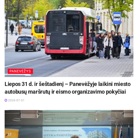
PANEVĖŽYS
Liepos 31 d. ir šeštadienį – Panevėžyje laikini miesto
autobusų maršrutų ir eismo organizavimo pokyčiai
2026-07-31