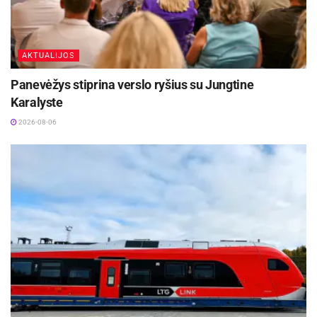
Mob. tel. 0 687
8–17
21152
val.
AKTUALIJOS
Siesikų
Danu
Pirma
El.
Panevėžys stiprina verslo ryšius su Jungtine
seniūn
tė
dienis,
p.
danute.lenge
Karalyste
ija
Leng
trečia
rtiene@ukmerg
2026-08-06
ertien
dienis
e.lt
ė
8–17
Mob. tel. 0 614
val.
21522
Šešuoli
Rima
Trečia
El.
ų
Dirža
dienis
p.
rima.dirzaus
seniūni
uskie
kiene@ukmerge
8–17
ja
nė
.lt
val.
Mob. tel. 0 687
21152