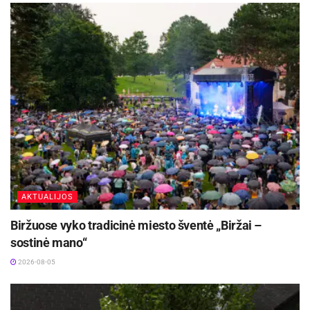
1) vienkartinė išmoka vaikui (
gimus vaikui
);
Aktualios
naujienos
Kaune – nemokamos vasaros stovyklos vaikams
2026-08-07
Biržų rajone planuojama Širvėnos ežero Astravo
užtvankos rekonstrukcija
2026-08-07
AKTUALIJOS
2) išmoka vaikui (
nuo gimimo dienos iki 18
Biržuose vyko tradicinė miesto šventė „Biržai –
metų arba vyresniam kaip 18 metų asmeniui,
sostinė mano“
jeigu jie mokosi pagal bendrojo ugdymo
2026-08-05
programą
);
3) išmoka gimus vienu metu daugiau kaip