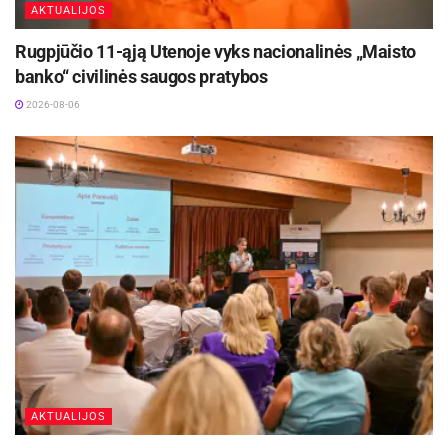
geranoriškai bendradarbiauti su atsakingais
AKTUALIJOS
skyriaus specialistais
dėl teisingų duomenų
Rugpjūčio 11-ąją Utenoje vyks nacionalinės „Maisto
pateikimo.
banko“ civilinės saugos pratybos
2026-08-06
Šaltinis:
Ukmergės rajono savivaldybė
AKTUALIJOS