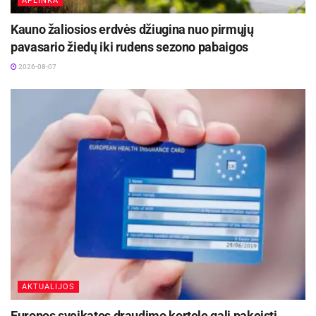
APLINKA
Kauno žaliosios erdvės džiugina nuo pirmųjų
pavasario žiedų iki rudens sezono pabaigos
2026-08-07
AKTUALIJOS
Europos sveikatos draudimo kortelę gali pakeisti