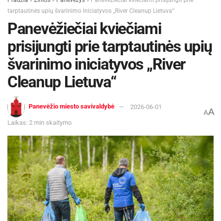
tarptautinės upių švarinimo iniciatyvos „River Cleanup Lietuva“
Panevėžiečiai kviečiami
prisijungti prie tarptautinės upių
švarinimo iniciatyvos „River
Cleanup Lietuva“
Panevėžio miesto savivaldybė
2026-06-01
A
A
Laikas: 2 min skaitymo