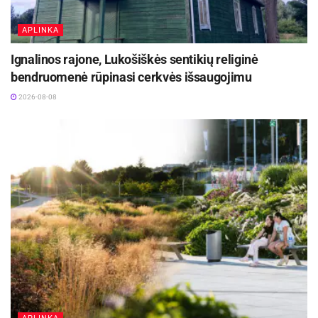
APLINKA
Ignalinos rajone, Lukošiškės sentikių religinė
bendruomenė rūpinasi cerkvės išsaugojimu
2026-08-08