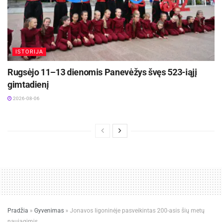
ISTORIJA
Rugsėjo 11–13 dienomis Panevėžys švęs 523-iąjį
gimtadienį
2026-08-06
Pradžia
»
Gyvenimas
»
Jonavos ligoninėje pasveikintas 200-asis šių metų
naujagimis