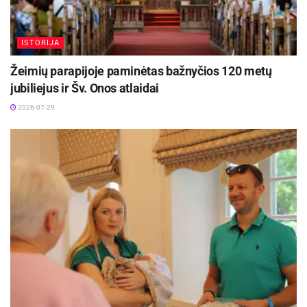
ISTORIJA
Žeimių parapijoje paminėtas bažnyčios 120 metų
jubiliejus ir Šv. Onos atlaidai
2026-07-29