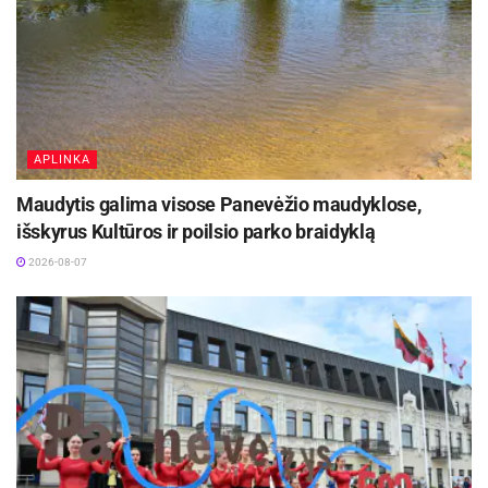
pasirūpinti, kad miesto upės ir jų pakrantės būtų
švaresnės, jaukesnės ir patrauklesnės visiems.
Šaltinis:
Panevėžio miesto savivaldybė
Žymos:
Panevėžio miesto savivaldybė
APLINKA
Maudytis galima visose Panevėžio maudyklose,
išskyrus Kultūros ir poilsio parko braidyklą
2026-08-07