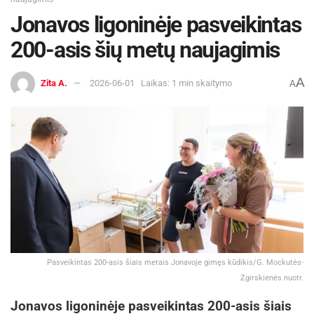
Jonavos ligoninėje pasveikintas
200-asis šių metų naujagimis
A
Zita A.
2026-06-01
Laikas: 1 min skaitymo
A
Pasveikintas 200-asis šiais metais Jonavoje gimęs kūdikis/G. Mockutės-
Zgirskienės nuotr.
Jonavos ligoninėje pasveikintas 200-asis šiais