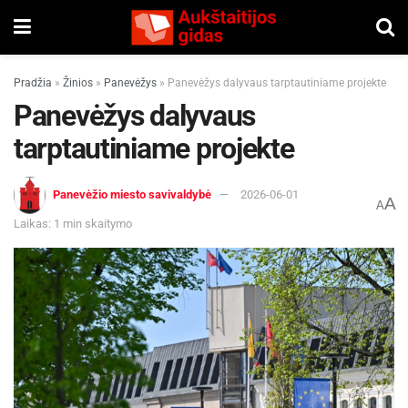
Pradžia
»
Žinios
»
Panevėžys
»
Panevėžys dalyvaus tarptautiniame projekte
Panevėžys dalyvaus
tarptautiniame projekte
Panevėžio miesto savivaldybė
2026-06-01
A
A
Laikas: 1 min skaitymo