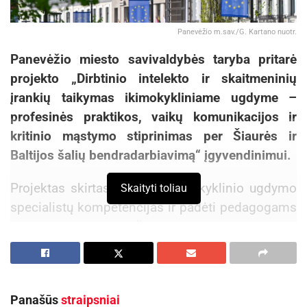
Panevėžio m.sav./G. Kartano nuotr.
Panevėžio miesto savivaldybės taryba pritarė
projekto „Dirbtinio intelekto ir skaitmeninių
įrankių taikymas ikimokykliniame ugdyme –
profesinės praktikos, vaikų komunikacijos ir
kritinio mąstymo stiprinimas per Šiaurės ir
Baltijos šalių bendradarbiavimą“ įgyvendinimui.
Projektas skirtas stiprinti ikimokyklinio ugdymo
Skaityti toliau
specialistų kompetencijas ir padėti pedagogams
prasmingai taikyti šiuolaikines technologijas
ugdymo procese. Projekto metu daug dėmesio
bus skiriama vaikų kritinio mąstymo,
kūrybiškumo, komunikavimo ir problemų
Panašūs
straipsniai
sprendimo gebėjimų ugdymui, atsižvelgiant į