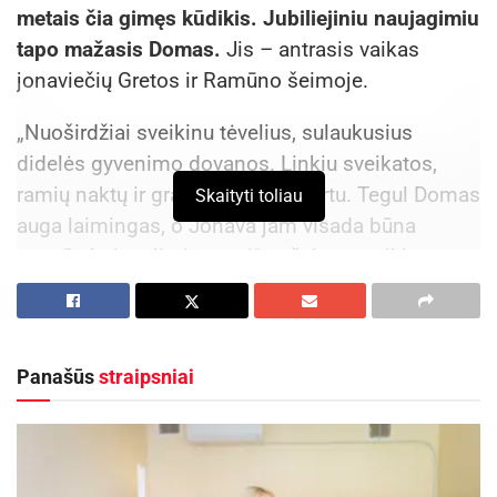
metais čia gimęs kūdikis. Jubiliejiniu naujagimiu
tapo mažasis Domas.
Jis – antrasis vaikas
jonaviečių Gretos ir Ramūno šeimoje.
„Nuoširdžiai sveikinu tėvelius, sulaukusius
didelės gyvenimo dovanos. Linkiu sveikatos,
ramių naktų ir gražių akimirkų kartu. Tegul Domas
Skaityti toliau
auga laimingas, o Jonava jam visada būna
saugūs bei mylimi namai“, – šeimą sveikino
meras Mindaugas Sinkevičius
Aktualios
naujienos
Panašūs
straipsniai
Jonavos Joninių slėnyje vyko Pažaislio muzikos
festivalio koncertas
2026-08-10
Jonavos rajono savivaldybės administraciją