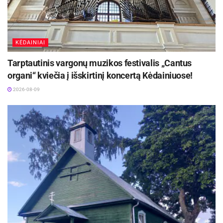
KĖDAINIAI
Tarptautinis vargonų muzikos festivalis „Cantus
organi“ kviečia į išskirtinį koncertą Kėdainiuose!
2026-08-09