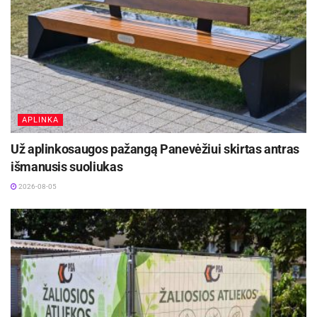
APLINKA
Už aplinkosaugos pažangą Panevėžiui skirtas antras
išmanusis suoliukas
2026-08-05