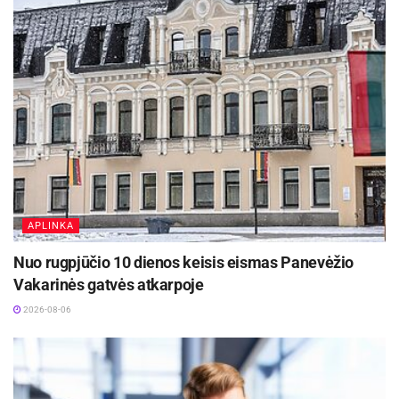
Projektas prisidės prie ikimokyklinio ugdymo
kokybės stiprinimo Panevėžyje. Jo metu taip pat
bus kuriami ir testuojami praktiniai ugdymo
metodai bei stiprinamas tarptautinis
bendradarbiavimas su Šiaurės ir Baltijos šalių
partneriais.
Šaltinis:
Panevėžio miesto savivaldybė
APLINKA
Žymos:
Panevėžio miesto savivaldybė
Nuo rugpjūčio 10 dienos keisis eismas Panevėžio
Vakarinės gatvės atkarpoje
2026-08-06