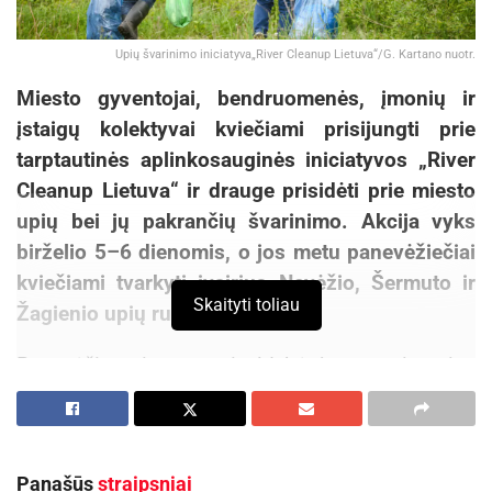
Upių švarinimo iniciatyva„River Cleanup Lietuva“/G. Kartano nuotr.
Miesto gyventojai, bendruomenės, įmonių ir
įstaigų kolektyvai kviečiami prisijungti prie
tarptautinės aplinkosauginės iniciatyvos „River
Cleanup Lietuva“ ir
drauge
prisidėti prie miesto
upių bei jų pakrančių švarinimo. Akcija vyks
birželio 5–6 dienomis, o jos metu panevėžiečiai
kviečiami
tvarkyti įvairius Nevėžio, Šermuto ir
Skaityti toliau
Žagienio upių ruožus.
Panevėžio miesto savivaldybė jau ne vienerius
metus aktyviai dalyvauja šioje akcijoje ir kviečia
gyventojus nelikti abejingus. Net ir nedidelis
kiekvieno žmogaus indėlis gali prisidėti prie
Panašūs
straipsniai
reikšmingų pokyčių bei švaresnės aplinkos