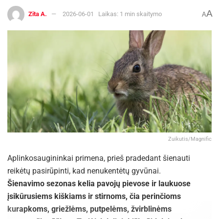
A
Zita A.
2026-06-01
Laikas: 1 min skaitymo
A
Zuikutis/Magnific
Aplinkosaugininkai primena, prieš pradedant šienauti
reikėtų pasirūpinti, kad nenukentėtų gyvūnai.
Šienavimo sezonas kelia pavojų pievose ir laukuose
įsikūrusiems kiškiams ir stirnoms, čia perinčioms
kurapkoms, griežlėms, putpelėms, žvirblinėms