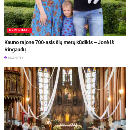
GYVENIMAS
Kauno rajone 700-asis šių metų kūdikis – Jonė iš
Ringaudų
2026-07-31