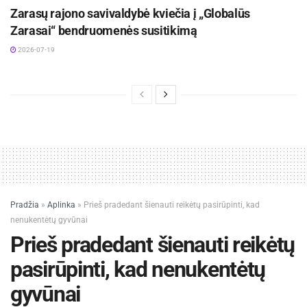
Zarasų rajono savivaldybė kviečia į „Globalūs
Zarasai“ bendruomenės susitikimą
2026-07-19
Pradžia
»
Aplinka
»
Prieš pradedant šienauti reikėtų pasirūpinti, kad
nenukentėtų gyvūnai
Prieš pradedant šienauti reikėtų
pasirūpinti, kad nenukentėtų
gyvūnai