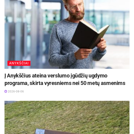
ANYKŠČIAI
Į Anykščius ateina verslumo įgūdžių ugdymo
programa, skirta vyresniems nei 50 metų asmenims
2026-08-06