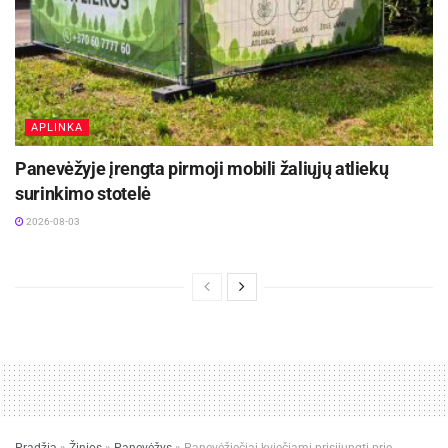
APLINKA
Panevėžyje įrengta pirmoji mobili žaliųjų atliekų
surinkimo stotelė
2026-08-03
Pradžia
»
Žinios
»
Panevėžys
»
Panevėžiečiai kviečiami prisijungti prie