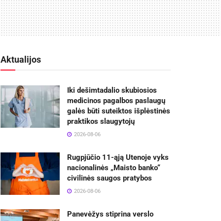
Aktualijos
Iki dešimtadalio skubiosios
medicinos pagalbos paslaugų
galės būti suteiktos išplėstinės
praktikos slaugytojų
2026-08-06
Rugpjūčio 11-ąją Utenoje vyks
nacionalinės „Maisto banko“
civilinės saugos pratybos
2026-08-06
Panevėžys stiprina verslo