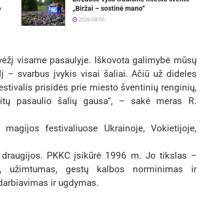
o
„Biržai – sostinė mano“
2026-08-05
evėžį visame pasaulyje. Iškovota galimybė mūsų
į – svarbus įvykis visai šaliai. Ačiū už dideles
estivalis prisidės prie miesto šventinių renginių,
kitų pasaulio šalių gausa“, – sakė meras R.
magijos festivaliuose Ukrainoje, Vokietijoje,
 draugijos. PKKC įsikūrė 1996 m. Jo tikslas –
kla, užimtumas, gestų kalbos norminimas ir
adarbiavimas ir ugdymas.