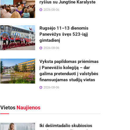
ryšius su Jungtine Karalyste
2026-08-06
Rugsėjo 11–13 dienomis
Panevėžys švęs 523-iąjį
gimtadienį
2026-08-06
Vyksta papildomas priėmimas
į Panevėžio kolegiją – dar
galima pretenduoti į valstybės
finansuojamas studijų vietas
2026-08-06
Vietos
Naujienos
Iki dešimtadalio skubiosios