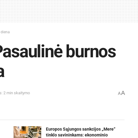
 diena
Pasaulinė burnos
a
A
s: 2 min skaitymo
A
Europos Sąjungos sankcijos „Mere“
tinklo savininkams: ekonominio