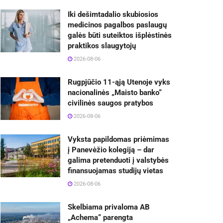
Iki dešimtadalio skubiosios
medicinos pagalbos paslaugų
galės būti suteiktos išplėstinės
praktikos slaugytojų
2026-08-06
Rugpjūčio 11-ąją Utenoje vyks
nacionalinės „Maisto banko“
civilinės saugos pratybos
2026-08-06
Vyksta papildomas priėmimas
į Panevėžio kolegiją – dar
galima pretenduoti į valstybės
finansuojamas studijų vietas
2026-08-06
Skelbiama privaloma AB
„Achema“ parengta