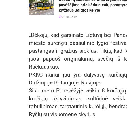
pavėžėjimą prie kėdainiečių pastatyt
kryžiaus Baltijos kelyje
2026-08-05
„Dėkoju, kad garsinate Lietuvą bei Pan
mieste surengti pasaulinio lygio festival
pastangas ir gražius siekius. Tikiu, kad f
juos papuoš originalumu, svečių iš 
Račkauskas.
PKKC nariai jau yra dalyvavę kurčiųjų 
Didžiojoje Britanijoje, Rusijoje.
Šiuo metu Panevėžyje veikia 8 kurčiųjų
kurčiųjų aktyvinimas, kultūrinė vei
tobulinimas, tarptautinis kurčiųjų bendr
Ryšių su visuomene skyrius