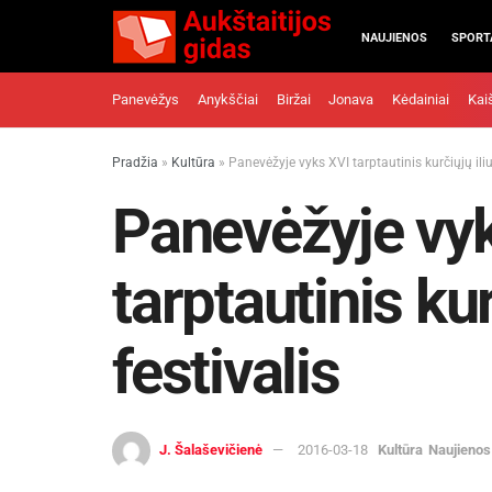
NAUJIENOS
SPORT
Panevėžys
Anykščiai
Biržai
Jonava
Kėdainiai
Kai
Pradžia
»
Kultūra
»
Panevėžyje vyks XVI tarptautinis kurčiųjų iliu
Panevėžyje vy
tarptautinis kur
festivalis
J. Šalaševičienė
2016-03-18
Kultūra
Naujienos