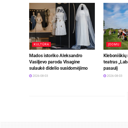
KULTŪRA
ĮDOMU
Mados istoriko Aleksandro
Kleboniškių
Vasiljevo paroda Visagine
teatras „La
sulaukė didelio susidomėjimo
pasaulį
2026-08-03
2026-08-03