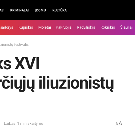
AS
KRIMINALAI
ĮDOMU
KULTŪRA
šiadorys
Kupiškis
Molėtai
Pakruojis
Radviliškis
Rokiškis
Šiauliai
zionistų festivalis
ks XVI
čiųjų iliuzionistų
A
Laikas: 1 min skaitymo
A