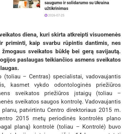
saugumo ir solidarumo su Ukraina
užtikrinimas
2026-07-25
ikatos diena, kuri skirta atkreipti visuomenės
 priminti, kaip svarbu rūpintis dantimis, nes
 žmogaus sveikatos būklę bei gerą savijautą.
logijos paslaugas teikiančios asmens sveikatos
slaugas.
(toliau – Centras) specialistai, vadovaujantis
is, kasmet vykdo odontologinės priežiūros
ens sveikatos priežiūros įstaigų (toliau –
menės sveikatos saugos kontrolę. Vadovaujantis
planu, patvirtintu Centro direktoriaus 2015 m.
Centro 2015 metų periodinės kontrolės plano
pagal planą) kontrolė (toliau – Kontrolė) buvo