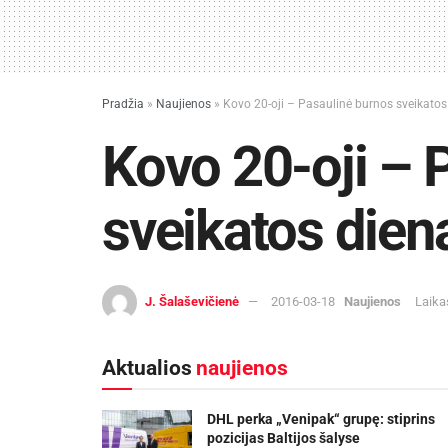
Pradžia
»
Naujienos
»
Kovo 20-oji – Pasaulinė burnos sveikatos
Kovo 20-oji – 
sveikatos dien
J. Šalaševičienė
2016-03-18
Naujienos
Laika
Aktualios
naujienos
DHL perka „Venipak“ grupę: stiprins
pozicijas Baltijos šalyse