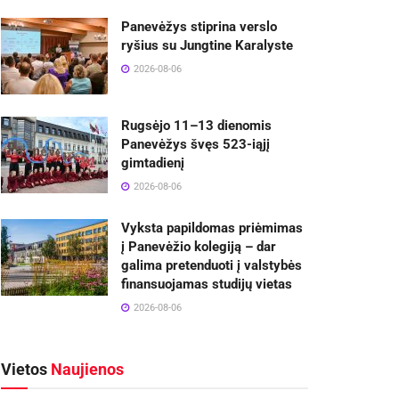
Panevėžys stiprina verslo
ryšius su Jungtine Karalyste
2026-08-06
Rugsėjo 11–13 dienomis
Panevėžys švęs 523-iąjį
gimtadienį
2026-08-06
Vyksta papildomas priėmimas
į Panevėžio kolegiją – dar
galima pretenduoti į valstybės
finansuojamas studijų vietas
2026-08-06
Vietos
Naujienos