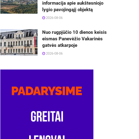
informacija apie aukštesniojo
lygio pavojingąjį objektą
2026-08-06
Nuo rugpjūčio 10 dienos keisis
eismas Panevėžio Vakarinės
gatvės atkarpoje
2026-08-06