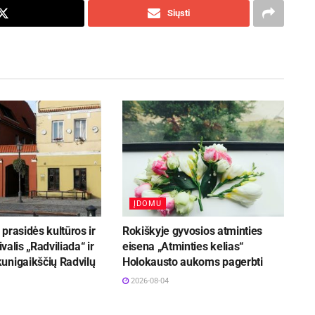
Siųsti
ĮDOMU
prasidės kultūros ir
Rokiškyje gyvosios atminties
ivalis „Radviliada“ ir
eisena „Atminties kelias“
unigaikščių Radvilų
Holokausto aukoms pagerbti
2026-08-04