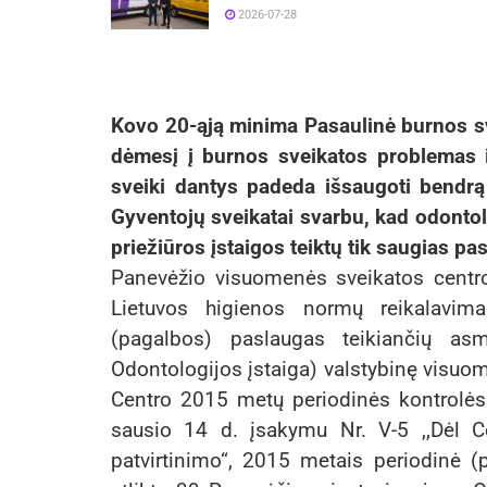
2026-07-28
Kovo 20-ąją minima Pasaulinė burnos sve
dėmesį į burnos sveikatos problemas ir
sveiki dantys padeda išsaugoti bendrą
Gyventojų sveikatai svarbu, kad odonto
priežiūros įstaigos teiktų tik saugias pa
Panevėžio visuomenės sveikatos centro 
Lietuvos higienos normų reikalavima
(pagalbos) paslaugas teikiančių asm
Odontologijos įstaiga) valstybinę visuo
Centro 2015 metų periodinės kontrolės 
sausio 14 d. įsakymu Nr. V-5 ,,Dėl 
patvirtinimo“, 2015 metais periodinė (