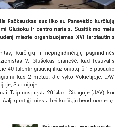
is Račkauskas susitiko su Panevėžio kurčiųjų
umi Glušoku ir centro nariais. Susitikimo metu
 rudenį mieste organizuojamas XVI tarptautinis
tas, Kurčiųjų ir neprigirdinčiųjų pagrindinės
zionistas V. Glušokas pranešė, kad festivalis
e 40 talentingiausių iliuzionistų iš 15 pasaulio
ngiami kas 2 metus. Jie vyko Vokietijoje, JAV,
lijoje, Suomijoje.
tinai. Taip nuspręsta 2014 m. Čikagoje (JAV), kur
vo šalį, gimtąjį miestą bei kurčiųjų bendruomenę.
a
Biržuose vyko tradicinė miesto šventė