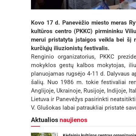
Kovo 17 d. Panevėžio miesto meras Ryt
kultūros centro (PKKC) pirmininku Vili
merui pristatyta įstaigos veikla bei šį
kurčiųjų iliuzionistų festivalis.
Renginio organizatorius, PKKC preziden
mokyklos gestų kalbos mokytojas, iliu
planuojamas rugsėjo 4-11 d. Dalyvaus api
šalių. Nuo 1986 m. tokie festivaliai re
Anglijoje, Ukrainoje, Rusijoje, Indijoje, Ita
Lietuva ir Panevėžys pasirinkti neatsitik
V. Glušokas labai patraukliai pristatė sa
Aktualios
naujienos
Kėdainių kultūros centras organizuoj