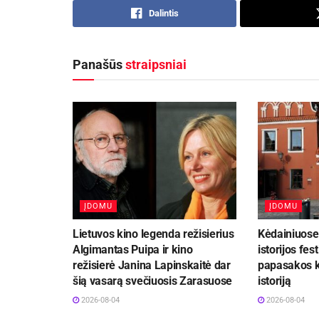
Dalintis
Panašūs
straipsniai
ĮDOMU
ĮDOMU
Lietuvos kino legenda režisierius
Kėdainiuose 
Algimantas Puipa ir kino
istorijos fest
režisierė Janina Lapinskaitė dar
papasakos k
šią vasarą svečiuosis Zarasuose
istoriją
2026-08-04
2026-08-04