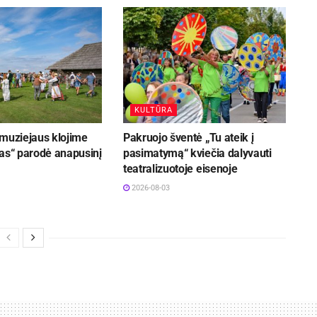
KULTŪRA
 muziejaus klojime
Pakruojo šventė „Tu ateik į
bas“ parodė anapusinį
pasimatymą“ kviečia dalyvauti
teatralizuotoje eisenoje
2026-08-03