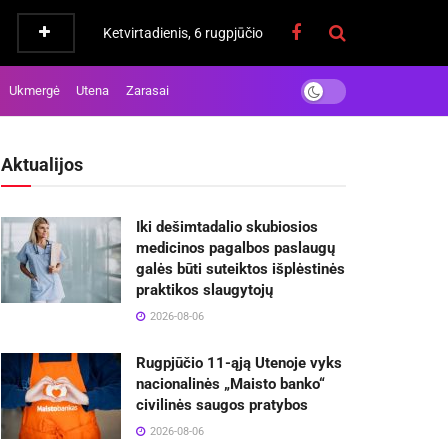
Ketvirtadienis, 6 rugpjūčio
Ukmergė
Utena
Zarasai
Aktualijos
Iki dešimtadalio skubiosios
medicinos pagalbos paslaugų
galės būti suteiktos išplėstinės
praktikos slaugytojų
2026-08-06
Rugpjūčio 11-ąją Utenoje vyks
nacionalinės „Maisto banko“
civilinės saugos pratybos
2026-08-06