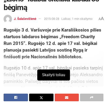
bėgimą
A
J. Šalaševičienė
2015-08-28
Laikas: 1 min skaitymo
A
Rugsėjo 3 d. Varšuvoje prie Karališkosios pilies
startuos labdaros bėgimas „Freedom Charity
Run 2015“. Rugsėjo 12 d. apie 17 val. bėgikai
planuoja pasiekti Latvijos sostinę Rygą ir
finišuoti prie Nacionalinės bibliotekos.
Rugsėjo 10 d. apie 17 val. bėgikai pasieks tarpinį
finišą Panevėžyje, prie miesto įkūrėjo Aleksandro
Skaityti toliau
paminklo. Pailsėję dalyviai iš tos pačios vietos
startuos kitą rytą, rugsėjo 11 d. 10 val. Prie
bėgimo dalyvių galima prisijungti (tiek bėgte, tiek
važiuojant dviračiu) nuo bet kurios vietos plente