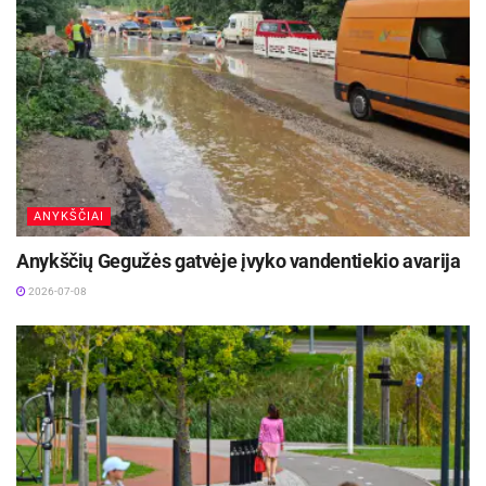
ANYKŠČIAI
Anykščių Gegužės gatvėje įvyko vandentiekio avarija
2026-07-08