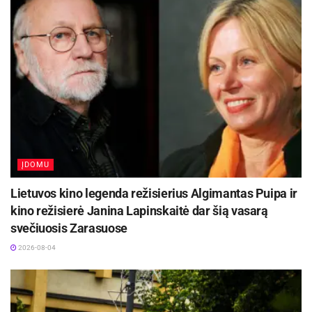
ĮDOMU
Lietuvos kino legenda režisierius Algimantas Puipa ir
kino režisierė Janina Lapinskaitė dar šią vasarą
svečiuosis Zarasuose
2026-08-04