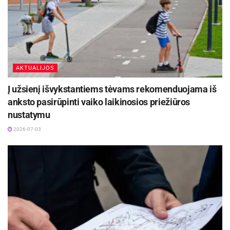
AKTUALIJOS
Į užsienį išvykstantiems tėvams rekomenduojama iš
anksto pasirūpinti vaiko laikinosios priežiūros
nustatymu
2026-07-03