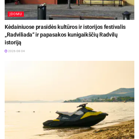
ĮDOMU
Kėdainiuose prasidės kultūros ir istorijos festivalis
„Radviliada“ ir papasakos kunigaikščių Radvilų
istoriją
2026-08-04