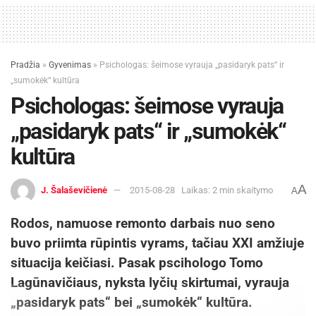
Pradžia
»
Gyvenimas
»
Psichologas: šeimose vyrauja „pasidaryk pats“ ir
„sumokėk“ kultūra
Psichologas: šeimose vyrauja
„pasidaryk pats“ ir „sumokėk“
kultūra
A
J. Šalaševičienė
2015-08-28
Laikas: 2 min skaitymo
A
Rodos, namuose remonto darbais nuo seno
buvo priimta rūpintis vyrams, tačiau XXI amžiuje
situacija keičiasi. Pasak pscihologo Tomo
Lagūnavičiaus, nyksta lyčių skirtumai, vyrauja
„pasidaryk pats“ bei „sumokėk“ kultūra.