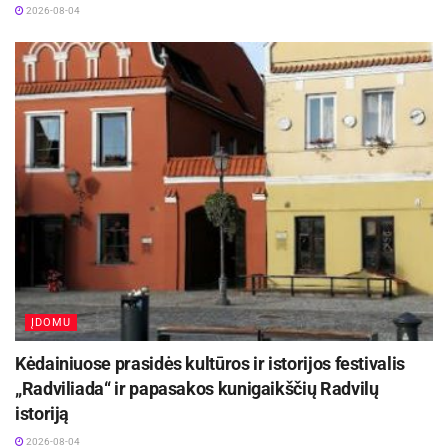
2026-08-04
ĮDOMU
Kėdainiuose prasidės kultūros ir istorijos festivalis
„Radviliada“ ir papasakos kunigaikščių Radvilų
istoriją
2026-08-04