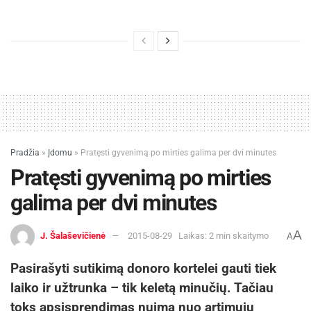
Pradžia
»
Įdomu
»
Pratęsti gyvenimą po mirties galima per dvi minutes
Pratęsti gyvenimą po mirties
galima per dvi minutes
A
J. Šalaševičienė
2015-08-29
Laikas: 2 min skaitymo
A
Pasirašyti sutikimą donoro kortelei gauti tiek
laiko ir užtrunka – tik keletą minučių. Tačiau
toks apsisprendimas nuima nuo artimųjų