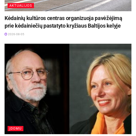
AKTUALIJOS
Kėdainių kultūros centras organizuoja pavėžėjimą
prie kėdainiečių pastatyto kryžiaus Baltijos kelyje
2026-08-05
ĮDOMU