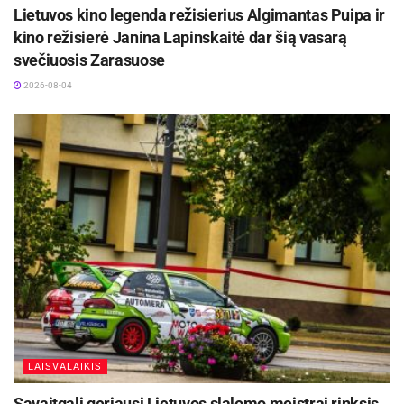
Lietuvos kino legenda režisierius Algimantas Puipa ir
kino režisierė Janina Lapinskaitė dar šią vasarą
svečiuosis Zarasuose
2026-08-04
LAISVALAIKIS
Savaitgalį geriausi Lietuvos slalomo meistrai rinksis