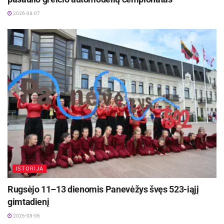
2026-08-07
ISTORIJA
Rugsėjo 11–13 dienomis Panevėžys švęs 523-iąjį
gimtadienį
2026-08-06