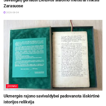
Zarasuose
2026-08-04
ĮDOMU
Ukmergės rajono savivaldybei padovanota išskirtinė
istorijos relikvija