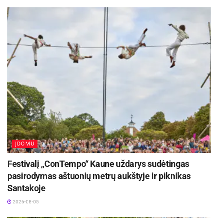
ĮDOMU
Festivalį „ConTempo“ Kaune uždarys sudėtingas
pasirodymas aštuonių metrų aukštyje ir piknikas
Santakoje
2026-08-05