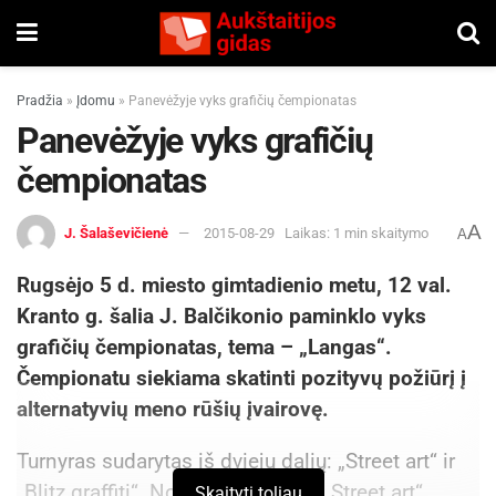
Pradžia
»
Įdomu
»
Panevėžyje vyks grafičių čempionatas
Panevėžyje vyks grafičių
čempionatas
A
J. Šalaševičienė
2015-08-29
Laikas: 1 min skaitymo
A
Rugsėjo 5 d. miesto gimtadienio metu, 12 val.
Kranto g. šalia J. Balčikonio paminklo vyks
grafičių čempionatas, tema – „Langas“.
Čempionatu siekiama skatinti pozityvų požiūrį į
alternatyvių meno rūšių įvairovę.
Turnyras sudarytas iš dviejų dalių: „Street art“ ir
„Blitz graffiti“. Norintys dalyvauti „Street art“
Skaityti toliau