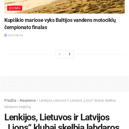
ĮDOMU
Kupiškio mariose vyks Baltijos vandens motociklų
čempionato finalas
2026-08-04
Pradžia
»
Naujienos
»
Lenkijos, Lietuvos ir Latvijos „Lions“ klubai skelbia
labdaros bėgimą
Lenkijos, Lietuvos ir Latvijos
„Lions“ klubai skelbia labdaros