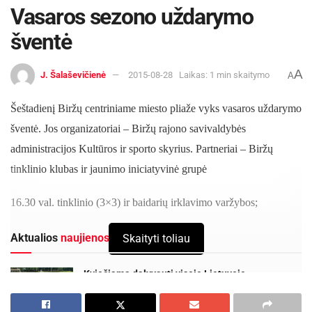
Vasaros sezono uždarymo
šventė
A
J. Šalaševičienė
2015-08-28
Laikas: 1 min skaitymo
A
Šeštadienį Biržų centriniame miesto pliaže vyks vasaros uždarymo
šventė. Jos organizatoriai – Biržų rajono savivaldybės
administracijos Kultūros ir sporto skyrius. Partneriai – Biržų
tinklinio klubas ir jaunimo iniciatyvinė grupė
16.30 val. tinklinio (3×3) ir baidarių irklavimo varžybos;
Aktualios
naujienos
Skaityti toliau
Kviečiama dalyvauti visoje Lietuvoje
vykstančiame konkurse „Tvari Lietuva“
2026-08-07