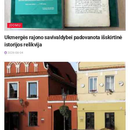
ĮDOMU
Ukmergės rajono savivaldybei padovanota išskirtinė
istorijos relikvija
2026-08-04