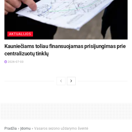
AKTUALIJOS
Kauniečiams toliau finansuojamas prisijungimas prie
centralizuotų tinklų
2026-07-03
Pradžia
»
Įdomu
»
Vasaros sezono uždarymo šventė