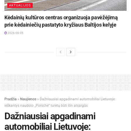
AKTUALIJOS
Kėdainių kultūros centras organizuoja pavėžėjimą
prie kėdainiečių pastatyto kryžiaus Baltijos kelyje
2026-08-05
Pradžia
»
Naujienos
»
Dažniausiai apgadinami automobiliai Lietuvoje:
ieškantys naudoto „Porsche“ turėtų būti itin atsargūs
Dažniausiai apgadinami
automobiliai Lietuvoje: