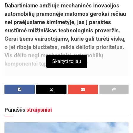
Dabartiniame amžiuje mechaninės inovacijos
automobilių pramonėje matomos gerokai rečiau
nei praėjusiame šimtmetyje, jas į paraštes
nustūmė milžiniškas technologinis proveržis.
Gerai tiems vairuotojams, kurie gali turėti viską,
o jei riboja biudžetas, reikia dėliotis prioritetus.
Vis dėlto negi mechaniniai automobilių
Skaityti toliau
komponentai tapo nebesvarbūs?
Technologijos paėmė viršų
Panašūs
straipsniai
Ne veltui dauguma vadinamųjų benzingalvių yra
gimę ir augę dar praėjusiame amžiuje, nes tai