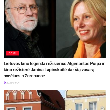
ĮDOMU
Lietuvos kino legenda režisierius Algimantas Puipa ir
-
+
1
3
kino režisierė Janina Lapinskaitė dar šią vasarą
svečiuosis Zarasuose
2026-08-04
Visgi autorės karpiniai nėra tik gražus vaizdas –