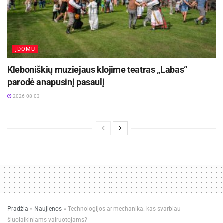
ĮDOMU
Kleboniškių muziejaus klojime teatras „Labas“
parodė anapusinį pasaulį
2026-08-03
Pradžia
»
Naujienos
»
Technologijos ar mechanika: kas svarbiau
šiuolaikiniams vairuotojams?