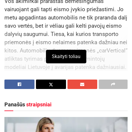
Vos akimirkai prarastas dėmesingumas
vairuojant gali tapti eismo įvykio priežastimi. Jo
metu apgadintas automobilis ne tik praranda dalį
savo vertės, bet ir vėliau gali kelti pavojų eismo
dalyvių saugumui. Tiesa, kai kurios transporto
priemonės į eismo nelaimes patenka dažniau nei
kitos. Automobilių duomenų įmonės „carVertical“
Skaityti toliau
atliktas tyrimas parodė, kokių gamintojų
modeliai Lietuvoje į avarijas patenka dažniausiai.
Dažniausiai apgadinami – galingi
ir prabangūs modeliai
Panašūs
straipsniai
„carVertical“ platformoje lietuviai kasmet
patikrina tūkstančių automobilių istoriją. Šie