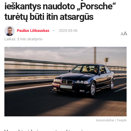
ieškantys naudoto „Porsche“
turėtų būti itin atsargūs
Paulius Liškauskas
2025-03-06
A
A
Laikas: 3 min skaitymo
Automobiliai | Feepik