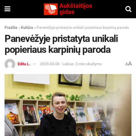
Pradžia
»
Kultūra
»
Panevėžyje pristatyta unikali popieriaus karpinių paroda
Panevėžyje pristatyta unikali
popieriaus karpinių paroda
A
Edita L.
2025-03-06
Laikas: 2 min skaitymo
A