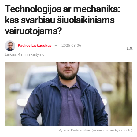
Technologijos ar mechanika:
kas svarbiau šiuolaikiniams
vairuotojams?
Paulius Liškauskas
2025-03-06
A
A
Laikas: 4 min skaitymo
Vytenis Kudarauskas (Asmeninio archyvo nuotr.)