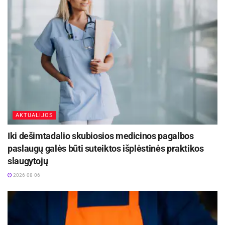
duomenys padeda sudaryti išsamų šalies
naudotų transporto priemonių rinkos paveikslą.
Iš visų 2024-aisiais tikrintų automobilių,
daugiausia apgadinimų buvo patyrę „Porsche“
modeliai – net 77,9 proc. visų šios markės
automobilių turėjo žalų įrašų.
AKTUALIJOS
Toliau sąraše rikiuojasi BMW (65,3 proc.),
Iki dešimtadalio skubiosios medicinos pagalbos
„Subaru“ (64,5 proc.), „Hyundai“ (59,5 proc.) ir
paslaugų galės būti suteiktos išplėstinės praktikos
„Land Rover“ (55,4 proc.). Vairuotojai
slaugytojų
besidomintys šių gamintojų automobiliais turėtų
2026-08-06
būti itin atsargūs ir išsiaiškinti su pardavėju,
kokius apgadinimus automobilis patyrė bei kaip
buvo vykdomi remonto darbai. Priešingu atveju,