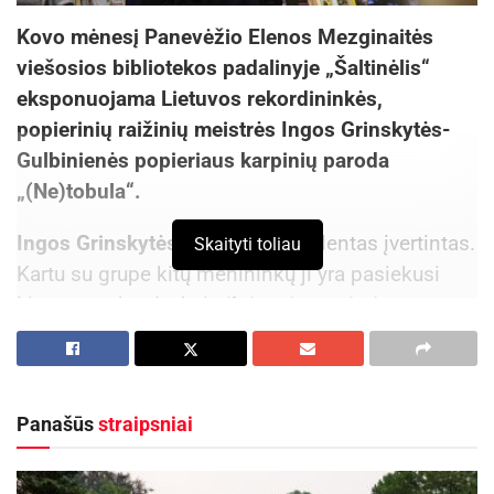
Kovo mėnesį Panevėžio Elenos Mezginaitės
viešosios bibliotekos padalinyje „Šaltinėlis“
eksponuojama Lietuvos rekordininkės,
popierinių raižinių meistrės Ingos Grinskytės-
Gulbinienės popieriaus karpinių paroda
„(Ne)tobula“.
Ingos Grinskytės-Gulbinienė
s talentas įvertintas.
Skaityti toliau
Kartu su grupe kitų menininkų ji yra pasiekusi
Lietuvos rekordą, kaip
ilgiausio popieriaus
karpinio
autorė: sukūrė didžiausią meninę
instaliaciją iš popieriaus raižinių „Gamtos
labirintas“ (1,2 m. aukščio, 50 m. ilgio, užimančią
Panašūs
straipsniai
60 kv. m. plotą).
„Šaltinėlio“ bibliotekos languose ir erdvėse