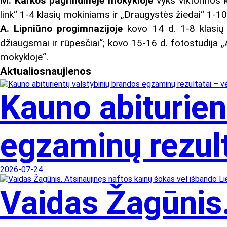
M. Karkos pagrindinėje mokykloje
vyks viktorinos 
link“ 1-4 klasių mokiniams ir „Draugystės žiedai“ 1-10
A. Lipniūno progimnazijoje
kovo 14 d. 1-8 klasių
džiaugsmai ir rūpesčiai“; kovo 15-16 d. fotostudija „
mokykloje“.
Aktualios
naujienos
Kauno abiturien
egzaminų rezulta
2026-07-24
Vaidas Žagūnis.