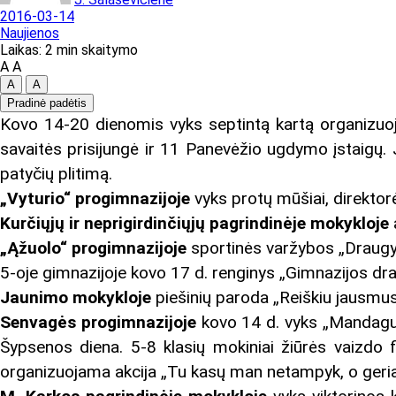
2016-03-14
Naujienos
Laikas: 2 min skaitymo
A
A
A
A
Pradinė padėtis
Kovo 14-20 dienomis vyks septintą kartą organizuoj
savaitės prisijungė ir 11 Panevėžio ugdymo įstaigų. 
patyčių plitimą.
„Vyturio“ progimnazijoje
vyks protų mūšiai, direktorė
Kurčiųjų ir neprigirdinčiųjų pagrindinėje mokykloje
„Ąžuolo“ progimnazijoje
sportinės varžybos „Draugy
5-oje gimnazijoje kovo 17 d. renginys „Gimnazijos dra
Jaunimo mokykloje
piešinių paroda „Reiškiu jausmus
Senvagės progimnazijoje
kovo 14 d. vyks „Mandagu
Šypsenos diena. 5-8 klasių mokiniai žiūrės vaizdo 
organizuojama akcija „Tu kasų man netampyk, o geria