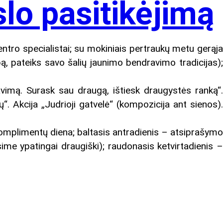
lo pasitikėjimą
entro specialistai; su mokiniais pertraukų metu gerąja
bą, pateiks savo šalių jaunimo bendravimo tradicijas);
vimą. Surask sau draugą, ištiesk draugystės ranką“
. Akcija „Judrioji gatvelė“ (kompozicija ant sienos).
omplimentų diena; baltasis antradienis – atsiprašymo
me ypatingai draugiški); raudonasis ketvirtadienis –