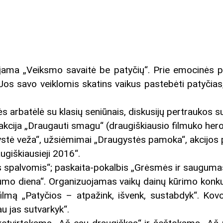
ama „Veiksmo savaitė be patyčių“. Prie emocinės pa
Jos savo veiklomis skatins vaikus pastebėti patyčias
s arbatėlė su klasių seniūnais, diskusijų pertraukos su
akcija „Draugauti smagu“ (draugiškiausio filmuko hero
stė veža“, užsiėmimai „Draugystės pamoka“, akcijos p
ugiškiausieji 2016“.
 spalvomis“; paskaita-pokalbis „Grėsmės ir saugumas v
mo diena“. Organizuojamas vaikų dainų kūrimo konku
filmą „Patyčios – atpažink, išvenk, sustabdyk“. Ko
u jas sutvarkyk“.