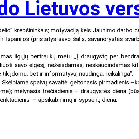
do Lietuvos vers
belio“ krepšininkais; motyvaciją kels Jaunimo darbo c
 ir Ispanijos (pristatys savo šalis, savanorystės svar
tumas ilgųjų pertraukų metu „Į draugystę per bendra
iuoti savo elgesį, nežeisdamas, neskaudindamas kitų“
tik įdomu, bet ir informatyvu, naudinga, reikalinga“.
 Skelbiama spalvų savaitė: geltonasis pirmadienis –k
me); mėlynasis trečiadienis – draugystės diena (būsi
enktadienis – apsikabinimų ir šypsenų diena.