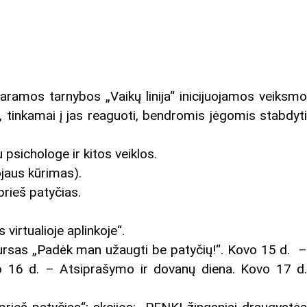
ramos tarnybos „Vaikų linija“ inicijuojamos veiksmo
, tinkamai į jas reaguoti, bendromis jėgomis stabdyti
 psichologe ir kitos veiklos.
jaus kūrimas).
rieš patyčias.
irtualioje aplinkoje“.
rsas „Padėk man užaugti be patyčių!“. Kovo 15 d. 
vo 16 d. – Atsiprašymo ir dovanų diena. Kovo 17 d.