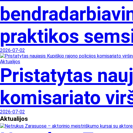
bendradarbiavim
praktikos semsi
2026-07-02
Aktualijos
Pristatytas nauj
komisariato vir
2026-07-02
Aktualijos