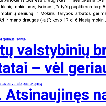
ketvirtokams „Aš esu draugiškas“ ir šeštokams „Aš p
 klasių mokiniams; tyrimas „Patyčių paplitimas tarp 6-
 mokinių seniūnų ir Mokinių tarybos arbatos gėrima
Aš ir mano draugas (-ai)“; kovo 17 d. 6 klasių mokini
tų valstybinių 
tai – vėl geriau
 Atsinaujinęs n