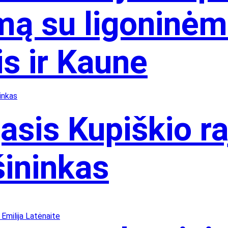
ą su ligoninėmi
s ir Kaune
asis Kupiškio ra
šininkas