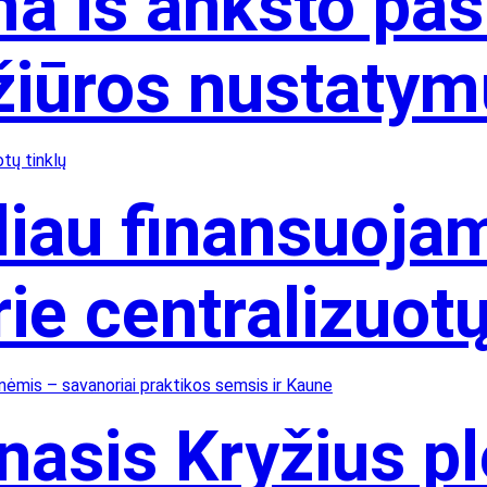
 iš anksto pasi
ežiūros nustaty
liau finansuoja
ie centralizuotų
asis Kryžius pl