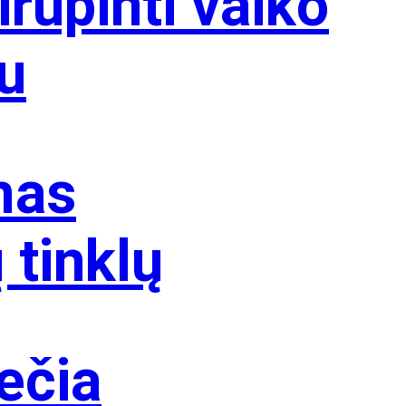
rūpinti vaiko
mu
mas
 tinklų
ečia