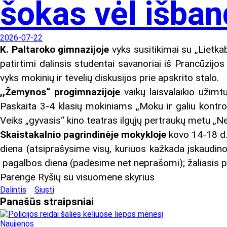
šokas vėl išban
2026-07-22
K. Paltaroko gimnazijoje
vyks susitikimai su „Lietka
patirtimi dalinsis studentai savanoriai iš Prancūzijos
vyks mokinių ir tėvelių diskusijos prie apskrito stalo.
,,Žemynos“ progimnazijoje
vaikų laisvalaikio užim
Paskaita 3-4 klasių mokiniams „Moku ir galiu kontrol
Veiks „gyvasis“ kino teatras ilgųjų pertraukų metu „Ne 
Skaistakalnio pagrindinėje mokykloje
kovo 14-18 d.
diena (atsiprašysime visų, kuriuos kažkada įskaudino
pagalbos diena (padėsime net neprašomi); žaliasis p
Parengė Ryšių su visuomene skyrius
Dalintis
Siųsti
Panašūs
straipsniai
Naujienos