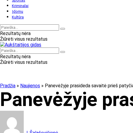
Sportas
Kriminalai
Įdomu
Kultūra
Rezultatų nėra
Žiūrėti visus rezultatus
Rezultatų nėra
Žiūrėti visus rezultatus
Pradžia
»
Naujienos
»
Panevėžyje prasideda savaitė prieš patyči
Panevėžyje pras
J. Šalaševičienė