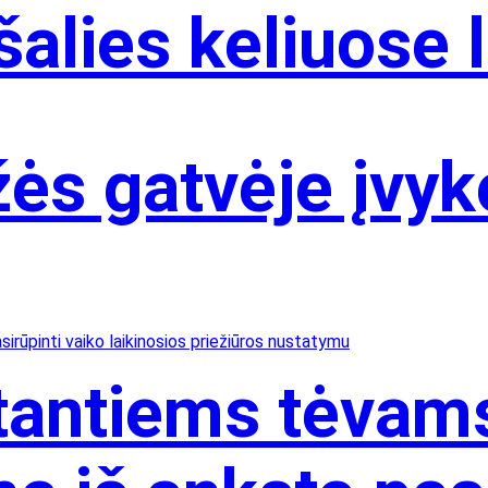
 šalies keliuose
ės gatvėje įvyk
stantiems tėvam