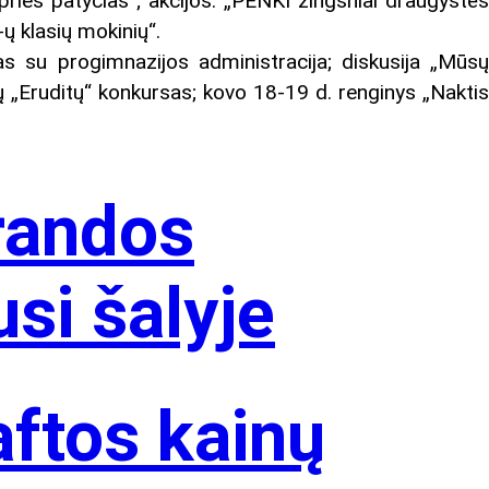
rieš patyčias“; akcijos: „PENKI žingsniai draugystė
ų klasių mokinių“.
s su progimnazijos administracija; diskusija „Mūs
ų „Eruditų“ konkursas; kovo 18-19 d. renginys „Naktis
brandos
si šalyje
aftos kainų