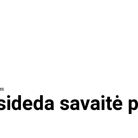
as
ideda savaitė p