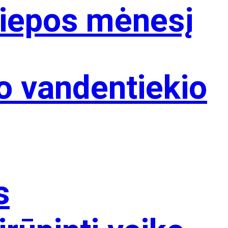
 liepos mėnesį
o vandentiekio
s