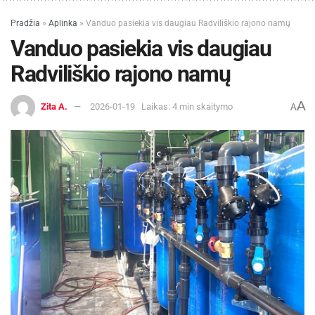
Pradžia
»
Aplinka
»
Vanduo pasiekia vis daugiau Radviliškio rajono namų
Vanduo pasiekia vis daugiau
Radviliškio rajono namų
A
Zita A.
2026-01-19
Laikas: 4 min skaitymo
A