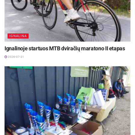
IGNALINA
Ignalinoje startuos MTB dviračių maratono II etapas
2026-07-31