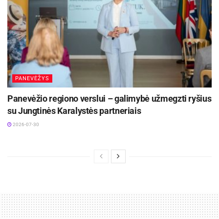
PANEVĖŽYS
Panevėžio regiono verslui – galimybė užmegzti ryšius
su Jungtinės Karalystės partneriais
2026-07-30