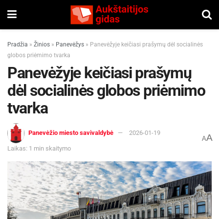
Pradžia
»
Žinios
»
Panevėžys
»
Panevėžyje keičiasi prašymų dėl socialinės
globos priėmimo tvarka
Panevėžyje keičiasi prašymų
dėl socialinės globos priėmimo
tvarka
Panevėžio miesto savivaldybė
2026-01-19
A
A
Laikas: 1 min skaitymo