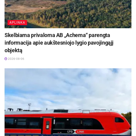
APLINKA
Skelbiama privaloma AB „Achema“ parengta
informacija apie aukštesniojo lygio pavojingąjį
objektą
2026-08-06