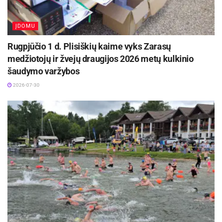
ĮDOMU
Rugpjūčio 1 d. Plisiškių kaime vyks Zarasų
medžiotojų ir žvejų draugijos 2026 metų kulkinio
šaudymo varžybos
2026-07-30