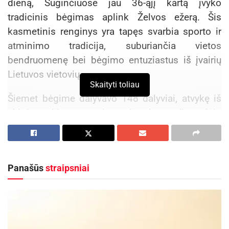
dieną, Suginčiuose jau 36-ąjį kartą įvyko
tradicinis bėgimas aplink Želvos ežerą. Šis
kasmetinis renginys yra tapęs svarbia sporto ir
atminimo tradicija, suburiančia vietos
bendruomenę bei bėgimo entuziastus iš įvairių
Lietuvos vietovių.
Skaityti toliau
Šiemet bėgime dalyvavo 148 dalyviai, atvykę iš
skirtingų Lietuvos miestų ir rajonų. Jie galėjo
rinktis 4 ir 13 kilometrų trasas, vingiuojančias
vaizdingomis Želvos ežero apylinkėmis.
Panašūs
straipsniai
Aktualios
naujienos
Kauno rajone, Čekiškėje vyks 2028 metų Europos
ir pasaulio greičio automodelių čempionatas
2026-08-07