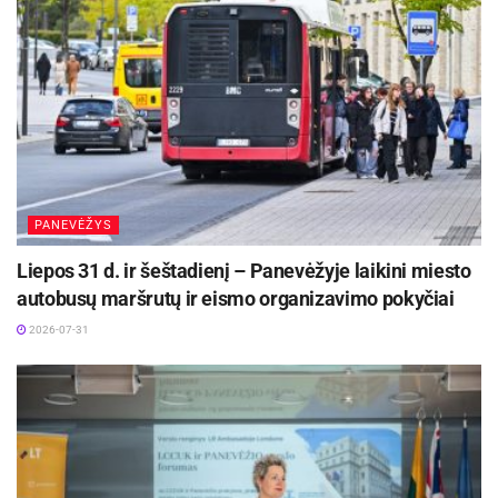
PANEVĖŽYS
Liepos 31 d. ir šeštadienį – Panevėžyje laikini miesto
autobusų maršrutų ir eismo organizavimo pokyčiai
2026-07-31