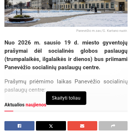
Panevėžio m.sav./G. Kartano nuotr.
Nuo 2026 m. sausio 19 d. miesto gyventojų
prašymai dėl socialinės globos paslaugų
(trumpalaikės, ilgalaikės ir dienos) bus priimami
Panevėžio socialinių paslaugų centre.
Prašymų priėmimo laikas Panevėžio socialinių
paslaugų centre:
Skaityti toliau
Aktualios
naujienos
Vyksta papildomas priėmimas į Panevėžio
kolegiją – dar galima pretenduoti į valstybės
finansuojamas studijų vietas