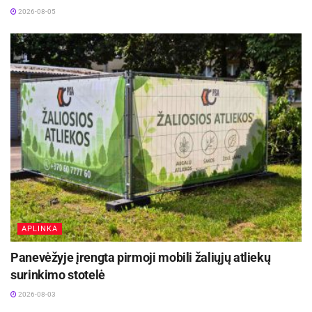
2026-08-05
Šis sprendimas priimtas siekiant pagerinti
paslaugų prieinamumą, užtikrinti jų
kompleksiškumą ir patogesnį gyventojų
aptarnavimą. Panevėžio socialinių paslaugų
centre nėra pietų pertraukos, todėl gyventojai gali
kreiptis visos darbo dienos metu.
Telefonas pasiteirauti: +370 670 30 326,
+370 45 583 741.
Adresas: A. Mackevičiaus 55 A, Panevėžys.
APLINKA
Panevėžio miesto savivaldybė ragina gyventojus
Panevėžyje įrengta pirmoji mobili žaliųjų atliekų
atkreipti dėmesį į pasikeitusią tvarką ir naudotis
surinkimo stotelė
patogesniu prašymų priėmimu Panevėžio
2026-08-03
socialinių paslaugų centre.