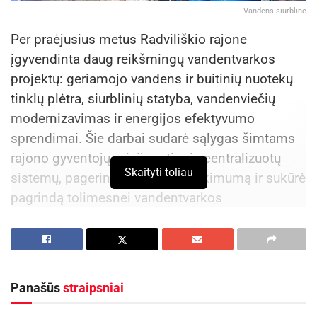
Vandens siurblinė
Per praėjusius metus Radviliškio rajone
įgyvendinta daug reikšmingų vandentvarkos
projektų: geriamojo vandens ir buitinių nuotekų
tinklų plėtra, siurblinių statyba, vandenviečių
modernizavimas ir energijos efektyvumo
sprendimai. Šie darbai sudarė sąlygas šimtams
rajono gyventojų prisijungti prie centralizuotų
Skaityti toliau
sistemų, pagerino paslaugų patikimumą ir sukūrė
pagrindą tolimesnei vandentvarkos
infrastruktūros plėtrai šiais metais.
„Svarbiausia, kad vandentvarkos sprendimai
tiesiogiai gerina žmonių kasdienybę – namuose
Panašūs
straipsniai
atsiranda daugiau patogumų, o aplinka tampa
švaresnė. Stengiamės užtikrinti, kad kokybiškos