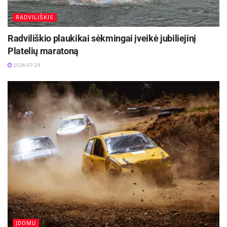
RADVILIŠKIS
Radviliškio plaukikai sėkmingai įveikė jubiliejinį
Platelių maratoną
2026-07-29
ĮDOMU