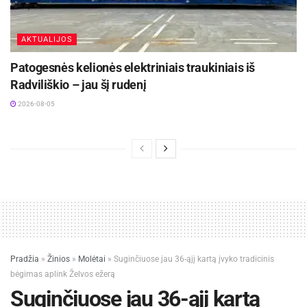
AKTUALIJOS
Patogesnės kelionės elektriniais traukiniais iš
Radviliškio – jau šį rudenį
2026-08-05
Pradžia
»
Žinios
»
Molėtai
»
Suginčiuose jau 36-ąjį kartą įvyko tradicinis
bėgimas aplink Želvos ežerą
Suginčiuose jau 36-ąjį kartą