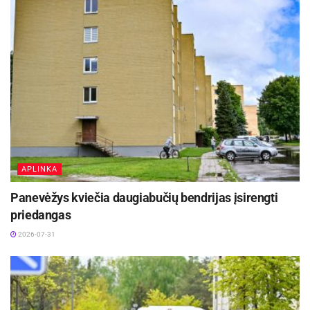
APLINKA
Panevėžys kviečia daugiabučių bendrijas įsirengti
priedangas
2026-07-31