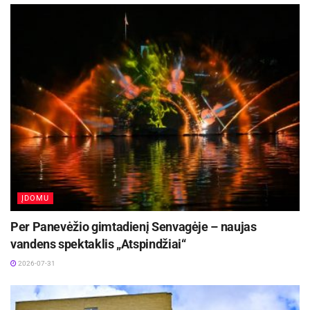
Šaltinis:
Panevėžio miesto savivaldybė
Žymos:
Panevėžio miesto savivaldybė
ĮDOMU
Per Panevėžio gimtadienį Senvagėje – naujas
vandens spektaklis „Atspindžiai“
2026-07-31