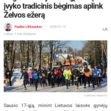
įvyko tradicinis bėgimas aplink
Želvos ežerą
Paulius Liškauskas
2026-01-19
A
A
Laikas: 1 min skaitymo
Tradicinis bėgimas
Sausio 17-ąją, minint Lietuvos laisvės gynėjų