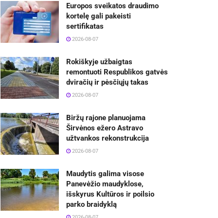
Europos sveikatos draudimo
kortelę gali pakeisti
sertifikatas
2026-08-07
Rokiškyje užbaigtas
remontuoti Respublikos gatvės
dviračių ir pėsčiųjų takas
2026-08-07
Biržų rajone planuojama
Širvėnos ežero Astravo
užtvankos rekonstrukcija
2026-08-07
Maudytis galima visose
Panevėžio maudyklose,
išskyrus Kultūros ir poilsio
parko braidyklą
2026-08-07