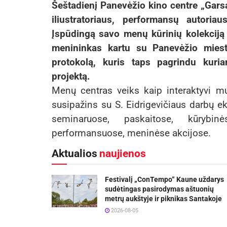
Šeštadienį Panevėžio kino centre „Garsas
iliustratoriaus, performansų autoria
Įspūdingą savo menų kūrinių kolekciją
menininkas kartu su Panevėžio mies
protokolą, kuris taps pagrindu kuri
projektą.
Menų centras veiks kaip interaktyvi mu
susipažins su S. Eidrigevičiaus darbų e
seminaruose, paskaitose, kūrybin
performansuose, meninėse akcijose.
Aktualios
naujienos
Festivalį „ConTempo“ Kaune uždarys
sudėtingas pasirodymas aštuonių
metrų aukštyje ir piknikas Santakoje
2026-08-05