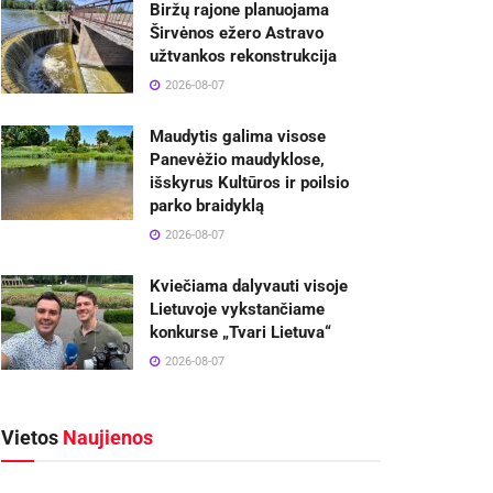
Biržų rajone planuojama
Širvėnos ežero Astravo
užtvankos rekonstrukcija
2026-08-07
Maudytis galima visose
Panevėžio maudyklose,
išskyrus Kultūros ir poilsio
parko braidyklą
2026-08-07
Kviečiama dalyvauti visoje
Lietuvoje vykstančiame
konkurse „Tvari Lietuva“
2026-08-07
Vietos
Naujienos