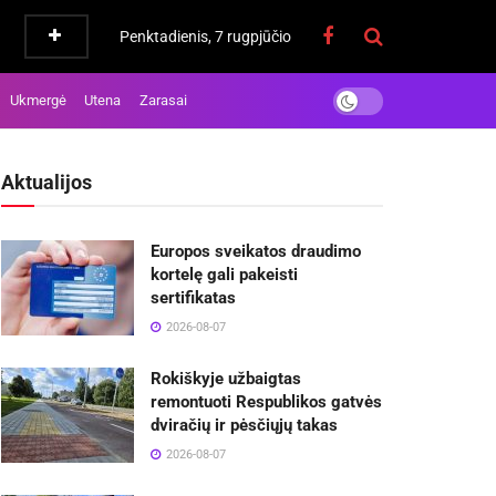
Penktadienis, 7 rugpjūčio
Ukmergė
Utena
Zarasai
Aktualijos
Europos sveikatos draudimo
kortelę gali pakeisti
sertifikatas
2026-08-07
Rokiškyje užbaigtas
remontuoti Respublikos gatvės
dviračių ir pėsčiųjų takas
2026-08-07