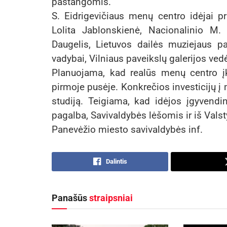
pastangomis.
S. Eidrigevičiaus menų centro idėjai pr
Lolita Jablonskienė, Nacionalinio M. 
Daugelis, Lietuvos dailės muziejaus pa
vadybai, Vilniaus paveikslų galerijos ved
Planuojama, kad realūs menų centro įk
pirmoje pusėje. Konkrečios investicijų į
studiją. Teigiama, kad idėjos įgyvend
pagalba, Savivaldybės lėšomis ir iš Vals
Panevėžio miesto savivaldybės inf.
Dalintis
Panašūs
straipsniai