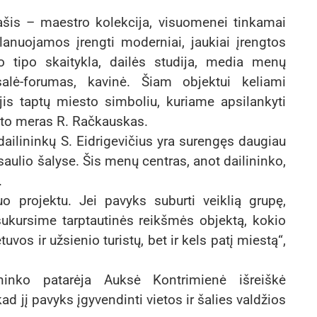
 ašis – maestro kolekcija, visuomenei tinkamai
lanuojamos įrengti moderniai, jaukiai įrengtos
ro tipo skaitykla, dailės studija, media menų
 salė-forumas, kavinė. Šiam objektui keliami
jis taptų miesto simboliu, kuriame apsilankyti
esto meras R. Račkauskas.
dailininkų S. Eidrigevičius yra surengęs daugiau
saulio šalyse. Šis menų centras, anot dailininko,
.
 projektu. Jei pavyks suburti veiklią grupę,
 sukursime tarptautinės reikšmės objektą, kokio
tuvos ir užsienio turistų, bet ir kels patį miestą“,
ninko patarėja Auksė Kontrimienė išreiškė
ad jį pavyks įgyvendinti vietos ir šalies valdžios