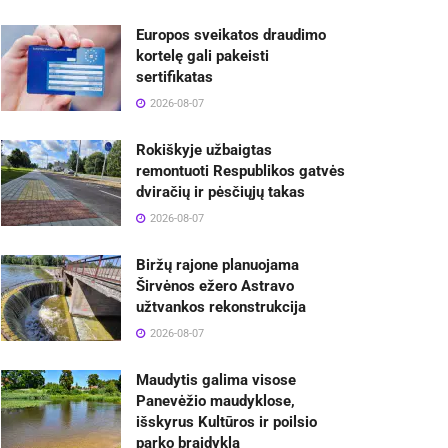
Europos sveikatos draudimo
kortelę gali pakeisti
sertifikatas
2026-08-07
Rokiškyje užbaigtas
remontuoti Respublikos gatvės
dviračių ir pėsčiųjų takas
2026-08-07
Biržų rajone planuojama
Širvėnos ežero Astravo
užtvankos rekonstrukcija
2026-08-07
Maudytis galima visose
Panevėžio maudyklose,
išskyrus Kultūros ir poilsio
parko braidyklą