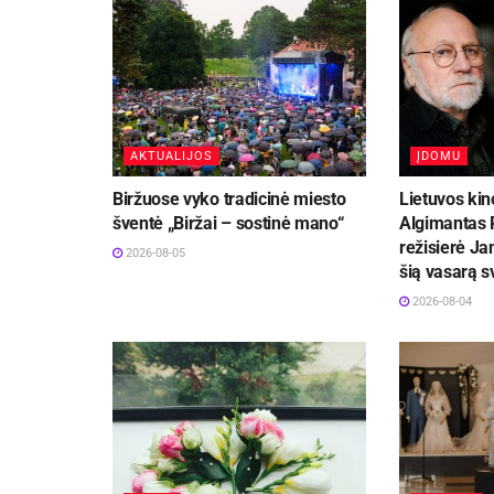
AKTUALIJOS
ĮDOMU
Biržuose vyko tradicinė miesto
Lietuvos kin
šventė „Biržai – sostinė mano“
Algimantas P
režisierė Ja
2026-08-05
šią vasarą 
2026-08-04