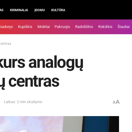
AS
KRIMINALAI
ĮDOMU
KULTŪRA
šiadorys
Kupiškis
Molėtai
Pakruojis
Radviliškis
Rokiškis
Šiauliai
centras
kurs analogų
ų centras
A
Laikas: 2 min skaitymo
A