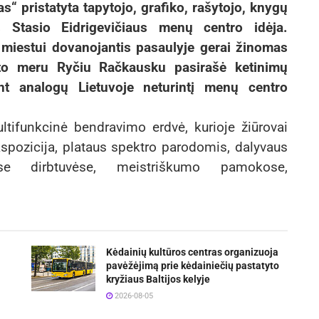
“ pristatyta tapytojo, grafiko, rašytojo, knygų
us Stasio Eidrigevičiaus menų centro idėja.
 miestui dovanojantis pasaulyje gerai žinomas
to meru Ryčiu Račkausku pasirašė ketinimų
ant analogų Lietuvoje neturintį menų centro
ltifunkcinė bendravimo erdvė, kurioje žiūrovai
kspozicija, plataus spektro parodomis, dalyvaus
ėse dirbtuvėse, meistriškumo pamokose,
Kėdainių kultūros centras organizuoja
pavėžėjimą prie kėdainiečių pastatyto
kryžiaus Baltijos kelyje
2026-08-05