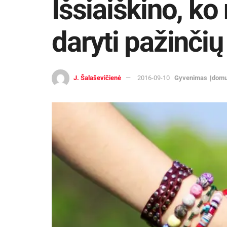
Išsiaiškino, k
daryti pažinčių
J. Šalaševičienė
2016-09-10
Gyvenimas
Įdom