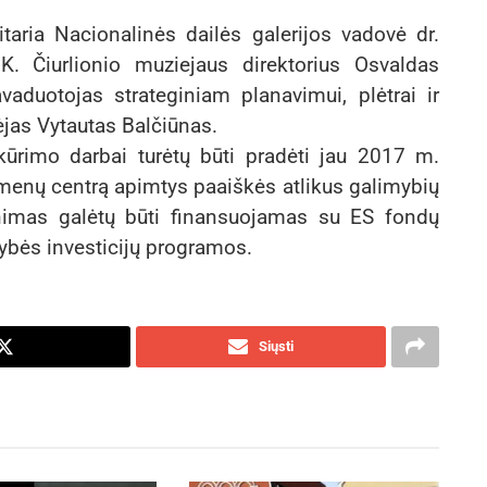
itaria Nacionalinės dailės galerijos vadovė dr.
K. Čiurlionio muziejaus direktorius Osvaldas
vaduotojas strateginiam planavimui, plėtrai ir
ėjas Vytautas Balčiūnas.
ūrimo darbai turėtų būti pradėti jau 2017 m.
 menų centrą apimtys paaiškės atlikus galimybių
inimas galėtų būti finansuojamas su ES fondų
tybės investicijų programos.
Siųsti