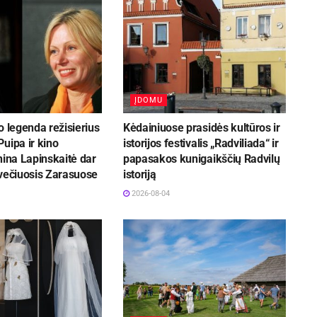
ĮDOMU
o legenda režisierius
Kėdainiuose prasidės kultūros ir
uipa ir kino
istorijos festivalis „Radviliada“ ir
nina Lapinskaitė dar
papasakos kunigaikščių Radvilų
svečiuosis Zarasuose
istoriją
2026-08-04