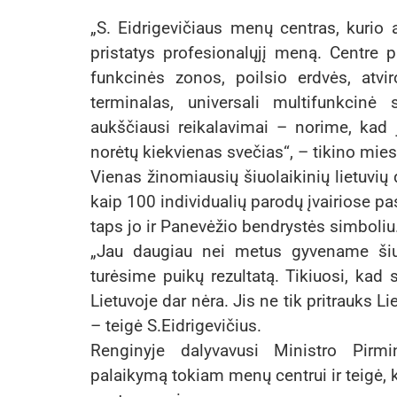
„S. Eidrigevičiaus menų centras, kurio
pristatys profesionalųjį meną. Centre p
funkcinės zonos, poilsio erdvės, atvi
terminalas, universali multifunkcinė
aukščiausi reikalavimai – norime, kad 
norėtų kiekvienas svečias“, – tikino mi
Vienas žinomiausių šiuolaikinių lietuvių 
kaip 100 individualių parodų įvairiose pa
taps jo ir Panevėžio bendrystės simboliu
„Jau daugiau nei metus gyvename šiuo
turėsime puikų rezultatą. Tikiuosi, kad
Lietuvoje dar nėra. Jis ne tik pritrauks Lie
– teigė S.Eidrigevičius.
Renginyje dalyvavusi Ministro Pirmi
palaikymą tokiam menų centrui ir teigė, k