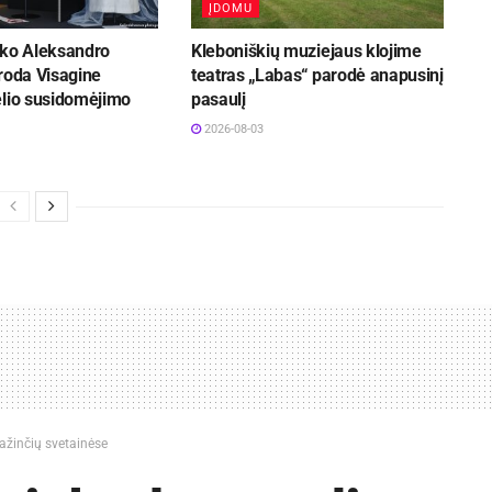
ĮDOMU
iko Aleksandro
Kleboniškių muziejaus klojime
roda Visagine
teatras „Labas“ parodė anapusinį
elio susidomėjimo
pasaulį
2026-08-03
pažinčių svetainėse