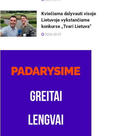
Kviečiama dalyvauti visoje
Lietuvoje vykstančiame
konkurse „Tvari Lietuva“
2026-08-07