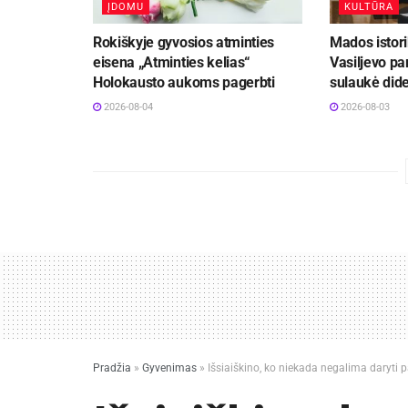
ĮDOMU
KULTŪRA
Rokiškyje gyvosios atminties
Mados istor
eisena „Atminties kelias“
Vasiljevo pa
Holokausto aukoms pagerbti
sulaukė did
2026-08-04
2026-08-03
Pradžia
»
Gyvenimas
»
Išsiaiškino, ko niekada negalima daryti 