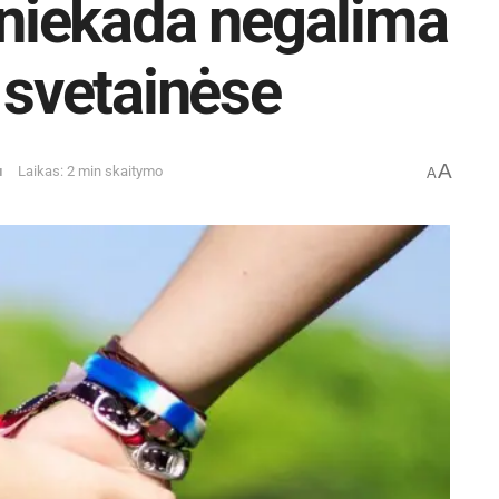
o niekada negalima
 svetainėse
A
u
Laikas: 2 min skaitymo
A