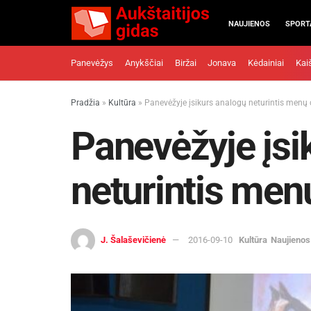
NAUJIENOS
SPORT
Panevėžys
Anykščiai
Biržai
Jonava
Kėdainiai
Kai
Pradžia
»
Kultūra
»
Panevėžyje įsikurs analogų neturintis menų 
Panevėžyje įsi
neturintis men
J. Šalaševičienė
2016-09-10
Kultūra
Naujienos