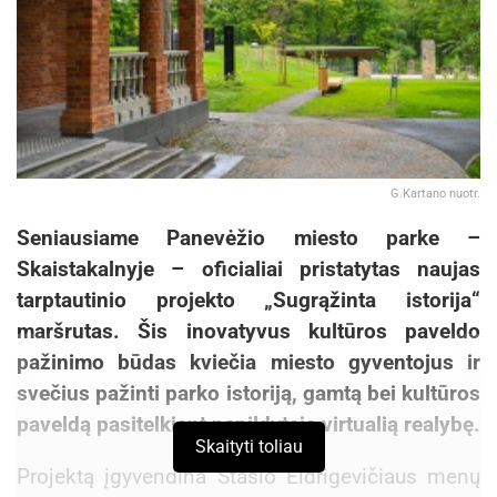
G.Kartano nuotr.
Seniausiame Panevėžio miesto parke –
Skaistakalnyje – oficialiai pristatytas naujas
tarptautinio projekto „Sugrąžinta istorija“
maršrutas. Šis inovatyvus kultūros paveldo
pažinimo būdas kviečia miesto gyventojus ir
svečius pažinti parko istoriją, gamtą bei kultūros
paveldą pasitelkiant papildytąją virtualią realybę.
Skaityti toliau
Projektą įgyvendina Stasio Eidrigevičiaus menų