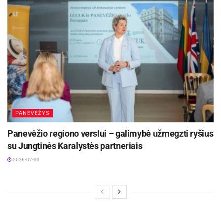
PANEVĖŽYS
Panevėžio regiono verslui – galimybė užmegzti ryšius
su Jungtinės Karalystės partneriais
2026-07-30