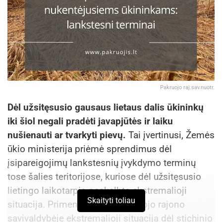
Pakruojo raj.sav.nuotr.
Dėl užsitęsusio gausaus lietaus dalis ūkininkų
iki šiol negali pradėti javapjūtės ir laiku
nušienauti ar tvarkyti pievų.
Tai įvertinusi, Žemės
ūkio ministerija priėmė sprendimus dėl
įsipareigojimų lankstesnių įvykdymo terminų
tose šalies teritorijose, kuriose dėl užsitęsusio
lietingo laikotarpio paskelbta ekstremalioji
Skaityti toliau
situacija. Primename, kad Pakruojo rajono
savivaldybėje ekstremalioji situacija dėl stichinio