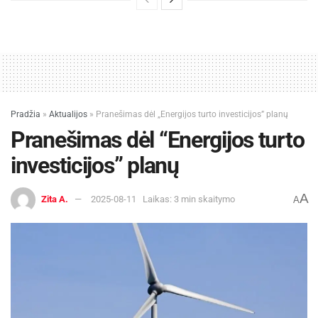
Pradžia
»
Aktualijos
»
Pranešimas dėl „Energijos turto investicijos” planų
Pranešimas dėl “Energijos turto
investicijos” planų
A
Zita A.
2025-08-11
Laikas: 3 min skaitymo
A