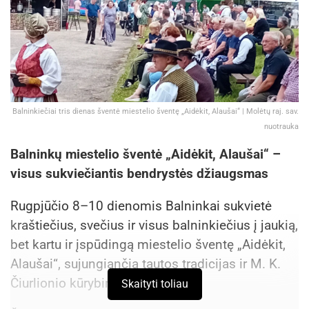
Balninkiečiai tris dienas šventė miestelio šventę „Aidėkit, Alaušai“ | Molėtų raj. sav.
nuotrauka
Balninkų miestelio šventė „Aidėkit, Alaušai“ –
visus sukviečiantis bendrystės džiaugsmas
Rugpjūčio 8–10 dienomis Balninkai sukvietė
kraštiečius, svečius ir visus balninkiečius į jaukią,
bet kartu ir įspūdingą miestelio šventę „Aidėkit,
Alaušai“, sujungiančią tautos tradicijas ir M. K.
Čiurlionio kūrybinę dvasią.
Skaityti toliau