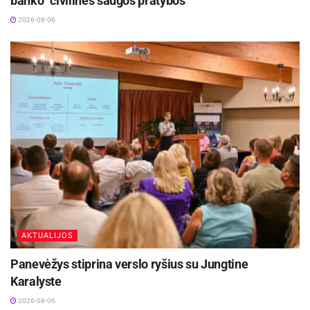
banko“ civilinės saugos pratybos
2026-08-06
Ūkininkai, susiduriantys su ekstremaliomis
situacijomis, aktualią informaciją gali rasti
čia:
https://nma.lrv.lt/lt/naujienos/aktuali-
informacija-del-pasitaikanciu-ekstremaliu-
reiskiniu-ir-isipareigojimu-vykdymo/
Pakruojo rajono savivaldybės ir LR Žemės ūkio
ministerijos informacija
Šaltinis:
Pakruojo rajono savivaldybė
AKTUALIJOS
Panevėžys stiprina verslo ryšius su Jungtine
Karalyste
2026-08-06