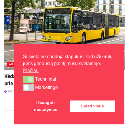
rašytinį prieštaravimą dėl „Energijos turto
investicijos”, UAB planuojamos vėjo elektrinės
statybos turite teisę kreipdamiesi į ” Energijos
turto investicijos”,
UAB, juridinio asmens kodas
302741780, šiais kontaktiniais duomenimis: tel.
Nr.: +37064999949,
el.p.
korespondencija@inikti.com
,
Konstitucijos
Ši svetainė naudoja slapukus, kad užtikrintų
pr. 9-125, Vilnius, LT-09308.
jums geriausią patirtį mūsų svetainėje.
AKTUALIJOS
Plačiau
Šaltinis:
Kaišiadorių rajono savivaldybė
Kėdainių kultūros centras organizuoja pavėžėjimą
Techniniai
Techniniai
prie kėdainiečių pastatyto kryžiaus Baltijos kelyje
Marketingo
Marketingo
2026-08-05
Išsaugoti
Leisti visus
nustatymus