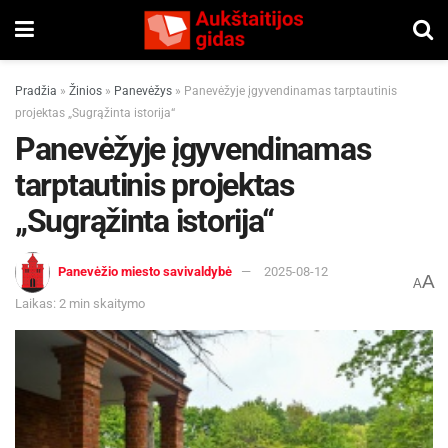
Pradžia
»
Žinios
»
Panevėžys
»
Panevėžyje įgyvendinamas tarptautinis
projektas „Sugrąžinta istorija“
Panevėžyje įgyvendinamas
tarptautinis projektas
„Sugrąžinta istorija“
Panevėžio miesto savivaldybė
2025-08-12
A
A
Laikas: 2 min skaitymo