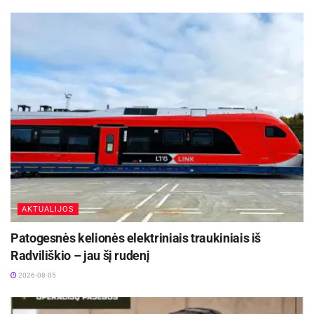
AKTUALIJOS
Patogesnės kelionės elektriniais traukiniais iš
Radviliškio – jau šį rudenį
2026-08-05