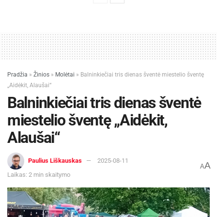
Pradžia
»
Žinios
»
Molėtai
»
Balninkiečiai tris dienas šventė miestelio šventę
„Aidėkit, Alaušai“
Balninkiečiai tris dienas šventė
miestelio šventę „Aidėkit,
Alaušai“
Paulius Liškauskas
2025-08-11
A
A
Laikas: 2 min skaitymo