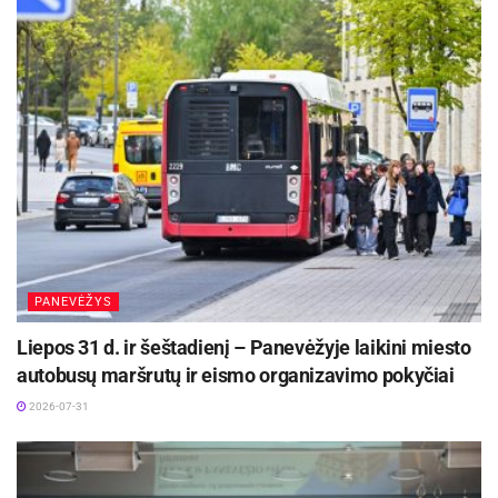
bei pažvelgti į Skaistakalnio parką nauju
žvilgsniu.
Komunikacijos skyrius
Šaltinis:
Panevėžio miesto savivaldybė
Žymos:
Panevėžio miesto savivaldybė
PANEVĖŽYS
Liepos 31 d. ir šeštadienį – Panevėžyje laikini miesto
autobusų maršrutų ir eismo organizavimo pokyčiai
2026-07-31