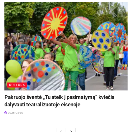
KULTŪRA
Pakruojo šventė „Tu ateik į pasimatymą“ kviečia
dalyvauti teatralizuotoje eisenoje
2026-08-03