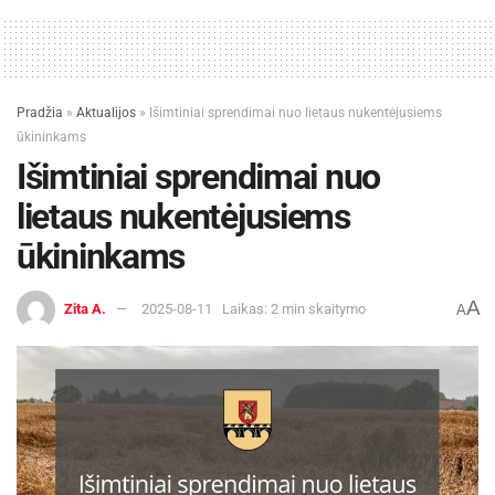
Pradžia
»
Aktualijos
»
Išimtiniai sprendimai nuo lietaus nukentėjusiems
ūkininkams
Išimtiniai sprendimai nuo
lietaus nukentėjusiems
ūkininkams
A
Zita A.
2025-08-11
Laikas: 2 min skaitymo
A