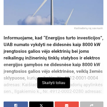
Kaišiadorių raj.sav.nuotr.
Informuojame, kad “Energijos turto investicijos”,
UAB numato vykdyti ne didesnės kaip 8000 kW
įrengtosios galios vėjo elektrinių bei joms
reikalingų inžinerinių tinklų statybos ir elektros
energijos gamybos ne didesnėse kaip 8000 kW
įrengtosios galios vėjo elektrinėse, veiklą žemės
sklypuose,
kurių unikalūs Nr. 4912-0001-0004
Skaityti toliau
adresas: Kaišiadorių r. sav., Kaišiadorių apylinkės
sen., Ilgakiemio k.
,
Nr. 4912-0002-0280 adresas:
Kaišiadorių r. sav., Kaišiadorių apylinkės sen.,
Kalniškių k. Dėl nurodytos “Energijos turto