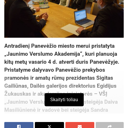
Antradienį Panevėžio miesto merui pristatyta
„Jaunimo Verslumo Akademija“, kuri planuoja
kitų metų vasario 4 d. atverti duris Panevėžyje.
Pristatyme dalyvavo Panevėžio prekybos
pramonės ir amatų rūmų prezidentas Sigitas
Gailiūnas, Dailės galerijos direktorius Egidijus
Žukauskas ir akademijos iniciatorės – VŠĮ
Skaityti toliau
„Jaunimo Verslumo Akademija“ steigėja Daiva
Masiliūnienė ir vadovė bei steigėja Sandra
Raišelienė.