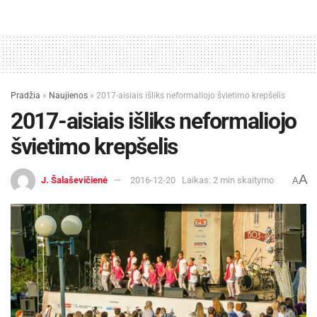
Pradžia
»
Naujienos
»
2017-aisiais išliks neformaliojo švietimo krepšelis
2017-aisiais išliks neformaliojo
švietimo krepšelis
A
J. Šalaševičienė
2016-12-20
Laikas: 2 min skaitymo
A