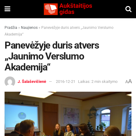
Pradžia
»
Naujienos
»
Panevėžyje duris atvers „Jaunimo Verslumo
Akademija“
Panevėžyje duris atvers
„Jaunimo Verslumo
Akademija“
A
J. Šalaševičienė
2016-12-21
Laikas: 2 min skaitymo
A