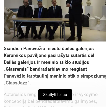
Šiandien Panevėžio miesto dailės galerijos
Keramikos paviljone pasirašyta sutartis dėl
Dailės galerijos ir meninio stiklo studijos
„Glasremis“ bendradarbiavimo rengiant
Panevėžio tarptautinį meninio stiklo simpoziumą
„GlassJazz“.
Aptarusios renginio organizavimo ir vykdymo
Skaityti toliau
koncepciją bei bendradarbiavimo galimybes,
Dailės galerija ir UAB „Glasremis“ nusprendė