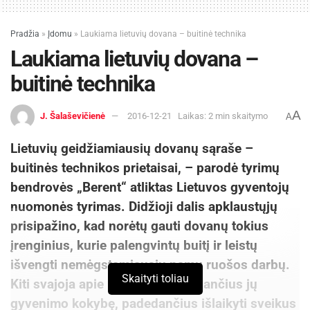
Pradžia
»
Įdomu
»
Laukiama lietuvių dovana – buitinė technika
Laukiama lietuvių dovana –
buitinė technika
A
J. Šalaševičienė
2016-12-21
Laikas: 2 min skaitymo
A
Lietuvių geidžiamiausių dovanų sąraše –
buitinės technikos prietaisai, – parodė tyrimų
bendrovės „Berent“ atliktas Lietuvos gyventojų
nuomonės tyrimas. Didžioji dalis apklaustųjų
prisipažino, kad norėtų gauti dovanų tokius
įrenginius, kurie palengvintų buitį ir leistų
išvengti nemėgstamiausių namų ruošos darbų.
Skaityti toliau
Kiti svajoja apie prietaisus, gerinančius jų
gyvenimo kokybę, padedančius išlaikyti sveikus