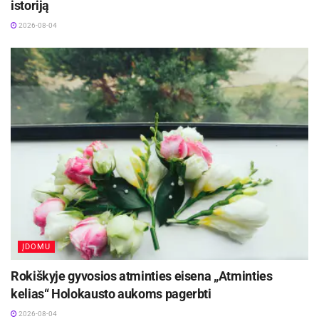
istoriją
2026-08-04
ĮDOMU
Rokiškyje gyvosios atminties eisena „Atminties
kelias“ Holokausto aukoms pagerbti
2026-08-04