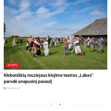
ĮDOMU
Kleboniškių muziejaus klojime teatras „Labas“
parodė anapusinį pasaulį
2026-08-03