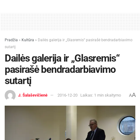
Pradžia
»
Kultūra
»
Dailės galerija ir „Glasremis“ pasirašė bendradarbiavimo
sutartį
Dailės galerija ir „Glasremis“
pasirašė bendradarbiavimo
sutartį
A
J. Šalaševičienė
2016-12-20
Laikas: 1 min skaitymo
A