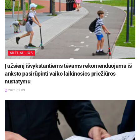
reikalavimams paraiškos formą
(4 priedas)
Švietimo ir jaunimo reikalų skyriaus vyr.
specialistei Simonai Vizbarienei (31 kab., tel.
504 483). Išsamesnė informacija –
www.panevezys.lt – Neformalus vaikų švietimas.
AKTUALIJOS
Į užsienį išvykstantiems tėvams rekomenduojama iš
anksto pasirūpinti vaiko laikinosios priežiūros
nustatymu
2026-07-03