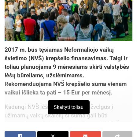
2017 m. bus tęsiamas Neformaliojo vaikų
švietimo (NVŠ) krepšelio finansavimas. Taigi ir
toliau planuojama 9 mėnesiams skirti valstybės
lėšų būreliams, užsiėmimams.
Rekomenduojama NVŠ krepšelio suma vienam
vaikui išlieka ta pati – 15 Eur per mėnesį.
Kadangi NVŠ lėšų yra ribotai, atsižvelgus į
Skaityti toliau
užimamų vaikų skaičių ši suma gali būti
koreguojama. Galutinis sprendimas dėl NVŠ
tikslinių lėšų finansavimo šaltinio, dydžio,