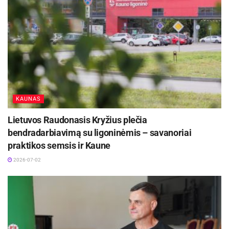
KAUNAS
Lietuvos Raudonasis Kryžius plečia
bendradarbiavimą su ligoninėmis – savanoriai
praktikos semsis ir Kaune
2026-07-02