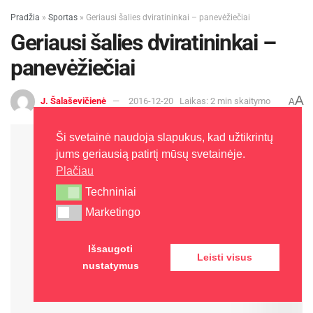
Pradžia
»
Sportas
»
Geriausi šalies dviratininkai – panevėžiečiai
Geriausi šalies dviratininkai –
panevėžiečiai
A
J. Šalaševičienė
2016-12-20
Laikas: 2 min skaitymo
A
Ši svetainė naudoja slapukus, kad užtikrintų
jums geriausią patirtį mūsų svetainėje.
Plačiau
Techniniai
Techniniai
Marketingo
Marketingo
Išsaugoti
Leisti visus
nustatymus