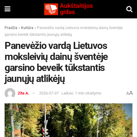
Pradžia
»
Kultūra
»
Panevėžio vardą Lietuvos moksleivių dainų šventėje
garsino beveik tūkstantis jaunųjų atlikėjų
Panevėžio vardą Lietuvos
moksleivių dainų šventėje
garsino beveik tūkstantis
jaunųjų atlikėjų
A
Zita A.
2026-07-07
Laikas: 1 min skaitymo
A