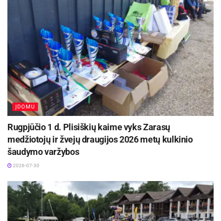
ĮDOMU
Rugpjūčio 1 d. Plisiškių kaime vyks Zarasų
medžiotojų ir žvejų draugijos 2026 metų kulkinio
šaudymo varžybos
2026-07-30