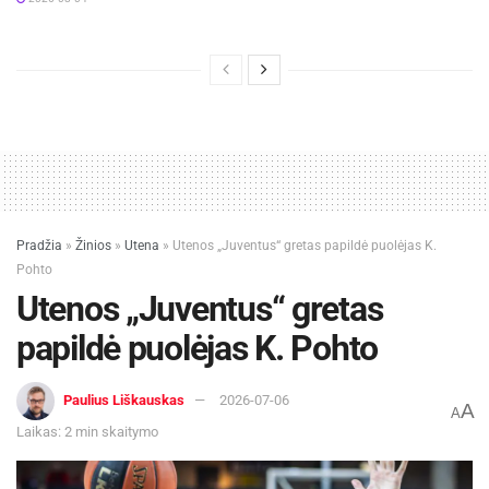
Pradžia
»
Žinios
»
Utena
»
Utenos „Juventus“ gretas papildė puolėjas K.
Pohto
Utenos „Juventus“ gretas
papildė puolėjas K. Pohto
Paulius Liškauskas
2026-07-06
A
A
Laikas: 2 min skaitymo