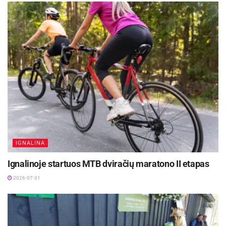
Žymos:
Krepšinis
LKL
Utenos „Juventus“
IGNALINA
Ignalinoje startuos MTB dviračių maratono II etapas
2026-07-31