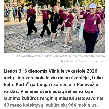
Panevėžio moksleiviai,Viduryje Panevėžio miesto savivaldybės merė Loreta
Masiliūnienė/Panevėžio m.sav.nuotr.
Liepos 3–6 dienomis Vilniuje vykusioje 2026
metų Lietuvos moksleivių dainų šventėje „Laiku.
Ratu. Kartu“ garbingai skambėjo ir Panevėžio
vardas. Viename svarbiausių šalies vaikų ir
jaunimo kultūros renginių miestui atstovavo net
40 meno kolektyvų, subūrusių 964 mokinius.