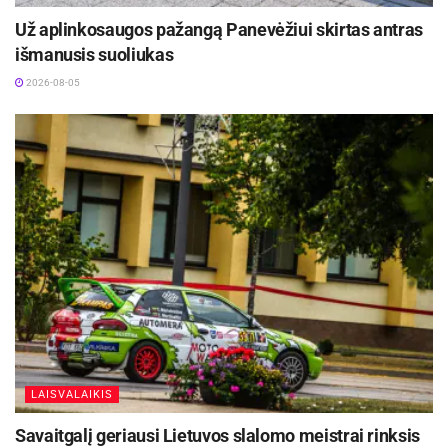
Už aplinkosaugos pažangą Panevėžiui skirtas antras
išmanusis suoliukas
2026-08-05
LAISVALAIKIS
Savaitgalį geriausi Lietuvos slalomo meistrai rinksis