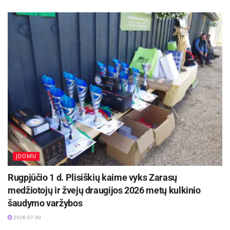
ĮDOMU
Rugpjūčio 1 d. Plisiškių kaime vyks Zarasų
medžiotojų ir žvejų draugijos 2026 metų kulkinio
šaudymo varžybos
2026-07-30