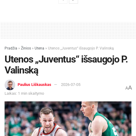
Pradžia
»
Žinios
»
Utena
»
Utenos „Juventus“ išsaugojo P. Valinską
Utenos „Juventus“ išsaugojo P.
Valinską
Paulius Liškauskas
2026-07-05
A
A
Laikas: 1 min skaitymo