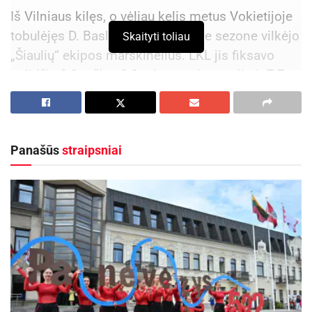
Iš Vilniaus kilęs, o vėliau kelis metus Vokietijoje
tobulėjęs D. Baslykas praėjusiame sezone vilkėjo
Skaityti toliau
„Šiaulių“ ekipos marškinėlius. LKL jis fiksavo
solidžią 8,3 taško, 3,8 atkovoto kamuolio ir 7,7
naudingumo balo statistiką.
Aktualios
naujienos
Panašūs
straipsniai
Maudytis galima visose Panevėžio maudyklose,
išskyrus Kultūros ir poilsio parko braidyklą
2026-08-07
Kauno rajone, Čekiškėje vyks 2028 metų Europos
ir pasaulio greičio automodelių čempionatas
2026-08-07
198 cm ūgio krepšininkas iš viso Šiauliuose su