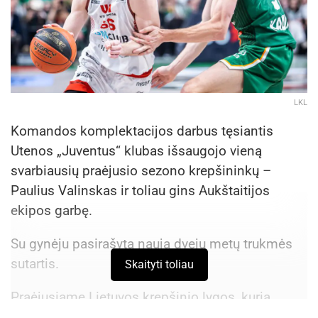
LKL
Komandos komplektacijos darbus tęsiantis
Utenos „Juventus“ klubas išsaugojo vieną
svarbiausių praėjusio sezono krepšininkų –
Paulius Valinskas ir toliau gins Aukštaitijos
ekipos garbę.
Su gynėju pasirašyta nauja dvejų metų trukmės
sutartis.
Skaityti toliau
Praėjusiame Lietuvos krepšinio lygos, kurią
remia „Betsson“, sezone P.Valinskas vidutiniškai