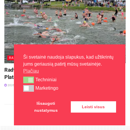
Ši svetainė naudoja slapukus, kad užtikrintų
RADVILIŠKIS
jums geriausią patirtį mūsų svetainėje.
Radviliškio plaukikai sėkmingai įveikė jubiliejinį
Plačiau
Platelių maratoną
Techniniai
Techniniai
2026-07-29
Marketingo
Marketingo
Išsaugoti
Leisti visus
nustatymus