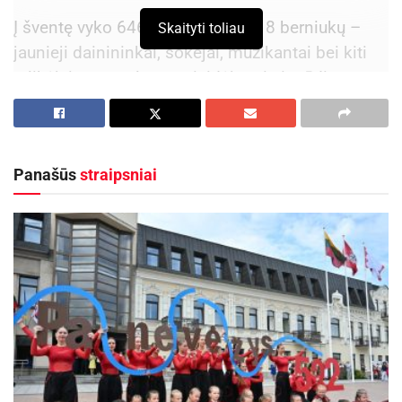
Į šventę vyko 646 mergaitės ir 318 berniukų –
Skaityti toliau
jaunieji dainininkai, šokėjai, muzikantai bei kiti
atlikėjai, savo talentu prisidėję prie įspūdingos
Lietuvos moksleivių dainų šventės programos.
Panevėžio delegacija buvo viena gausiausių tarp
visų šalies savivaldybių.
Panašūs
straipsniai
Keturias dienas vykusiuose šventės renginiuose
Panevėžiui atstovavo chorai, pučiamųjų, liaudies
ir tautinių instrumentų orkestrai bei ansambliai,
akordeonininkai, tautinių ir šiuolaikinių šokių
kolektyvai iš miesto ugdymo įstaigų, kultūros
organizacijų ir neformaliojo vaikų švietimo
įstaigų. Jaunieji panevėžiečiai dalyvavo
koncertuose, šokių ir dainų programose, drauge
su tūkstančiais bendraamžių iš visos Lietuvos.