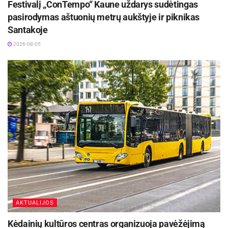
Festivalį „ConTempo“ Kaune uždarys sudėtingas
pasirodymas aštuonių metrų aukštyje ir piknikas
Santakoje
2026-08-05
AKTUALIJOS
Kėdainių kultūros centras organizuoja pavėžėjimą