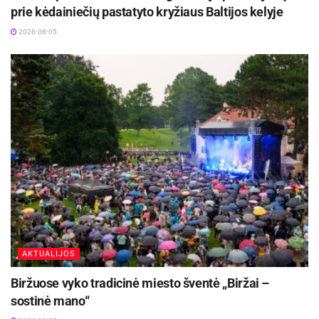
prie kėdainiečių pastatyto kryžiaus Baltijos kelyje
2026-08-05
AKTUALIJOS
Biržuose vyko tradicinė miesto šventė „Biržai –
sostinė mano“