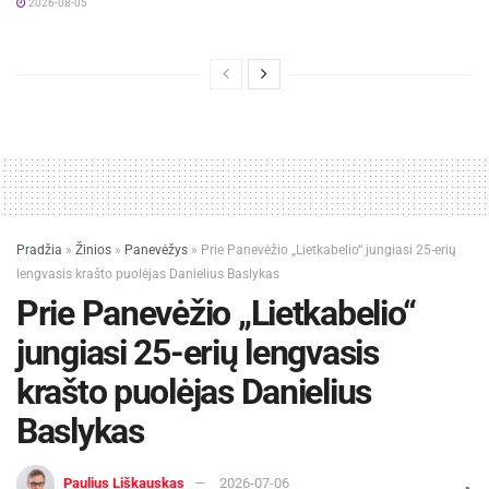
2026-08-05
Pradžia
»
Žinios
»
Panevėžys
»
Prie Panevėžio „Lietkabelio“ jungiasi 25-erių
lengvasis krašto puolėjas Danielius Baslykas
Prie Panevėžio „Lietkabelio“
jungiasi 25-erių lengvasis
krašto puolėjas Danielius
Baslykas
Paulius Liškauskas
2026-07-06