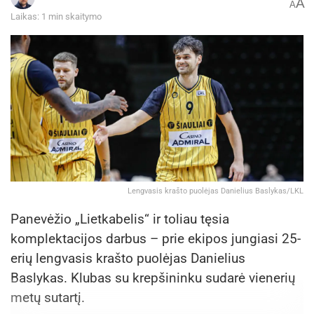
A
A
Laikas: 1 min skaitymo
Lengvasis krašto puolėjas Danielius Baslykas/LKL
Panevėžio „Lietkabelis“ ir toliau tęsia
komplektacijos darbus – prie ekipos jungiasi 25-
erių lengvasis krašto puolėjas Danielius
Baslykas. Klubas su krepšininku sudarė vienerių
metų sutartį.