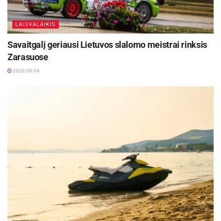
5,7 kamuolio, atliko po 1,3 rezultatyvaus
perdavimo bei fiksavo 12,9 naudingumo balo
LAISVALAIKIS
vidurkį.
Savaitgalį geriausi Lietuvos slalomo meistrai rinksis
„Jaunas, tobulėti norintis krepšininkas, kurį
Zarasuose
puikiai pažįsta Laimonas Eglinskas. Būtent
2026-08-04
treneris išreiškė norą šį žaidėją matyti savo
komandoje. Kenny gali rungtyniauti tiek sunkiojo
krašto puolėjo, tiek vidurio puolėjo pozicijose,
pasižymi efektyviu žaidimu baudos aikštelėje,
gali pataikyti iš toli ir gerai kovoja dėl atšokusių
kamuolių. Tikimės, kad jis ir toliau sėkmingai
tobulės bei bus svarbi mūsų komandos dalis“, –
apie „Juventus“ naujoką kalbėjo klubo vadovas
Eimantas Skersis.
Į Lietuvą K.Pohto atvyko po sezono Vengrijoje,