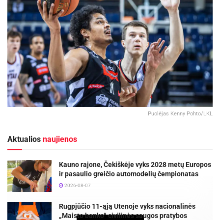
Puolėjas Kenny Pohto/LKL
Aktualios
naujienos
Kauno rajone, Čekiškėje vyks 2028 metų Europos
ir pasaulio greičio automodelių čempionatas
2026-08-07
Rugpjūčio 11-ąją Utenoje vyks nacionalinės
„Maisto banko“ civilinės saugos pratybos