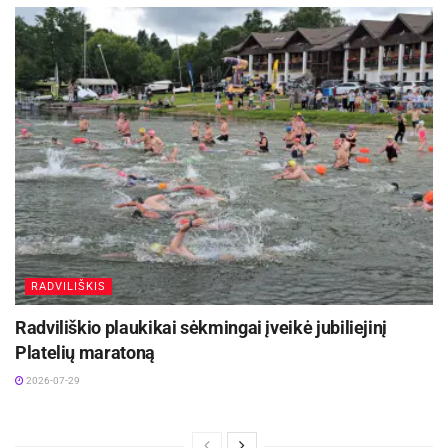
RADVILIŠKIS
Radviliškio plaukikai sėkmingai įveikė jubiliejinį
Platelių maratoną
2026-07-29