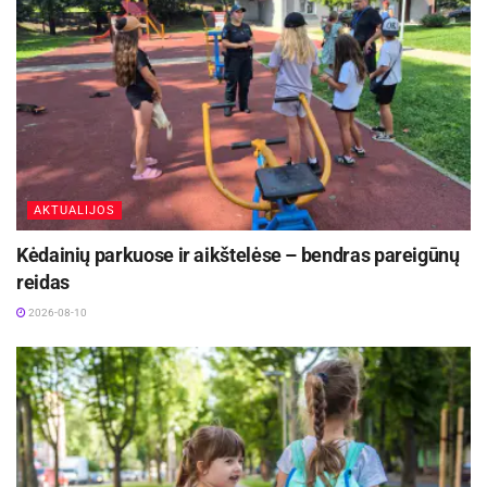
Šaltinis:
Biržų rajono savivaldybė
AKTUALIJOS
Kėdainių parkuose ir aikštelėse – bendras pareigūnų
reidas
2026-08-10