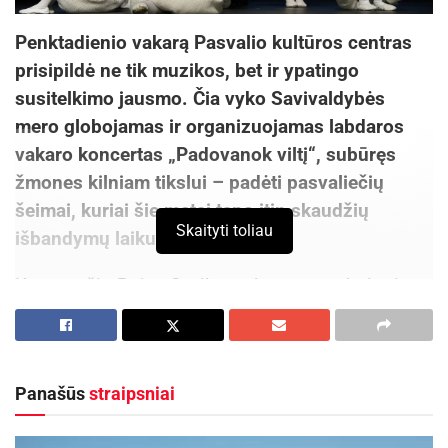
Penktadienio vakarą Pasvalio kultūros centras
prisipildė ne tik muzikos, bet ir ypatingo
susitelkimo jausmo. Čia vyko Savivaldybės
mero globojamas ir organizuojamas labdaros
vakaro koncertas „Padovanok viltį“, subūręs
žmones kilniam tikslui – padėti pasvaliečių
šeimai, kuriai šie metai tapo itin skaudžių
Skaityti toliau
išbandymų laiku.
Keturmečio Rojus Svalbono kova su onkologine
liga, artimo žmogaus netektis, ir senelių namus
sunaikinusi smegduobė – tai realybė, kuria
šeima vis dar gyvena. Šios istorijos fone
Panašūs
straipsniai
labdaros vakaras tapo ne tik paramos rinkimu,
bet ir gyvu liudijimu, kad bendruomenė gali