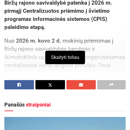
Biržų rajono savivaldybė patenka į 2026 m.
pirmąjį Centralizuotos priėmimo į švietimo
programas informacinės sistemos (CPIS)
paleidimo etapą.
Nuo
2026 m. kovo 2 d.
mokinių priėmimas į
Biržų rajono savivaldybės bendrojo ir
ikimokyklinio ugdymo mokyklas organizuojamas
Skaityti toliau
centralizuotai vieno langelio principu. Tėvai
(globėjai) prašymus priimti vaikus į Savivaldybės
mokyklų klases pildys elektroniniu būdu arba
kreipsis į pasirinktą mokyklą dėl jų užpildymo.
Panašūs
straipsniai
Aktualios
naujienos
Radviliškiečiai žmonių su negalia sporto
šventėje Bauskėje iškovojo 12 medalių