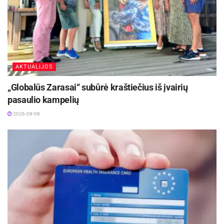
AKTUALIJOS
„Globalūs Zarasai“ subūrė kraštiečius iš įvairių
pasaulio kampelių
2026-08-08