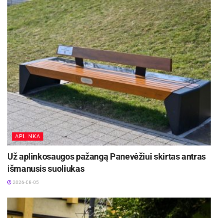
APLINKA
Už aplinkosaugos pažangą Panevėžiui skirtas antras
išmanusis suoliukas
2026-08-05