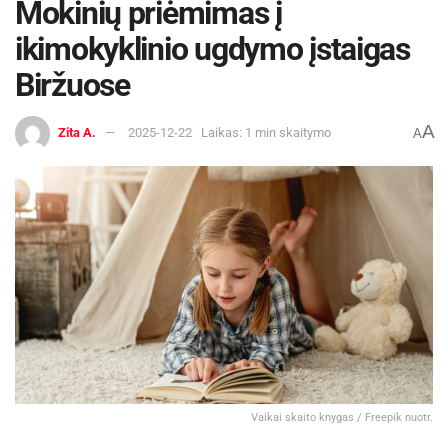
Mokinių priėmimas į
ikimokyklinio ugdymo įstaigas
Biržuose
A
Zita A.
2025-12-22
Laikas: 1 min skaitymo
A
Vaikai skaito knygas / Freepik nuotr.