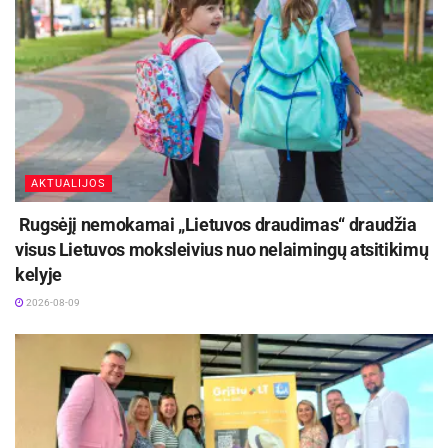
AKTUALIJOS
Rugsėjį nemokamai „Lietuvos draudimas“ draudžia
visus Lietuvos moksleivius nuo nelaimingų atsitikimų
kelyje
2026-08-09