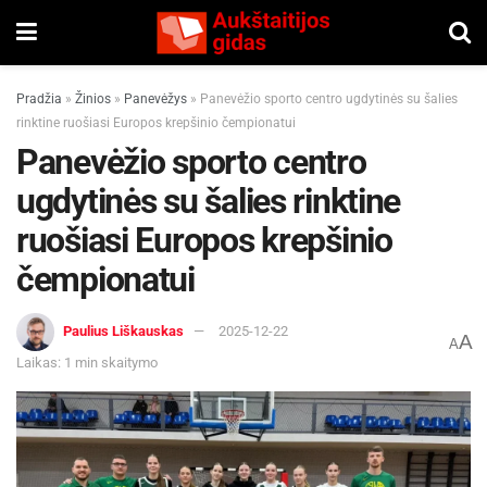
Pradžia
»
Žinios
»
Panevėžys
»
Panevėžio sporto centro ugdytinės su šalies
rinktine ruošiasi Europos krepšinio čempionatui
Panevėžio sporto centro
ugdytinės su šalies rinktine
ruošiasi Europos krepšinio
čempionatui
Paulius Liškauskas
2025-12-22
A
A
Laikas: 1 min skaitymo