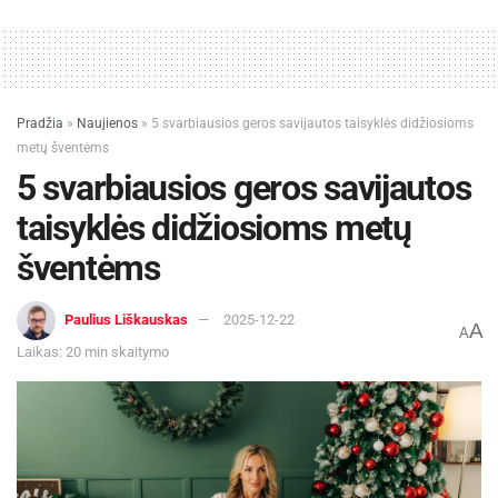
Pradžia
»
Naujienos
»
5 svarbiausios geros savijautos taisyklės didžiosioms
metų šventėms
5 svarbiausios geros savijautos
taisyklės didžiosioms metų
šventėms
Paulius Liškauskas
2025-12-22
A
A
Laikas: 20 min skaitymo