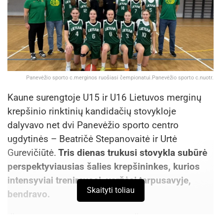
Panevėžio sporto c.merginos ruošiasi čempionatui.Panevėžio sporto c.nuotr.
Kaune surengtoje U15 ir U16 Lietuvos merginų
krepšinio rinktinių kandidačių stovykloje
dalyvavo net dvi Panevėžio sporto centro
ugdytinės – Beatričė Stepanovaitė ir Urtė
Gurevičiūtė.
Tris dienas trukusi stovykla subūrė
perspektyviausias šalies krepšininkes, kurios
intensyviai treniravosi, varžėsi tarpusavyje,
Skaityti toliau
bendravo.
Iš viso stovykloje dalyvavo 25 žaidėjos, jų