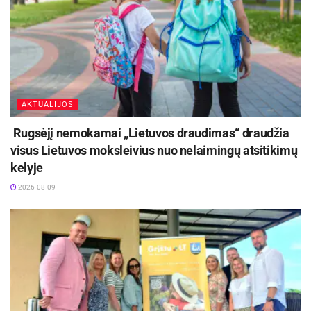
AKTUALIJOS
Rugsėjį nemokamai „Lietuvos draudimas“ draudžia
visus Lietuvos moksleivius nuo nelaimingų atsitikimų
kelyje
2026-08-09