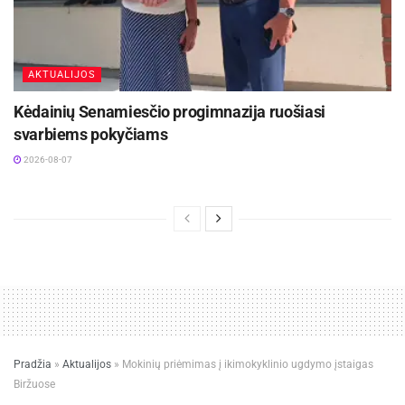
AKTUALIJOS
Kėdainių Senamiesčio progimnazija ruošiasi
svarbiems pokyčiams
2026-08-07
Pradžia
»
Aktualijos
»
Mokinių priėmimas į ikimokyklinio ugdymo įstaigas
Biržuose