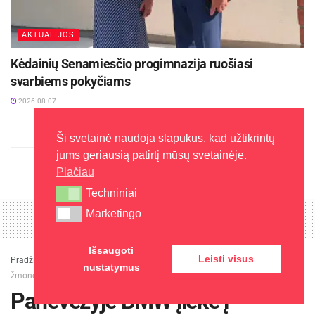
AKTUALIJOS
Kėdainių Senamiesčio progimnazija ruošiasi
svarbiems pokyčiams
2026-08-07
Ši svetainė naudoja slapukus, kad užtikrintų
jums geriausią patirtį mūsų svetainėje.
Plačiau
Techniniai
Techniniai
Marketingo
Marketingo
Išsaugoti
Leisti visus
Pradžia
»
Nelaimės
»
Panevėžyje BMW įlėkė į užtvanką – nuskendo trys
nustatymus
žmonės
Panevėžyje BMW įlėkė į