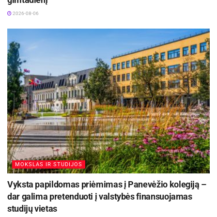
2026-08-06
Šaltinis:
Panevėžio sporto centras
Žymos:
Panevėžio sporto centras
MOKSLAS IR STUDIJOS
Vyksta papildomas priėmimas į Panevėžio kolegiją –
dar galima pretenduoti į valstybės finansuojamas
studijų vietas