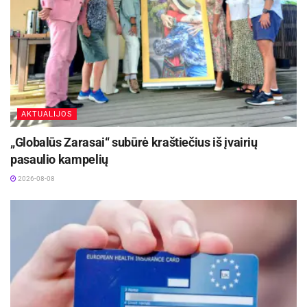
AKTUALIJOS
„Globalūs Zarasai“ subūrė kraštiečius iš įvairių
pasaulio kampelių
2026-08-08