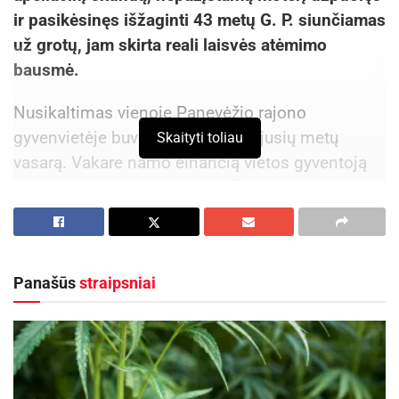
ir pasikėsinęs išžaginti 43 metų G. P. siunčiamas
už grotų, jam skirta reali laisvės atėmimo
bausmė.
Nusikaltimas vienoje Panevėžio rajono
gyvenvietėje buvo įvykdytas praėjusių metų
Skaityti toliau
vasarą. Vakare namo einančią vietos gyventoją
ėmė kalbinti paspirtuku privažiavęs
nepažįstamas vyras. Praeivei su juo bendrauti
nepanorus, nepažįstamasis ją užpuolė, nubloškė
į krūmus ir bandė nurengti.
Panašūs
straipsniai
Moteris ėmė šauktis pagalbos, aktyviai
priešinosi užpuolikui, bet supratusi, kad fizinės
jėgos nelygios, o nuošalioje vietoje jos niekas
negirdi, ėmėsi kitos taktikos, pradėjo jį gražiuoju