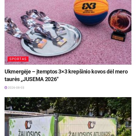
Čempionate vyko geriausio komandos žaidėjo
rinkimai, šis vardas atiteko Nojui Kaminskui.
Dabar sportininkams – atostogos, o jau
rugpjūčio 30 dieną Vilniuje vyks ketvirtasis
Lietuvos regbio jaunučių R-15 čempionato turas.
SPORTAS
Ukmergėje – įtemptos 3×3 krepšinio kovos dėl mero
taurės „JUSEMA 2026“
Žymos:
Panevėžio sporto centras
2026-08-03