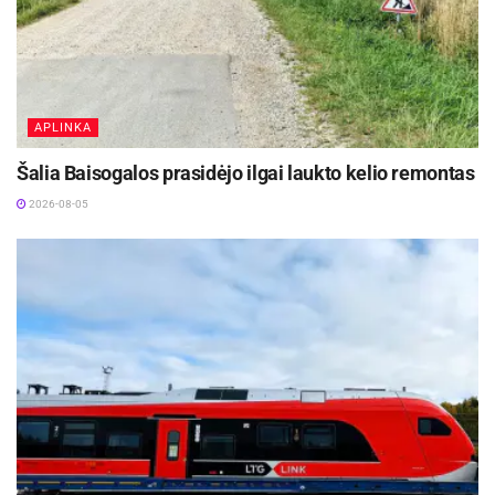
APLINKA
Šalia Baisogalos prasidėjo ilgai laukto kelio remontas
2026-08-05
Eismo uždarymo metu bus pakeliamos
perdangos sijos ir perbetonuojami sijų galai,
betonui pasiekus projektinį stiprį perdangos
sijos bus nuleistos į projektinę padėtį ir
atnaujintas eismas jau suremontuota, dešiniąja