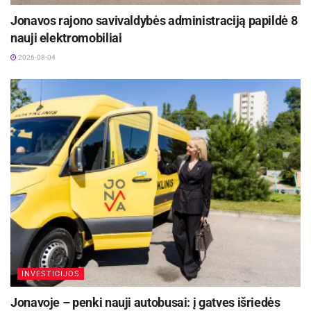
Jonavos rajono savivaldybės administraciją papildė 8
nauji elektromobiliai
Eismo dalyviai turėtų žinoti, jog dėl atliekamų
2026-08-04
darbų gali formuotis didesnės spūstys. Prašome
įsivertinti eismo ribojimus ir eismo nukreipimą
apylanka, pagal galimybes rinktis kitus
važiavimo maršrutus.
INVESTICIJOS
Jonavoje – penki nauji autobusai: į gatves išriedės