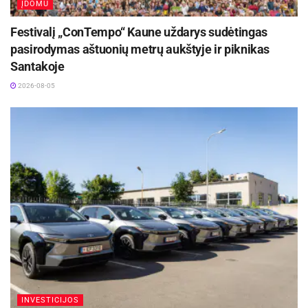
ĮDOMU
Festivalį „ConTempo“ Kaune uždarys sudėtingas
pasirodymas aštuonių metrų aukštyje ir piknikas
Santakoje
2026-08-05
Siekiant užtikrinti eismo dalyvių, estakadą
tvarkančių darbininkų ir laikančiųjų konstrukcijų
saugumą bei reikalingų remonto darbų kokybę,
eismas nuo pirmadienio iki kitos savaitės
šeštadienio (įskaitytinai) estakada bus laikinai
uždaromas ir kreipiamas per Sargėnų sankryžą.,
INVESTICIJOS