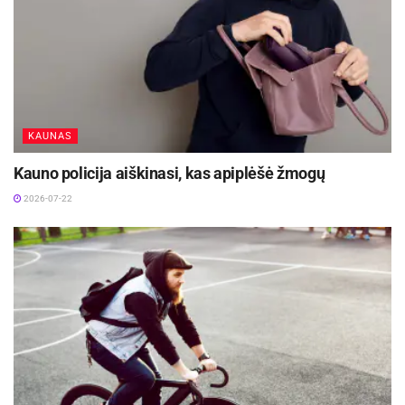
Aktualios
naujienos
Panevėžys stiprina verslo ryšius su Jungtine
Karalyste
2026-08-06
KAUNAS
Panevėžio centre bus statomi būstai miestui
Kauno policija aiškinasi, kas apiplėšė žmogų
reikalingiems specialistams ir naujos Socialinių
reikalų skyriaus patalpos
2026-07-22
2026-08-04
Ikiteisminį tyrimą šioje byloje atliko Panevėžio
apskrities vyriausiojo policijos komisariato
Kriminalinės policijos sunkių nusikaltimų tyrimo
valdybos pareigūnai, o tyrimui vadovavo ir
valstybinį kaltinimą teismuose palaikė Panevėžio
apygardos prokuratūros Baudžiamojo