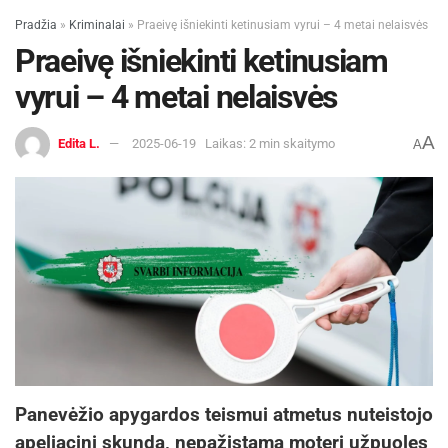
Pradžia
»
Kriminalai
»
Praeivę išniekinti ketinusiam vyrui – 4 metai nelaisvės
Praeivę išniekinti ketinusiam
vyrui – 4 metai nelaisvės
A
Edita L.
2025-06-19
Laikas: 2 min skaitymo
A
Panevėžio apygardos teismui atmetus nuteistojo
apeliacinį skundą, nepažįstamą moterį užpuolęs