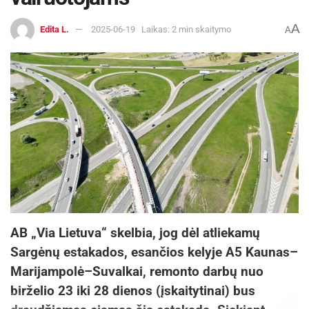
A
Edita L.
2025-06-19
Laikas: 2 min skaitymo
A
AB „Via Lietuva“ skelbia, jog dėl atliekamų
Sargėnų estakados, esančios kelyje A5 Kaunas–
Marijampolė–Suvalkai, remonto darbų nuo
birželio 23 iki 28 dienos (įskaitytinai) bus