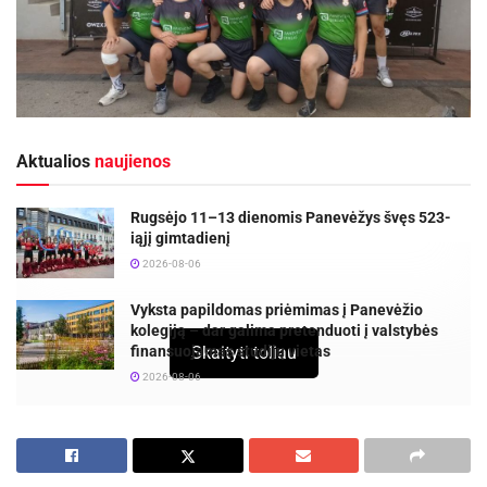
Aktualios
naujienos
Rugsėjo 11–13 dienomis Panevėžys švęs 523-
iąjį gimtadienį
2026-08-06
Vyksta papildomas priėmimas į Panevėžio
kolegiją – dar galima pretenduoti į valstybės
finansuojamas studijų vietas
Skaityti toliau
2026-08-06
Šiauliuose vyko trečiasis Lietuvos regbio
jaunučių R-15 čempionato turas, kuriame puikiai