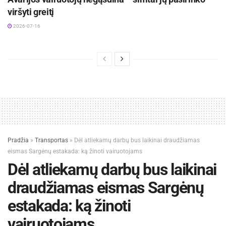
viršyti greitį
2026-07-16
Pradžia
»
Transportas
»
Dėl atliekamų darbų bus laikinai draudžiamas
eismas Sargėnų estakada: ką žinoti vairuotojams
Dėl atliekamų darbų bus laikinai
draudžiamas eismas Sargėnų
estakada: ką žinoti
vairuotojams