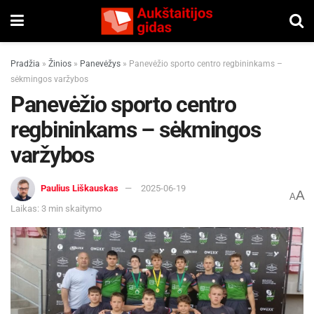
Pradžia
»
Žinios
»
Panevėžys
»
Panevėžio sporto centro regbininkams –
sėkmingos varžybos
Panevėžio sporto centro
regbininkams – sėkmingos
varžybos
Paulius Liškauskas
2025-06-19
A
A
Laikas: 3 min skaitymo