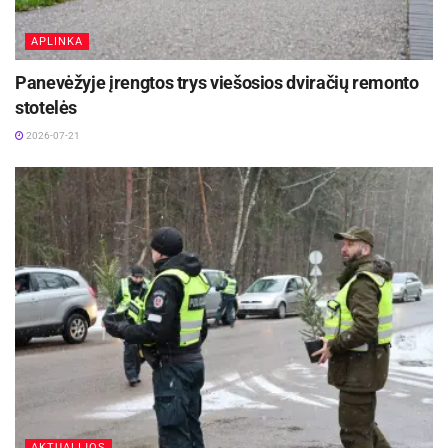
instancijos teismo nuosprendį.
APLINKA
Šaltinis:
Panevėžio apskr. VPK
Panevėžyje įrengtos trys viešosios dviračių remonto
stotelės
2026-07-21
AKTUALIJOS