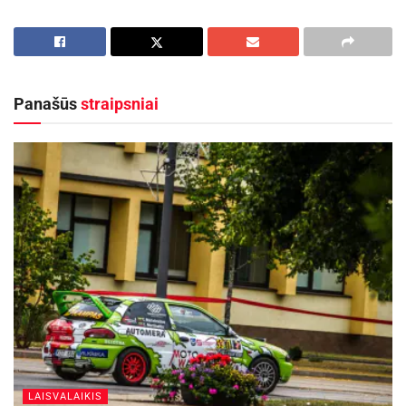
Aktualios
naujienos
Šaltinis:
Pranešimas spaudai
Kauno rajone, Čekiškėje vyks 2028 metų Europos
ir pasaulio greičio automodelių čempionatas
Žymos:
Via Lietuva
2026-08-07
Panašūs
straipsniai
Panevėžys stiprina verslo ryšius su Jungtine
Karalyste
2026-08-06
Panevėžiečiai bronzą laimi penktą kartą per
šešerius pastaruosius metus. Likusį sykį „7bet-
Lietkabelis“ puošėsi sidabru.
Jonaviečiai pretendavo į pirmuosius medalius
„Betsafe-LKL“ istorijoje, tačiau liko be jų.
Džiugas Slavinskas ir Mantas Rubštavičius
LAISVALAIKIS