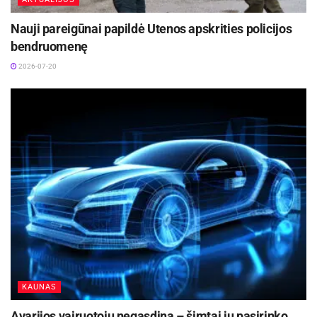
Nauji pareigūnai papildė Utenos apskrities policijos
bendruomenę
2026-07-20
KAUNAS
Avarijos vairuotojų negąsdina – šimtai jų pasirinko