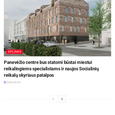
Žymos:
Jonavos „CBet“
Krepšinis
LKL
Panevėžio „7bet-Lietkabelis“
APLINKA
Panevėžio centre bus statomi būstai miestui
reikalingiems specialistams ir naujos Socialinių
reikalų skyriaus patalpos
2026-08-04