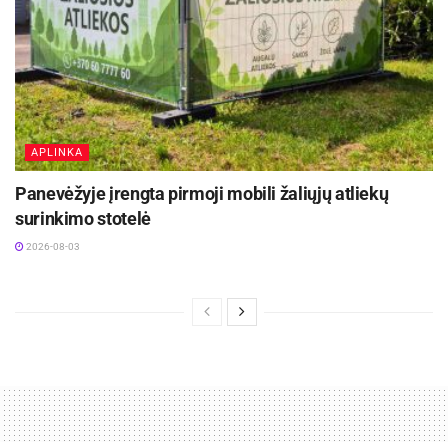
APLINKA
Panevėžyje įrengta pirmoji mobili žaliųjų atliekų
surinkimo stotelė
2026-08-03