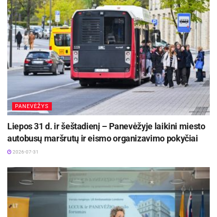
PANEVĖŽYS
Liepos 31 d. ir šeštadienį – Panevėžyje laikini miesto
autobusų maršrutų ir eismo organizavimo pokyčiai
2026-07-31