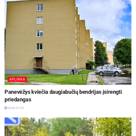
APLINKA
Panevėžys kviečia daugiabučių bendrijas įsirengti
priedangas
2026-07-31