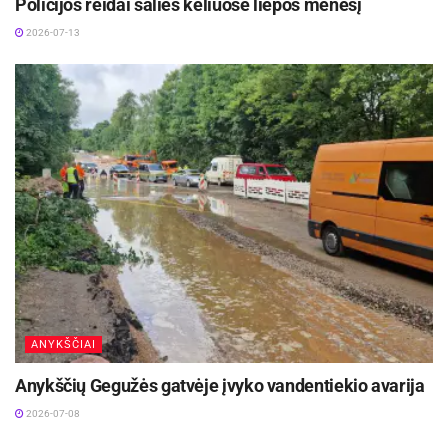
Policijos reidai šalies keliuose liepos mėnesį
2026-07-13
ANYKŠČIAI
Anykščių Gegužės gatvėje įvyko vandentiekio avarija
2026-07-08