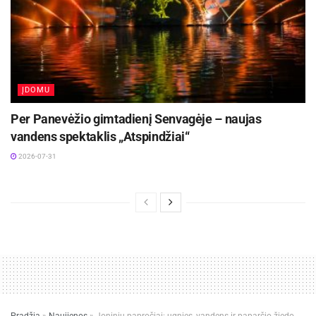
ĮDOMU
Per Panevėžio gimtadienį Senvagėje – naujas
vandens spektaklis „Atspindžiai“
2026-07-31
Pradžia
»
Naujienos
»
Joninių papročiai: ugnies, vandens ir paparčio žiedo