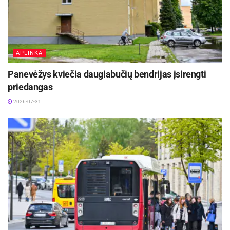
APLINKA
Panevėžys kviečia daugiabučių bendrijas įsirengti
priedangas
2026-07-31