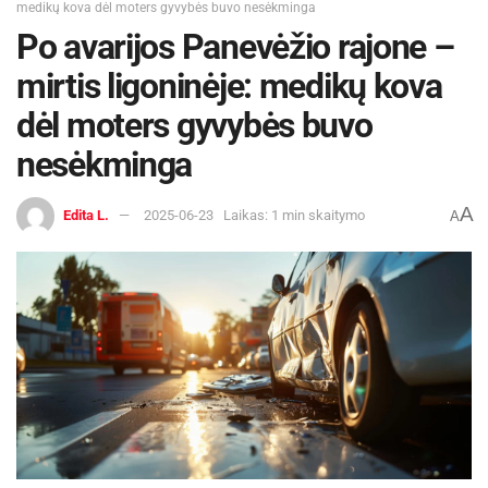
medikų kova dėl moters gyvybės buvo nesėkminga
Po avarijos Panevėžio rajone –
mirtis ligoninėje: medikų kova
dėl moters gyvybės buvo
nesėkminga
A
Edita L.
2025-06-23
Laikas: 1 min skaitymo
A