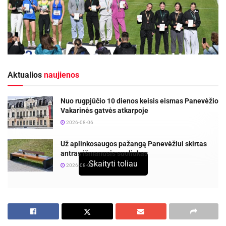
Aktualios
naujienos
Nuo rugpjūčio 10 dienos keisis eismas Panevėžio
Vakarinės gatvės atkarpoje
2026-08-06
Už aplinkosaugos pažangą Panevėžiui skirtas
antras išmanusis suoliukas
Skaityti toliau
2026-08-05
Klaipėdoje dvi dienas vyko Lietuvos jaunučių
lengvosios atletikos čempionatas, kuriame gerus