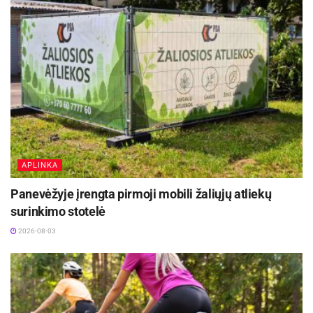
Dobregienės, Viktorijos Barvičiūtės, Kristinos
Sabalytės, Brigitos Šaučiūnaitės ir Gyčio Krivicko
ugdytiniai.
APLINKA
Panevėžyje įrengta pirmoji mobili žaliųjų atliekų
surinkimo stotelė
2026-08-03