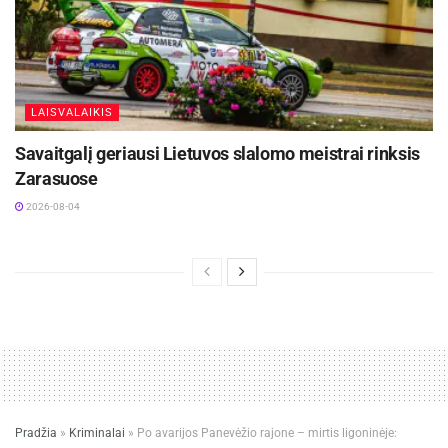
legendinis paparčio žiedas, tebešvyti
trumpiausios vasaros nakties tamsoje.
LAISVALAIKIS
Žymos:
Joninės
Savaitgalį geriausi Lietuvos slalomo meistrai rinksis
Zarasuose
2026-08-04
Pradžia
»
Kriminalai
»
Po avarijos Panevėžio rajone – mirtis ligoninėje: