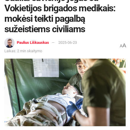
Vokietijos brigados medikais:
mokėsi teikti pagalbą
sužeistiems civiliams
Paulius Liškauskas
2025-06-23
A
A
Laikas: 2 min skaitymo