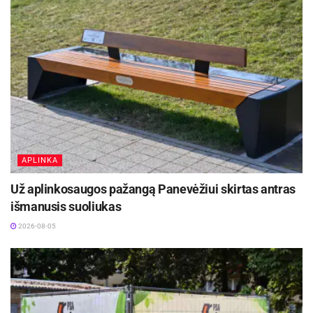
Šaltinis:
Lietuvos policija
APLINKA
Už aplinkosaugos pažangą Panevėžiui skirtas antras
išmanusis suoliukas
2026-08-05