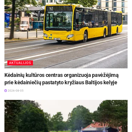
Aktualios
naujienos
Iki dešimtadalio skubiosios medicinos pagalbos
paslaugų galės būti suteiktos išplėstinės
praktikos slaugytojų
2026-08-06
Rugpjūčio 11-ąją Utenoje vyks nacionalinės
„Maisto banko“ civilinės saugos pratybos
AKTUALIJOS
2026-08-06
Kėdainių kultūros centras organizuoja pavėžėjimą
prie kėdainiečių pastatyto kryžiaus Baltijos kelyje
Legendinis paparčio žiedas
2026-08-05
Pati paslaptingiausia Joninių nakties tradicija –
paparčio žiedo paieška. Legenda byloja, kad
papartis pražysta lygiai vidurnaktį, ir tik akimirkai.
Tas, kuriam pavyksta jį rasti, įgyja visažinystės
dovaną: supranta gyvūnų ir augalų kalbą, gali