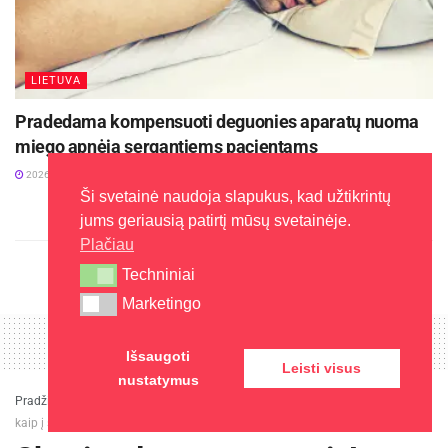
LIETUVA
Pradedama kompensuoti deguonies aparatų nuoma
miego apnėja sergantiems pacientams
2026-07-29
Ši svetainė naudoja slapukus, kad užtikrintų
jums geriausią patirtį mūsų svetainėje.
Plačiau
Techniniai
Techniniai
Marketingo
Marketingo
Išsaugoti
Leisti visus
nustatymus
Pradžia
»
Laisvalaikis
»
Skonis – lyg mamma mia! „Running Vita“ pataria,
kaip į savo virtuvę lengvai įnešti dalį Italijos