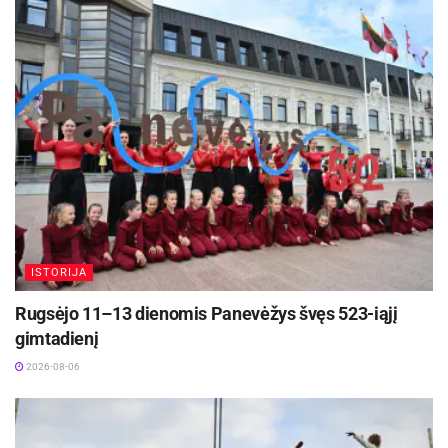
dieną ir trumpiausią naktį. Ši šventė simbolizavo
gamtos brandą, vešėjimą ir derlingumą. Žmonės
tikėjo, kad būtent šią naktį augalai įgyja ypatingų
gydomųjų ir magiškų galių, todėl vienas
svarbiausių ritualų buvo kupoliavimas –
vaistažolių rinkimas. Manyta, kad surinktos
kupolės ne tik gydo ligas, bet ir apsaugo nuo
piktųjų dvasių bei gali išburti ateitį.
Ugnies ir vandens galia
ISTORIJA
Neatsiejamas Joninių atributas – laužai. Jie
Rugsėjo 11–13 dienomis Panevėžys švęs 523-iąjį
būdavo kuriami ant aukščiausių kalvų, kad šviesa
gimtadienį
sklistų kuo plačiau ir apvalytų laukus bei
2026-08-06
sodybas. Tikėta, kad ugnis atbaido piktąsias
jėgas, o šokinėjimas per laužą – tai apsivalymo
ritualas, suteikiantis sveikatos ir sėkmės.