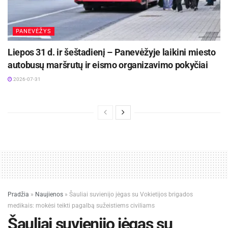
PANEVĖŽYS
Liepos 31 d. ir šeštadienį – Panevėžyje laikini miesto
autobusų maršrutų ir eismo organizavimo pokyčiai
2026-07-31
Pradžia
»
Naujienos
»
Šauliai suvienijo jėgas su Vokietijos brigados
medikais: mokėsi teikti pagalbą sužeistiems civiliams
Šauliai suvienijo jėgas su