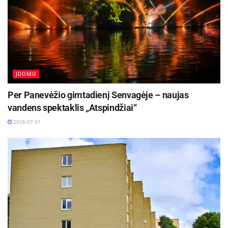
ĮDOMU
Per Panevėžio gimtadienį Senvagėje – naujas
vandens spektaklis „Atspindžiai“
2026-07-31