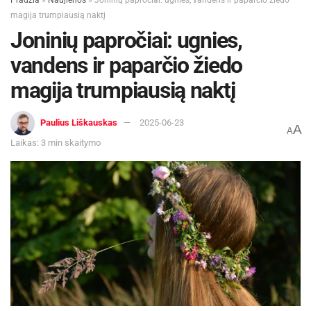
magija trumpiausią naktį
Joninių papročiai: ugnies,
vandens ir paparčio žiedo
magija trumpiausią naktį
Paulius Liškauskas
2025-06-23
A
A
Laikas: 3 min skaitymo