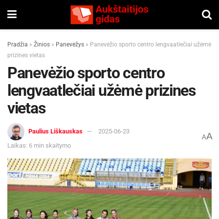
Pradžia
»
Žinios
»
Panevėžys
»
Panevėžio sporto centro lengvaatlečiai užėmė
prizines vietas
Panevėžio sporto centro
lengvaatlečiai užėmė prizines
vietas
Paulius Liškauskas
2025-06-23
A
A
Laikas: 6 min skaitymo