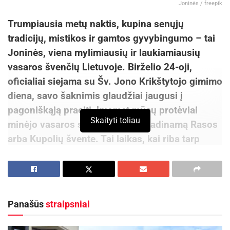
Joninės / freepik
Trumpiausia metų naktis, kupina senųjų
tradicijų, mistikos ir gamtos gyvybingumo – tai
Joninės, viena mylimiausių ir laukiamiausių
vasaros švenčių Lietuvoje. Birželio 24-oji,
oficialiai siejama su Šv. Jono Krikštytojo gimimo
diena, savo šaknimis glaudžiai įaugusi į
pagoniškąją praeitį, kuomet mūsų protėviai
Skaityti toliau
minėjo vasaros saulėgrįžą, dar vadinamą Rasos
arba Kupolių švente. Tai laikas, kai riba tarp
gamtos ir žmogaus pasaulių suplonėja, o ugnis,
vanduo ir stebuklingi žolynai atveria duris į
magišką patyrimų pasaulį.
Panašūs
straipsniai
Nuo senų laikų Joninės buvo žemdirbių
kalendoriaus virsmo taškas, žymintis ilgiausią