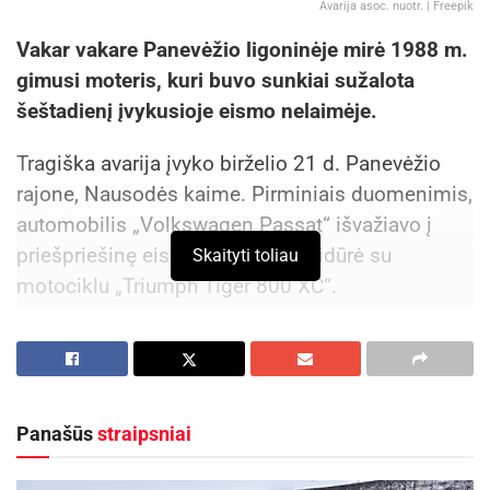
Avarija asoc. nuotr. | Freepik
Vakar vakare Panevėžio ligoninėje mirė 1988 m.
gimusi moteris, kuri buvo sunkiai sužalota
šeštadienį įvykusioje eismo nelaimėje.
Tragiška avarija įvyko birželio 21 d. Panevėžio
rajone, Nausodės kaime. Pirminiais duomenimis,
automobilis „Volkswagen Passat“ išvažiavo į
priešpriešinę eismo juostą ir susidūrė su
Skaityti toliau
motociklu „Triumph Tiger 800 XC“.
Aktualios
naujienos
Rugsėjo 11–13 dienomis Panevėžys švęs 523-
iąjį gimtadienį
Panašūs
straipsniai
2026-08-06