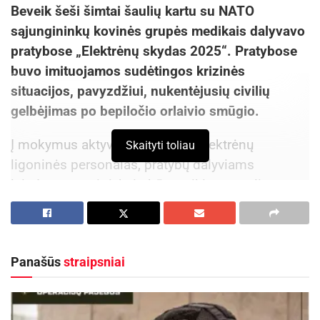
Beveik šeši šimtai šaulių kartu su NATO
sąjungininkų kovinės grupės medikais dalyvavo
pratybose „Elektrėnų skydas 2025“. Pratybose
buvo imituojamos sudėtingos krizinės
situacijos, pavyzdžiui, nukentėjusių civilių
gelbėjimas po bepiločio orlaivio smūgio.
Į mokymus aktyviai įsitraukė ir Elektrėnų
Skaityti toliau
ligoninės personalas, pratybų dalyviams
leisdamas patirti, kaip būtų veikiama realios
nelaimės atveju.
„Didžiuojuosi, kad šalia turime tokius partnerius.
Profesionalumas, atsidavimas ir tarpusavio
Panašūs
straipsniai
pagarba, kuriuos čia patyrėme, – tai tikro
tarptautinio bendradarbiavimo pagrindas!“ – apie
dalyvavimą pratybose su Lietuvos šaulių