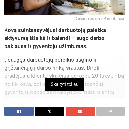
Darbas restorane / Magnifik nuotr.
Kovą suintensyvėjusi darbuotojų paieška
aktyvumą išlaikė ir balandį – augo darbo
paklausa ir gyventojų užimtumas.
„Išaugęs darbuotojų poreikis augino ir
grįžtančiųjų į darbo rinką srautus. Dirbti
pradėjusių klientų skaičius perkopė 20 tūkst. ribą
ne tik kovą, bet ir balandį, o nedirbančių
Skaityti toliau
gyventojų visose savivaldybėse mažėjo antrą
mėnesį iš eilės“, – pabrėžė Užimtumo tarnybos
duomenų analitikė Audronė Butkienė. – Laisvų
darbo vietų balandį buvo pusantro karto daugiau
nei šaltuoju periodu, t. y. lapkričio – vasario