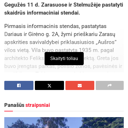
Gegužės 11 d. Zarasuose ir Stelmužėje pastatyti
skaidrūs informaciniai stendai.
Pirmasis informacinis stendas, pastatytas
Dariaus ir Girėno g. 2A, žymi prieškariu Zarasų
apskrities savivaldybei priklausiusios „Aušros“
vilos vietą. Vila buvo pastatyta 1935 m. pagal
architekto Felikso Bielinskio projektą. Greta jos
Skaityti toliau
buvo įrengtas parkas, poilsio zonos, pavėsinės ir
paplūdimys. Tai buvo nuomai skirta vasarvietė,
kurioje apsistodavo iš įvairių Lietuvos vietų
atvykę poilsiautojai. „Aušros“ vila pagal paskirtį
naudota labai trumpą laiką – pastatas sudegė
Panašūs
straipsniai
Antrojo pasaulinio karo metais.
Informacinio stendo Zarasuose vieta: