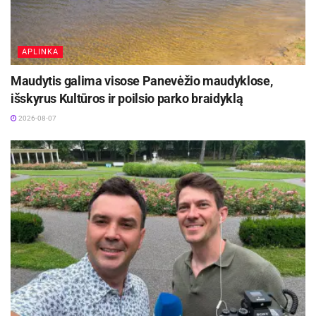
APLINKA
Maudytis galima visose Panevėžio maudyklose,
išskyrus Kultūros ir poilsio parko braidyklą
2026-08-07