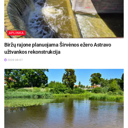
APLINKA
Biržų rajone planuojama Širvėnos ežero Astravo
užtvankos rekonstrukcija
2026-08-07