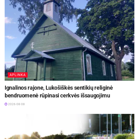
Aktualios
naujienos
Netrukus Zarasuose – aktorinio meistriškumo
kursai su aktore Emilija Latėnaite
2026-08-08
„Globalūs Zarasai“ subūrė kraštiečius iš įvairių
pasaulio kampelių
2026-08-08
APLINKA
Koordinatės: 55.727842, 26.250972 (WGS)
Ignalinos rajone, Lukošiškės sentikių religinė
Antrasis informacinis stendas pastatytas Ąžuolo
bendruomenė rūpinasi cerkvės išsaugojimu
g. 2A, ties įvažiavimu į Stelmužę. Jame
2026-08-08
gyventojai ir lankytojai gali susipažinti su šios
vietovės istorija bei pamatyti, kokie gražūs
kadaise buvo Stelmužės dvaro rūmai.