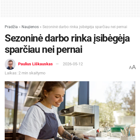
Pradžia
»
Naujienos
»
Sezoninė darbo rinka įsibėgėja sparčiau nei pernai
Sezoninė darbo rinka įsibėgėja
sparčiau nei pernai
Paulius Liškauskas
2026-05-12
A
A
Laikas: 2 min skaitymo