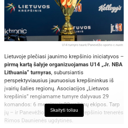
U14 turnyro taurė/Panevėžio sporto c.nuotr.
Lietuvoje plečiasi jaunimo krepšinio iniciatyvos –
pirmą kartą šalyje organizuojamas U14 „Jr. NBA
Lithuania“ turnyras
, subursiantis
perspektyviausius jaunuosius krepšininkus iš
įvairių šalies regionų. Asociacijos „Lietuvos
krepšinis“ rengiamame turnyre dalyvaus 29
komandos: 6 merginų ir 23 vaikinų ekipos. Tarp
Skaityti toliau
jų – ir Panevėžio sporto centro krepšinio trenerės
Rimos Daunienės ugdytinės.