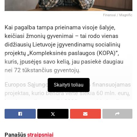
Finansai / Magnific
Kai pagalba tampa prieinama visoje šalyje,
keičiasi žmonių gyvenimai – tai rodo vienas
didžiausių Lietuvoje įgyvendinamų socialinių
projektų „Kompleksinės paslaugos (KOPA)”,
kuris, įpusėjęs savo kelią, jau pasiekė daugiau
nei 72 tūkstančius gyventojų.
Europos Sąjungos fondų lėšomis finansuojamas
Skaityti toliau
projektas, kurio bendra vertė siekia 60 mln. eurų,
bus įgyvendinamas iki 2029 metų vidurio.
Jis
skirtas stiprinti prevencinę psichosocialinę
pagalbą šeimoms ir asmenims visoje Lietuvoje.
„Kompleksinės paslaugos šeimai yra
Panašūs
straipsniai