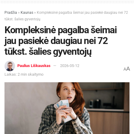
Pradžia
»
Kaunas
»
Kompleksinė pagalba šeimai jau pasiekė daugiau nei 72
tūkst. šalies gyventojų
Kompleksinė pagalba šeimai
jau pasiekė daugiau nei 72
tūkst. šalies gyventojų
Paulius Liškauskas
2026-05-12
A
A
Laikas: 2 min skaitymo