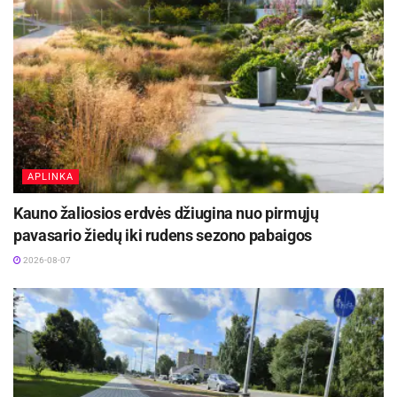
Informacinio stendo Stelmužėje vieta:
Koordinatės: 55.823680, 26.213130 (WGS)
Vaizdinę ir tekstinę medžiagą stendams parengė
iš Zarasų kilęs istorikas ir archeologas Šarūnas
Subatavičius.
Šaltinis:
Zarasų rajono savivaldybė
APLINKA
Kauno žaliosios erdvės džiugina nuo pirmųjų
pavasario žiedų iki rudens sezono pabaigos
2026-08-07