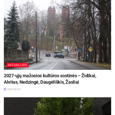
statusas – 5,4 proc. (8,4 tūkst.) mažiau nei prieš
mėnesį. Nedarbo rodiklis siekė 8,1 proc. – per
mėnesį sumažėjo 0,4 proc. punkto.
Žymos:
Darbo rinka
Užimtumo tarnyba
AKTUALIJOS
2027-ųjų mažosios kultūros sostinės – Židikai,
Alvitas, Nedzingė, Daugėliškis, Žasliai
2026-08-03