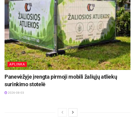
APLINKA
Panevėžyje įrengta pirmoji mobili žaliųjų atliekų
surinkimo stotelė
2026-08-03