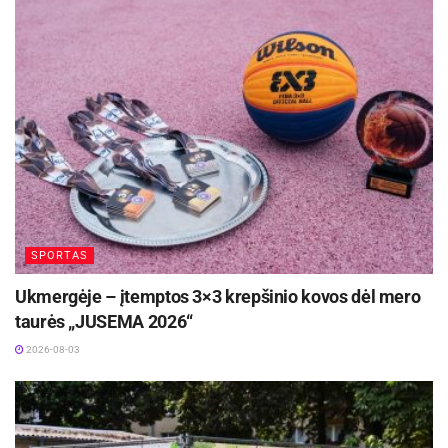
SPORTAS
Ukmergėje – įtemptos 3×3 krepšinio kovos dėl mero
taurės „JUSEMA 2026“
2026-08-03