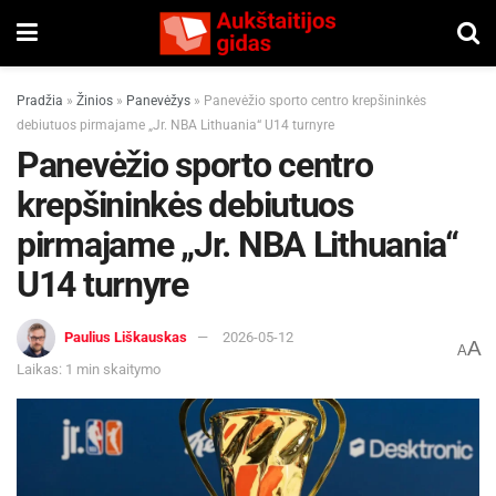
Pradžia
»
Žinios
»
Panevėžys
»
Panevėžio sporto centro krepšininkės
debiutuos pirmajame „Jr. NBA Lithuania“ U14 turnyre
Panevėžio sporto centro
krepšininkės debiutuos
pirmajame „Jr. NBA Lithuania“
U14 turnyre
Paulius Liškauskas
2026-05-12
A
A
Laikas: 1 min skaitymo