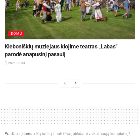
ĮDOMU
Kleboniškių muziejaus klojime teatras „Labas“
parodė anapusinį pasaulį
2026-08-03
Pradžia
»
Įdomu
»
Ką turėtų žinoti tėvai, pirkdami vaikui naują kompiuterį?