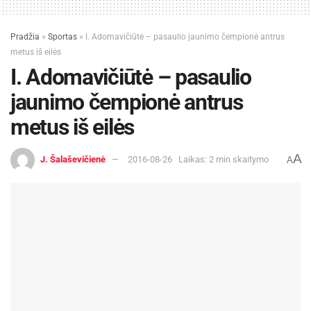
Pradžia
»
Sportas
»
I. Adomavičiūtė – pasaulio jaunimo čempionė antrus
metus iš eilės
I. Adomavičiūtė – pasaulio
jaunimo čempionė antrus
metus iš eilės
A
J. Šalaševičienė
2016-08-26
Laikas: 2 min skaitymo
A