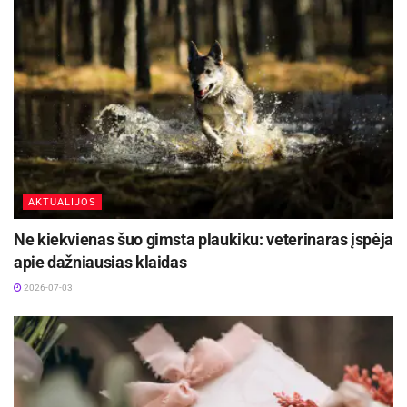
„Maxima“ įsigydami specialias apyrankes arba
paskambinę trumpaisiais numeriais 1890 (auka
1 euras) ir 1892 (auka 2 eurai). Daugiau sužinoti
apie šią programą ir apie vykdomą iniciatyvą
gyventojai gali sužinoti specialiai sukurtame
tinklalapyje.
AKTUALIJOS
Ne kiekvienas šuo gimsta plaukiku: veterinaras įspėja
apie dažniausias klaidas
2026-07-03