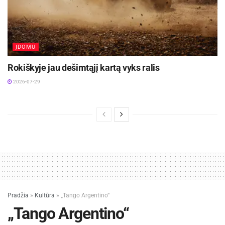
ĮDOMU
Rokiškyje jau dešimtąjį kartą vyks ralis
2026-07-29
Pradžia
»
Kultūra
»
„Tango Argentino“
„Tango Argentino“