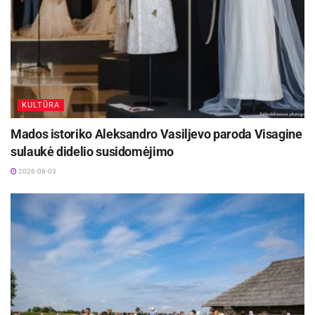
-
+
1
6
KULTŪRA
Mados istoriko Aleksandro Vasiljevo paroda Visagine
sulaukė didelio susidomėjimo
2026-08-03