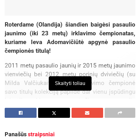
Roterdame (Olandija) šiandien baigėsi pasaulio
jaunimo (iki 23 metų) irklavimo čempionatas,
kuriame Ieva Adomavičiūtė apgynė pasaulio
čempionės titulą!
2011 metų pasaulio jaunių ir 2015 metų jaunimo
vienviečių bei 2012 metų porinių dviviečių (su
Milda Valčiukaite) jaunių irklavimo čempionė
Skaityti toliau
savo titulų kolekciją papildė dar vienu įspūdingu
laimėjimu. Lietuvos atstovė šių metų pasaulio
čempionato finale distanciją įveikė per 8 min.
20,49 sek. ir vicečempione tapusią švedę Lovisą
Claesson aplenkė 3,41 sek.
Panašūs
straipsniai