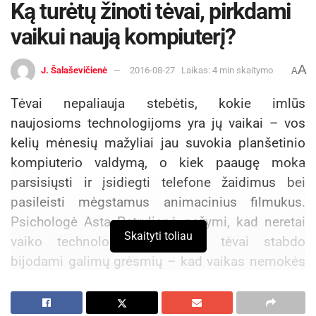
Ką turėtų žinoti tėvai, pirkdami
vaikui naują kompiuterį?
A
J. Šalaševičienė
2016-08-27
Laikas: 4 min skaitymo
A
Tėvai nepaliauja stebėtis, kokie imlūs
naujosioms technologijoms yra jų vaikai – vos
kelių mėnesių mažyliai jau suvokia planšetinio
kompiuterio valdymą, o kiek paaugę moka
parsisiųsti ir įsidiegti telefone žaidimus bei
pasileisti mėgstamus animacinius filmukus.
Psichologė Asta Petrulienė pažymi, kad neretai
Skaityti toliau
vaiko technologinį išprusimą tėvai stabdo
bijodami galimų grėsmių – kad vaikas nemokės
žaisti įprastais žaislais, skaityti popierinių knygų,
o ne internetinės dėlionės jų nesudomins.