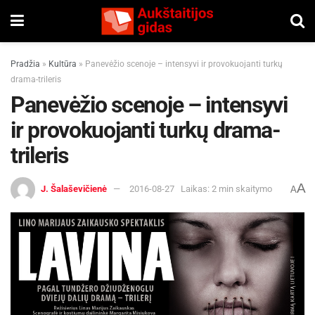
Pradžia
»
Kultūra
»
Panevėžio scenoje – intensyvi ir provokuojanti turkų
drama-trileris
Panevėžio scenoje – intensyvi
ir provokuojanti turkų drama-
trileris
A
J. Šalaševičienė
2016-08-27
Laikas: 2 min skaitymo
A