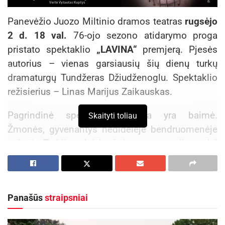
Panevėžio Juozo Miltinio dramos teatras
rugsėjo
2 d. 18 val.
76-ojo sezono atidarymo proga
pristato spektaklio
„LAVINA“
premjerą. Pjesės
autorius – vienas garsiausių šių dienų turkų
dramaturgų Tundžeras Džiudženoglu. Spektaklio
režisierius – Linas Marijus Zaikauskas.
Pagrindinė spektaklio veikėja yra baimė.
Skaityti toliau
Žmonės, gyvenantys nedidelėje bendruomenėje
rytinėje Turkijos dalyje, kalnuose, negali garsiai
kalbėti nei juoktis, trumpiau tariant, jie negali
triukšmauti. Taip yra dėl to, kad bet koks, net
daiktų sukeliamas garsas gali iššaukti milžinišką
Panašūs
straipsniai
sniego nuošliaužą. Įdomiausia tai, kad sniego
nuošliaužų galimybė išlieka kone ištisus metus.