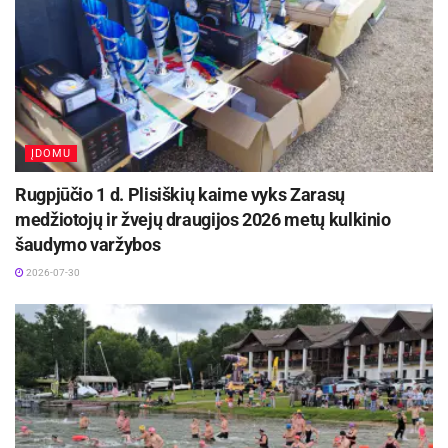
km nuirklavo per 7 min. 2,47 sek. ir užėmė
kelialapį į pusfinalį garantavusią trečiąją vietą.
Lietuvos irklavimo federacijos inf.
ĮDOMU
Rugpjūčio 1 d. Plisiškių kaime vyks Zarasų
medžiotojų ir žvejų draugijos 2026 metų kulkinio
šaudymo varžybos
2026-07-30