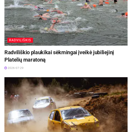
RADVILIŠKIS
Radviliškio plaukikai sėkmingai įveikė jubiliejinį
Platelių maratoną
2026-07-29