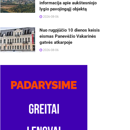
informacija apie aukštesniojo
lygio pavojingąjį objektą
2026-08-06
Nuo rugpjūčio 10 dienos keisis
eismas Panevėžio Vakarinės
gatvės atkarpoje
2026-08-06