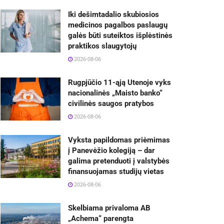
Iki dešimtadalio skubiosios
medicinos pagalbos paslaugų
galės būti suteiktos išplėstinės
praktikos slaugytojų
2026-08-06
Rugpjūčio 11-ąją Utenoje vyks
nacionalinės „Maisto banko“
civilinės saugos pratybos
2026-08-06
Vyksta papildomas priėmimas
į Panevėžio kolegiją – dar
galima pretenduoti į valstybės
finansuojamas studijų vietas
2026-08-06
Skelbiama privaloma AB
„Achema“ parengta