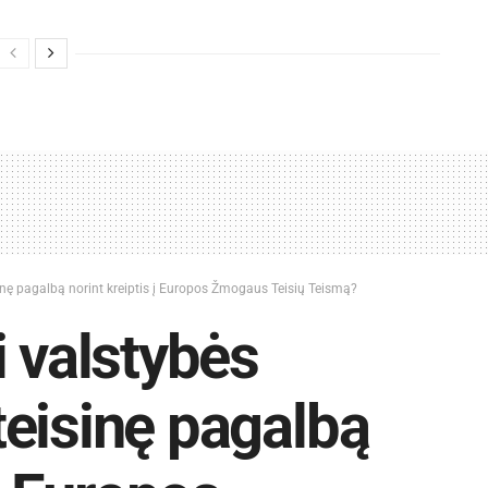
nę pagalbą norint kreiptis į Europos Žmogaus Teisių Teismą?
i valstybės
eisinę pagalbą