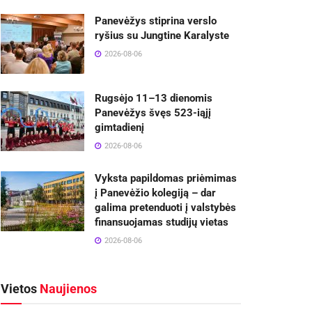
Panevėžys stiprina verslo
ryšius su Jungtine Karalyste
2026-08-06
Rugsėjo 11–13 dienomis
Panevėžys švęs 523-iąjį
gimtadienį
2026-08-06
Vyksta papildomas priėmimas
į Panevėžio kolegiją – dar
galima pretenduoti į valstybės
finansuojamas studijų vietas
2026-08-06
Vietos
Naujienos