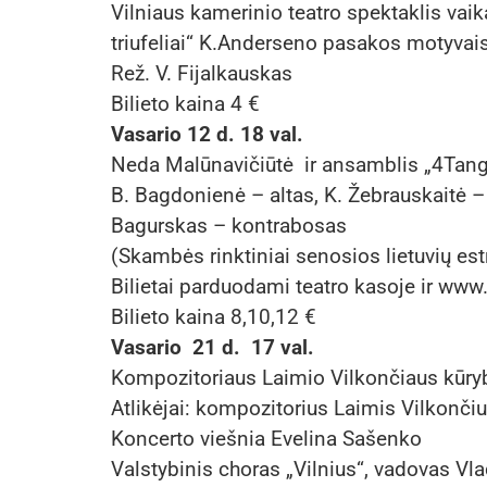
Vilniaus kamerinio teatro spektaklis vaik
triufeliai“ K.Anderseno pasakos motyvai
Rež. V. Fijalkauskas
Bilieto kaina 4 €
Vasario 12 d. 18 val.
Neda Malūnavičiūtė ir ansamblis „4Tan
B. Bagdonienė – altas, K. Žebrauskaitė –
Bagurskas – kontrabosas
(Skambės rinktiniai senosios lietuvių est
Bilietai parduodami teatro kasoje ir www.b
Bilieto kaina 8,10,12 €
Vasario 21 d. 17 val.
Kompozitoriaus Laimio Vilkončiaus kūry
Atlikėjai: kompozitorius Laimis Vilkončiu
Koncerto viešnia Evelina Sašenko
Valstybinis choras „Vilnius“, vadov