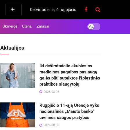
Ketvirtadienis, 6 rugpjūčio
Ukmergė
Utena
Zarasai
Aktualijos
Iki dešimtadalio skubiosios
medicinos pagalbos paslaugų
galės būti suteiktos išplėstinės
praktikos slaugytojų
2026-08-06
Rugpjūčio 11-ąją Utenoje vyks
nacionalinės „Maisto banko“
civilinės saugos pratybos
2026-08-06