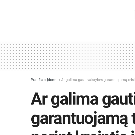
Pradžia
»
Įdomu
»
Ar galima gauti valstybės garantuojamą teisi
Ar galima gaut
garantuojamą t