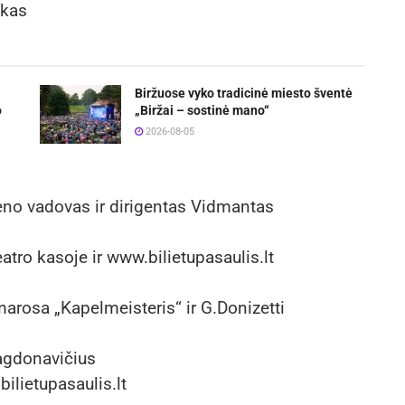
s
a
Biržuose vyko tradicinė miesto šventė
o
„Biržai – sostinė mano“
2026-08-05
eno vadovas ir dirigentas Vidmantas
atro kasoje ir www.bilietupasaulis.lt
Cimarosa „Kapelmeisteris“ ir G.Donizetti
Bagdonavičius
ilietupasaulis.lt