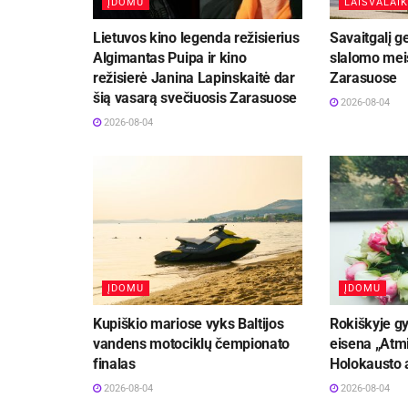
ĮDOMU
LAISVALAIK
Lietuvos kino legenda režisierius
Savaitgalį g
Algimantas Puipa ir kino
slalomo meis
režisierė Janina Lapinskaitė dar
Zarasuose
šią vasarą svečiuosis Zarasuose
2026-08-04
2026-08-04
ĮDOMU
ĮDOMU
Kupiškio mariose vyks Baltijos
Rokiškyje gy
vandens motociklų čempionato
eisena „Atmi
finalas
Holokausto 
2026-08-04
2026-08-04