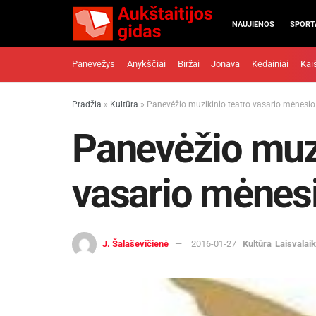
NAUJIENOS
SPORT
Panevėžys
Anykščiai
Biržai
Jonava
Kėdainiai
Kai
Pradžia
»
Kultūra
»
Panevėžio muzikinio teatro vasario mėnesio
Panevėžio muzi
vasario mėnesi
J. Šalaševičienė
2016-01-27
Kultūra
Laisvalaik