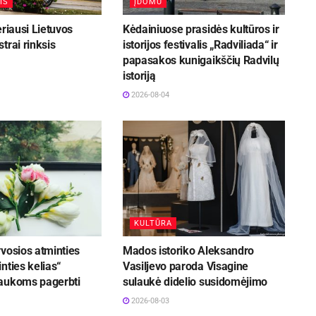
IS
ĮDOMU
eriausi Lietuvos
Kėdainiuose prasidės kultūros ir
trai rinksis
istorijos festivalis „Radviliada“ ir
papasakos kunigaikščių Radvilų
istoriją
2026-08-04
KULTŪRA
vosios atminties
Mados istoriko Aleksandro
nties kelias“
Vasiljevo paroda Visagine
aukoms pagerbti
sulaukė didelio susidomėjimo
2026-08-03