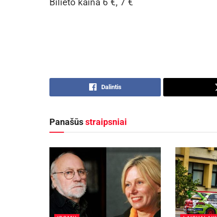
Bilieto kaina 6 €, 7 €
Dalintis
Panašūs
straipsniai