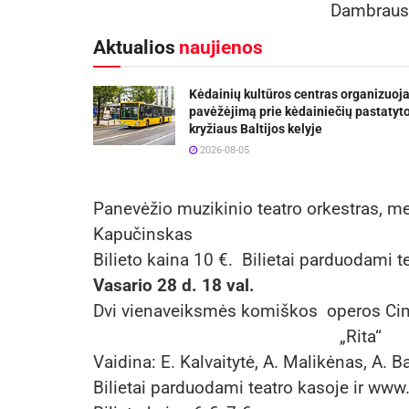
Dambrauska
Aktualios
naujienos
Kėdainių kultūros centras organizuoj
pavėžėjimą prie kėdainiečių pastatyt
kryžiaus Baltijos kelyje
2026-08-05
Panevėžio muzikinio teatro orkestras, m
Kapučinskas
Bilieto kaina 10 €. Bilietai parduodami te
Vasario 28 d. 18 val.
Dvi vienaveiksmės komiškos operos 
„Rita“
Vaidina: E. Kalvaitytė, A. Malikėnas, A. 
Bilietai parduodami teatro kasoje ir www.b