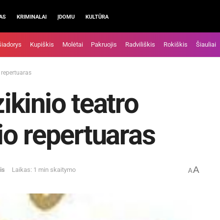
AS
KRIMINALAI
ĮDOMU
KULTŪRA
šiadorys
Kupiškis
Molėtai
Pakruojis
Radviliškis
Rokiškis
Šiauliai
 repertuaras
kinio teatro
o repertuaras
A
is
Laikas: 1 min skaitymo
A