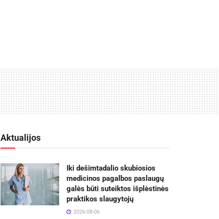
Aktualijos
Iki dešimtadalio skubiosios
medicinos pagalbos paslaugų
galės būti suteiktos išplėstinės
praktikos slaugytojų
2026-08-06