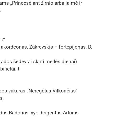
ams „Princesė ant žirnio arba laimė ir
s
go“
 akordeonas, Zakrevskis – fortepijonas, D.
rados šedevrai skirti meilės dienai)
ilietai.lt
bos vakaras „Neregėtas Vilkončius“
s,
as Vladas Badonas, vyr. dirigentas Artūras