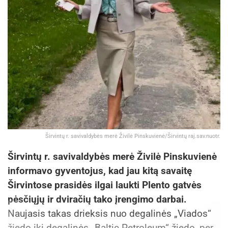
Širvintų r. savivaldybės merė Živilė Pinskuvienė/Širvintų raj.sav.nuotr.
Širvintų r. savivaldybės merė Živilė Pinskuvienė
informavo gyventojus, kad jau kitą savaitę
Širvintose prasidės ilgai laukti Plento gatvės
pėsčiųjų ir dviračių tako įrengimo darbai.
Naujasis takas drieksis nuo degalinės „Viados“
žiedo iki degalinės „Baltic Petroleum“ žiedo, per