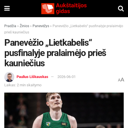
Pradžia
»
Žinios
»
Panevėžys
»
Panevėžio „Lietkabelis“ pusfinalyje pralaimėjo
prieš kauniečius
Panevėžio „Lietkabelis“
pusfinalyje pralaimėjo prieš
kauniečius
Paulius Liškauskas
2026-06-01
A
A
Laikas: 2 min skaitymo