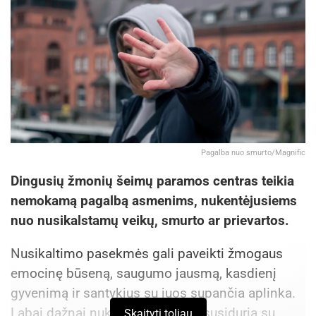
Gyventojų prašome kantrybės ir supratingumo
vykstant darbams. Užbaigus projektą,
širvintiškiai galės džiaugtis nauju, saugiu ir
patogiu pėsčiųjų bei dviračių taku, skirtu tiek
kasdieniam judėjimui, tiek aktyviam laisvalaikiui.
Didžiausia naujojo tako nauda džiaugsis ne tik
pėstieji ir dviratininkai, bet ir paspirtukininkai bei
riedutininkai.
Pagalba nuo smurto/Magnific
„Ir toliau dirbame tam, kad Širvintos būtų
Dingusių žmonių šeimų paramos centras teikia
tvarkingos, saugios ir patogios gyventi – viskas
nemokamą pagalbą asmenims, nukentėjusiems
dėl Širvintų žmonių“, – sakė Širvintų r.
nuo nusikalstamų veikų, smurto ar prievartos.
savivaldybės merė Živilė Pinskuvienė.
Nusikaltimo pasekmės gali paveikti žmogaus
Šaltinis:
Širvintų rajono savivaldybė
emocinę būseną, saugumo jausmą, kasdienį
gyvenimą ir santykius su juos supančia aplinka.
Labai dažnai nukentėjęs asmuo susiduria su
Skaityti toliau