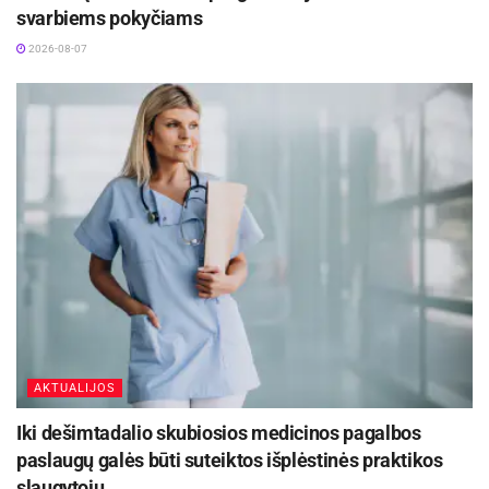
garantuojamas. Kviečiami kreiptis ne tik tie, kurie
svarbiems pokyčiams
patys nukentėjo nuo nusikalstamos veikos, bet ir
2026-08-07
jų artimieji, specialistai ar kiti asmenys,
ieškantys informacijos apie galimą pagalbą.
Šaltinis:
Švenčionių rajono savivaldybė
AKTUALIJOS
Iki dešimtadalio skubiosios medicinos pagalbos
paslaugų galės būti suteiktos išplėstinės praktikos
slaugytojų