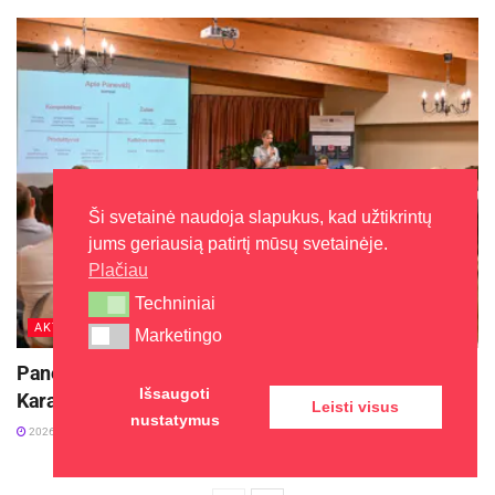
Ši svetainė naudoja slapukus, kad užtikrintų
jums geriausią patirtį mūsų svetainėje.
Plačiau
Techniniai
Techniniai
AKTUALIJOS
Marketingo
Marketingo
Panevėžys stiprina verslo ryšius su Jungtine
Išsaugoti
Karalyste
Leisti visus
nustatymus
2026-08-06