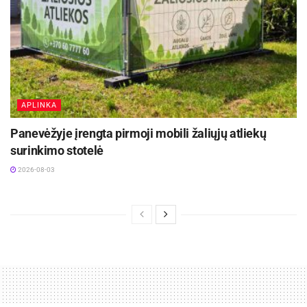
APLINKA
Panevėžyje įrengta pirmoji mobili žaliųjų atliekų
surinkimo stotelė
2026-08-03