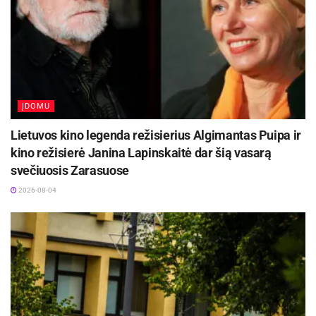
ĮDOMU
Lietuvos kino legenda režisierius Algimantas Puipa ir
kino režisierė Janina Lapinskaitė dar šią vasarą
svečiuosis Zarasuose
2026-08-04