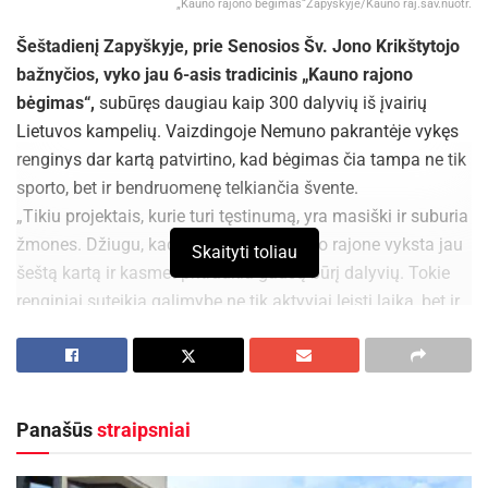
„Kauno rajono bėgimas“Zapyškyje/Kauno raj.sav.nuotr.
Šeštadienį Zapyškyje, prie Senosios Šv. Jono Krikštytojo
bažnyčios, vyko jau 6-asis tradicinis „Kauno rajono
bėgimas“,
subūręs daugiau kaip 300 dalyvių iš įvairių
Lietuvos kampelių. Vaizdingoje Nemuno pakrantėje vykęs
renginys dar kartą patvirtino, kad bėgimas čia tampa ne tik
sporto, bet ir bendruomenę telkiančia švente.
„Tikiu projektais, kurie turi tęstinumą, yra masiški ir suburia
žmones. Džiugu, kad šis bėgimas Kauno rajone vyksta jau
Skaityti toliau
šeštą kartą ir kasmet pritraukia gausų būrį dalyvių. Tokie
renginiai suteikia galimybę ne tik aktyviai leisti laiką, bet ir
pabendrauti, pasidžiaugti aplinka bei kartu kurti gerą
nuotaiką“, – susirinkusiems sakė Kauno rajono vicemeras
Laurynas Dilys.
Prie starto linijos stojo įvairaus amžiaus dalyviai – nuo
Panašūs
straipsniai
pačių jauniausiųjų iki ilgametę patirtį turinčių bėgikų. Į
Zapyškį atvyko sporto mėgėjai iš Kauno miesto ir rajono,