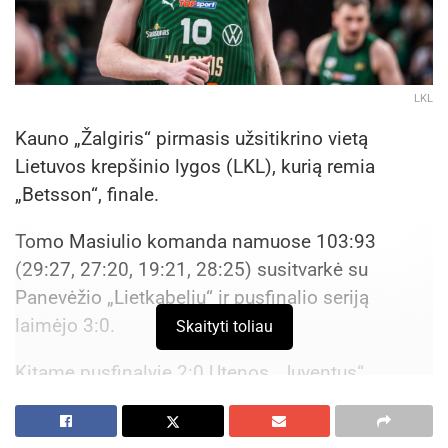
LKL
Kauno „Žalgiris“ pirmasis užsitikrino vietą
Lietuvos krepšinio lygos (LKL), kurią remia
„Betsson“, finale.
Tomo Masiulio komanda namuose 103:93
(29:27, 27:20, 19:21, 28:25) susitvarkė su
Panevėžio „Lietkabeliu“ ir pusfinalio seriją
laimėjo 3:0.
Skaityti toliau
Kitame pusfinalyje 2:0 Utenos „Juventus“
pirmauja prieš Klaipėdos „Neptūną“. Trečiasis
serijos mačas pirmadienį vyks Klaipėdoje. Šios