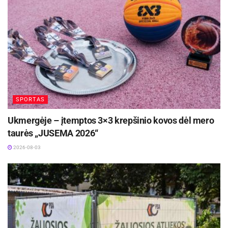
kam., 4/7 trit., 25 n.b.), Paulius Danusevičius 15,
Nikola Radičevičius 13 (3/4 trit., 6 rez. perd.),
Lazaras Mutičius 11, Justas Furmanavičius 10.
Šaltinis:
LKL
Žymos:
Krepšinis
LKL
Panevėžio „Lietkabelis“
SPORTAS
Ukmergėje – įtemptos 3×3 krepšinio kovos dėl mero
taurės „JUSEMA 2026“
2026-08-03