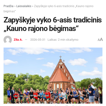
Pradžia
»
Laisvalaikis
»
Zapyškyje vyko 6-asis tradicinis „Kauno rajono
bėgimas“
Zapyškyje vyko 6-asis tradicinis
„Kauno rajono bėgimas“
A
Zita A.
2026-05-31
Laikas: 2 min skaitymo
A