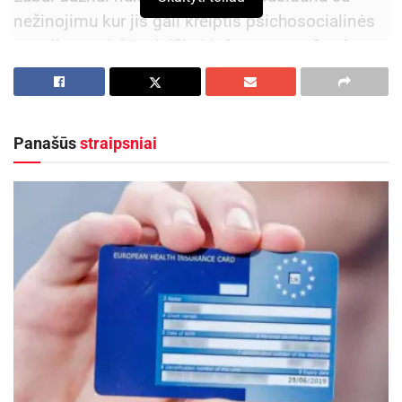
nežinojimu kur jis gali kreiptis psichosocialinės
pagalbos ar būti teisiškai informuotas. Svarbu
žinoti, kad pagalba yra prieinama ir ją galima
gauti nepriklausomai nuo to, ar dėl įvykio jau
kreiptasi į teisėsaugos institucijas.
Panašūs
straipsniai
Dingusių žmonių šeimų paramos centras teikia
pagalbą nukentėjusiems nuo:
Aktualios
naujienos
Rugsėjį nemokamai „Lietuvos draudimas“
draudžia visus Lietuvos moksleivius nuo
nelaimingų atsitikimų kelyje
2026-08-09
„Globalūs Zarasai“ subūrė kraštiečius iš įvairių
pasaulio kampelių