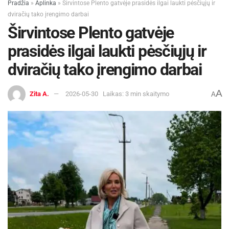
Pradžia
»
Aplinka
»
Širvintose Plento gatvėje prasidės ilgai laukti pėsčiųjų ir
dviračių tako įrengimo darbai
Širvintose Plento gatvėje
prasidės ilgai laukti pėsčiųjų ir
dviračių tako įrengimo darbai
A
Zita A.
2026-05-30
Laikas: 3 min skaitymo
A