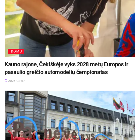
savivaldybėje.
Kviečiami visi aktyviai dalyvauti Lietuvių kalbos
sostinės ANYS KALBES ŽODŽIAIS renginiuose!
Šaltinis:
Rokiškio rajono savivaldybė
ĮDOMU
Kauno rajone, Čekiškėje vyks 2028 metų Europos ir
pasaulio greičio automodelių čempionatas
2026-08-07