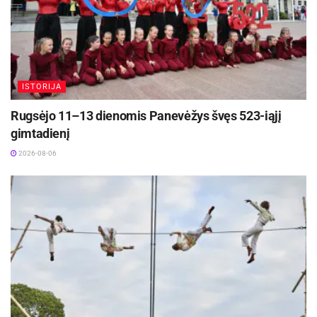
ISTORIJA
Rugsėjo 11–13 dienomis Panevėžys švęs 523-iąjį
gimtadienį
2026-08-06