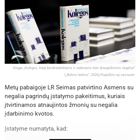
Knyga „Kolegos. Kaip bendradarbiams ir vadovams būti draugiškiems negaliai“
(„Baltos lankos“, 2026)/Kupiškio raj.sav.nuotr.
Metų pabaigoje LR Seimas patvirtino Asmens su
negalia pagrindų įstatymo pakeitimus, kuriais
įtvirtinamos atnaujintos žmonių su negalia
įdarbinimo kvotos.
Įstatyme numatyta, kad: