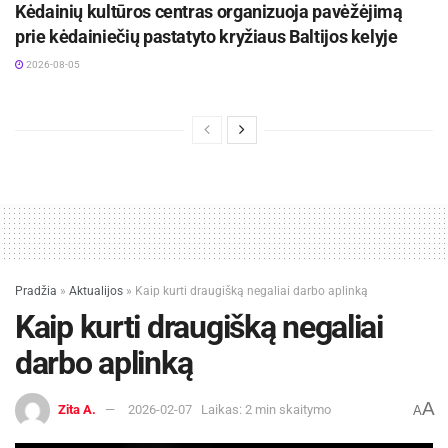
Kėdainių kultūros centras organizuoja pavėžėjimą
prie kėdainiečių pastatyto kryžiaus Baltijos kelyje
2026-08-05
Pradžia
»
Aktualijos
»
Kaip kurti draugišką negaliai darbo aplinką
Kaip kurti draugišką negaliai
darbo aplinką
A
Zita A.
2026-02-07
Laikas: 2 min skaitymo
A