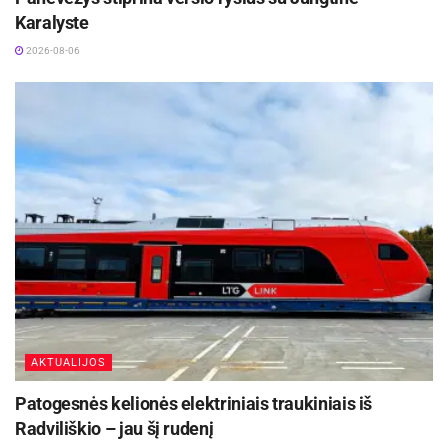
Karalyste
2026-08-06
AKTUALIJOS
Patogesnės kelionės elektriniais traukiniais iš
Radviliškio – jau šį rudenį