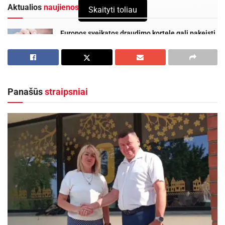
Aktualios
naujienos
Skaityti toliau
Europos sveikatos draudimo kortelę gali pakeisti
sertifikatas
2026-08-07
Kviečiama dalyvauti visoje Lietuvoje
vykstančiame konkurse „Tvari Lietuva“
Panašūs
straipsniai
2026-08-07
neribotam laikui pratęsiama nuostata, pagal kurią
viešojo sektoriaus institucijos, turinčios 25 ir daugiau
darbuotojų, privalo užtikrinti, jog ne mažiau kaip 5
proc. darbuotojų būtų asmenys su negalia;
nuo šiol ir privataus sektoriaus įmonėms
rekomenduojama siekti tos pačios įdarbinimo
proporcijos.