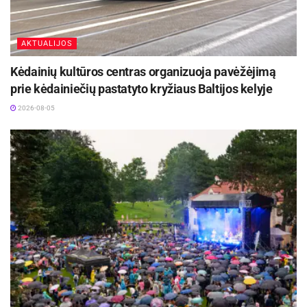
AKTUALIJOS
Kėdainių kultūros centras organizuoja pavėžėjimą
prie kėdainiečių pastatyto kryžiaus Baltijos kelyje
2026-08-05