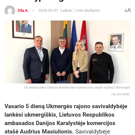
A
Zita A.
2026-02-07
Laikas: 1 min skaitymo
A
LR ambasados Danijos Karalystėje komercijos atašė vizitas/Ukmergės
raj.sav.nuotr.
Vasario 5 dieną Ukmergės rajono savivaldybėje
lankėsi ukmergiškis, Lietuvos Respublikos
ambasados Danijos Karalystėje komercijos
atašė Audrius Masiulionis.
Savivaldybėje