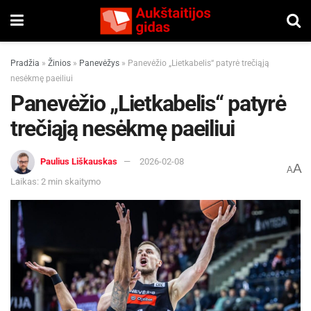
Pradžia
»
Žinios
»
Panevėžys
»
Panevėžio „Lietkabelis“ patyrė trečiąją
nesėkmę paeiliui
Panevėžio „Lietkabelis“ patyrė
trečiąją nesėkmę paeiliui
Paulius Liškauskas
2026-02-08
A
A
Laikas: 2 min skaitymo