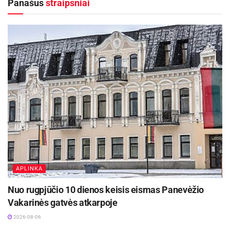
Panašūs
straipsniai
žaidėjų duetas – Seltonas Miguelis ir Justinas
Ramanauskas. Angolietis pelnė 18 taškų ir
sukaupė 15 naudingumo balų, o lietuvis pridėjo
14 taškų ir tiek pat naudingumo balų.
Aktualios
naujienos
Rugsėjo 11–13 dienomis Panevėžys švęs 523-
iąjį gimtadienį
2026-08-06
Vyksta papildomas priėmimas į Panevėžio
kolegiją – dar galima pretenduoti į valstybės
finansuojamas studijų vietas
APLINKA
2026-08-06
Nuo rugpjūčio 10 dienos keisis eismas Panevėžio
Vakarinės gatvės atkarpoje
Su „Nevėžio-Paskolų klubo“ marškinėliais
2026-08-06
debiutavo Kenny Pohto. Jis per beveik 13