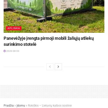
APLINKA
Panevėžyje įrengta pirmoji mobili žaliųjų atliekų
surinkimo stotelė
2026-08-03
Pradžia
»
Įdomu
»
Rokiškis – Lietuvių kalbos sostinė