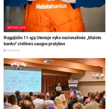
Šaltinis:
Ukmergės rajono savivaldybė
AKTUALIJOS
Rugpjūčio 11-ąją Utenoje vyks nacionalinės „Maisto
banko“ civilinės saugos pratybos
2026-08-06