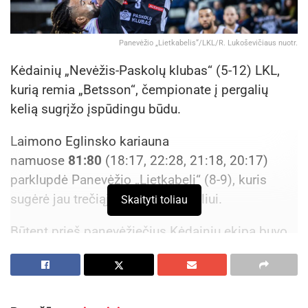
Panevėžio „Lietkabelis“/LKL/R. Lukoševičiaus nuotr.
Kėdainių „Nevėžis-Paskolų klubas“ (5-12) LKL,
kurią remia „Betsson“, čempionate į pergalių
kelią sugrįžo įspūdingu būdu.
Laimono Eglinsko kariauna
namuose
81:80
(18:17, 22:28, 21:18, 20:17)
parklupdė Panevėžio „Lietkabelį“ (8-9), kuris
sugėrė jau trečiąją nesėkmę paeiliui.
Skaityti toliau
Būtent prieš panevėžiečius Kėdainių ekipa buvo
iškovojusi paskutinę iki šol savo pergalę dar
praėjusių metų pabaigoje (77:69).
Nugalėtojų gretose ryškiausias buvo perimetro