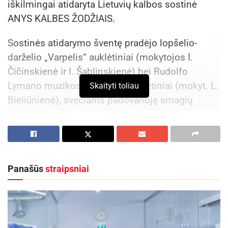
iškilmingai atidaryta Lietuvių kalbos sostinė
ANYS KALBES ŽODŽIAIS.
Sostinės atidarymo šventę pradėjo lopšelio-
darželio „Varpelis“ auklėtiniai (mokytojos I.
Čičinskienė ir I. Šablinskienė) bei Rudolfo
Lymano muzikos mokyklos auklėtiniai (mokyt. L.
Skaityti toliau
Bieliūnienė), svečiams padovanoję smagių
pasakojimų, posakių, mįslių ir dainų. Muzikos
mokyklos moksleiviai visus pradžiugino ir
kanklių polka.
Panašūs
straipsniai
Aktualios
naujienos
Rokiškyje užbaigtas remontuoti Respublikos
gatvės dviračių ir pėsčiųjų takas
2026-08-07