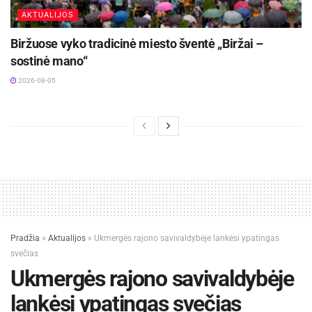
AKTUALIJOS
Biržuose vyko tradicinė miesto šventė „Biržai –
sostinė mano“
2026-08-05
Pradžia
»
Aktualijos
»
Ukmergės rajono savivaldybėje lankėsi ypatingas
svečias
Ukmergės rajono savivaldybėje
lankėsi ypatingas svečias