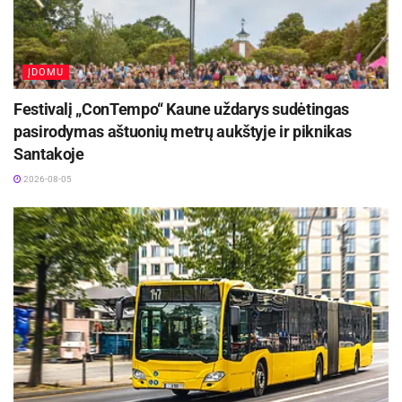
ĮDOMU
Festivalį „ConTempo“ Kaune uždarys sudėtingas
pasirodymas aštuonių metrų aukštyje ir piknikas
Santakoje
2026-08-05