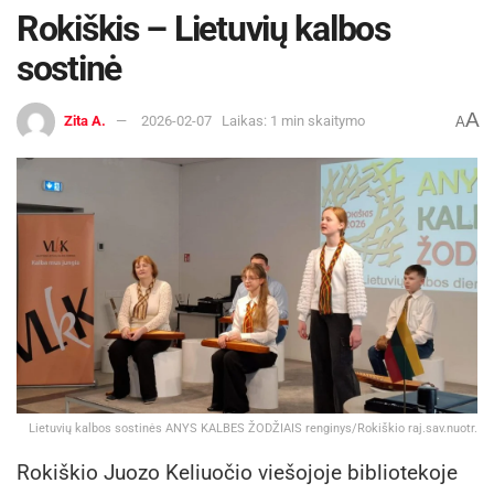
Rokiškis – Lietuvių kalbos
sostinė
A
Zita A.
2026-02-07
Laikas: 1 min skaitymo
A
Lietuvių kalbos sostinės ANYS KALBES ŽODŽIAIS renginys/Rokiškio raj.sav.nuotr.
Rokiškio Juozo Keliuočio viešojoje bibliotekoje