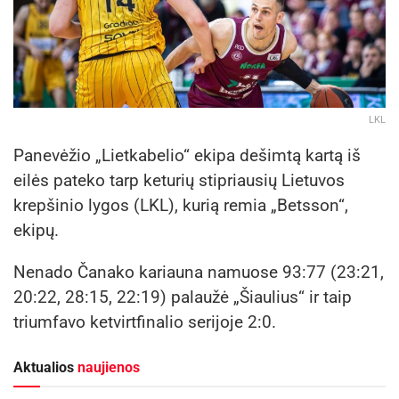
LKL
Panevėžio „Lietkabelio“ ekipa dešimtą kartą iš
eilės pateko tarp keturių stipriausių Lietuvos
krepšinio lygos (LKL), kurią remia „Betsson“,
ekipų.
Nenado Čanako kariauna namuose 93:77 (23:21,
20:22, 28:15, 22:19) palaužė „Šiaulius“ ir taip
triumfavo ketvirtfinalio serijoje 2:0.
Aktualios
naujienos