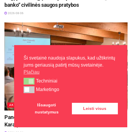
banko“ civilinės saugos pratybos
2026-08-06
Ši svetainė naudoja slapukus, kad užtikrintų
jums geriausią patirtį mūsų svetainėje.
Plačiau
Techniniai
Techniniai
Marketingo
Marketingo
Išsaugoti
AKTUALIJOS
Leisti visus
nustatymus
Panevėžys stiprina verslo ryšius su Jungtine
Karalyste