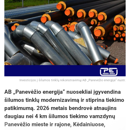
Investicijos į šilumos tinklų rekonstravimą/AB „Panevėžio energija“ nuotr.
AB „Panevėžio energija“ nuosekliai įgyvendina
šilumos tinklų modernizavimą ir stiprina tiekimo
patikimumą. 2026 metais bendrovė atnaujins
daugiau nei 4 km šilumos tiekimo vamzdynų
Panevėžio mieste ir rajone, Kėdainiuose,