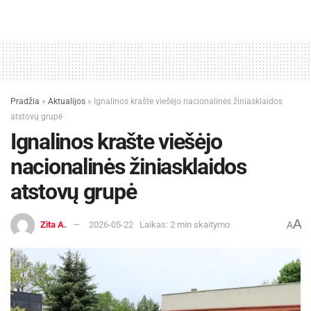
Pradžia
»
Aktualijos
»
Ignalinos krašte viešėjo nacionalinės žiniasklaidos
atstovų grupė
Ignalinos krašte viešėjo
nacionalinės žiniasklaidos
atstovų grupė
A
Zita A.
2026-05-22
Laikas: 2 min skaitymo
A