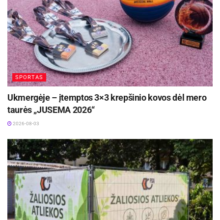
SPORTAS
Ukmergėje – įtemptos 3×3 krepšinio kovos dėl mero
taurės „JUSEMA 2026“
2026-08-03