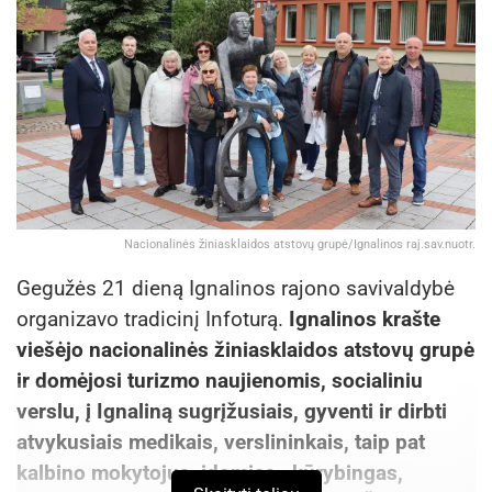
Nacionalinės žiniasklaidos atstovų grupė/Ignalinos raj.sav.nuotr.
Gegužės 21 dieną Ignalinos rajono savivaldybė
organizavo tradicinį Infoturą.
Ignalinos krašte
viešėjo nacionalinės žiniasklaidos atstovų grupė
ir domėjosi turizmo naujienomis, socialiniu
verslu, į Ignaliną sugrįžusiais, gyventi ir dirbti
atvykusiais medikais, verslininkais, taip pat
kalbino mokytojus, įdomias, kūrybingas,