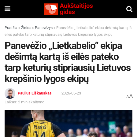
Pradžia
»
Žinios
»
Panevėžys
»
Panevėžio „Lietkabelio“ ekipa dešimtą kartą iš
eilės pateko tarp keturių stipriausių Lietuvos krepšinio lygos ekipų
Panevėžio „Lietkabelio“ ekipa
dešimtą kartą iš eilės pateko
tarp keturių stipriausių Lietuvos
krepšinio lygos ekipų
Paulius Liškauskas
2026-05-23
A
A
Laikas: 2 min skaitymo