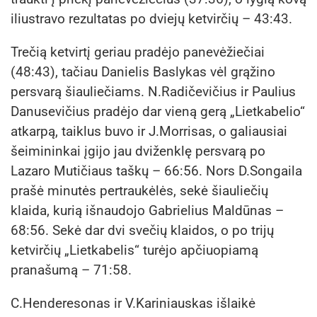
iliustravo rezultatas po dviejų ketvirčių – 43:43.
Trečią ketvirtį geriau pradėjo panevėžiečiai
(48:43), tačiau Danielis Baslykas vėl grąžino
persvarą šiauliečiams. N.Radičevičius ir Paulius
Danusevičius pradėjo dar vieną gerą „Lietkabelio“
atkarpą, taiklus buvo ir J.Morrisas, o galiausiai
šeimininkai įgijo jau dviženklę persvarą po
Lazaro Mutičiaus taškų – 66:56. Nors D.Songaila
prašė minutės pertraukėlės, sekė šiauliečių
klaida, kurią išnaudojo Gabrielius Maldūnas –
68:56. Sekė dar dvi svečių klaidos, o po trijų
ketvirčių „Lietkabelis“ turėjo apčiuopiamą
pranašumą – 71:58.
C.Henderesonas ir V.Kariniauskas išlaikė