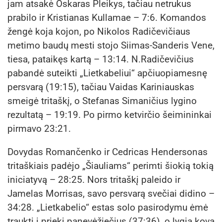
jam atsakė Oskaras Pleikys, tačiau netrukus
prabilo ir Kristianas Kullamae – 7:6. Komandos
žengė koja kojon, po Nikolos Radičevičiaus
metimo baudų mesti stojo Siimas-Sanderis Vene,
tiesa, pataikęs kartą – 13:14. N.Radičevičius
pabandė suteikti „Lietkabeliui“ apčiuopiamesnę
persvarą (19:15), tačiau Vaidas Kariniauskas
smeigė tritaškį, o Stefanas Simaničius lygino
rezultatą – 19:19. Po pirmo ketvirčio šeimininkai
pirmavo 23:21.
Dovydas Romančenko ir Cedricas Hendersonas
tritaškiais padėjo „Šiauliams“ perimti šiokią tokią
iniciatyvą – 28:25. Nors tritaškį paleido ir
Jamelas Morrisas, savo persvarą svečiai didino –
34:28. „Lietkabelio“ estas solo pasirodymu ėmė
traukti į priekį panevėžiečius (37:36), o lygią kovą