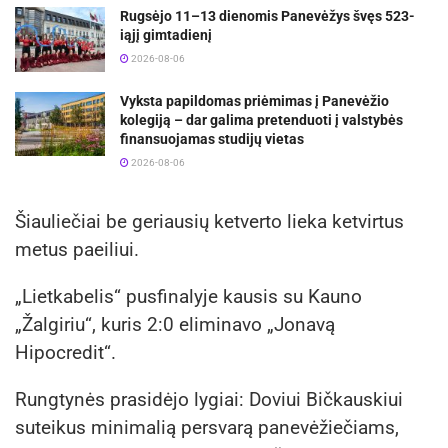
Rugsėjo 11–13 dienomis Panevėžys švęs 523-
iąjį gimtadienį
2026-08-06
Vyksta papildomas priėmimas į Panevėžio
kolegiją – dar galima pretenduoti į valstybės
finansuojamas studijų vietas
2026-08-06
Šiauliečiai be geriausių ketverto lieka ketvirtus
metus paeiliui.
„Lietkabelis“ pusfinalyje kausis su Kauno
„Žalgiriu“, kuris 2:0 eliminavo „Jonavą
Hipocredit“.
Rungtynės prasidėjo lygiai: Doviui Bičkauskiui
suteikus minimalią persvarą panevėžiečiams,