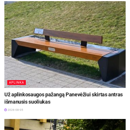
APLINKA
Už aplinkosaugos pažangą Panevėžiui skirtas antras
išmanusis suoliukas
2026-08-05