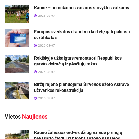
Kaune – nemokamos vasaros stovyklos vaikams
2026-08-07
Europos sveikatos draudimo kortelę gali pakeisti
sertifikatas
2026-08-07
Rokiškyje užbaigtas remontuoti Respublikos
gatvės dviračių ir pėsčiųjų takas
2026-08-07
Biržų rajone planuojama Širvėnos ežero Astravo
užtvankos rekonstrukcija
2026-08-07
Vietos
Naujienos
Kauno žaliosios erdvės džiugina nuo pirmųjų
pavasario žiedų iki rudens sezono pabaigos