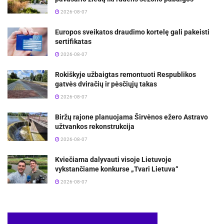
2026-08-07
Europos sveikatos draudimo kortelę gali pakeisti
sertifikatas
2026-08-07
Rokiškyje užbaigtas remontuoti Respublikos
gatvės dviračių ir pėsčiųjų takas
2026-08-07
Biržų rajone planuojama Širvėnos ežero Astravo
užtvankos rekonstrukcija
2026-08-07
Kviečiama dalyvauti visoje Lietuvoje
vykstančiame konkurse „Tvari Lietuva“
2026-08-07