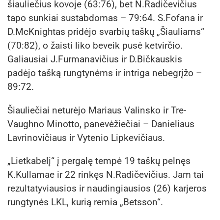
šiauliečius kovoje (63:76), bet N.Radičevičius
tapo sunkiai sustabdomas – 79:64. S.Fofana ir
D.McKnightas pridėjo svarbių taškų „Šiauliams“
(70:82), o žaisti liko beveik pusė ketvirčio.
Galiausiai J.Furmanavičius ir D.Bičkauskis
padėjo tašką rungtynėms ir intriga nebegrįžo –
89:72.
Šiauliečiai neturėjo Mariaus Valinsko ir Tre-
Vaughno Minotto, panevėžiečiai – Danieliaus
Lavrinovičiaus ir Vytenio Lipkevičiaus.
„Lietkabelį“ į pergalę tempė 19 taškų pelnęs
K.Kullamae ir 22 rinkęs N.Radičevičius. Jam tai
rezultatyviausios ir naudingiausios (26) karjeros
rungtynės LKL, kurią remia „Betsson“.