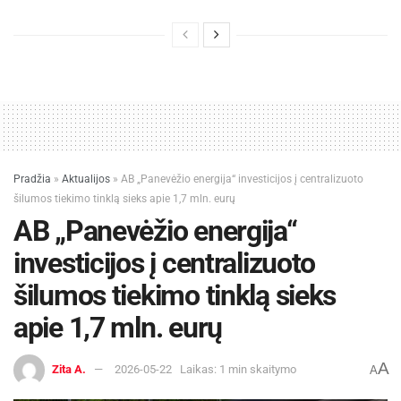
Pradžia
»
Aktualijos
»
AB „Panevėžio energija“ investicijos į centralizuoto
šilumos tiekimo tinklą sieks apie 1,7 mln. eurų
AB „Panevėžio energija“
investicijos į centralizuoto
šilumos tiekimo tinklą sieks
apie 1,7 mln. eurų
A
Zita A.
2026-05-22
Laikas: 1 min skaitymo
A