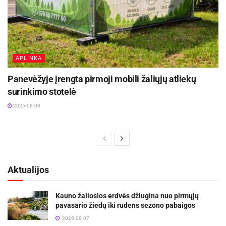
APLINKA
Panevėžyje įrengta pirmoji mobili žaliųjų atliekų
surinkimo stotelė
2026-08-03
Aktualijos
Kauno žaliosios erdvės džiugina nuo pirmųjų
pavasario žiedų iki rudens sezono pabaigos
2026-08-07