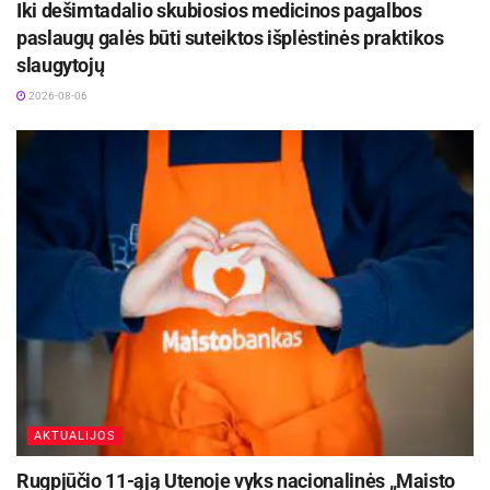
Iki dešimtadalio skubiosios medicinos pagalbos
paslaugų galės būti suteiktos išplėstinės praktikos
slaugytojų
2026-08-06
AKTUALIJOS
Rugpjūčio 11-ąją Utenoje vyks nacionalinės „Maisto