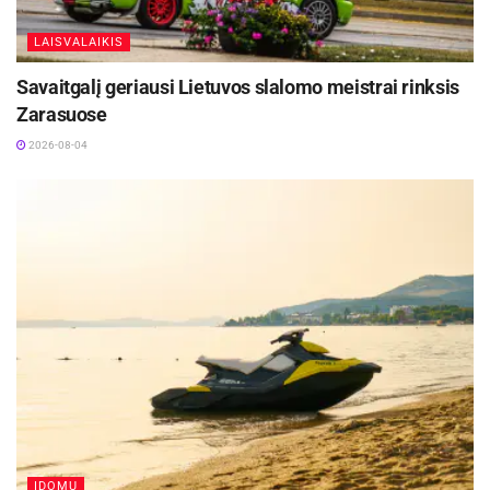
LAISVALAIKIS
Savaitgalį geriausi Lietuvos slalomo meistrai rinksis
Zarasuose
2026-08-04
ĮDOMU