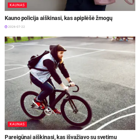
KAUNAS
Kauno policija aiškinasi, kas apiplėšė žmogų
2026-07-22
KAUNAS
Pareigūnai aiškinasi, kas išvažiavo su svetimu