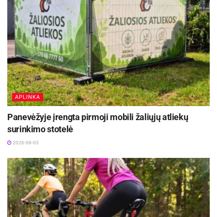
APLINKA
Panevėžyje įrengta pirmoji mobili žaliųjų atliekų
surinkimo stotelė
2026-08-03