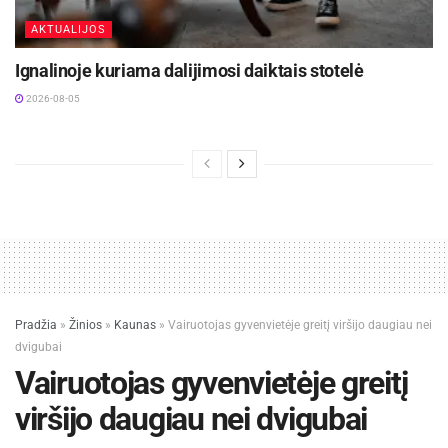
AKTUALIJOS
Ignalinoje kuriama dalijimosi daiktais stotelė
2026-08-05
Pradžia
»
Žinios
»
Kaunas
»
Vairuotojas gyvenvietėje greitį viršijo daugiau nei
dvigubai
Vairuotojas gyvenvietėje greitį
viršijo daugiau nei dvigubai