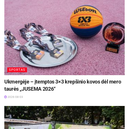
ugdytiniai.
D. Kibirkšties nuotr.
Šaltinis:
Panevėžio sporto centras
SPORTAS
Žymos:
Lengvoji atletika
Panevėžio sporto centras
Ukmergėje – įtemptos 3×3 krepšinio kovos dėl mero
taurės „JUSEMA 2026“
2026-08-03