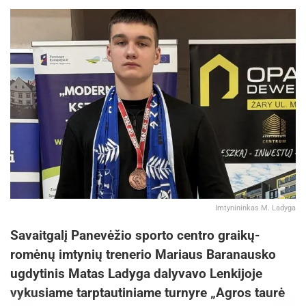
Imtynininkas M. Ladyga
Savaitgalį Panevėžio sporto centro graikų-
romėnų imtynių trenerio Mariaus Baranausko
ugdytinis Matas Ladyga dalyvavo Lenkijoje
vykusiame tarptautiniame turnyre „Agros taurė