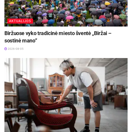
AKTUALIJOS
Biržuose vyko tradicinė miesto šventė „Biržai –
sostinė mano“
2026-08-05