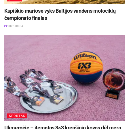
Kupiškio mariose vyks Baltijos vandens motociklų
čempionato finalas
2026-08-04
SPORTAS
Ukmergėje – įtemptos 3×3 krepšinio kovos dėl mero