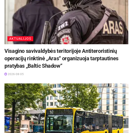
AKTUALIJOS
Visagino savivaldybės teritorijoje Antiteroristinių
operacijų rinktinė „Aras“ organizuoja tarptautines
pratybas „Baltic Shadow“
2026-08-05