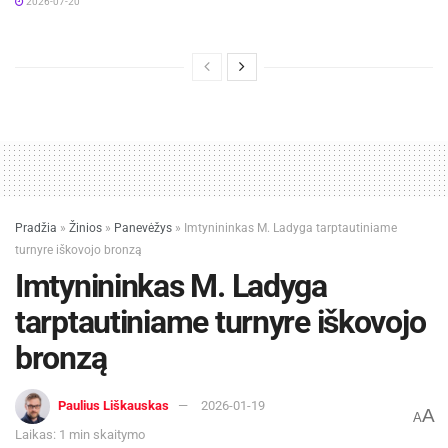
2026-07-20
Pradžia
»
Žinios
»
Panevėžys
»
Imtynininkas M. Ladyga tarptautiniame
turnyre iškovojo bronzą
Imtynininkas M. Ladyga
tarptautiniame turnyre iškovojo
bronzą
Paulius Liškauskas
2026-01-19
A
A
Laikas: 1 min skaitymo