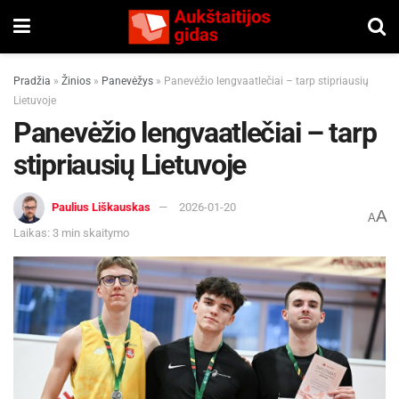
Pradžia
»
Žinios
»
Panevėžys
»
Panevėžio lengvaatlečiai – tarp stipriausių
Lietuvoje
Panevėžio lengvaatlečiai – tarp
stipriausių Lietuvoje
Paulius Liškauskas
2026-01-20
A
A
Laikas: 3 min skaitymo