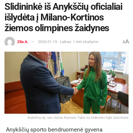
Slidininkė iš Anykščių oficialiai
išlydėta į Milano-Kortinos
žiemos olimpines žaidynes
A
Zita A.
2026-01-19
Laikas: 1 min skaitymo
A
Anykščių raj. sav. meras Kęstutis Tubis su slidininke Egle Savickaite
Anykščių sporto bendruomenė gyvena