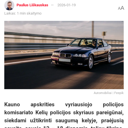
Paulius Liškauskas
2026-01-19
A
A
Laikas: 1 min skaitymo
Automobiliai | Feepik
Kauno apskrities vyriausiojo policijos
komisariato Kelių policijos skyriaus pareigūnai,
siekdami užtikrinti saugumą kelyje, praėjusią