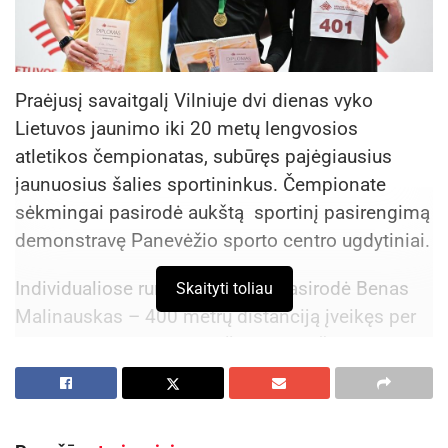
Praėjusį savaitgalį Vilniuje dvi dienas vyko
Lietuvos jaunimo iki 20 metų lengvosios
atletikos čempionatas, subūręs pajėgiausius
jaunuosius šalies sportininkus. Čempionate
sėkmingai pasirodė aukštą sportinį pasirengimą
demonstravę Panevėžio sporto centro ugdytiniai.
Individualiose rungtyse puikiai pasirodė Benas
Skaityti toliau
Malinauskas – 400 metrų distanciją įveikęs per
51,47 sek. sportininkas iškovojo trečiąją vietą.
Lengvaatletis taip pat startavo 200 metrų
bėgime, kuriame užėmė devintąją vietą.