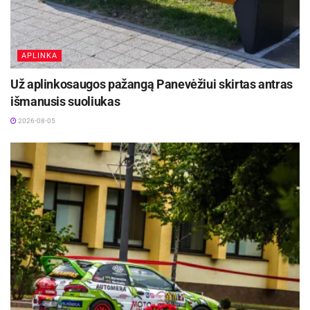
APLINKA
Už aplinkosaugos pažangą Panevėžiui skirtas antras
išmanusis suoliukas
2026-08-05