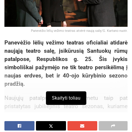
Panevėžio lėlių vežimo teatras atvėrė naują salę/G. Kartano nuotr.
Panevėžio lėlių vežimo teatras oficialiai atidarė
naująją teatro salę, įsikūrusią Santuokų rūmų
patalpose, Respublikos g. 25. Šis įvykis
simboliškai pažymėjo ne tik teatro persikėlimą į
naujas erdves, bet ir 40-ojo kūrybinio sezono
pradžią.
Naujųjų patalpų atidarymo metu taip pat
Skaityti toliau
pristatytas jubiliejinis teatro sezonas, kuriame
dalyvavo miesto vadovai, kultūros ministrė Vaida
Aleknavičienė, Lietuvos Respublikos Prezidento
vyriausioji patarėja Jolanta Karpavičienė, kultūros