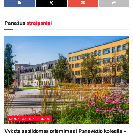
Aktualios
naujienos
Maudytis galima visose Panevėžio maudyklose,
Panašūs
straipsniai
išskyrus Kultūros ir poilsio parko braidyklą
2026-08-07
Rugsėjo 11–13 dienomis Panevėžys švęs 523-
iąjį gimtadienį
2026-08-06
Panevėžio karaimų bendruomenės gyvenimą
atspindinčias fotografijas, kuriose dominuoja
Kozyrovičių, Čaprackų (Čaprockių), Grigulevičių,
Rajeckų, Novickių šeimų nuotraukos, daugiausia
asmenų portretai;
MOKSLAS IR STUDIJOS
Panevėžio legendos Stasio Petrausko Bitlo
Vyksta papildomas priėmimas į Panevėžio kolegiją –