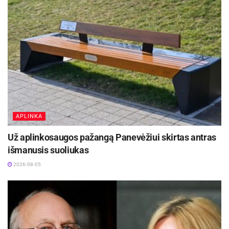
Šaltinis:
Panevėžio miesto savivaldybė
Žymos:
Panevėžio miesto savivaldybė
APLINKA
Už aplinkosaugos pažangą Panevėžiui skirtas antras
išmanusis suoliukas
2026-08-05