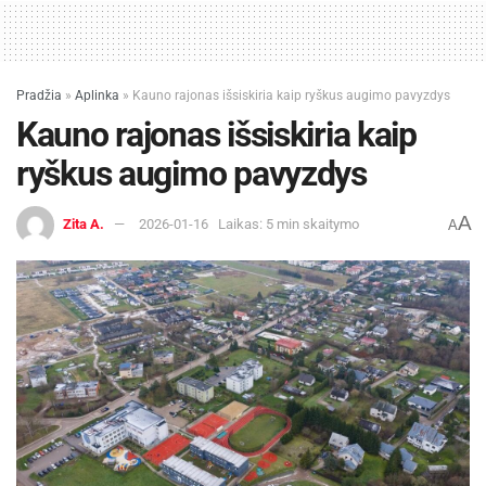
Žymos:
Panevėžio miesto savivaldybė
Pradžia
»
Aplinka
»
Kauno rajonas išsiskiria kaip ryškus augimo pavyzdys
Kauno rajonas išsiskiria kaip
ryškus augimo pavyzdys
A
Zita A.
2026-01-16
Laikas: 5 min skaitymo
A