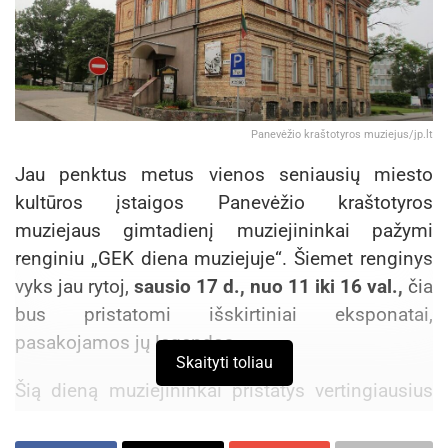
Panevėžio kraštotyros muziejus/jp.lt
Jau penktus metus vienos seniausių miesto
kultūros įstaigos Panevėžio kraštotyros
muziejaus gimtadienį muziejininkai pažymi
renginiu „GEK diena muziejuje“. Šiemet renginys
vyks jau rytoj,
sausio 17 d., nuo 11 iki 16 val.,
čia
bus pristatomi išskirtiniai eksponatai,
pasakojamos jų legendos.
Skaityti toliau
Šią dieną muziejininkai pristatys vertingiausius
2025 m. muziejaus įsigytus eksponatus: