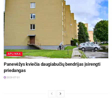
dalyvauti renginyje bei kitaip pažinti Panevėžio
kraštotyros muziejų!
Renginys nemokamas.
APLINKA
Panevėžys kviečia daugiabučių bendrijas įsirengti
priedangas
2026-07-31