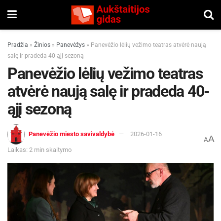
Pradžia
»
Žinios
»
Panevėžys
»
Panevėžio lėlių vežimo teatras atvėrė naują
salę ir pradeda 40-ąjį sezoną
Panevėžio lėlių vežimo teatras
atvėrė naują salę ir pradeda 40-
ąjį sezoną
Panevėžio miesto savivaldybė
2026-01-16
A
A
Laikas: 2 min skaitymo