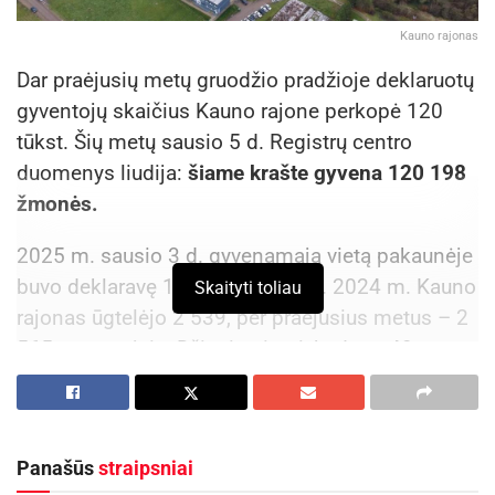
Kauno rajonas
Dar praėjusių metų gruodžio pradžioje deklaruotų
gyventojų skaičius Kauno rajone perkopė 120
tūkst. Šių metų sausio 5 d. Registrų centro
duomenys liudija:
šiame krašte gyvena 120 198
žmonės.
2025 m. sausio 3 d. gyvenamąją vietą pakaunėje
buvo deklaravę 117 633 žmonės. 2024 m. Kauno
Skaityti toliau
rajonas ūgtelėjo 2 539, per praėjusius metus – 2
565 gyventojais. Džiugina ir tai, kad net 43 proc.
gyventojų yra 15–45 metų, o amžiaus vidurkis –
40 metų.
Lietuvoje daugelis savivaldybių susiduria su
Panašūs
straipsniai
gyventojų skaičiaus mažėjimu, tačiau Kauno