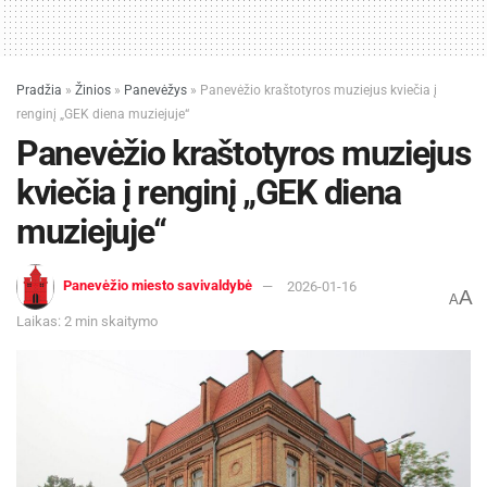
Pradžia
»
Žinios
»
Panevėžys
»
Panevėžio kraštotyros muziejus kviečia į
renginį „GEK diena muziejuje“
Panevėžio kraštotyros muziejus
kviečia į renginį „GEK diena
muziejuje“
Panevėžio miesto savivaldybė
2026-01-16
A
A
Laikas: 2 min skaitymo