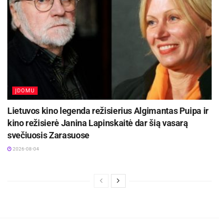
ĮDOMU
Lietuvos kino legenda režisierius Algimantas Puipa ir
kino režisierė Janina Lapinskaitė dar šią vasarą
svečiuosis Zarasuose
2026-08-04