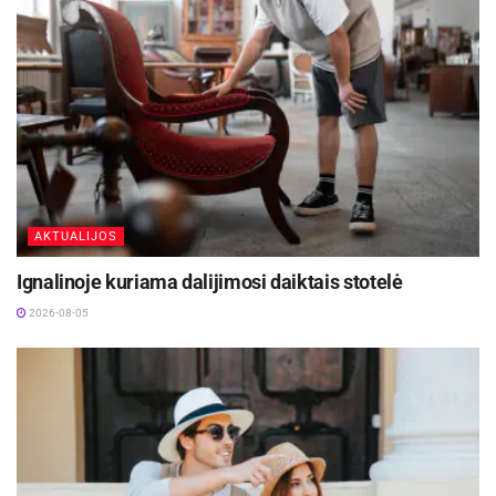
su porankiais, individualūs LED apšvietimo
moduliai, klimato kontrolės sistema bei USB
įkrovimo lizdai.
Aktualios
naujienos
Šalia Baisogalos prasidėjo ilgai laukto kelio
remontas
AKTUALIJOS
2026-08-05
Ignalinoje kuriama dalijimosi daiktais stotelė
Atnaujinama Ceikinių lauko estrada, Ignalinos
2026-08-05
rajone
2026-08-05
Įmonės direktorius Algirdas Vaidotas ir
Transporto skyriaus vadovas Jonas Sieliūnas
sakė, kad naujos kartos dyzeliniai varikliai