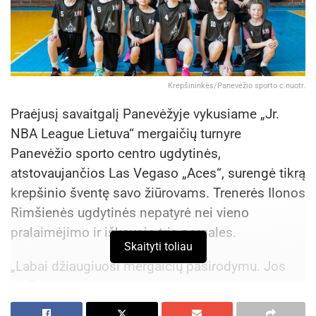
Krepšininkės/Panevėžio sporto c.nuotr.
Praėjusį savaitgalį Panevėžyje vykusiame „Jr.
NBA League Lietuva“ mergaičių turnyre
Panevėžio sporto centro ugdytinės,
atstovaujančios Las Vegaso „Aces“, surengė tikrą
krepšinio šventę savo žiūrovams. Trenerės Ilonos
Rimšienės ugdytinės nepatyrė nei vieno
pralaimėjimo ir iškovojo tris pergales.
Skaityti toliau
„Labai džiaugiuosi mergaičių pasirodymu. Jos
aikštelėje demonstravo susikaupimą ir drąsą.
Smagu, kad kiekviena žaidėja gavo progą