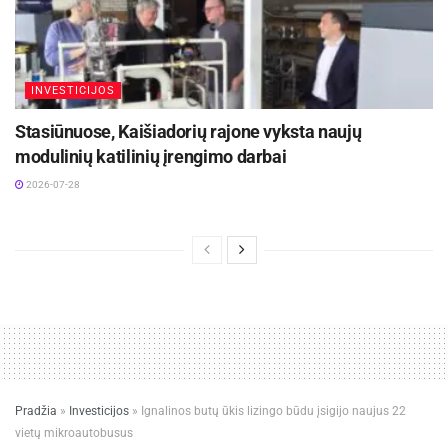
INVESTICIJOS
Stasiūnuose, Kaišiadorių rajone vyksta naujų
modulinių katilinių įrengimo darbai
2026-07-28
Pradžia
»
Investicijos
»
Ignalinos butų ūkis lizingo būdu įsigijo naujus 22
vietų mikroautobusus