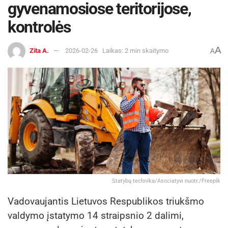
gyvenamosiose teritorijose,
kontrolės
A
Zita A.
2026-02-26
Laikas: 2 min skaitymo
A
Statybų technika/Asociatyvi nuotr./Freepik
Vadovaujantis Lietuvos Respublikos triukšmo
valdymo įstatymo 14 straipsnio 2 dalimi,