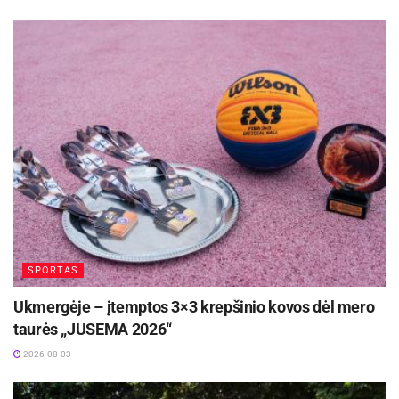
ŠSPC) panevėžietės visiškai dominavo
aikštelėje. Komanda išlaikė aukštą tempą iki pat
finalinio švilpuko. Tvirtas žaidimas po krepšiu,
perimti kamuoliai ir taiklūs metimai lėmė
įspūdingą rezultatą – 44:4.
Šaltinis:
Panevėžio sporto centras
Žymos:
Panevėžio sporto centras
SPORTAS
Ukmergėje – įtemptos 3×3 krepšinio kovos dėl mero
taurės „JUSEMA 2026“
2026-08-03