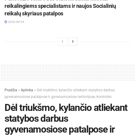
reikalingiems specialistams ir naujos Socialinių
reikalų skyriaus patalpos
2026-08-04
Pradžia
»
Aplinka
»
Dėl triukšmo, kylančio atliekant statybos darbus
gyvenamosiose patalpose ir gyvenamosiose teritorijose, kontrolės
Dėl triukšmo, kylančio atliekant
statybos darbus
gyvenamosiose patalpose ir