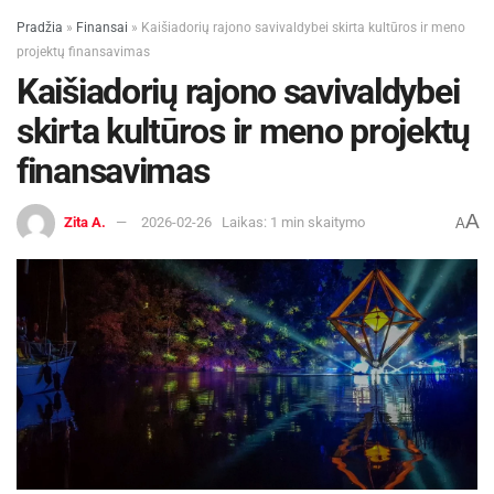
Pradžia
»
Finansai
»
Kaišiadorių rajono savivaldybei skirta kultūros ir meno
projektų finansavimas
Kaišiadorių rajono savivaldybei
skirta kultūros ir meno projektų
finansavimas
A
Zita A.
2026-02-26
Laikas: 1 min skaitymo
A