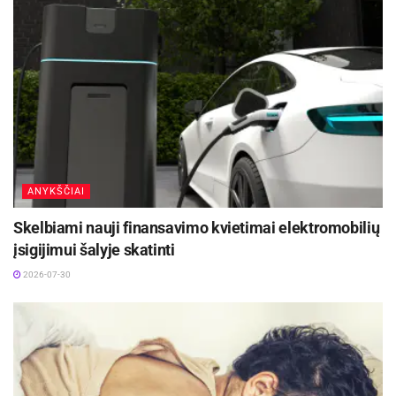
ANYKŠČIAI
Skelbiami nauji finansavimo kvietimai elektromobilių
įsigijimui šalyje skatinti
2026-07-30