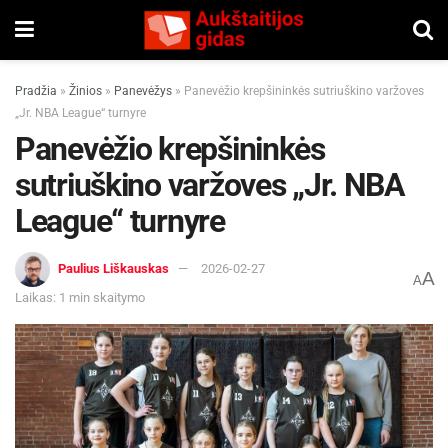
Pradžia
»
Žinios
»
Panevėžys
»
Panevėžio krepšininkės sutriuškino varžoves
„Jr. NBA League“ turnyre
Panevėžio krepšininkės
sutriuškino varžoves „Jr. NBA
League“ turnyre
Paulius Liškauskas
2026-02-27
A
A
Laikas: 1 min skaitymo