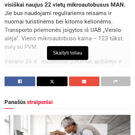
visiškai naujus 22 vietų mikroautobusus MAN.
Jie bus naudojami reguliariems reisams ir
nuomai turistinėms bei kitoms kelionėms.
Transporto priemonės įsigytos iš UAB „Verslo
alėja“. Vieno mikroautobuso kaina – 123 tūkst.
eurų su PVM.
Skaityti toliau
Vasario 26 d. modernius pirkinius apžiūrėjo ir
tikslingomis įmonės investicijomis pasidžiaugė
Ignalinos rajono savivaldybės meras Laimutis
Ragaišis ir vicemeras Imantas Umbražiūnas.
MAN mikroautobusai orientuoti į keleivių
Panašūs
straipsniai
komfortą, saugumą ir efektyvų eksploatavimą.
Transporto priemonėse sumontuotos pažangios
saugumo sistemos, o keleivių patogumui
įrengtos ergonomiškos, aukštos klasės sėdynės