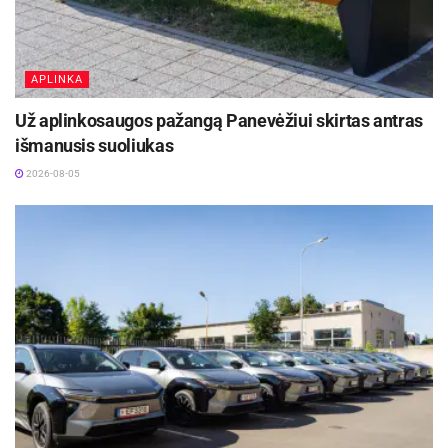
APLINKA
Už aplinkosaugos pažangą Panevėžiui skirtas antras
išmanusis suoliukas
2026-08-05