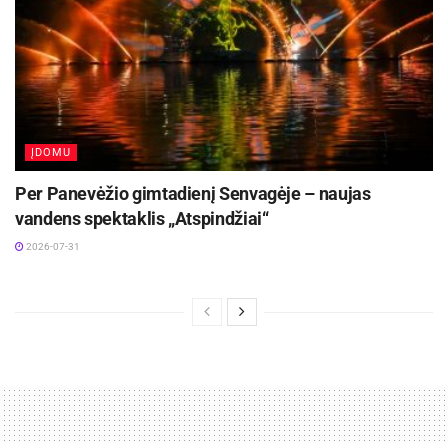
ĮDOMU
Per Panevėžio gimtadienį Senvagėje – naujas
vandens spektaklis „Atspindžiai“
2026-07-31