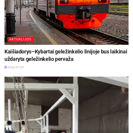
AKTUALIJOS
Kaišiadorys–Kybartai geležinkelio linijoje bus laikinai
uždaryta geležinkelio pervaža
2026-07-29