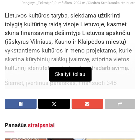
Renginys „Tėkmėje“, Rumšiškės. 2024 m./Giedrės Streikauskaitės nuotr.
Lietuvos kultūros taryba, siekdama užtikrinti
tolygią kultūrinę raidą visoje Lietuvoje, kasmet
skiria finansavimą dešimtyje Lietuvos apskričių
(išskyrus Vilniaus, Kauno ir Klaipėdos miestų)
vykstantiems kultūros ir meno projektams, kurie
skatina kūrybinių raiškų įvairovę, stiprina vietos
kultūrinį identitetą ir skatina bendradarbiavimą.
Skaityti toliau
Šiemet, įvertinus paraiškas, finansuoti 348
kultūros ir meno projektai, kuriems skirta 2,9
mln. eurų. Iš jų Kauno apskrityje finansuoti 38
projektai ir jiems įgyvendinti skirta 323 tūkst.
eurų.
Kaišiadorių r. savivaldybės pareiškėjų
Panašūs
straipsniai
teigiamai įvertinti 6 projektai (Rumšiškių,
Kaišiadorių ir Žiežmarių kultūros centrų,