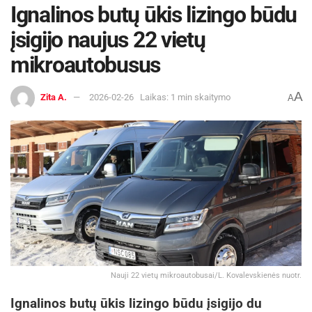
Ignalinos butų ūkis lizingo būdu
įsigijo naujus 22 vietų
mikroautobusus
A
Zita A.
2026-02-26
Laikas: 1 min skaitymo
A
Nauji 22 vietų mikroautobusai/L. Kovalevskienės nuotr.
Ignalinos butų ūkis lizingo būdu įsigijo du