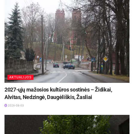
AKTUALIJOS
2027-ųjų mažosios kultūros sostinės – Židikai,
Alvitas, Nedzingė, Daugėliškis, Žasliai
2026-08-03