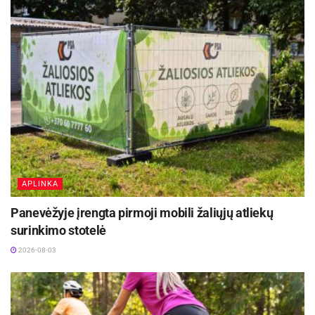
APLINKA
Panevėžyje įrengta pirmoji mobili žaliųjų atliekų
surinkimo stotelė
2026-08-03