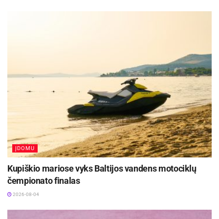
Šaltinis:
Panevėžio sporto centras
Žymos:
Panevėžio sporto centras
ĮDOMU
Kupiškio mariose vyks Baltijos vandens motociklų
čempionato finalas
2026-08-04