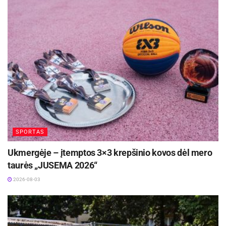
SPORTAS
Ukmergėje – įtemptos 3×3 krepšinio kovos dėl mero
taurės „JUSEMA 2026“
2026-08-03