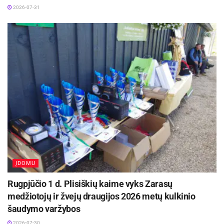
2026-07-31
ĮDOMU
Rugpjūčio 1 d. Plisiškių kaime vyks Zarasų
medžiotojų ir žvejų draugijos 2026 metų kulkinio
šaudymo varžybos
2026-07-30