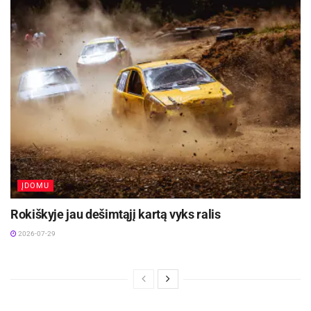
ĮDOMU
Rokiškyje jau dešimtąjį kartą vyks ralis
2026-07-29