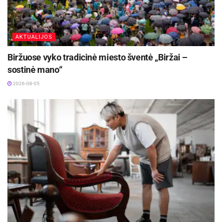
kompozitorės Magdalena Cynk (Torūnė) ir Zita
Bružaitė (Kaunas).
AKTUALIJOS
Aktualios
naujienos
Biržuose vyko tradicinė miesto šventė „Biržai –
sostinė mano“
Iki dešimtadalio skubiosios medicinos pagalbos
paslaugų galės būti suteiktos išplėstinės
2026-08-05
praktikos slaugytojų
2026-08-06
Rugpjūčio 11-ąją Utenoje vyks nacionalinės
„Maisto banko“ civilinės saugos pratybos
2026-08-06
„Ateitis ir tapatybė čia susitinka prie Vyslos, kuri
jau 800 metų formuoja Torunės istorijos ritmą.
Tai upė, pasakojanti apie Hanzą ir mūsų miesto
Hanzos laikų istorijos šaknis, bet kartu ir apie tai,