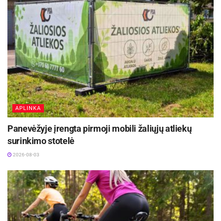
APLINKA
Panevėžyje įrengta pirmoji mobili žaliųjų atliekų
surinkimo stotelė
2026-08-03