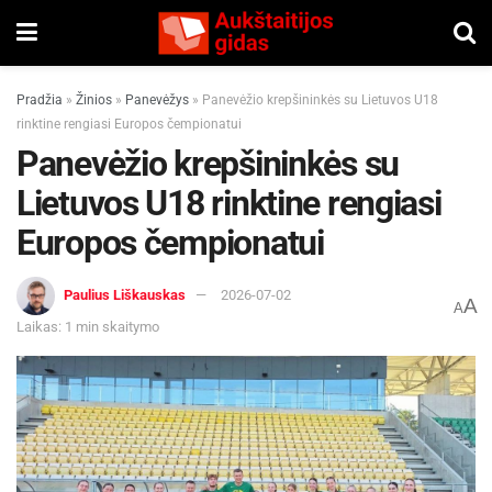
Pradžia
»
Žinios
»
Panevėžys
»
Panevėžio krepšininkės su Lietuvos U18
rinktine rengiasi Europos čempionatui
Panevėžio krepšininkės su
Lietuvos U18 rinktine rengiasi
Europos čempionatui
Paulius Liškauskas
2026-07-02
A
A
Laikas: 1 min skaitymo