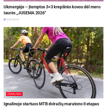
metų sveikatos priežiūros kokybės ir efektyvumo
Ukmergėje – įtemptos 3×3 krepšinio kovos dėl mero
didinimo plėtros programą. Bendra projekto vertė
taurės „JUSEMA 2026“
siekia daugiau kaip 18 mln. eurų.
2026-08-03
Šaltinis:
Kauno miesto savivaldybė
Žymos:
Kauno miesto savivaldybė
IGNALINA
Ignalinoje startuos MTB dviračių maratono II etapas