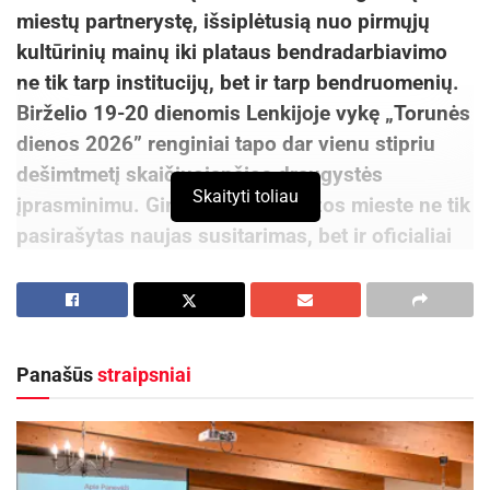
miestų partnerystę, išsiplėtusią nuo pirmųjų
kultūrinių mainų iki plataus bendradarbiavimo
ne tik tarp institucijų, bet ir tarp bendruomenių.
Birželio 19-20 dienomis Lenkijoje vykę „Torunės
dienos 2026” renginiai tapo dar vienu stipriu
dešimtmetį skaičiuojančios draugystės
Skaityti toliau
įprasminimu. Giminingame Hanzos mieste ne tik
pasirašytas naujas susitarimas, bet ir oficialiai
atidarytas Kauno vardu skveras.
Birželio 19 d. broliškame mieste pasirašytas
Torunės metropolijos ir Kauno ketinimų
Panašūs
straipsniai
protokolas, žymintis naują, ilgametį bendrystės
etapą – nuo 2018 metų vykstančio Torunės ir
Kauno bendradarbiavimo plėtrą į regioninį
lygmenį.