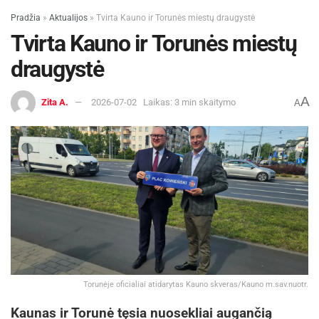
Pradžia
»
Aktualijos
»
Tvirta Kauno ir Torunės miestų draugystė
Tvirta Kauno ir Torunės miestų
draugystė
A
Zita A.
2026-07-02
Laikas: 3 min skaitymo
A
Torunėje oficialiai atidarytas Kauno skveras/Kauno m.sav.nuotr.
Kaunas ir Torunė tęsia nuosekliai augančią