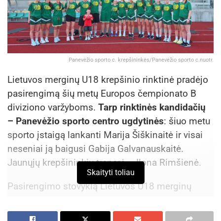
Panevėžio sporto c. krepšininkės/Panevėžio sporto c.nuotr.
Lietuvos merginų U18 krepšinio rinktinė pradėjo
pasirengimą šių metų Europos čempionato B
diviziono varžyboms.
Tarp rinktinės kandidačių
– Panevėžio sporto centro ugdytinės
: šiuo metu
sporto įstaigą lankanti Marija Šiškinaitė ir visai
neseniai ją baigusi Gabija Galvanauskaitė.
Jaunųjų krepšininkių trenerė – Ilona Rimšienė.
Skaityti toliau
Pasirengimo stovyklą Lietuvos U18 merginų
rinktinė pradėjo Druskininkuose. Dalis rinktinės
kandidačių šiuo metu ruošiasi U20 Europos