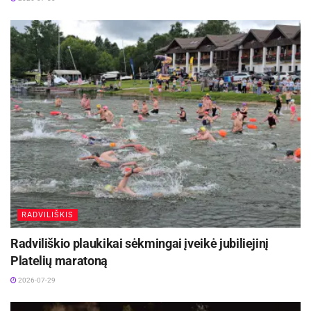
RADVILIŠKIS
Radviliškio plaukikai sėkmingai įveikė jubiliejinį
Platelių maratoną
2026-07-29