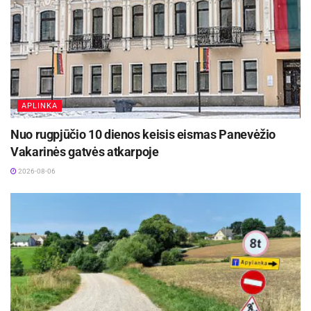
palankias bei saugias sąlygas darbuotojams“, –
sako LSMU Kauno ligoninės generalinė direktorė
prof. dr. Diana Žaliaduonytė.
APLINKA
Nuo rugpjūčio 10 dienos keisis eismas Panevėžio
Vakarinės gatvės atkarpoje
2026-08-06
Vienoje vietoje sutelktos skubiosios pagalbos
grandys leis greičiau atlikti tyrimus, operatyviau
nustatyti diagnozę ir nedelsiant pradėti gydymą.
Kritinėse situacijose kiekvienas sutaupytas