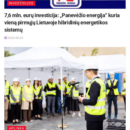
INVESTICIJOS
7,6 mln. eurų investicija: „Panevėžio energija“ kuria
vieną pirmųjų Lietuvoje hibridinių energetikos
sistemų
2026-06-25
APLINKA