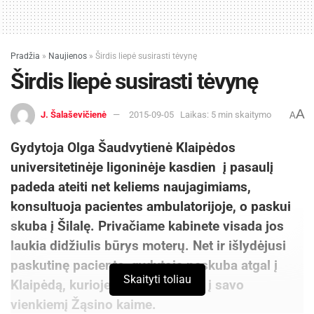
Pradžia
»
Naujienos
»
Širdis liepė susirasti tėvynę
Širdis liepė susirasti tėvynę
A
J. Šalaševičienė
2015-09-05
Laikas: 5 min skaitymo
A
Gydytoja Olga Šaudvytienė Klaipėdos
universitetinėje ligoninėje kasdien į pasaulį
padeda ateiti net keliems naujagimiams,
konsultuoja pacientes ambulatorijoje, o paskui
skuba į Šilalę. Privačiame kabinete visada jos
laukia didžiulis būrys moterų. Net ir išlydėjusi
paskutinę pacientę, gydytoja neskuba atgal į
Skaityti toliau
Klaipėdą, kurioje gyvena, o suka į savo
vienkiemį Žąsino kaime.