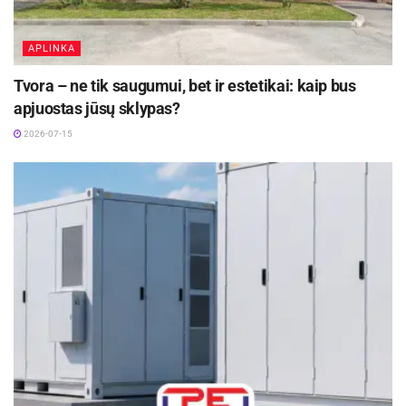
APLINKA
Tvora – ne tik saugumui, bet ir estetikai: kaip bus
apjuostas jūsų sklypas?
2026-07-15