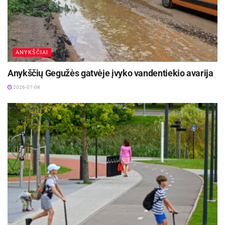
dalyvavo beveik 1 tūkst. respondentų.
ANYKŠČIAI
Anykščių Gegužės gatvėje įvyko vandentiekio avarija
2026-07-08