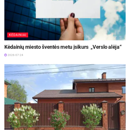
KĖDAINIAI
Kėdainių miesto šventės metu įsikurs „Verslo alėja“
2026-07-24