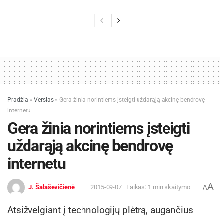
Pradžia
»
Verslas
»
Gera žinia norintiems įsteigti uždarąją akcinę bendrovę
internetu
Gera žinia norintiems įsteigti
uždarąją akcinę bendrovę
internetu
A
J. Šalaševičienė
2015-09-07
Laikas: 1 min skaitymo
A
Atsižvelgiant į technologijų plėtrą, augančius