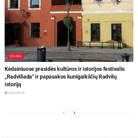
ĮDOMU
Kėdainiuose prasidės kultūros ir istorijos festivalis
„Radviliada“ ir papasakos kunigaikščių Radvilų
istoriją
2026-08-04