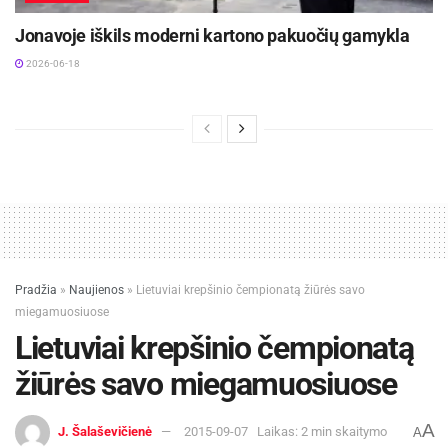
Jonavoje iškils moderni kartono pakuočių gamykla
2026-06-18
Pradžia
»
Naujienos
»
Lietuviai krepšinio čempionatą žiūrės savo
miegamuosiuose
Lietuviai krepšinio čempionatą
žiūrės savo miegamuosiuose
A
J. Šalaševičienė
2015-09-07
Laikas: 2 min skaitymo
A