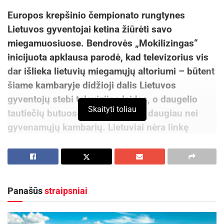
Europos krepšinio čempionato rungtynes
Lietuvos gyventojai ketina žiūrėti savo
miegamuosiuose. Bendrovės „Mokilizingas“
inicijuota apklausa parodė, kad televizorius vis
dar išlieka lietuvių miegamųjų altoriumi – būtent
šiame kambaryje didžioji dalis Lietuvos
gyventojų stebi televizijos laidas, o daugelio
Skaityti toliau
tautiečių butuose televizorių yra daugiau nei
gyvenamųjų kambarių. Lietuviai nėra linkę
paisyti medikų patarimų ir laikytis sveikos
gyvensenos taisyklių bei vengti televizorių
patalpose, kuriose miegama.
Panašūs
straipsniai
„Matome, kad Lietuvos gyventojų aistra
televizoriui nemažėja daugiau nei dešimtmetį.
Televizijos laidos paprastai yra žiūrimos keliuose