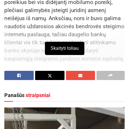
poreikius bei vis didėjantį mobilumo poreikį,
plečiasi galimybės įsteigti juridinį asmenį
neišėjus iš namų. Anksčiau, nors ir buvo galima
naudotis uždarosios akcinės bendrovės steigimo
internetu paslauga, tačiau daugelio bankų
klientai vis tik turėdavo apsilankyti atitinkamo
Skaityti toliau
banko skyriuje tam, jog galėtų atidaryti
kaupiamąją steigiamo juridinio asmens sąskaitą.
Tačiau tai – jau praeitis. Šiuo metu praktiškai visų
Lietuvoje veikiančių didžiųjų bankų – DNB,
„Danske bank“, „Šiaulių bankas“, „Citadele“,
„Swedbank“ bei SEB banko klientai gali steigti
Panašūs
straipsniai
uždarąją akcinę bendrovę Lietuvoje iš bet kurios
pasaulio vietos ar tiesiog neišeidami iš namų.
Aktualios
naujienos