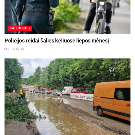
„Panevėžio keliai“ generalinis direktorius
Virmantas Puidokas. Sutartyje numatytas darbų
atlikimo terminas – 4 mėnesiai.
NAUJIENOS
AB „Panevėžio keliai“ specialistai darbus
Policijos reidai šalies keliuose liepos mėnesį
pradeda nedelsdami. Pirmiausia, atlikus
2026-07-13
reikalingus inžinerinius tyrinėjimus, bus parengti
preliminarūs projektiniai pasiūlymai dėl kilimo ir
tūpimo tako dangos konstrukcijos remonto būdų
ir technologijų.
Esamas kilimo ir tūpimo takas, kurio ilgis siekia
540 metrų, o plotis – 23 metrus, yra susidėvėjęs,
asfaltbetonio danga pažeista bei deformuota,
išvagota 7–9 centimetrų storio plyšiais,
susidariusiais dėl aplinkos poveikio ir