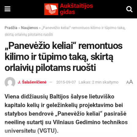
Pradžia
»
Naujienos
»
„Panevėžio keliai“ remontuos kilimo ir tūpimo taką,
skirtą orlaivių pilotams ruošti
„Panevėžio keliai“ remontuos
kilimo ir tūpimo taką, skirtą
orlaivių pilotams ruošti
A
J. Šalaševičienė
2015-09-07
Laikas: 2 min skaitymo
A
Viena didžiausių Baltijos šalyse lietuviško
kapitalo kelių ir geležinkelių projektavimo bei
statybos bendrovė „Panevėžio keliai“ pasirašė
neeilinę sutartį su Vilniaus Gedimino technikos
universitetu (VGTU).