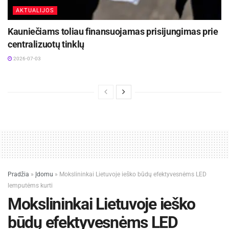
AKTUALIJOS
Kauniečiams toliau finansuojamas prisijungimas prie
centralizuotų tinklų
2026-07-03
Pradžia
»
Įdomu
»
Mokslininkai Lietuvoje ieško būdų efektyvesnėms LED
lemputėms kurti
Mokslininkai Lietuvoje ieško
būdų efektyvesnėms LED