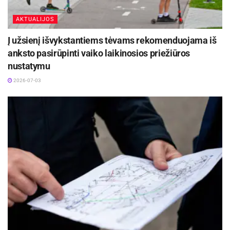
AKTUALIJOS
Į užsienį išvykstantiems tėvams rekomenduojama iš
anksto pasirūpinti vaiko laikinosios priežiūros
nustatymu
2026-07-03