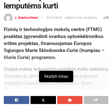
lemputėms kurti
A
J. Šalaševičienė
2015-09-07
Laikas: 2 min skaitymo
A
Fizinių ir technologijos mokslų centre (FTMC)
pradėtas įgyvendinti svarbus optoelektronikos
srities projektas, finansuojamas Europos
Sąjungos Marie Skłodowska-Curie (trumpiau –
Marie Curie) programos.
Dvejus metus truksiančio projekto metu siekiama
išsiaiškinti, dėl kokių priežasčių yra patiriami
Skaityti toliau
energijos nuostoliai LED lemputėse. Nors
šiandien šios lemputės laikomos
ekonomiškiausiu apšvietimo būdu, tačiau didelė
dalis jose naudojamos elektros energijos virsta
šiluminiais nuostoliais. Situacija gali iš esmės