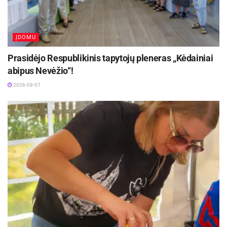
ĮDOMU
Prasidėjo Respublikinis tapytojų pleneras „Kėdainiai
abipus Nevėžio“!
2026-08-07