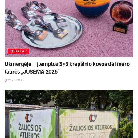
SPORTAS
Ukmergėje – įtemptos 3×3 krepšinio kovos dėl mero
taurės „JUSEMA 2026“
2026-08-03