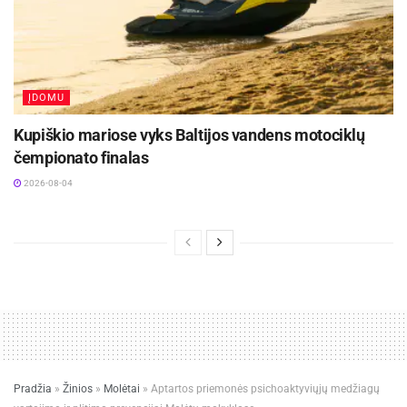
ĮDOMU
Kupiškio mariose vyks Baltijos vandens motociklų
čempionato finalas
2026-08-04
Pradžia
»
Žinios
»
Molėtai
»
Aptartos priemonės psichoaktyviųjų medžiagų