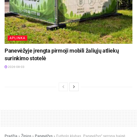
APLINKA
Panevėžyje įrengta pirmoji mobili žaliųjų atliekų
surinkimo stotelė
2026-08-03
Pradžia
»
Žinios
»
Panevėžys
»
Futbolo klubas „Panevėžys“ sezoną baigė