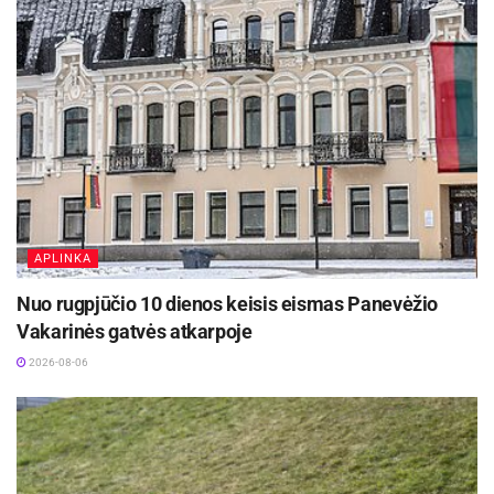
APLINKA
Nuo rugpjūčio 10 dienos keisis eismas Panevėžio
Vakarinės gatvės atkarpoje
2026-08-06