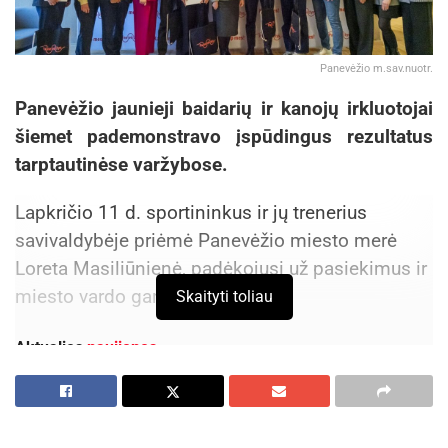
Panevėžio m.sav.nuotr.
Panevėžio jaunieji baidarių ir kanojų irkluotojai
šiemet pademonstravo įspūdingus rezultatus
tarptautinėse varžybose.
Lapkričio 11 d. sportininkus ir jų trenerius
savivaldybėje priėmė Panevėžio miesto merė
Loreta Masiliūnienė, padėkojusi už pasiekimus ir
miesto vardo garsinimą.
Skaityti toliau
Aktualios
naujienos
Rugsėjo 11–13 dienomis Panevėžys švęs 523-
iąjį gimtadienį
2026-08-06