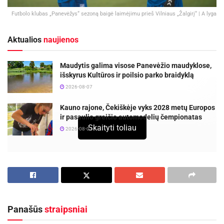
Futbolo klubas „Panevėžys“ sezoną baigė laimėjimu prieš Vilniaus „Žalgirį“ | A lyga
Aktualios
naujienos
Maudytis galima visose Panevėžio maudyklose,
išskyrus Kultūros ir poilsio parko braidyklą
2026-08-07
Kauno rajone, Čekiškėje vyks 2028 metų Europos
ir pasaulio greičio automodelių čempionatas
Skaityti toliau
2026-08-07
Futbolo klubas „Panevėžys“ gražia pergale užbaigė 2025
metų sezoną. Lietuvos futbolo A lygos 36-ojo turo
rungtynėse namuose panevėžiečiai bronza pasidabinusius
Vilniaus „Žalgirio“ futbolininkus įveikė rezultatu
3:1
(2:1).
Panašūs
straipsniai
Svečiai vienos iš pirmųjų atakų metu galėjo