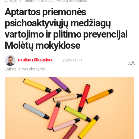
vartojimo ir plitimo prevencijai Molėtų mokyklose
Aptartos priemonės
psichoaktyviųjų medžiagų
vartojimo ir plitimo prevencijai
Molėtų mokyklose
Paulius Liškauskas
2025-11-11
A
A
Laikas: 1 min skaitymo