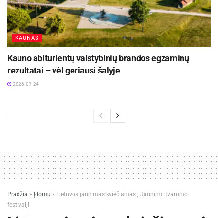
KAUNAS
Kauno abiturientų valstybinių brandos egzaminų
rezultatai – vėl geriausi šalyje
2026-07-24
Pradžia
»
Įdomu
»
Lietuvos jaunimas kviečiamas į Jaunimo tvarumo
festivalį!