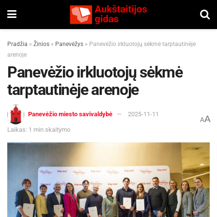
Pradžia
»
Žinios
»
Panevėžys
»
Panevėžio irkluotojų sėkmė tarptautinėje
arenoje
Panevėžio irkluotojų sėkmė
tarptautinėje arenoje
Panevėžio miesto savivaldybė
2025-11-11
A
A
Laikas: 1 min skaitymo