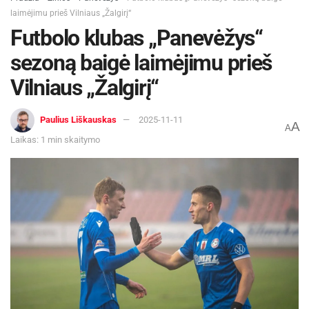
laimėjimu prieš Vilniaus „Žalgirį“
Futbolo klubas „Panevėžys“
sezoną baigė laimėjimu prieš
Vilniaus „Žalgirį“
Paulius Liškauskas
2025-11-11
A
A
Laikas: 1 min skaitymo