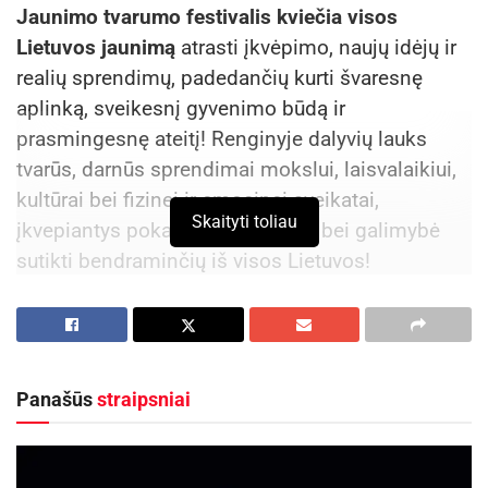
Jaunimo tvarumo festivalis
kviečia visos
Lietuvos jaunimą
atrasti įkvėpimo, naujų idėjų ir
realių sprendimų, padedančių kurti švaresnę
aplinką, sveikesnį gyvenimo būdą ir
prasmingesnę ateitį! Renginyje dalyvių lauks
tvarūs, darnūs sprendimai mokslui, laisvalaikiui,
kultūrai bei fizinei ir emocinei sveikatai,
Skaityti toliau
įkvepiantys pokalbiai, diskusijos bei galimybė
sutikti bendraminčių iš visos Lietuvos!
Renginys vyks ATLIEKŲ MAŽINIMO SAVAITĖS
metu – lapkričio 28 d., 10:00-17:00, „Litexpo“
parodų centre Vilniuje.
Panašūs
straipsniai
Aktualios
naujienos
Rugsėjį nemokamai „Lietuvos draudimas“