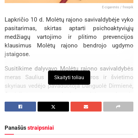
E-cigaretės / freepik
Lapkričio 10 d. Molėtų rajono savivaldybėje vyko
pasitarimas, skirtas aptarti psichoaktyviųjų
medžiagų vartojimo ir plitimo prevencijos
klausimus Molėtų rajono bendrojo ugdymo
įstaigose.
Susitikime dalyvavo Molėtų rajono savivaldybės
meras Saulius Jauneika, Kultūros ir švietimo
Skaityti toliau
skyriaus vedėjo pavaduotoja Danguolė Dirmienė,
Socialinės paramos skyriaus vedėjo pavaduotoja
Gita Lasytė, Molėtų policijos komisariato
atstovai, bendrojo ugdymo įstaigų vadovai bei
Utenos rajono savivaldybės Visuomenės
Panašūs
straipsniai
sveikatos biuro atstovai.