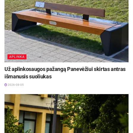
APLINKA
Už aplinkosaugos pažangą Panevėžiui skirtas antras
išmanusis suoliukas
2026-08-05