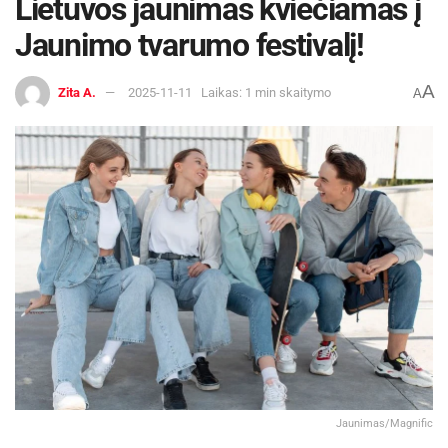
Lietuvos jaunimas kviečiamas į
Jaunimo tvarumo festivalį!
A
Zita A.
2025-11-11
Laikas: 1 min skaitymo
A
Jaunimas/Magnific