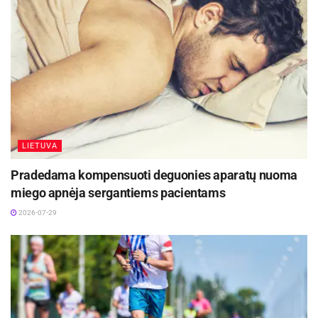
anksčiau jį stabdyti.
Šaltinis:
Molėtų rajono savivaldybė
Žymos:
Savivalda
LIETUVA
Pradedama kompensuoti deguonies aparatų nuoma
miego apnėja sergantiems pacientams
2026-07-29