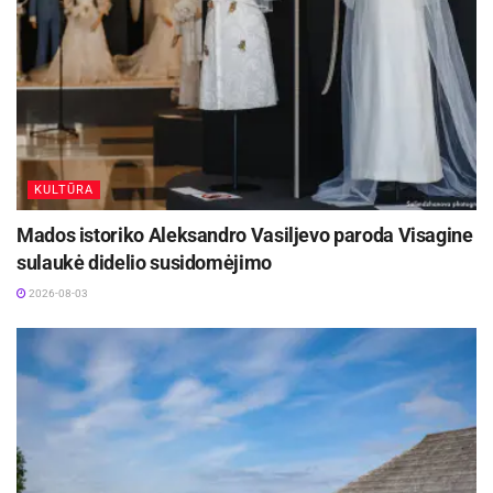
Vaughan Williams ir kitų kompozitorių kūrinius.
27 d. koncerte „Čiurlionio įkvėptos
premjeros“
pianistas
Rokas Zubovas
drauge su
violončelininku
Gleb Pyšniak
pirmą kartą atliks trijų
Baltijos valstybių kompozitorių – Žibuoklės
Martinaitytės, Arturo Maskato ir Mihkelio Keremo –
KULTŪRA
violončelei ir fortepijonui parašytus kūrinius. Šie
kūriniai sukomponuoti remiantis didžiojo menininko
Mados istoriko Aleksandro Vasiljevo paroda Visagine
1902 m. pradėta kurti „Konzertstück“ – maža keturių
sulaukė didelio susidomėjimo
kūrinio taktų kompozicine idėja.
2026-08-03
Čiurlioniškos muzikos klausytis galima ne tik
koncertuose:
Spotify
ir
Youtube
platformose jau
galima rasti pirmuosius M.K. Čiurlionio išdailintų
liaudies dainų ir kantatos „De profundis“ kritinių
redakcijų (angl. urtext) įrašus Lietuvoje.
Menininko kūrybos žavesiu mėgautis kviečia