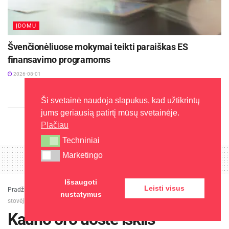
ĮDOMU
Švenčionėliuose mokymai teikti paraiškas ES
finansavimo programoms
2026-08-01
Ši svetainė naudoja slapukus, kad užtikrintų
jums geriausią patirtį mūsų svetainėje.
Plačiau
Techniniai
Techniniai
Marketingo
Marketingo
Išsaugoti
Leisti visus
Pradžia
»
Naujienos
»
Kauno oro uoste iškils daugiaaukštė automobilių
nustatymus
stovėjimo aikštelė
Kauno oro uoste iškils