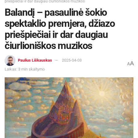
priešpiečiai ir dar daugiau čiurlioniškos muzikos
Balandį – pasaulinė šokio
spektaklio premjera, džiazo
priešpiečiai ir dar daugiau
čiurlioniškos muzikos
Paulius Liškauskas
2025-04-03
A
A
Laikas: 3 min skaitymo