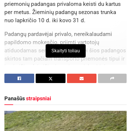
priemonių padangas privaloma keisti du kartus
per metus. Žieminių padangų sezonas trunka
nuo lapkričio 10 d. iki kovo 31 d.
Padangų pardavėjai privalo, nereikalaudami
papildomo mokesčio, priimti vartotojų
atiduodamas senas padangas, jei šios padangos
Skaityti toliau
skirtos tam pačiam transporto priemonės tipui ir
jų skaičius (skaičiuojant vienetais) atitinka
perkamų naujų padangų skaičių.
Aktualios
naujienos
Panašūs
straipsniai
Šalia Baisogalos prasidėjo ilgai laukto kelio
remontas
2026-08-05
Atnaujinama Ceikinių lauko estrada, Ignalinos