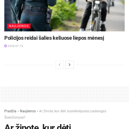
Stasiūnuose, Kaišiadorių rajone vyksta naujų
modulinių katilinių įrengimo darbai
2026-07-28
NAUJIENOS
Policijos reidai šalies keliuose liepos mėnesį
2026-07-13
Pradžia
»
Naujienos
»
Ar žinote, kur dėti susidėvėjusias padangas
Švenčionyse?
Galaxy Tab S10 FE+
Ar žinote, kur dėti