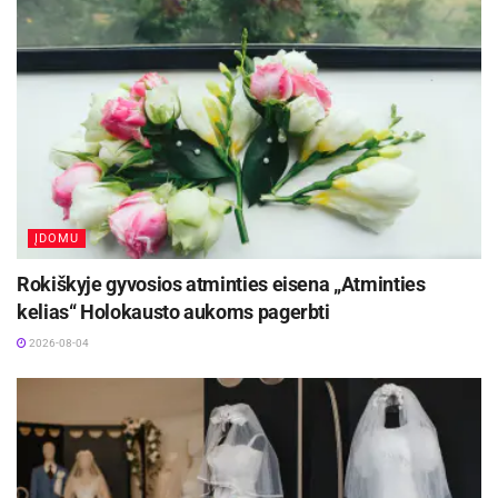
13 d. koncerte „Tęsiant Mikalojų Konstantiną
Čiurlionį…“
pirmą kartą skambės prof. Martyno
Staškaus diriguojamo
Lietuvos muzikos ir teatro
akademijos simfoninio orkestro
atliekamas
kompozitoriaus
Luko Butkaus
Koncertas fortepijonui ir
simfoniniam orkestrui „Zodiakas“ – dvylikos dalių
kūrinys pagal Čiurlionio to paties pavadinimo
paveikslų ciklą ir žymiąją Fugą b-moll; simfoninė
ĮDOMU
poema „Jūra“; du kompozitoriaus
Jievaro
Jasinskio
aranžuoti Čiurlionio noktiurnai ir Čiurlionio
Rokiškyje gyvosios atminties eisena „Atminties
kompozicijos mokytojo Carl Reinecke Koncerto fleitai ir
kelias“ Holokausto aukoms pagerbti
simfoniniam orkestrui pirmoji dalis.
2026-08-04
16 d. koncerte „Menų pašaukti. Con fuoco“
išgirsime
80-metį švenčiančios
Nacionalinės M. K. Čiurlionio
menų mokyklos simfoninio orkestro
(vad. Martynas
Staškus) ir solistų moksleivių atliekamus M. K.
Čiurlionio, Carl Reinecke, Emmanuel Séjourné, Ralph