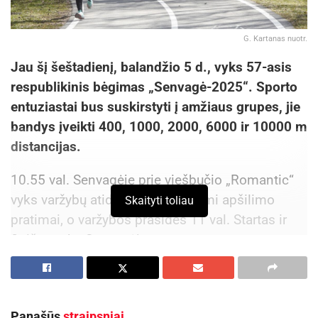
G. Kartanas nuotr.
Jau šį šeštadienį, balandžio 5 d., vyks 57-asis
respublikinis bėgimas „Senvagė-2025“. Sporto
entuziastai bus suskirstyti į amžiaus grupes, jie
bandys įveikti 400, 1000, 2000, 6000 ir 10000 m
distancijas.
10.55 val. Senvagėje prie viešbučio „Romantic“
vyks varžybų atidarymas, atliekami apšilimo
Skaityti toliau
pratimai, o varžybos prasidės 11 val. Startas ir
finišas vyks Senvagėje.
Distancijos ir starto laikai
11 val. patys pirmieji 400 m bėgs vaikai.
Panašūs
straipsniai