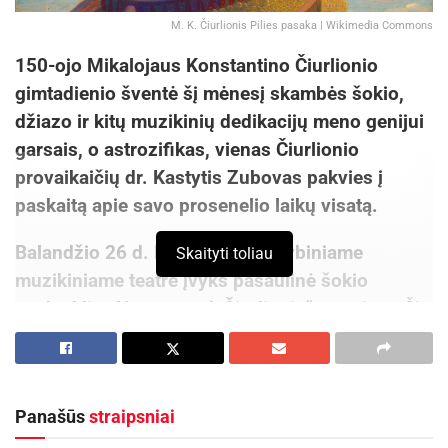
M. K. Čiurlionis Pilies pasaka | Wikimedia Commons
150-ojo Mikalojaus Konstantino Čiurlionio
gimtadienio šventė šį mėnesį skambės šokio,
džiazo ir kitų muzikinių dedikacijų meno genijui
garsais, o astrozifikas, vienas Čiurlionio
provaikaičių dr. Kastytis Zubovas pakvies į
paskaitą apie savo prosenelio laikų visatą.
Balandžio 26 d. Klaipėdos valstybiniame
Skaityti toliau
muzikiniame teatre įvyks pasaulinė šokio
spektaklio „Hommage à Čiurlionis“ premjera
. Šį
dviejų dalių šiuolaikinės choreografijos vakarą
žiūrovai galės išvysti vienaveiksmį M. K.
Čiurlionio gyvenimo ir kūrybos motyvų inspiruotą
Panašūs
straipsniai
baletą (kompozitorius Arvydas Malcys,