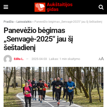
Pradžia
»
Laisvalaikis
»
Panevėžio bėgimas „Senvagė-2025“ jau šį šeštadienį
Panevėžio bėgimas
„Senvagė-2025“ jau šį
šeštadienį
A
Edita L.
2025-04-03
Laikas: 1 min skaitymo
A