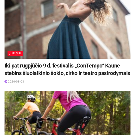
ĮDOMU
Iki pat rugpjūčio 9 d. festivalis „ConTempo“ Kaune
stebins šiuolaikinio šokio, cirko ir teatro pasirodymais
2026-08-03