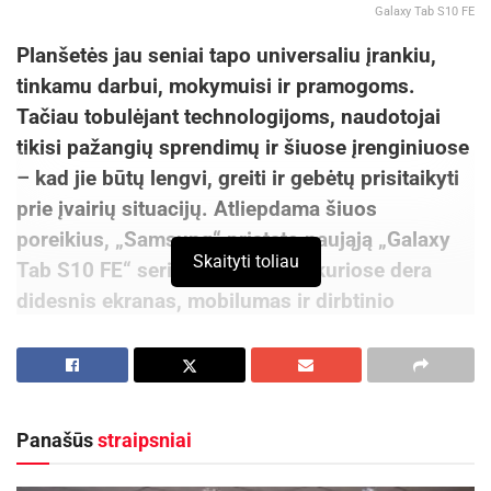
Galaxy Tab S10 FE
Planšetės jau seniai tapo universaliu įrankiu,
tinkamu darbui, mokymuisi ir pramogoms.
Tačiau tobulėjant technologijoms, naudotojai
tikisi pažangių sprendimų ir šiuose įrenginiuose
– kad jie būtų lengvi, greiti ir gebėtų prisitaikyti
prie įvairių situacijų. Atliepdama šiuos
poreikius, „Samsung“ pristato naująją „Galaxy
Skaityti toliau
Tab S10 FE“ seriją – planšetes, kuriose dera
didesnis ekranas, mobilumas ir dirbtinio
intelekto galimybės.
Didesnis ekranas
„Galaxy Tab S10 FE+“ turi 13,1 colio įstrižainės
Panašūs
straipsniai
ekraną – didžiausią visoje „Fan Edition“ serijoje,