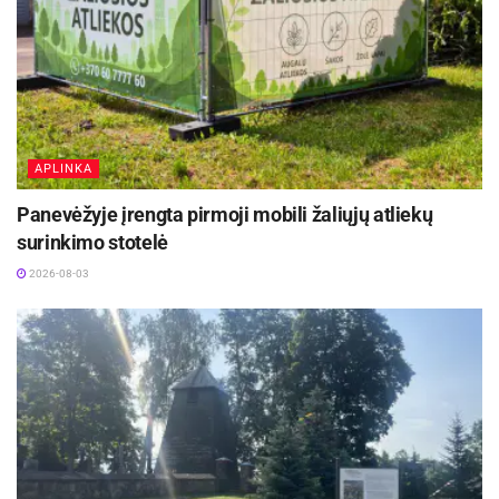
Žymos:
Savivalda
APLINKA
Panevėžyje įrengta pirmoji mobili žaliųjų atliekų
surinkimo stotelė
2026-08-03