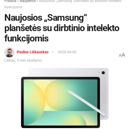
Pradžia
»
Naujienos
»
Naujosios „Samsung“ planšetės su dirbtinio intelekto
rasite svetainėje
ciurlioniui150.lt
.
funkcijomis
Naujosios „Samsung“
planšetės su dirbtinio intelekto
funkcijomis
Žymos:
M. K. Čiurlionis
Parodos
Paulius Liškauskas
2025-04-03
A
A
Laikas: 2 min skaitymo