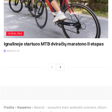
IGNALINA
Ignalinoje startuos MTB dviračių maratono II etapas
2026-07-31
Pradžia
»
Naujienos
»
Balandį – pasaulinė šokio spektaklio premjera, džiazo