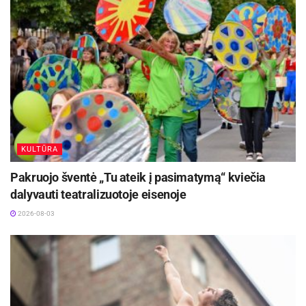
Žymos:
Bėgimas
Panevėžio sporto centras
KULTŪRA
Pakruojo šventė „Tu ateik į pasimatymą“ kviečia
dalyvauti teatralizuotoje eisenoje
2026-08-03