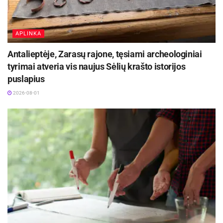
APLINKA
Antalieptėje, Zarasų rajone, tęsiami archeologiniai
tyrimai atveria vis naujus Sėlių krašto istorijos
puslapius
2026-08-01