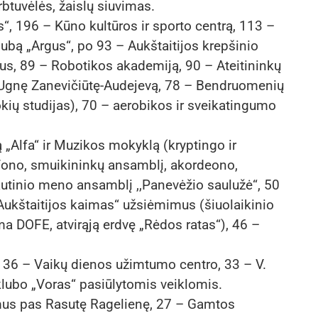
rbtuvėlės, žaislų siuvimas.
s“, 196 – Kūno kultūros ir sporto centrą, 113 –
lubą „Argus“, po 93 – Aukštaitijos krepšinio
us, 89 – Robotikos akademiją, 90 – Ateitininkų
ę Ugnę Zanevičiūtę-Audejevą, 78 – Bendruomenių
kių studijas), 70 – aerobikos ir sveikatingumo
 „Alfa“ ir Muzikos mokyklą (kryptingo ir
ono, smuikininkų ansamblį, akordeono,
autinio meno ansamblį ,,Panevėžio saulužė“, 50
Aukštaitijos kaimas“ užsiėmimus (šiuolaikinio
a DOFE, atvirąją erdvę „Rėdos ratas“), 46 –
 36 – Vaikų dienos užimtumo centro, 33 – V.
klubo „Voras“ pasiūlytomis veiklomis.
imus pas Rasutę Ragelienę, 27 – Gamtos