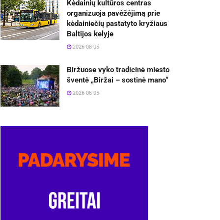
Kėdainių kultūros centras
organizuoja pavėžėjimą prie
kėdainiečių pastatyto kryžiaus
Baltijos kelyje
2026-08-05
Biržuose vyko tradicinė miesto
šventė „Biržai – sostinė mano“
2026-08-05