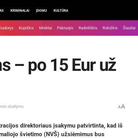
AS
KRIMINALAI
ĮDOMU
KULTŪRA
šiadorys
Kupiškis
Molėtai
Pakruojis
Radviliškis
Rokiškis
Šiauliai
s – po 15 Eur už
A
 min skaitymo
A
acijos direktoriaus įsakymu patvirtinta, kad iš
rmaliojo švietimo (NVŠ) užsiėmimus bus