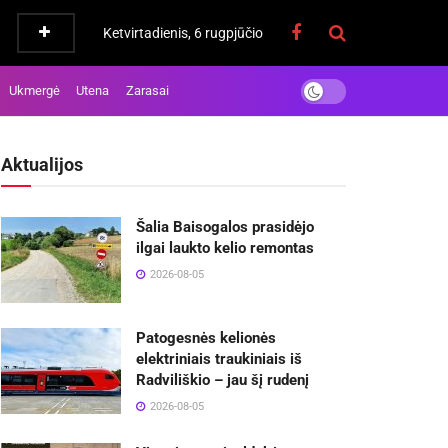
Ketvirtadienis, 6 rugpjūčio
Ukmergė
Utena
Zarasai
Aktualijos
Šalia Baisogalos prasidėjo
ilgai laukto kelio remontas
2026-08-05
Patogesnės kelionės
elektriniais traukiniais iš
Radviliškio – jau šį rudenį
2026-08-05