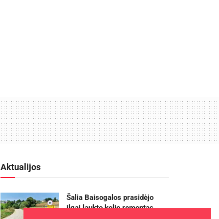
Aktualijos
Šalia Baisogalos prasidėjo
ilgai laukto kelio remontas