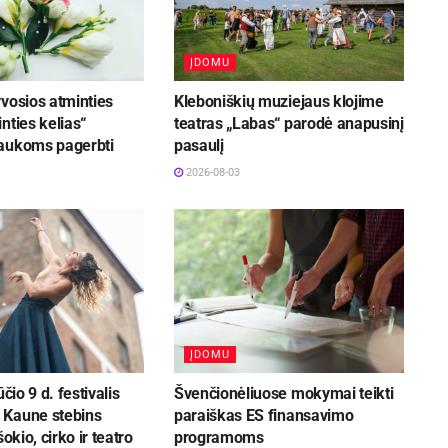
ĮDOMU
vosios atminties
Kleboniškių muziejaus klojime
nties kelias“
teatras „Labas“ parodė anapusinį
aukoms pagerbti
pasaulį
2026-08-03
ĮDOMU
ūčio 9 d. festivalis
Švenčionėliuose mokymai teikti
Kaune stebins
paraiškas ES finansavimo
šokio, cirko ir teatro
programoms