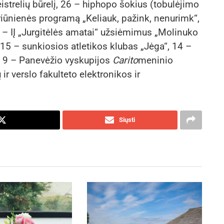
eistrelių būrelį, 26 – hiphopo šokius (tobulėjimo
eriūnienės programą „Keliauk, pažink, nenurimk“,
 – IĮ „Jurgitėlės amatai“ užsiėmimus „Molinuko
, 15 – sunkiosios atletikos klubas „Jėga“, 14 –
, 9 – Panevėžio vyskupijos
Carito
meninio
r verslo fakulteto elektronikos ir
Siųsti