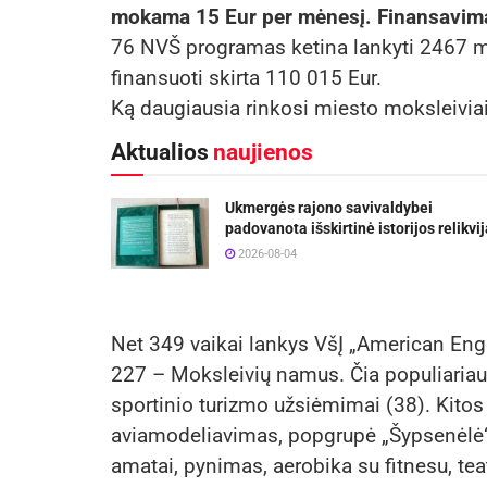
mokama 15 Eur per mėnesį. Finansavima
76 NVŠ programas ketina lankyti 2467 m
finansuoti skirta 110 015 Eur.
Ką daugiausia rinkosi miesto moksleivia
Aktualios
naujienos
Ukmergės rajono savivaldybei
padovanota išskirtinė istorijos relikvij
2026-08-04
Net 349 vaikai lankys VšĮ „American Eng
227 – Moksleivių namus. Čia populiariausi
sportinio turizmo užsiėmimai (38). Kitos 
aviamodeliavimas, popgrupė „Šypsenėlė“, 
amatai, pynimas, aerobika su fitnesu, teat