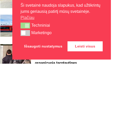
2026-08-05
Ši svetainė naudoja slapukus, kad užtikrintų
jums geriausią patirtį mūsų svetainėje.
Patogesnės kelionės
Plačiau
elektriniais traukiniais iš
Techniniai
Techniniai
Radviliškio – jau šį rudenį
Marketingo
Marketingo
2026-08-05
Išsaugoti nustatymus
Leisti visus
Visagino savivaldybės
teritorijoje Antiteroristinių
operacijų rinktinė „Aras“
organizuoja tarptautines
pratybas „Baltic Shadow“
2026-08-05
Festivalį „ConTempo“ Kaune
uždarys sudėtingas
pasirodymas aštuonių metrų
aukštyje ir piknikas Santakoje
2026-08-05