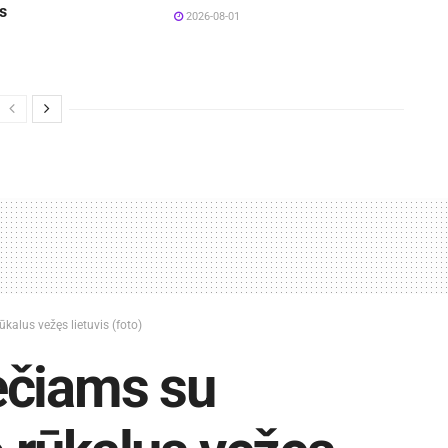
s
2026-08-01
ūkalus vežęs lietuvis (foto)
ečiams su