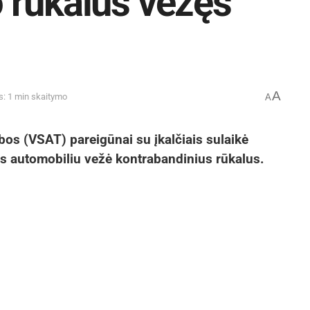
vo rūkalus vežęs
A
s: 1 min skaitymo
A
os (VSAT) pareigūnai su įkalčiais sulaikė
ras automobiliu vežė kontrabandinius rūkalus.
inalinės žvalgybos skyriaus pareigūnai vienoje
swagen Passat“ lietuviškais valstybiniais
ančio Anglijoje, bei transporto priemonės
ečiai jau turėjo informacijos, kad vairuotojas
 VSAT pareigūnai rado į maišus sukrautus ir