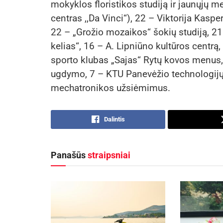
mokyklos floristikos studiją ir jaunųjų m
centras ,,Da Vinci“), 22 – Viktorija Kasp
22 – „Grožio mozaikos“ šokių studiją, 21
kelias“, 16 – A. Lipniūno kultūros centrą
sporto klubas „Sajas“ Rytų kovos menus
ugdymo, 7 – KTU Panevėžio technologijų i
mechatronikos užsiėmimus.
Dalintis
Panašūs
straipsniai