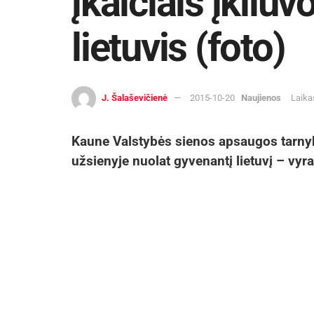
įkalčiais įkliu
lietuvis (foto)
J. Šalaševičienė
2015-10-20
Naujienos
Laika
Kaune Valstybės sienos apsaugos tarnyb
užsienyje nuolat gyvenantį lietuvį – vy
Pirmadienį popiet Lazdijų rinktinės Krim
Kauno gatvėje sustabdė automobilį „Volk
registracijos numeriais.
Jį vairavusio 40 metų vyro, nuolat gyven
dokumentai buvo tvarkingi, tačiau pasieni
gali gabenti neteisėtą krovinį.
Automobilio apžiūros metu jo bagažinėje