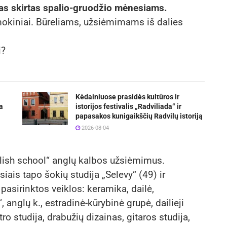
s skirtas spalio-gruodžio mėnesiams.
okiniai. Būreliams, užsiėmimams iš dalies
i?
Kėdainiuose prasidės kultūros ir
a
istorijos festivalis „Radviliada“ ir
papasakos kunigaikščių Radvilų istoriją
2026-08-04
lish school“ anglų kalbos užsiėmimus.
ais tapo šokių studija „Selevy“ (49) ir
pasirinktos veiklos: keramika, dailė,
anglų k., estradinė-kūrybinė grupė, dailieji
ro studija, drabužių dizainas, gitaros studija,