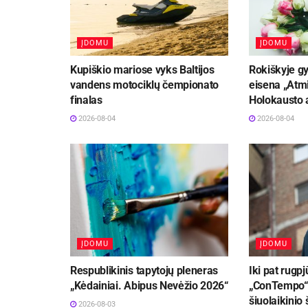
ĮDOMU
ĮDOMU
Kupiškio mariose vyks Baltijos
Rokiškyje gy
vandens motociklų čempionato
eisena „Atmi
finalas
Holokausto 
2026-08-04
2026-08-04
ĮDOMU
ĮDOMU
Respublikinis tapytojų pleneras
Iki pat rugpj
„Kėdainiai. Abipus Nevėžio 2026“
„ConTempo“ 
šiuolaikinio 
2026-08-03