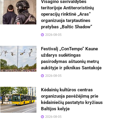
Visagino savivaldybės
teritorijoje Antiteroristinių
operacijų rinktinė „Aras“
organizuoja tarptautines
pratybas „Baltic Shadow“
2026-08-05
Festivalį „ConTempo“ Kaune
uždarys sudėtingas
pasirodymas aštuonių metrų
aukštyje ir piknikas Santakoje
2026-08-05
Kėdainių kultūros centras
organizuoja pavėžėjimą prie
kėdainiečių pastatyto kryžiaus
Baltijos kelyje
2026-08-05