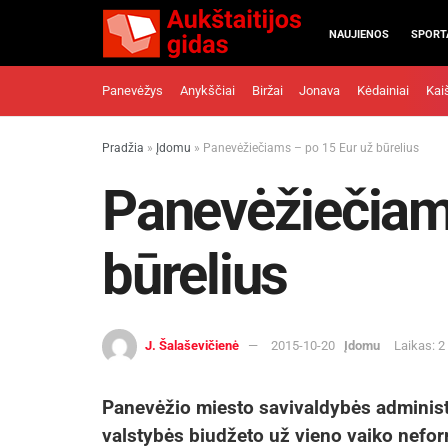
NAUJIENOS
SPORT
Panevėžys
Anykščiai
Biržai
Jonava
Kėdainiai
Kai
Pradžia
»
Įdomu
»
Panevėžiečiams – po 15 Eur už būrelius
Panevėžiečiam
būrelius
J. Šalaševičienė
2015-10-20
Įdomu
Laikas: 2
Panevėžio miesto savivaldybės administr
valstybės biudžeto už vieno vaiko nefo