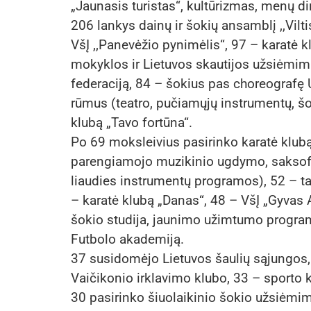
„Jaunasis turistas“, kultūrizmas, menų di
206 lankys dainų ir šokių ansamblį ,,Vilti
VšĮ ,,Panevėžio pynimėlis“, 97 – karatė k
mokyklos ir Lietuvos skautijos užsiėmim
federaciją, 84 – šokius pas choreograf
rūmus (teatro, pučiamųjų instrumentų, šo
klubą „Tavo fortūna“.
Po 69 moksleivius pasirinko karatė klubą
parengiamojo muzikinio ugdymo, saksof
liaudies instrumentų programos), 52 – t
– karatė klubą „Danas“, 48 – VšĮ „Gyvas 
šokio studija, jaunimo užimtumo program
Futbolo akademiją.
37 susidomėjo Lietuvos šaulių sąjungos,
Vaičikonio irklavimo klubo, 33 – sporto 
30 pasirinko šiuolaikinio šokio užsiėm