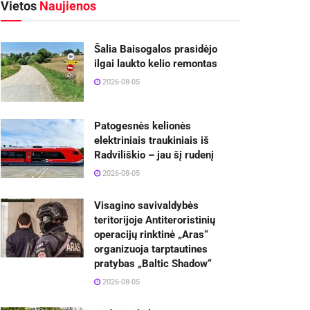
Vietos
Naujienos
Šalia Baisogalos prasidėjo
ilgai laukto kelio remontas
2026-08-05
Patogesnės kelionės
elektriniais traukiniais iš
Radviliškio – jau šį rudenį
2026-08-05
Visagino savivaldybės
teritorijoje Antiteroristinių
operacijų rinktinė „Aras“
organizuoja tarptautines
pratybas „Baltic Shadow“
2026-08-05