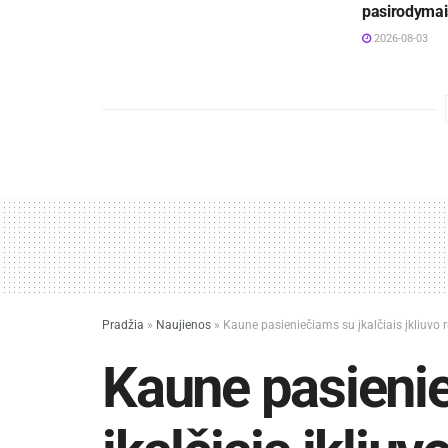
pasirodymai
2026-08-03
Pradžia
»
Naujienos
»
Kaune pasieniečiams su įkalčiais įkliuvo r
Kaune pasieni