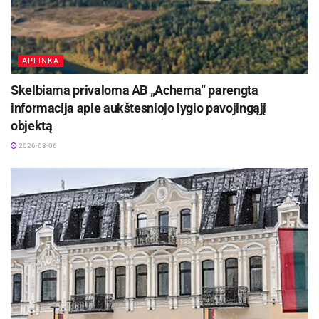
APLINKA
Skelbiama privaloma AB „Achema“ parengta
informacija apie aukštesniojo lygio pavojingąjį
objektą
2026-08-06