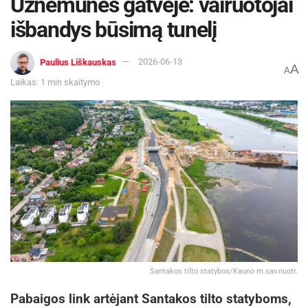
Užnemunės gatvėje: vairuotojai
išbandys būsimą tunelį
Paulius Liškauskas
2026-06-13
A
A
Laikas: 1 min skaitymo
Šaltinis:
Kauno miesto savivaldybė
Žymos:
Kauno miesto savivaldybė
Santakos tilto statybos/Kauno m.sav.nuotr.
Pabaigos link artėjant Santakos tilto statyboms,