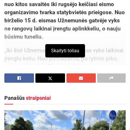
nuo kitos savaitės iki rugsėjo keičiasi eismo
organizavimo tvarka statybvietės prieigose. Nuo
birželio 15 d. eismas Užnemunės gatvėje vyks
ne rangovų laikinai įrengtu aplinkkeliu, o nauju
būsimu tuneliu.
„Iki šiol Užnemunės gatvėje eismas vyko laikinai
Skaityti toliau
įrengtu keliu. Nuo pirmadienio, po rytinio piko,
vairuotojai galės išbandyti asfalto dangą
būsimame prietilčio tunelyje“, – sako Kauno
savivaldybės Statybos valdymo skyriaus vedėjas
Paulius Pachomovas.
Panašūs
straipsniai
Aktualios
naujienos
Kauno žaliosios erdvės džiugina nuo pirmųjų
pavasario žiedų iki rudens sezono pabaigos