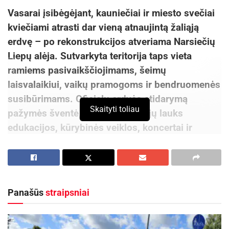
Vasarai įsibėgėjant, kauniečiai ir miesto svečiai
kviečiami atrasti dar vieną atnaujintą žaliąją
erdvę – po rekonstrukcijos atveriama Narsiečių
Liepų alėja. Sutvarkyta teritorija taps vieta
ramiems pasivaikščiojimams, šeimų
laisvalaikiui, vaikų pramogoms ir bendruomenės
susibūrimams. Oficialų erdvės atidarymą
Skaityti toliau
pažymės šventė, kurioje lankytojų lauks
edukacijos, kūrybinės veiklos, koncertai ir
pramogos visai šeimai.
„Kurdami ir atnaujindami viešąsias erdves
siekiame, kad jos taptų natūralia gyventojų
Panašūs
straipsniai
kasdienybės dalimi. Narsiečių Liepų alėja kvies
ne tik pasivaikščioti ar pailsėti gamtoje, bet ir
burtis bendruomenei, leisti laiką su šeima, atrasti