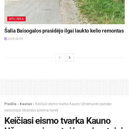
APLINKA
Šalia Baisogalos prasidėjo ilgai laukto kelio remontas
2026-08-05
Pradžia
»
Kaunas
»
Keičiasi eismo tvarka Kauno Užnemunės gatvėje:
vairuotojai išbandys būsimą tunelį
Keičiasi eismo tvarka Kauno