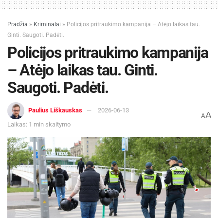
Pradžia
»
Kriminalai
»
Policijos pritraukimo kampanija – Atėjo laikas tau.
Ginti. Saugoti. Padėti.
Policijos pritraukimo kampanija
– Atėjo laikas tau. Ginti.
Saugoti. Padėti.
Paulius Liškauskas
2026-06-13
A
A
Laikas: 1 min skaitymo