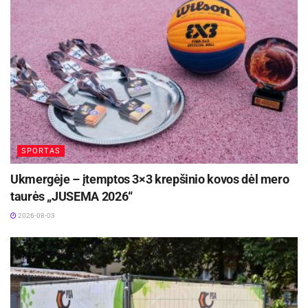
SPORTAS
Ukmergėje – įtemptos 3×3 krepšinio kovos dėl mero
taurės „JUSEMA 2026“
2026-08-03