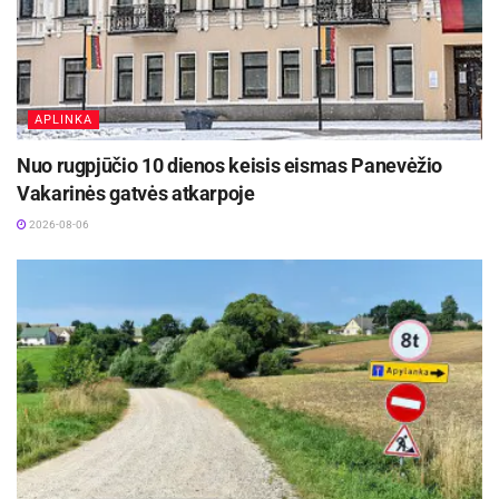
bendrystę, pažinti aplinką bei mėgautis
kokybišku laisvalaikiu visais metų laikais.
APLINKA
Nuo rugpjūčio 10 dienos keisis eismas Panevėžio
Vakarinės gatvės atkarpoje
2026-08-06