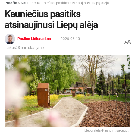
Pradžia
»
Kaunas
»
Kauniečius pasitiks atsinaujinusi Liepų alėja
Kauniečius pasitiks
atsinaujinusi Liepų alėja
Paulius Liškauskas
2026-06-13
A
A
Laikas: 3 min skaitymo
Liepų alėja/Kauno m.sav.nuotr.