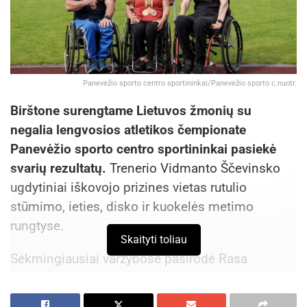
Panevėžio sporto centro sportininkai/Panevėžio sporto c.nuotr.
Birštone surengtame Lietuvos žmonių su
negalia lengvosios atletikos čempionate
Panevėžio sporto centro sportininkai pasiekė
svarių rezultatų.
Trenerio Vidmanto Ščevinsko
ugdytiniai iškovojo prizines vietas rutulio
stūmimo, ieties, disko ir kuokelės metimo
rungtyse.
Skaityti toliau
Sėkmingiausiai varžybose pasirodė Rasa
Misienė, kuri pelnė net tris apdovanojimus.
Sportininkė disko metimo rungtyje iškovojo