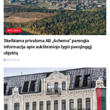
gyvenimą, liepų medų ir iš natūralaus vaško
pasigaminti žvakę. Gerą nuotaiką kurs spalvoto
smėlio mandalų edukacija, veidukų piešimas
vaikams bei kojūkininkų pasirodymai.
APLINKA
18.10 val. mažųjų lauks nuotaikinga programa
Skelbiama privaloma AB „Achema“ parengta
pagal animacinį filmą „Šunyčiai patruliai“, kurios
informacija apie aukštesniojo lygio pavojingąjį
metu vaikai leisis į įvairias misijas, žaidimus ir
objektą
šokių iššūkius. 18.50 val. koncertą surengs
2026-08-06
jaunoji atlikėja Adelė Kulakauskaitė, o 19.20 val.
šventinę nuotaiką tęs Liepa Vasiliauskaitė,
dovanojanti šiltą ir vasarišką muzikinę programą.
Narsiečių Liepos alėjos atnaujinimas – dar
vienas žingsnis kuriant žalesnį, patogesnį ir
gyventojų poreikiams pritaikytą Kauną. Naujoji
erdvė kvies ne tik ilsėtis gamtoje, bet ir atrasti