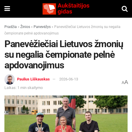
Pradžia
»
Žinios
»
Panevėžys
»
Panevėžiečiai Lietuvos žmonių su negalia
čempionate pelnė apdovanojimus
Panevėžiečiai Lietuvos žmonių
su negalia čempionate pelnė
apdovanojimus
Paulius Liškauskas
2026-06-13
A
A
Laikas: 1 min skaitymo