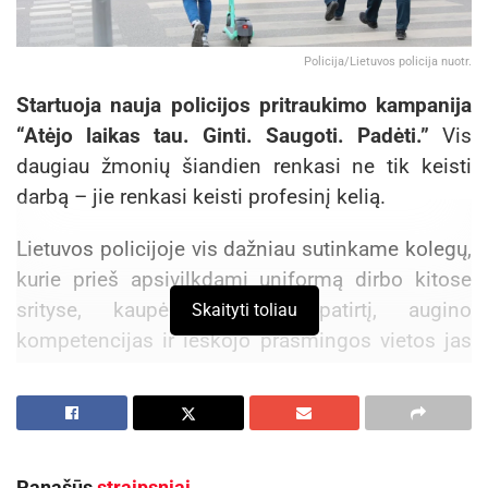
Policija/Lietuvos policija nuotr.
Startuoja nauja policijos pritraukimo kampanija
“Atėjo laikas tau. Ginti. Saugoti. Padėti.”
Vis
daugiau žmonių šiandien renkasi ne tik keisti
darbą – jie renkasi keisti profesinį kelią.
Lietuvos policijoje vis dažniau sutinkame kolegų,
kurie prieš apsivilkdami uniformą dirbo kitose
srityse, kaupė profesinę patirtį, augino
Skaityti toliau
kompetencijas ir ieškojo prasmingos vietos jas
panaudoti.
Matome didelę vertę žmonėse, kurie atsineša
skirtingas patirtis, naują požiūrį, brandą ir
motyvaciją. Todėl šiemet kviečiame susipažinti
Panašūs
straipsniai