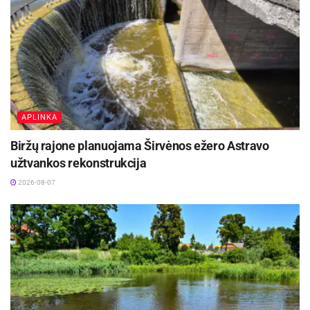
Šaltinis:
Kauno miesto savivaldybė
Žymos:
Kauno miesto savivaldybė
APLINKA
Biržų rajone planuojama Širvėnos ežero Astravo
užtvankos rekonstrukcija
2026-08-07