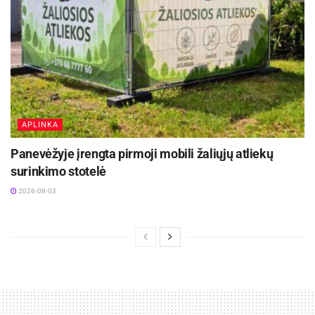
APLINKA
Panevėžyje įrengta pirmoji mobili žaliųjų atliekų
surinkimo stotelė
2026-08-03