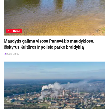
APLINKA
Maudytis galima visose Panevėžio maudyklose,
išskyrus Kultūros ir poilsio parko braidyklą
2026-08-07