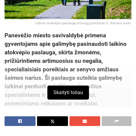
Laikino atokvėpio paslauga artimųjų priežiūrai/G. Kartano nuotr.
Panevėžio miesto savivaldybė primena
gyventojams apie galimybę pasinaudoti laikino
atokvėpio paslauga, skirta žmonėms,
prižiūrintiems artimuosius su negalia,
specialiaisiais poreikiais ar senyvo amžiaus
šeimos narius. Ši paslauga suteikia galimybę
laikinai perduoti priežiūros rūpesčius
Skaityti toliau
specialistams ir skirti laiko poilsiui,
asmeniniams reikalams ar sveikatai.
Kasdienė artimųjų slauga ir priežiūra reikalauja
daug laiko, dėmesio ir emocinių išteklių. Ilgainiui
nuolatinė atsakomybė gali tapti rimtu iššūkiu