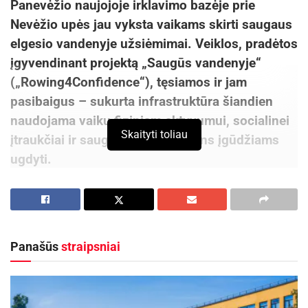
Panevėžio naujojoje irklavimo bazėje prie
Nevėžio upės jau vyksta vaikams skirti saugaus
elgesio vandenyje užsiėmimai. Veiklos, pradėtos
įgyvendinant projektą „Saugūs vandenyje“
(„Rowing4Confidence“), tęsiamos ir jam
pasibaigus – sukurta infrastruktūra šiandien
naudojama vaikų fiziniam aktyvumui, socialinei
Skaityti toliau
įtraukčiai ir saugumo prie vandens įgūdžiams
ugdyti.
Šiuo metu Panevėžio sporto centro
organizuojamuose užsiėmimuose dalyvauja 10
specialiųjų poreikių turinčių Panevėžio „Šviesos“
Panašūs
straipsniai
ugdymo centro vaikų. Įsibėgėjant sezonui į
veiklas planuojama įtraukti ir bendruomeninių
globos namų auklėtinius.