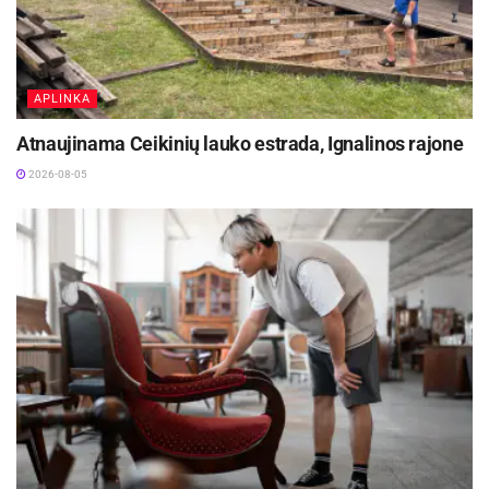
APLINKA
Atnaujinama Ceikinių lauko estrada, Ignalinos rajone
2026-08-05