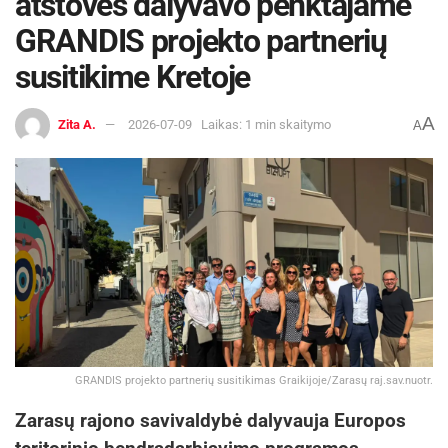
atstovės dalyvavo penktajame
GRANDIS projekto partnerių
susitikime Kretoje
A
Zita A.
2026-07-09
Laikas: 1 min skaitymo
A
GRANDIS projekto partnerių susitikimas Graikijoje/Zarasų raj.sav.nuotr.
Zarasų rajono savivaldybė dalyvauja Europos