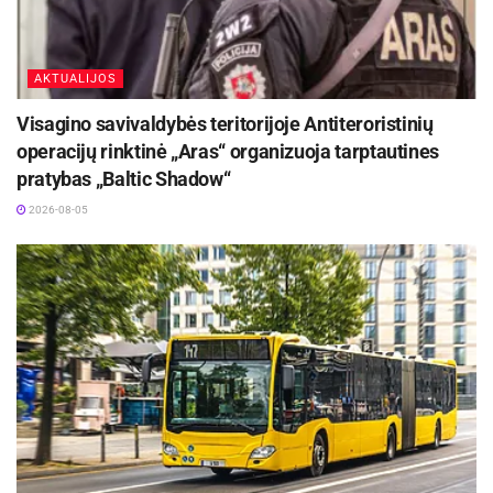
AKTUALIJOS
Visagino savivaldybės teritorijoje Antiteroristinių
operacijų rinktinė „Aras“ organizuoja tarptautines
pratybas „Baltic Shadow“
2026-08-05