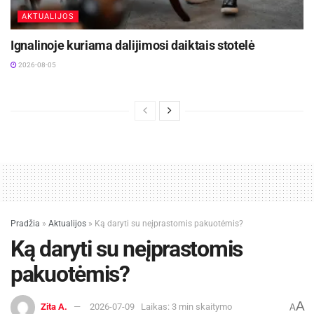
AKTUALIJOS
Ignalinoje kuriama dalijimosi daiktais stotelė
2026-08-05
Pradžia
»
Aktualijos
»
Ką daryti su neįprastomis pakuotėmis?
Ką daryti su neįprastomis
pakuotėmis?
A
Zita A.
2026-07-09
Laikas: 3 min skaitymo
A