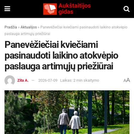
Pradžia
»
Aktualijos
»
Panevėžiečiai kviečiami pasinaudoti laikino atokvėpio
paslauga artimųjų priežiūrai
Panevėžiečiai kviečiami
pasinaudoti laikino atokvėpio
paslauga artimųjų priežiūrai
A
Zita A.
2026-07-09
Laikas: 2 min skaitymo
A