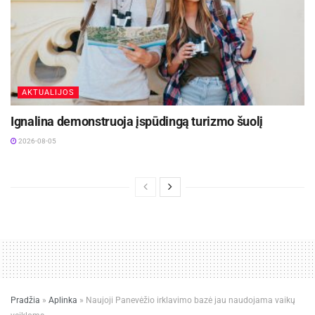
AKTUALIJOS
Ignalina demonstruoja įspūdingą turizmo šuolį
2026-08-05
Pradžia
»
Aplinka
»
Naujoji Panevėžio irklavimo bazė jau naudojama vaikų