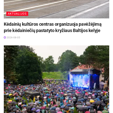
AKTUALIJOS
Kėdainių kultūros centras organizuoja pavėžėjimą
prie kėdainiečių pastatyto kryžiaus Baltijos kelyje
2026-08-05