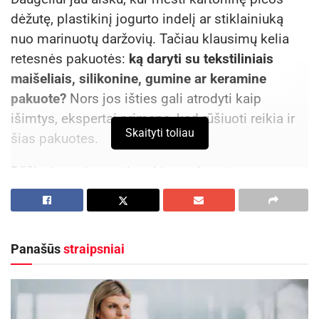
dėžutę, plastikinį jogurto indelį ar stiklainiuką
nuo marinuotų daržovių. Tačiau klausimų kelia
retesnės pakuotės:
ką daryti su tekstiliniais
maišeliais, silikonine, gumine ar keramine
pakuote?
Nors jos išties gali atrodyti kaip
išimtys, ekspertai primena, kad rūšiuoti reikia ir
Skaityti toliau
šias pakuotes.
Rūšiavimo sistemoje tokios pakuotės
priskiriamos kategorijai „kita pakuotė“.
Gyventojams tai reiškia paprastą praktinį
sprendimą: kartu su plastikinėmis ir metalinėmis
Panašūs
straipsniai
pakuotėmis jos turi būti metamos į plastiko
pakuočių atliekų konteinerį.
Aktualios
naujienos