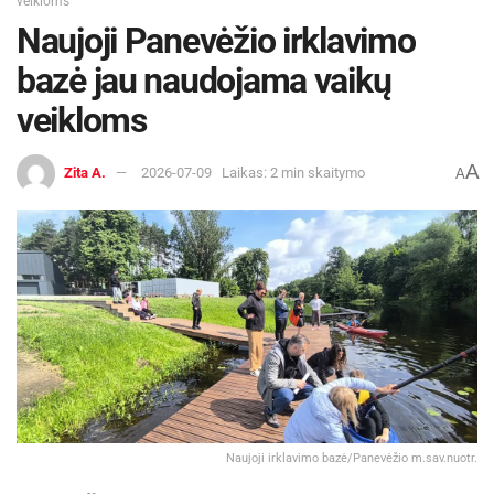
veikloms
Naujoji Panevėžio irklavimo
bazė jau naudojama vaikų
veikloms
A
Zita A.
2026-07-09
Laikas: 2 min skaitymo
A
Naujoji irklavimo bazė/Panevėžio m.sav.nuotr.