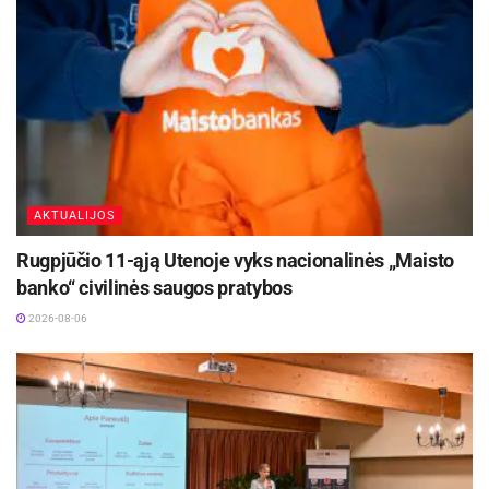
per projekto semestrą vis kitoje partnerių šalyje.
Jų metu aptariama projekto pažanga, priimami
svarbūs sprendimai dėl tolimesnio projekto
įgyvendinimo, dalijamasi gerąja praktika bei
ieškoma inovatyvių sprendimų moterų verslumui
skatinti.
AKTUALIJOS
Aktualios
naujienos
Rugpjūčio 11-ąją Utenoje vyks nacionalinės „Maisto
banko“ civilinės saugos pratybos
Kėdainių Senamiesčio progimnazija ruošiasi
svarbiems pokyčiams
2026-08-06
2026-08-07
Iki dešimtadalio skubiosios medicinos pagalbos
paslaugų galės būti suteiktos išplėstinės
praktikos slaugytojų
2026-08-06