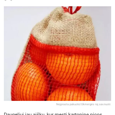
Neįprasta pakuotė/Ukmergės raj.sav.nuotr.
Daugeliui jau aišku, kur mesti kartoninę picos