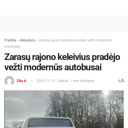
Pradžia
»
Aktualijos
»
Zarasų rajono keleivius pradėjo vežti modernūs
autobusai
Zarasų rajono keleivius pradėjo
vežti modernūs autobusai
A
Zita A.
2025-11-10
Laikas: 1 min skaitymo
A