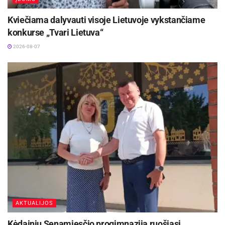
Kviečiama dalyvauti visoje Lietuvoje vykstančiame
konkurse „Tvari Lietuva“
2026-08-07
AKTUALIJOS
Kėdainių Senamiesčio progimnazija ruošiasi