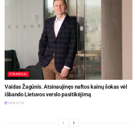
FINANSAI
Vaidas Žagūnis. Atsinaujinęs naftos kainų šokas vėl
išbando Lietuvos verslo pasitikėjimą
2026-07-22