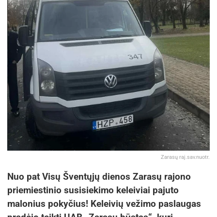
Zarasų raj.sav.nuotr.
Nuo pat Visų Šventųjų dienos Zarasų rajono
priemiestinio susisiekimo keleiviai pajuto
malonius pokyčius! Keleivių vežimo paslaugas