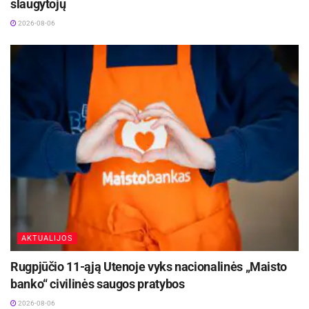
slaugytojų
2026-08-06
AKTUALIJOS
Rugpjūčio 11-ąją Utenoje vyks nacionalinės „Maisto
banko“ civilinės saugos pratybos
2026-08-06