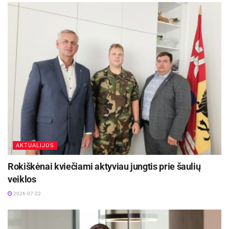
AKTUALIJOS
Rokiškėnai kviečiami aktyviau jungtis prie šaulių
veiklos
2026-07-22