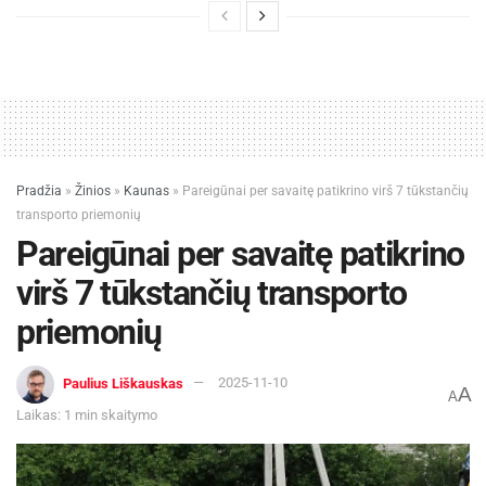
Pradžia
»
Žinios
»
Kaunas
»
Pareigūnai per savaitę patikrino virš 7 tūkstančių
transporto priemonių
Pareigūnai per savaitę patikrino
virš 7 tūkstančių transporto
priemonių
Paulius Liškauskas
2025-11-10
A
A
Laikas: 1 min skaitymo