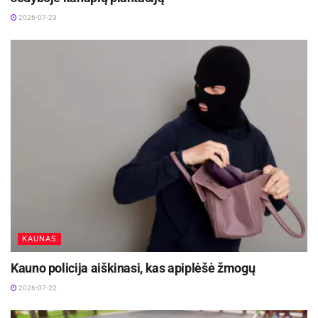
2026-07-23
KAUNAS
Kauno policija aiškinasi, kas apiplėšė žmogų
2026-07-22