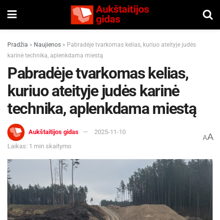
Pradžia
»
Naujienos
»
Pabradėje tvarkomas kelias, kuriuo ateityje judės
karinė technika, aplenkdama miestą
Pabradėje tvarkomas kelias,
kuriuo ateityje judės karinė
technika, aplenkdama miestą
Aukštaitijos gidas
2025-11-10
A
A
Laikas: 1 min skaitymo