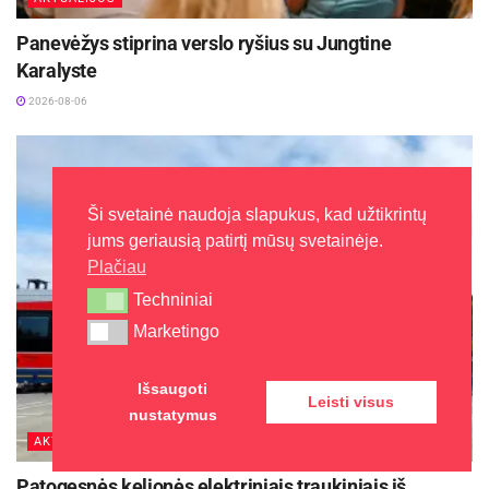
Panevėžys stiprina verslo ryšius su Jungtine
Karalyste
2026-08-06
Ši svetainė naudoja slapukus, kad užtikrintų
jums geriausią patirtį mūsų svetainėje.
Plačiau
Techniniai
Techniniai
Marketingo
Marketingo
Išsaugoti
Leisti visus
nustatymus
AKTUALIJOS
Patogesnės kelionės elektriniais traukiniais iš