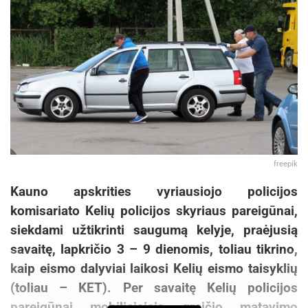
freepik
Kauno apskrities vyriausiojo policijos
komisariato Kelių policijos skyriaus pareigūnai,
siekdami užtikrinti saugumą kelyje, praėjusią
savaitę, lapkričio 3 – 9 dienomis, toliau tikrino,
kaip eismo dalyviai laikosi Kelių eismo taisyklių
(toliau – KET). Per savaitę Kelių policijos
pareigūnai mobiliaisiais greičio matavimo