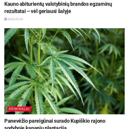
Kauno abiturientų valstybinių brandos egzaminų
rezultatai – vėl geriausi šalyje
2026-07-25
KRIMINALAI
Panevėžio pareigūnai surado Kupiškio rajono
sodyboje kanapių plantaciją