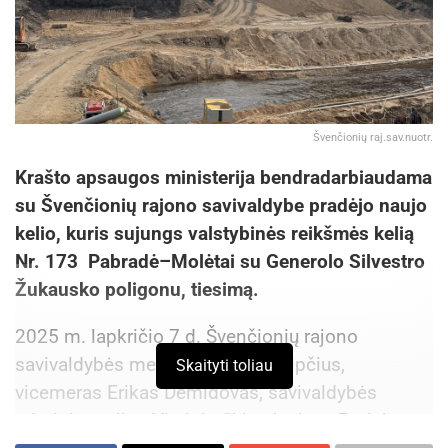
Švenčionių raj.sav.nuotr.
Krašto apsaugos ministerija bendradarbiaudama
su Švenčionių rajono savivaldybe pradėjo naujo
kelio, kuris sujungs valstybinės reikšmės kelią
Nr. 173 Pabradė–Molėtai su Generolo Silvestro
Žukausko poligonu, tiesimą.
2025 m. lapkričio 7 d. Švenčionių rajono
savivaldybės meras Rimantas Klipčius,
Skaityti toliau
vicemeras Erikas Demidovas, savivaldybės
administracijos Vietinio ūkio skyriaus Projektų