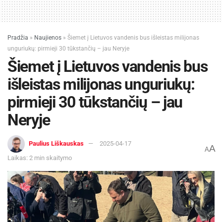
(MMA) nustatymas. MMA lygis padidėja, kai
organizmui stinga vitamino B12, todėl šis
tyrimas laikomas vienu jautriausių ir
Pradžia
»
Naujienos
»
Šiemet į Lietuvos vandenis bus išleistas milijonas
patikimiausių.
unguriukų: pirmieji 30 tūkstančių – jau Neryje
Šiemet į Lietuvos vandenis bus
išleistas milijonas unguriukų:
pirmieji 30 tūkstančių – jau
Neryje
Paulius Liškauskas
2025-04-17
A
A
Laikas: 2 min skaitymo