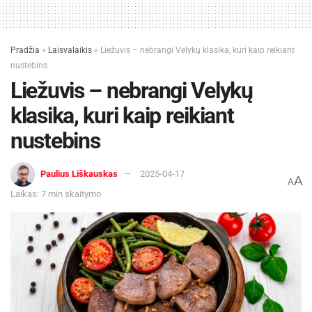
Pradžia
»
Laisvalaikis
»
Liežuvis – nebrangi Velykų klasika, kuri kaip reikiant
nustebins
Liežuvis – nebrangi Velykų
klasika, kuri kaip reikiant
nustebins
Paulius Liškauskas
2025-04-17
A
A
Laikas: 7 min skaitymo