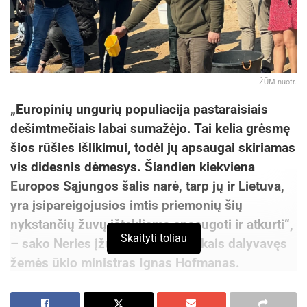
ŽŪM nuotr.
„Europinių ungurių populiacija pastaraisiais
dešimtmečiais labai sumažėjo. Tai kelia grėsmę
šios rūšies išlikimui, todėl jų apsaugai skiriamas
vis didesnis dėmesys. Šiandien kiekviena
Europos Sąjungos šalis narė, tarp jų ir Lietuva,
yra įsipareigojusios imtis priemonių šių
nykstančių žuvų ištekliams apsaugoti ir atkurti“,
Skaityti toliau
– sako Neries įžuvinime unguriukais dalyvavęs
žemės ūkio ministras Ignas Hofmanas.