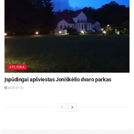
veisimosi proceso gamtoje. Spėjama, kad
europiniai unguriai susikaupia dideliame Sargaso
jūros gylyje, kur ir vyksta jų dauginimasis.
Žymos:
Neris
APLINKA
Įspūdingai apšviestas Joniškėlio dvaro parkas
2026-07-31