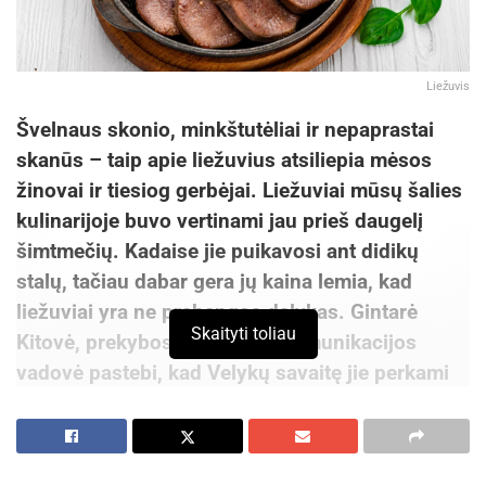
Liežuvis
Švelnaus skonio, minkštutėliai ir nepaprastai
skanūs – taip apie liežuvius atsiliepia mėsos
žinovai ir tiesiog gerbėjai. Liežuviai mūsų šalies
kulinarijoje buvo vertinami jau prieš daugelį
šimtmečių. Kadaise jie puikavosi ant didikų
stalų, tačiau dabar gera jų kaina lemia, kad
liežuviai yra ne prabangos dalykas. Gintarė
Skaityti toliau
Kitovė, prekybos tinklo „Iki“ komunikacijos
vadovė pastebi, kad Velykų savaitę jie perkami
be atvangos – akivaizdu, kad be šio skanėsto nė
vienos Velykos neapsieina.
„Velykinis apsipirkimas jau pačiame įkarštyje.