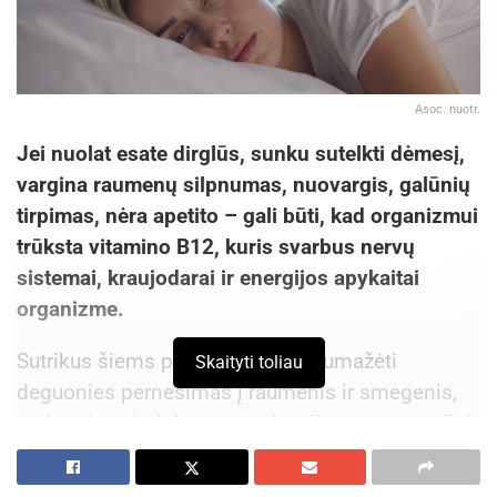
Asoc. nuotr.
Jei nuolat esate dirglūs, sunku sutelkti dėmesį,
vargina raumenų silpnumas, nuovargis, galūnių
tirpimas, nėra apetito – gali būti, kad organizmui
trūksta vitamino B12, kuris svarbus nervų
sistemai, kraujodarai ir energijos apykaitai
organizme.
Sutrikus šiems procesams gali sumažėti
Skaityti toliau
deguonies pernešimas į raumenis ir smegenis,
atsirasti nuolatinis nuovargis, silpnumas, sutrikti
koncentracija, kamuoti nemiga, sunkiai
apibūdinama „migla“ galvoje, sako sveikatos