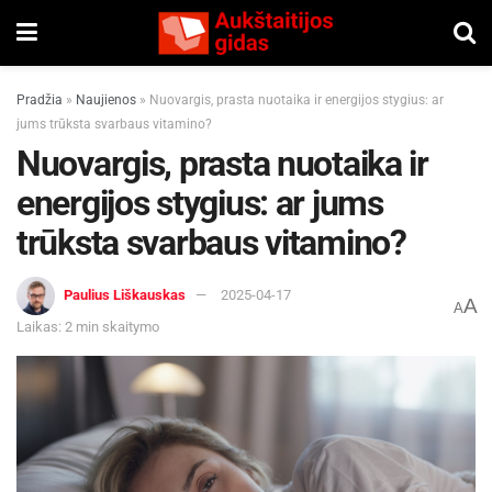
Pradžia
»
Naujienos
»
Nuovargis, prasta nuotaika ir energijos stygius: ar
jums trūksta svarbaus vitamino?
Nuovargis, prasta nuotaika ir
energijos stygius: ar jums
trūksta svarbaus vitamino?
Paulius Liškauskas
2025-04-17
A
A
Laikas: 2 min skaitymo