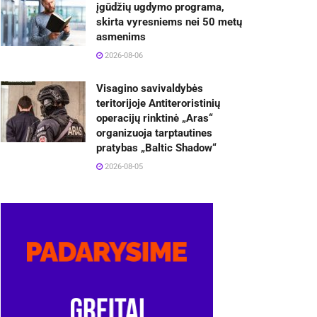
įgūdžių ugdymo programa,
skirta vyresniems nei 50 metų
asmenims
2026-08-06
Visagino savivaldybės
teritorijoje Antiteroristinių
operacijų rinktinė „Aras“
organizuoja tarptautines
pratybas „Baltic Shadow“
2026-08-05