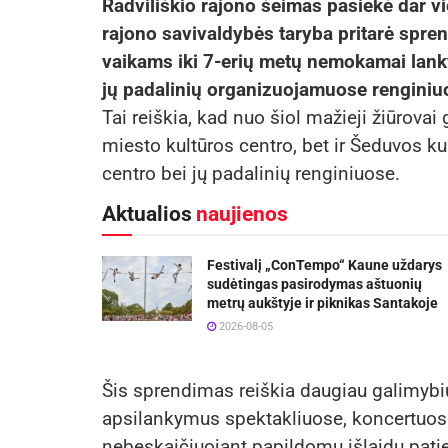
Radviliškio rajono šeimas pasiekė dar v
rajono savivaldybės taryba pritarė spre
vaikams iki 7-erių metų nemokamai lankyt
jų padalinių organizuojamuose rengini
Tai reiškia, kad nuo šiol mažieji žiūrova
miesto kultūros centro, bet ir Šeduvos ku
centro bei jų padalinių renginiuose.
Aktualios
naujienos
Festivalį „ConTempo“ Kaune uždarys
sudėtingas pasirodymas aštuonių
metrų aukštyje ir piknikas Santakoje
2026-08-05
Šis sprendimas reiškia daugiau galimybių
apsilankymus spektakliuose, koncertuose
nebeskaičiuojant papildomų išlaidų pa