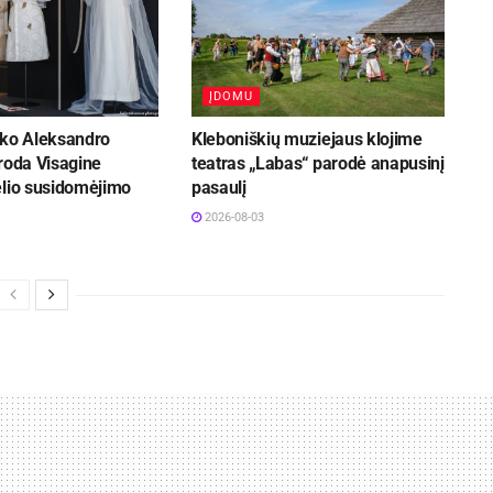
ĮDOMU
iko Aleksandro
Kleboniškių muziejaus klojime
roda Visagine
teatras „Labas“ parodė anapusinį
elio susidomėjimo
pasaulį
2026-08-03