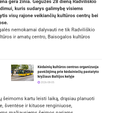
iena gera žinia. Gegužės 28 dieną Radviliškio
ndimui, kuris sudarys galimybę visiems
is visų rajone veikiančių kultūros centrų bei
uose.
i galės nemokamai dalyvauti ne tik Radviliškio
ltūros ir amatų centro, Baisogalos kultūros
Kėdainių kultūros centras organizuoja
pavėžėjimą prie kėdainiečių pastatyto
kryžiaus Baltijos kelyje
2026-08-05
 šeimoms kartu leisti laiką, drąsiau planuoti
, šventėse ir kituose renginiuose,
tiems mažiausiems šeimos nariams.