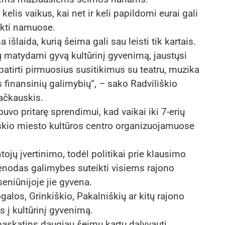
is vaikus, kai net ir keli papildomi eurai gali
likti namuose.
išlaida, kurią šeima gali sau leisti tik kartais.
 matydami gyvą kultūrinį gyvenimą, jaustųsi
atirti pirmuosius susitikimus su teatru, muzika
finansinių galimybių“, – sako Radviliškio
ačkauskis.
uvo pritarę sprendimui, kad vaikai iki 7-erių
škio miesto kultūros centro organizuojamuose
jų įvertinimo, todėl politikai prie klausimo
ienodas galimybes suteikti visiems rajono
eniūnijoje jie gyvena.
galos, Grinkiškio, Pakalniškių ar kitų rajono
os į kultūrinį gyvenimą.
paskatins daugiau šeimų kartu dalyvauti