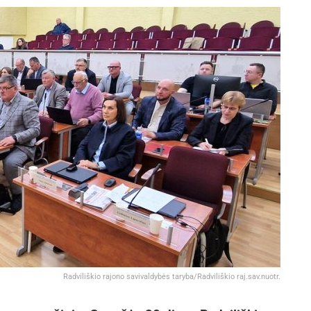
Radviliškio rajono savivaldybės taryba/Radviliškio raj.sav.nuotr.