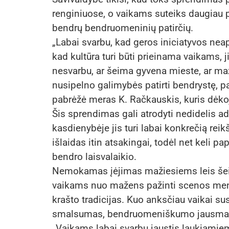
renginiuose, o vaikams suteiks daugiau pr
bendrų bendruomeninių patirčių.
„Labai svarbu, kad geros iniciatyvos neap
kad kultūra turi būti prieinama vaikams, 
nesvarbu, ar šeima gyvena mieste, ar ma
nusipelno galimybės patirti bendrystę, paž
pabrėžė meras K. Račkauskis, kuris dėko
Šis sprendimas gali atrodyti nedidelis a
kasdienybėje jis turi labai konkrečią re
išlaidas itin atsakingai, todėl net keli pap
bendro laisvalaikio.
Nemokamas įėjimas mažiesiems leis šeim
vaikams nuo mažens pažinti scenos men
krašto tradicijas. Kuo anksčiau vaikai sus
smalsumas, bendruomeniškumo jausmas i
„Vaikams labai svarbu jaustis laukiamie