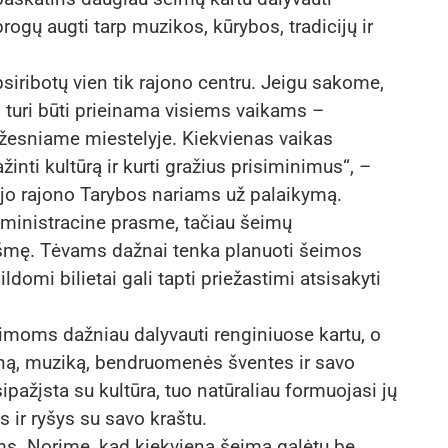
ogų augti tarp muzikos, kūrybos, tradicijų ir
siribotų vien tik rajono centru. Jeigu sakome,
ji turi būti prieinama visiems vaikams –
žesniame miestelyje. Kiekvienas vaikas
inti kultūrą ir kurti gražius prisiminimus“, –
jo rajono Tarybos nariams už palaikymą.
dministracine prasme, tačiau šeimų
ikšmę. Tėvams dažnai tenka planuoti šeimos
ildomi bilietai gali tapti priežastimi atsisakyti
oms dažniau dalyvauti renginiuose kartu, o
ą, muziką, bendruomenės šventes ir savo
ipažįsta su kultūra, tuo natūraliau formuojasi jų
r ryšys su savo kraštu.
ms. Norime, kad kiekviena šeima galėtų be