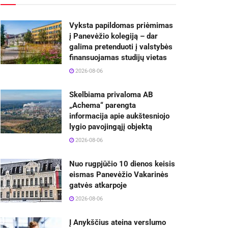
Vyksta papildomas priėmimas
į Panevėžio kolegiją – dar
galima pretenduoti į valstybės
finansuojamas studijų vietas
2026-08-06
Skelbiama privaloma AB
„Achema“ parengta
informacija apie aukštesniojo
lygio pavojingąjį objektą
2026-08-06
Nuo rugpjūčio 10 dienos keisis
eismas Panevėžio Vakarinės
gatvės atkarpoje
2026-08-06
Į Anykščius ateina verslumo