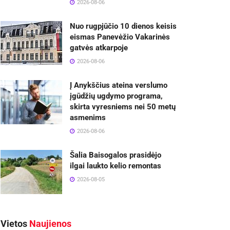
2026-08-06
Nuo rugpjūčio 10 dienos keisis
eismas Panevėžio Vakarinės
gatvės atkarpoje
2026-08-06
Į Anykščius ateina verslumo
įgūdžių ugdymo programa,
skirta vyresniems nei 50 metų
asmenims
2026-08-06
Šalia Baisogalos prasidėjo
ilgai laukto kelio remontas
2026-08-05
Vietos
Naujienos