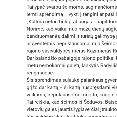
Tai ypač svarbu šeimoms, auginančioms kel
lemti sprendimą – vykti į renginį ar pasi
„Kultūra neturi būti prabanga ar papildoma 
Norime, kad vaikai nuo mažų dienų augtų
bendruomenės dalimi ir turėtų galimybę p
ar šventėmis nepriklausomai nuo šeimos 
rajono savivaldybės meras Kazimieras R
Dar balandžio pabaigoje rajono politikai b
metų nemokamai galėtų lankytis Radvili
renginiuose.
Šis sprendimas sulaukė palankaus gyvento
grįžo dar kartą – šį kartą nuspręsdami v
vaikams, nepriklausomai nuo to, kurioje s
Tai reiškia, kad šeimos iš Šeduvos, Baiso
vietovių galės jaustis lygiaverčiai įtraukt
Savivaldybė tikisi, kad toks sprendimas 