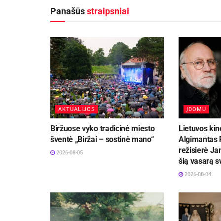
Panašūs
straipsniai
AKTUALIJOS
ĮDOMU
Biržuose vyko tradicinė miesto
Lietuvos kin
šventė „Biržai – sostinė mano“
Algimantas P
režisierė Ja
2026-08-05
šią vasarą 
2026-08-04