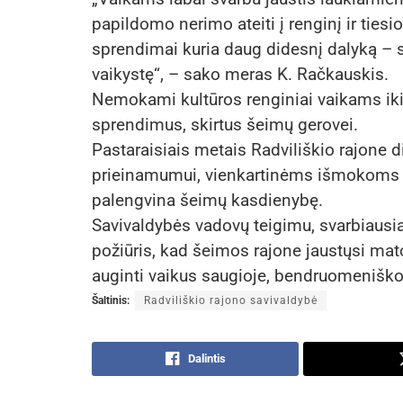
papildomo nerimo ateiti į renginį ir tiesio
sprendimai kuria daug didesnį dalyką – 
vaikystę“, – sako meras K. Račkauskis.
Nemokami kultūros renginiai vaikams iki 
sprendimus, skirtus šeimų gerovei.
Pastaraisiais metais Radviliškio rajone
prieinamumui, vienkartinėms išmokoms g
palengvina šeimų kasdienybę.
Savivaldybės vadovų teigimu, svarbiausi
požiūris, kad šeimos rajone jaustųsi mat
auginti vaikus saugioje, bendruomeniško
Šaltinis:
Radviliškio rajono savivaldybė
Dalintis