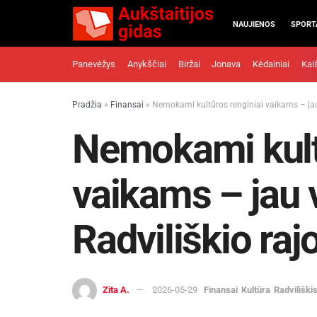
NAUJIENOS
SPORT
Panevėžys
Anykščiai
Biržai
Jonava
Kėdainiai
Kai
Pradžia
»
Finansai
»
Nemokami kultūros renginiai vaikams – jau
Nemokami kult
vaikams – jau
Radviliškio raj
Zita A.
2026-05-29
Finansai
Kultūra
Radviliški