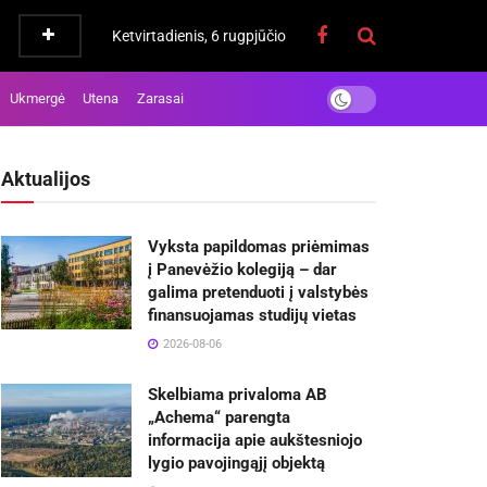
Ketvirtadienis, 6 rugpjūčio
Ukmergė
Utena
Zarasai
Aktualijos
Vyksta papildomas priėmimas
į Panevėžio kolegiją – dar
galima pretenduoti į valstybės
finansuojamas studijų vietas
2026-08-06
Skelbiama privaloma AB
„Achema“ parengta
informacija apie aukštesniojo
lygio pavojingąjį objektą