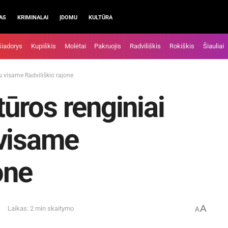
AS
KRIMINALAI
ĮDOMU
KULTŪRA
šiadorys
Kupiškis
Molėtai
Pakruojis
Radviliškis
Rokiškis
Šiauliai
 visame Radviliškio rajone
ūros renginiai
 visame
one
A
s
Laikas: 2 min skaitymo
A