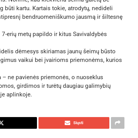
g būti kartu. Kartais tokie, atrodytų, nedideli
stipresnį bendruomeniškumo jausmą ir šiltesnę
7-erių metų papildo ir kitus Savivaldybės
 didelis dėmesys skiriamas jaunų šeimų būsto
imus vaikui bei įvairioms priemonėms, kurios
a – ne pavienės priemonės, o nuoseklus
omos, girdimos ir turėtų daugiau galimybių
je aplinkoje.
Siųsti