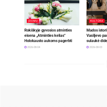
ĮDOMU
KULTŪRA
Rokiškyje gyvosios atminties
Mados istor
eisena „Atminties kelias“
Vasiljevo pa
Holokausto aukoms pagerbti
sulaukė did
2026-08-04
2026-08-03