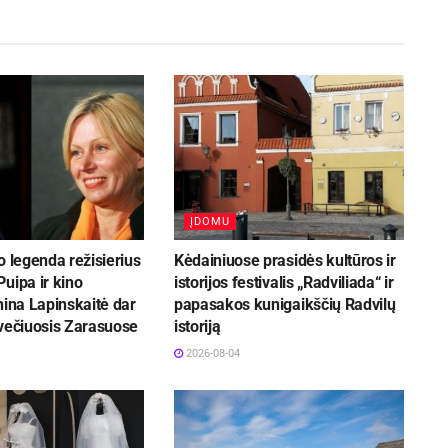
ĮDOMU
o legenda režisierius
Kėdainiuose prasidės kultūros ir
uipa ir kino
istorijos festivalis „Radviliada“ ir
nina Lapinskaitė dar
papasakos kunigaikščių Radvilų
svečiuosis Zarasuose
istoriją
2026-08-04