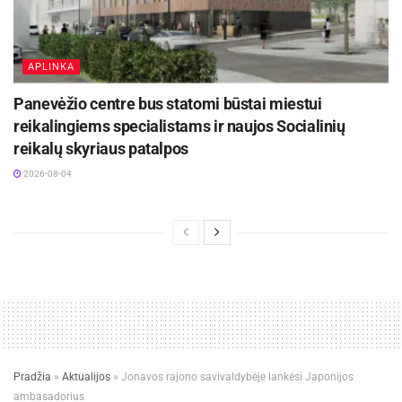
APLINKA
Panevėžio centre bus statomi būstai miestui
reikalingiems specialistams ir naujos Socialinių
reikalų skyriaus patalpos
2026-08-04
Pradžia
»
Aktualijos
»
Jonavos rajono savivaldybėje lankėsi Japonijos
ambasadorius