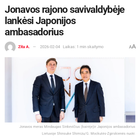
Jonavos rajono savivaldybėje
lankėsi Japonijos
ambasadorius
A
Zita A.
2026-02-04
Laikas: 1 min skaitymo
A
Jonavos meras Mindaugas Sinkevičius (kairėje)ir Japonijos ambasadorius
Lietuvoje Shinsuke Shimizu/G. Mockutės-Zgirskienės nuotr.