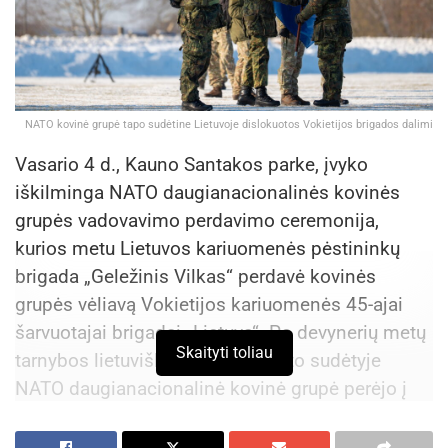
NATO kovinė grupė tapo sudėtine Lietuvoje dislokuotos Vokietijos brigados dalimi
Vasario 4 d., Kauno Santakos parke, įvyko
iškilminga NATO daugianacionalinės kovinės
grupės vadovavimo perdavimo ceremonija,
kurios metu Lietuvos kariuomenės pėstininkų
brigada „Geležinis Vilkas“ perdavė kovinės
grupės vėliavą Vokietijos kariuomenės 45-ajai
šarvuotajai brigadai „Lietuva“. Po devynerių metų
Skaityti toliau
tarnybos lietuviško karinio vieneto sudėtyje
NATO daugianacionalinė kovinė grupė perėjo į
Vokietijos brigados Lietuvoje pavaldumą ir tapo
sudėtine Vokietijos brigados dalimi.