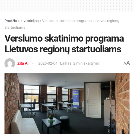
Pradžia
»
Investicijos
»
Verslumo skatinimo programa Lietuvos regionų
startuoliams
Verslumo skatinimo programa
Lietuvos regionų startuoliams
A
Zita A.
2026-02-04
Laikas: 2 min skaitymo
A