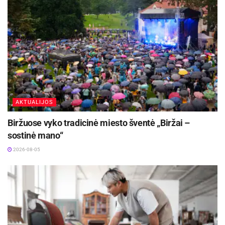
Tikimasi, kad šie mainai dar labiau pagilins
abipusį supratimą ir bendradarbiavimą,
grindžiamą bendromis vertybėmis, ir taip
sustiprins mūsų šalių strateginę partnerystę.
Šaltinis:
Jonavos rajono savivaldybė
AKTUALIJOS
Biržuose vyko tradicinė miesto šventė „Biržai –
sostinė mano“
2026-08-05