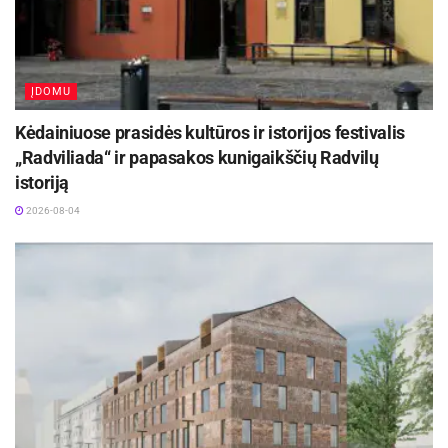
Startup_Lab projektas bendrai finansuojamas
Europos Sąjungos ir Saulėtekio Tech parko
lėšomis ir vyks iki 2027 m. vasario mėn.
ĮDOMU
Kėdainiuose prasidės kultūros ir istorijos festivalis
„Radviliada“ ir papasakos kunigaikščių Radvilų
Šaltinis:
Pasvalio rajono savivaldybė
istoriją
2026-08-04