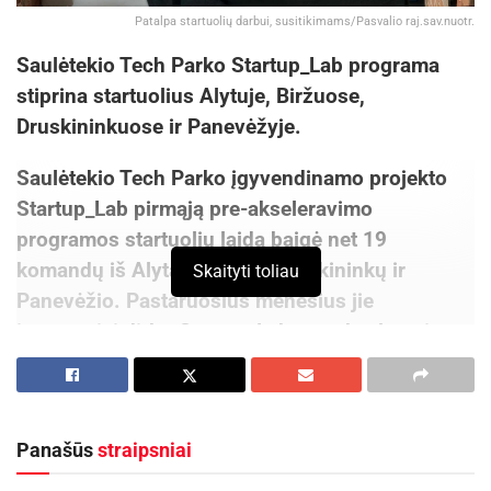
Patalpa startuolių darbui, susitikimams/Pasvalio raj.sav.nuotr.
Saulėtekio Tech Parko Startup_Lab programa
stiprina startuolius Alytuje, Biržuose,
Druskininkuose ir Panevėžyje.
Saulėtekio Tech Parko įgyvendinamo projekto
Startup_Lab pirmąją pre-akseleravimo
programos startuolių laidą baigė net 19
komandų iš Alytaus, Biržų, Druskininkų ir
Skaityti toliau
Panevėžio. Pastaruosius mėnesius jie
intensyviai dirbo Startup_Lab pre-akseleravimo
programoje: tobulino verslo modelius, mokėsi
apie rinkodarą, finansus, investuotojus, testavo
idėjas ir augo kartu su mentoriais.
Panašūs
straipsniai
Tai užtikrinti startuolių žingsniai į verslo pasaulį