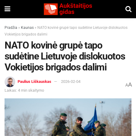
Pradžia
»
Kaunas
»
NATO kovinė grupė tapo sudėtine Lietuvoje dislokuotos
Vokietijos brigados dalimi
NATO kovinė grupė tapo
sudėtine Lietuvoje dislokuotos
Vokietijos brigados dalimi
Paulius Liškauskas
2026-02-04
A
A
Laikas: 4 min skaitymo