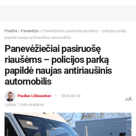
Nyderlandų karininkas.
Pradžia
»
Panevėžys
»
Panevėžiečiai pasiruošę riaušėms – policijos parką
papildė naujas antiriaušinis automobilis
Panevėžiečiai pasiruošę
riaušėms – policijos parką
papildė naujas antiriaušinis
automobilis
Paulius Liškauskas
2026-02-04
A
A
NATO kovinė grupė tapo sudėtine Lietuvoje dislokuotos Vokietijos brigados
Laikas: 1 min skaitymo
dalimi
2025 m. vasario 5 d. NATO priešakinių pajėgų
bataliono kovinė grupė pervadinta į NATO