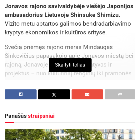
Jonavos rajono savivaldybėje viešėjo Japonijos
ambasadorius Lietuvoje Shinsuke Shimizu.
Vizito metu aptartos galimos bendradarbiavimo
kryptys ekonomikos ir kultūros srityse.
Svečią priėmęs rajono meras Mindaugas
Sinkevičius papasakojo apie Jonavos miestą bei
rajoną, Jonavoje vykdomas iniciatyvas ir
Skaityti toliau
projektus – nuo kultūrinių renginių iki pramonės
parko įrengimo.
Aktualios
naujienos
Patogesnės kelionės elektriniais traukiniais iš
Panašūs
straipsniai
Radviliškio – jau šį rudenį
2026-08-05