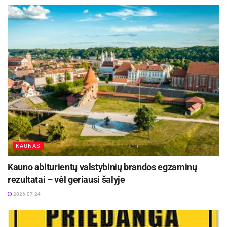
dalimi
„Šiandien stipriausia atgrasymo žinia
rusijai yra paprasta: Vokietijos 45-
osios šarvuotosios brigados
„Lietuva“ k
ariai jau yra čia, Lietuvoje.
Kartu su Lietuvos kariuomene
Vokietijos brigada ir NATO
sąjungininkai stiprina tiek Lietuvos,
tiek viso regiono saugumą. NATO
daugianacionalinė kovinė grupė
oficialiai tampa Vokietijos brigados
KAUNAS
Lietuvoje dalimi – taip sėkmingai
pasiekėme Vokietijos brigados
Kauno abiturientų valstybinių brandos egzaminų
perkėlimo į Lietuvą veiksmų plano
rezultatai – vėl geriausi šalyje
įgyvendinimo pusiaukelę“, – sakė
2026-07-24
krašto apsaugos ministras Robertas
Kaunas.