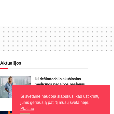
Aktualijos
Iki dešimtadalio skubiosios
medicinos pagalbos paslaugų
galės būti suteiktos išplėstinės
praktikos slaugytojų
Ši svetainė naudoja slapukus, kad užtikrintų
2026-08-06
jums geriausią patirtį mūsų svetainėje.
Plačiau
Rugpjūčio 11-ąją Utenoje vyks