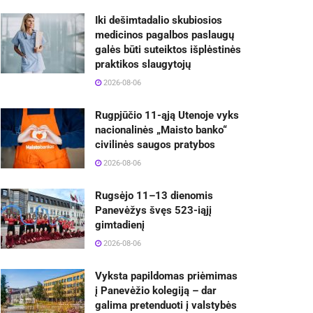
Iki dešimtadalio skubiosios
medicinos pagalbos paslaugų
galės būti suteiktos išplėstinės
praktikos slaugytojų
2026-08-06
Rugpjūčio 11-ąją Utenoje vyks
nacionalinės „Maisto banko“
civilinės saugos pratybos
2026-08-06
Rugsėjo 11–13 dienomis
Panevėžys švęs 523-iąjį
gimtadienį
2026-08-06
Vyksta papildomas priėmimas
į Panevėžio kolegiją – dar
galima pretenduoti į valstybės