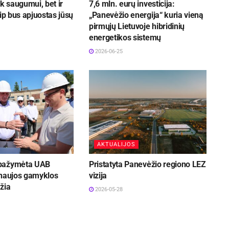
ik saugumui, bet ir
7,6 mln. eurų investicija:
aip bus apjuostas jūsų
„Panevėžio energija“ kuria vieną
pirmųjų Lietuvoje hibridinių
energetikos sistemų
2026-06-25
AKTUALIJOS
pažymėta UAB
Pristatyta Panevėžio regiono LEZ
 naujos gamyklos
vizija
žia
2026-05-28