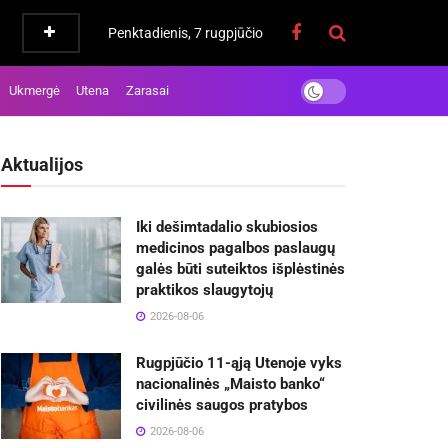
Penktadienis, 7 rugpjūčio
Ukmergė
Utena
Zarasai
Aktualijos
Iki dešimtadalio skubiosios
medicinos pagalbos paslaugų
galės būti suteiktos išplėstinės
praktikos slaugytojų
2026-08-06
Rugpjūčio 11-ąją Utenoje vyks
nacionalinės „Maisto banko“
civilinės saugos pratybos
2026-08-06