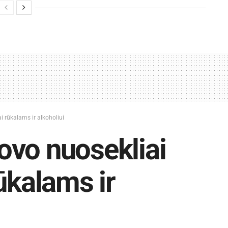
 rūkalams ir alkoholiui
ovo nuosekliai
ūkalams ir