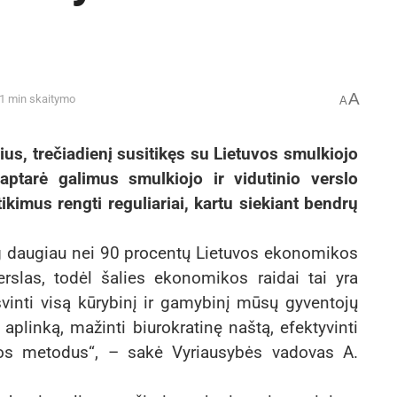
A
 1 min skaitymo
A
us, trečiadienį susitikęs su Lietuvos smulkiojo
 aptarė galimus smulkiojo ir vidutinio verslo
ikimus rengti reguliariai, kartu siekiant bendrų
g daugiau nei 90 procentų Lietuvos ekonomikos
erslas, todėl šalies ekonomikos raidai tai yra
isvinti visą kūrybinį ir gamybinį mūsų gyventojų
o aplinką, mažinti biurokratinę naštą, efektyvinti
iklos metodus“, – sakė Vyriausybės vadovas A.