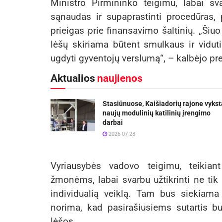
Ministro Pirmininko teigimu, labai sv
sąnaudas ir supaprastinti procedūras, p
prieigas prie finansavimo šaltinių. „Šiuo
lėšų skiriama būtent smulkaus ir viduti
ugdyti gyventojų verslumą“, – kalbėjo pr
Aktualios
naujienos
Stasiūnuose, Kaišiadorių rajone vykst
naujų modulinių katilinių įrengimo
darbai
2026-07-28
Vyriausybės vadovo teigimu, teikian
žmonėms, labai svarbu užtikrinti ne ti
individualią veiklą. Tam bus siekiama 
norima, kad pasirašiusiems sutartis 
lėšos.