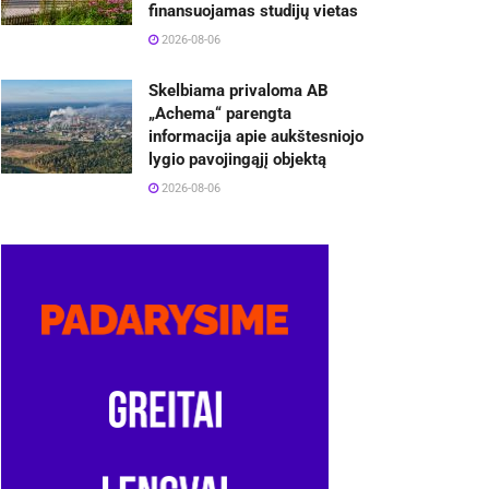
finansuojamas studijų vietas
2026-08-06
Skelbiama privaloma AB
„Achema“ parengta
informacija apie aukštesniojo
lygio pavojingąjį objektą
2026-08-06