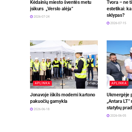
Kėdainių miesto šventės metu
Tvora – ne t
įsikurs „Verslo alėja“
estetikai: k
sklypas?
2026-07-24
2026-07-15
APLINKA
APLINKA
Jonavoje iškils moderni kartono
Ukmergėje 
pakuočių gamykla
„Antara LT“
statybų prad
2026-06-18
2026-06-05