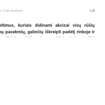
A
s: 2 min skaitymo
A
timus, kuriais didinami akcizai visų rūšių
ų pasekmių, galinčių iškreipti padėtį rinkoje ir
arifai bus didinami nuosekliai: akcizų tarifai
oliui (priklausomai nuo stiprumo) – 2,5-8 proc.
tas 2016 metais turėtų gauti apie 18 mln. eurų
Europos Sąjungos sankcijos „Mere“
tinklo savininkams: ekonominio
saugumo ir solidarumo su Ukraina
užtikrinimas
2026-07-25