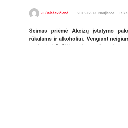
J. Šalaševičienė
2015-12-09
Naujienos
Laika
Seimas priėmė Akcizų įstatymo pakei
rūkalams ir alkoholiui. Vengiant neigiam
paskatinti šešėlinę ekonomiką, akcizo t
rūkalams kitąmet didės 5-9 proc., alkoh
Planuojama, kad dėl to valstybės biudže
papildomų pajamų.
Rūkalai
Aktualios
naujienos
DHL perka „Venipak“ grupę: stiprins
pozicijas Baltijos šalyse
2026-07-28