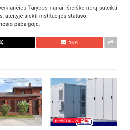
ikiančios Tarybos nariai išreiškė norą suteikti
ateityje siekti institucijos statuso.
ėnesio pabaigoje.
Siųsti
INVESTICIJOS