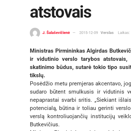
atstovais
J. Šalaševičienė
2015-12-09
Verslas
Laikas:
Ministras Pirmininkas Algirdas Butkeviči
ir vidutinio verslo tarybos atstovais,
skatinimo būdus, sutarė tokio tipo susit
tikslų.
Posėdžio metu premjeras akcentavo, jo
sudaro būtent smulkusis ir vidutinis v
nepaprastai svarbi sritis. „Siekiant išla
potencialą, būtina ir toliau gerinti versl
verslą kontroliuojančių institucijų ve
Butkevičius.