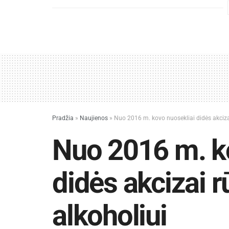
Pradžia
»
Naujienos
»
Nuo 2016 m. kovo nuosekliai didės akcizai
Nuo 2016 m. k
didės akcizai r
alkoholiui