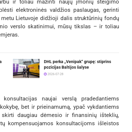
arbu ir toliau mažinti naujų įmonių steigimo
lėsti elektroninės valdžios paslaugas, gerinti
 metu Lietuvoje didžioji dalis struktūrinių fondų
nio verslo skatinimui, mūsų tikslas – ir toliau
emjeras.
a
DHL perka „Venipak“ grupę: stiprins
pozicijas Baltijos šalyse
2026-07-28
t konsultacijas naujai verslą pradedantiems
k kokybę, bet ir prieinamumą, ypač vykdantiems
skirti daugiau dėmesio ir finansinių išteklių,
butų kompensuojamos konsultacijoms išleistos