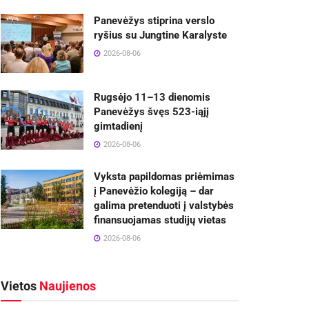
Panevėžys stiprina verslo
ryšius su Jungtine Karalyste
2026-08-06
Rugsėjo 11–13 dienomis
Panevėžys švęs 523-iąjį
gimtadienį
2026-08-06
Vyksta papildomas priėmimas
į Panevėžio kolegiją – dar
galima pretenduoti į valstybės
finansuojamas studijų vietas
2026-08-06
Vietos
Naujienos