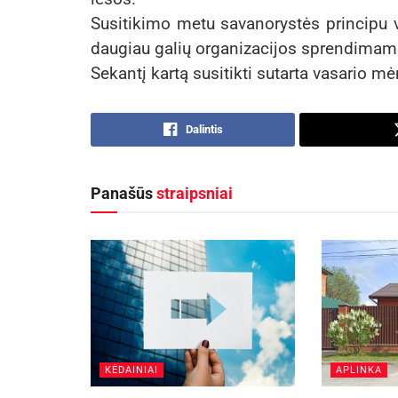
Susitikimo metu savanorystės principu ve
daugiau galių organizacijos sprendimams, 
Sekantį kartą susitikti sutarta vasario m
Dalintis
Panašūs
straipsniai
KĖDAINIAI
APLINKA