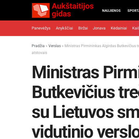
NAUJIENOS
SPORT
Panevėžys
Anykščiai
Biržai
Jonava
Kėdainiai
Kai
Pradžia
»
Verslas
»
Ministras Pirmininkas Algirdas Butkevičius tr
atstovais
Ministras Pirm
Butkevičius tre
su Lietuvos smu
vidutinio versl