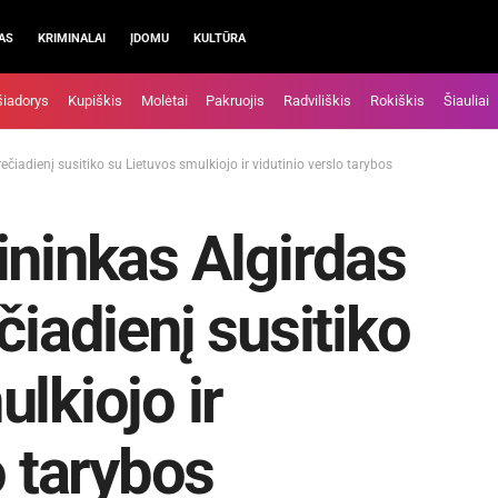
AS
KRIMINALAI
ĮDOMU
KULTŪRA
šiadorys
Kupiškis
Molėtai
Pakruojis
Radviliškis
Rokiškis
Šiauliai
ečiadienį susitiko su Lietuvos smulkiojo ir vidutinio verslo tarybos
ininkas Algirdas
čiadienį susitiko
lkiojo ir
o tarybos