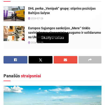
DHL perka „Venipak“ grupę: stiprins pozicijas
Baltijos šalyse
2026-07-28
Europos Sąjungos sankcijos „Mere“ tinklo
savininkams: ekonominio saugumo ir solidarumo
su Ukraina užtikrinimas
Skaityti toliau
2026-07-25
Panevėžio miesto savivaldybė primena
gyventojams ir įmonėms, kad šiemet žemės
mokestį reikia sumokėti iki lapkričio 16 dienos.
Panašūs
straipsniai
Panevėžyje yra 29,5 tūkst. žemės mokesčio
mokėtojų, tačiau dėl savivaldybių nustatytų
lengvatų žemės mokestį moka beveik 18 tūkst.
gyventojų ir įmonių. Jiems šiais metais