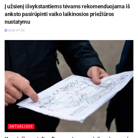
Į užsienį išvykstantiems tėvams rekomenduojama iš
anksto pasirūpinti vaiko laikinosios priežiūros
nustatymu
2026-07-03
AKTUALIJOS