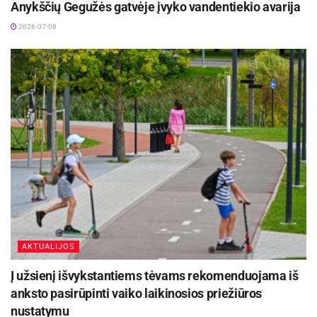
Anykščių Gegužės gatvėje įvyko vandentiekio avarija
2026-07-08
AKTUALIJOS
Į užsienį išvykstantiems tėvams rekomenduojama iš
anksto pasirūpinti vaiko laikinosios priežiūros
nustatymu