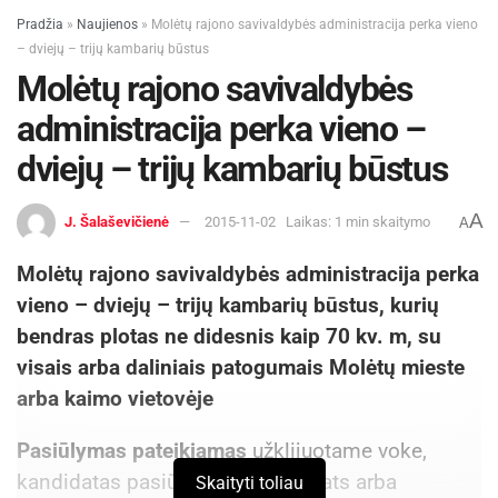
Pradžia
»
Naujienos
»
Molėtų rajono savivaldybės administracija perka vieno
– dviejų – trijų kambarių būstus
Molėtų rajono savivaldybės
administracija perka vieno –
dviejų – trijų kambarių būstus
A
J. Šalaševičienė
2015-11-02
Laikas: 1 min skaitymo
A
Molėtų rajono savivaldybės administracija perka
vieno – dviejų – trijų kambarių būstus, kurių
bendras plotas ne didesnis kaip 70 kv. m, su
visais arba daliniais patogumais Molėtų mieste
arba kaimo vietovėje
Pasiūlymas pateikiamas
užklijuotame voke,
kandidatas pasiūlymą pateikia pats arba
Skaityti toliau