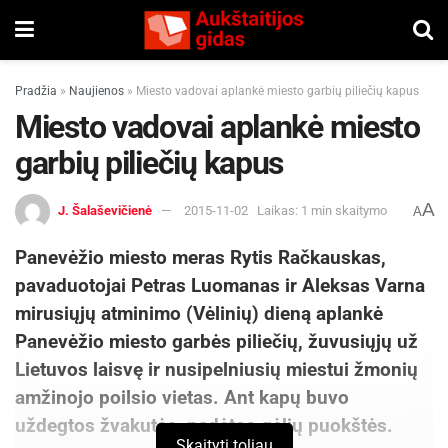
Pradžia
»
Naujienos
»
Miesto vadovai aplankė miesto garbių piliečių kapus
Miesto vadovai aplankė miesto
garbių piliečių kapus
A
J. Šalaševičienė
2015-11-02
Laikas: 1 min skaitymo
A
Panevėžio miesto meras Rytis Račkauskas,
pavaduotojai Petras Luomanas ir Aleksas Varna
mirusiųjų atminimo (Vėlinių) dieną aplankė
Panevėžio miesto garbės piliečių, žuvusiųjų už
Lietuvos laisvę ir nusipelniusių miestui žmonių
amžinojo poilsio vietas. Ant kapų buvo
uždegtos žvakutės, padėtos gėlių puokštės.
Skaityti toliau