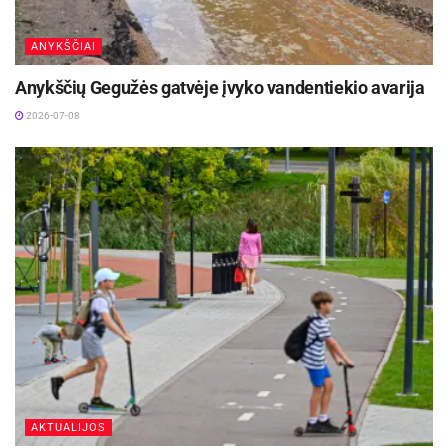
ANYKŠČIAI
Anykščių Gegužės gatvėje įvyko vandentiekio avarija
2026-07-08
AKTUALIJOS