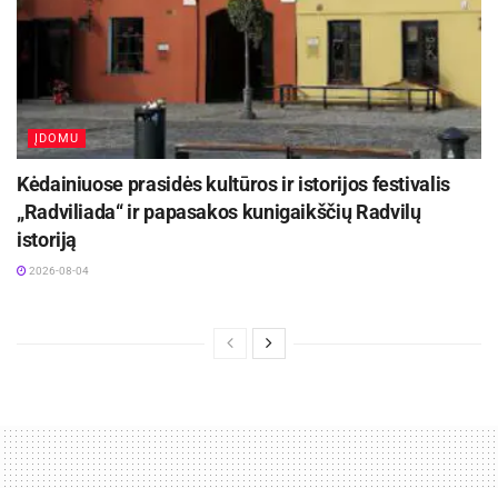
ĮDOMU
Kėdainiuose prasidės kultūros ir istorijos festivalis
„Radviliada“ ir papasakos kunigaikščių Radvilų
istoriją
2026-08-04