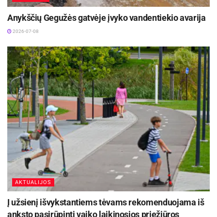
Anykščių Gegužės gatvėje įvyko vandentiekio avarija
2026-07-08
AKTUALIJOS
Į užsienį išvykstantiems tėvams rekomenduojama iš
anksto pasirūpinti vaiko laikinosios priežiūros