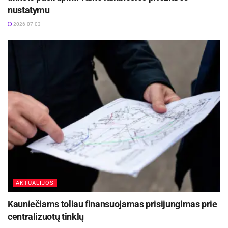
nustatymu
2026-07-03
AKTUALIJOS
Kauniečiams toliau finansuojamas prisijungimas prie
centralizuotų tinklų