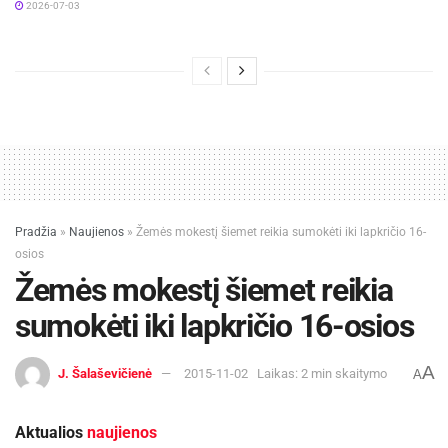
2026-07-03
Pradžia
»
Naujienos
»
Žemės mokestį šiemet reikia sumokėti iki lapkričio 16-
osios
Žemės mokestį šiemet reikia
sumokėti iki lapkričio 16-osios
A
J. Šalaševičienė
2015-11-02
Laikas: 2 min skaitymo
A
Aktualios
naujienos