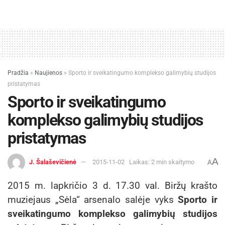
Pradžia
»
Naujienos
»
Sporto ir sveikatingumo komplekso galimybių studijos
pristatymas
Sporto ir sveikatingumo
komplekso galimybių studijos
pristatymas
A
J. Šalaševičienė
2015-11-02
Laikas: 2 min skaitymo
A
2015 m. lapkričio 3 d. 17.30 val. Biržų krašto
muziejaus „Sėla“ arsenalo salėje vyks
Sporto ir
sveikatingumo komplekso galimybių studijos