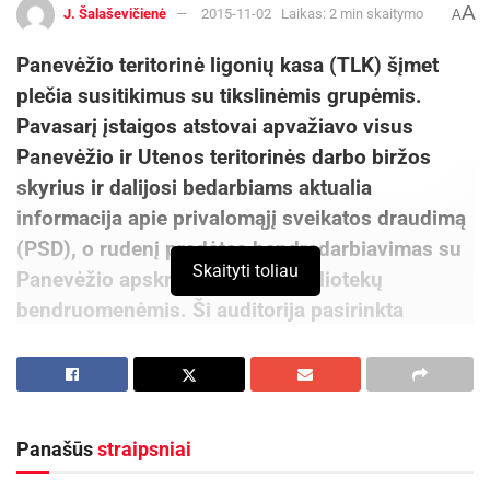
A
J. Šalaševičienė
2015-11-02
Laikas: 2 min skaitymo
A
Panevėžio teritorinė ligonių kasa (TLK) šįmet
plečia susitikimus su tikslinėmis grupėmis.
Pavasarį įstaigos atstovai apvažiavo visus
Panevėžio ir Utenos teritorinės darbo biržos
skyrius ir dalijosi bedarbiams aktualia
informacija apie privalomąjį sveikatos draudimą
(PSD), o rudenį pradėtas bendradarbiavimas su
Skaityti toliau
Panevėžio apskrities viešųjų bibliotekų
bendruomenėmis. Ši auditorija pasirinkta
neatsitiktinai – būtent bibliotekininkai, ypač
rajonuose, yra tie šviesuliai, į kuriuos patarimo
kreipiasi gyventojai.
Panašūs
straipsniai
Pirmasis Panevėžio TLK atstovų susitikimas
įvyko Pasvalio Mariaus Katiliškio viešojoje