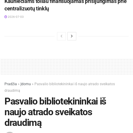
Kauniečiams toliau finansuojamas prisijungimas prie
centralizuotų tinklų
2026-07-03
Pradžia
»
Įdomu
»
Pasvalio bibliotekininkai iš naujo atrado sveikatos
draudimą
Pasvalio bibliotekininkai iš
naujo atrado sveikatos
draudimą