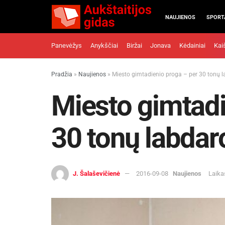
NAUJIENOS
SPORT
Panevėžys
Anykščiai
Biržai
Jonava
Kėdainiai
Kai
Pradžia
»
Naujienos
»
Miesto gimtadienio proga – per 30 tonų 
Miesto gimtadi
30 tonų labdar
J. Šalaševičienė
2016-09-08
Naujienos
Laika