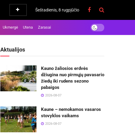
Šeštadienis, 8 rugpjūčio
Ukmergė
Utena
Zarasai
Aktualijos
Kauno žaliosios erdvės
džiugina nuo pirmųjų pavasario
žiedų iki rudens sezono
pabaigos
2026-08-07
Kaune – nemokamos vasaros
stovyklos vaikams
2026-08-07