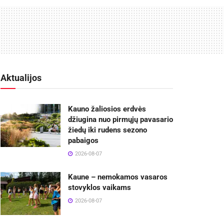
Aktualijos
Kauno žaliosios erdvės
džiugina nuo pirmųjų pavasario
žiedų iki rudens sezono
pabaigos
2026-08-07
Kaune – nemokamos vasaros
stovyklos vaikams
2026-08-07