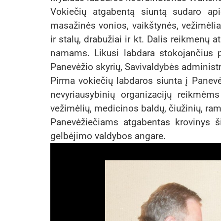
Vokiečių atgabentą siuntą sudaro api
masažinės vonios, vaikštynės, vežimėliai,
ir stalų, drabužiai ir kt. Dalis reikmenų
namams. Likusi labdara stokojančius 
Panevėžio skyrių, Savivaldybės administr
Pirma vokiečių labdaros siunta į Panevė
nevyriausybinių organizacijų reikmėms
vežimėlių, medicinos baldų, čiužinių, rame
Panevėžiečiams atgabentas krovinys 
gelbėjimo valdybos angare.