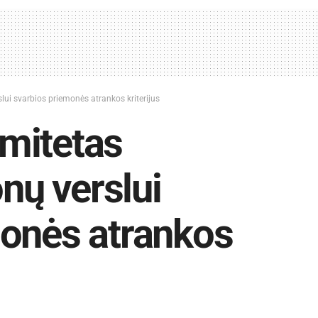
lui svarbios priemonės atrankos kriterijus
mitetas
onų verslui
monės atrankos