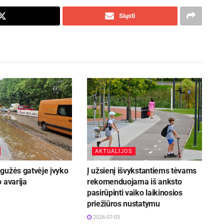
Siųsti
AKTUALIJOS
gužės gatvėje įvyko
Į užsienį išvykstantiems tėvams
 avarija
rekomenduojama iš anksto
pasirūpinti vaiko laikinosios
priežiūros nustatymu
2026-07-03