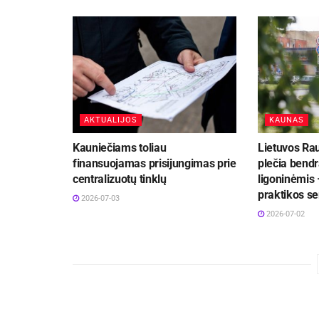
AKTUALIJOS
KAUNAS
Kauniečiams toliau
Lietuvos Ra
finansuojamas prisijungimas prie
plečia bend
centralizuotų tinklų
ligoninėmis 
praktikos se
2026-07-03
2026-07-02