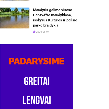
Maudytis galima visose
Panevėžio maudyklose,
išskyrus Kultūros ir poilsio
parko braidyklą
2026-08-07