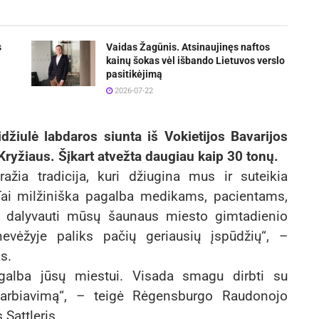
s
Vaidas Žagūnis. Atsinaujinęs naftos
kainų šokas vėl išbando Lietuvos verslo
pasitikėjimą
2026-07-22
džiulė labdaros siunta iš Vokietijos Bavarijos
žiaus. Šįkart atvežta daugiau kaip 30 tonų.
žia tradicija, kuri džiugina mus ir suteikia
Tai milžiniška pagalba medikams, pacientams,
ų dalyvauti mūsų šaunaus miesto gimtadienio
nevėžyje paliks pačių geriausių įspūdžių“, –
s.
galba jūsų miestui. Visada smagu dirbti su
darbiavimą“, – teigė Rėgensburgo Raudonojo
 Sattleris.