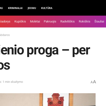
AS
KRIMINALAI
ĮDOMU
KULTŪRA
šiadorys
Kupiškis
Molėtai
Pakruojis
Radviliškis
Rokiškis
Šiauliai
labdaros
enio proga – per
os
A
s: 1 min skaitymo
A