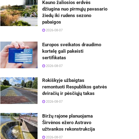
Kauno žaliosios erdvės
džiugina nuo pirmųjų pavasario
žiedų iki rudens sezono
pabaigos
2026-08-07
Europos sveikatos draudimo
kortelę gali pakeisti
sertifikatas
2026-08-07
Rokiškyje užbaigtas
remontuoti Respublikos gatvės
dviračių ir pėsčiųjų takas
2026-08-07
Biržų rajone planuojama
Širvėnos ežero Astravo
užtvankos rekonstrukcija
2026-08-07