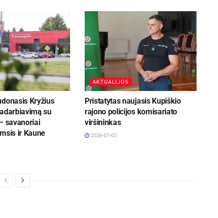
AKTUALIJOS
udonasis Kryžius
Pristatytas naujasis Kupiškio
radarbiavimą su
rajono policijos komisariato
– savanoriai
viršininkas
msis ir Kaune
2026-07-02