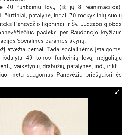
e 40 funkcinių lovų (iš jų 8 reanimacijos),
 čiužiniai, patalynė, indai, 70 mokyklinių suolų
 atiteks Panevėžio ligoninei ir Šv. Juozapo globos
panevėžiečius pasieks per Raudonojo kryžiaus
acijos Socialinės paramos skyrių.
žį atvežta pernai. Tada socialinėms įstaigoms,
 išdalyta 49 tonos funkcinių lovų, neįgaliųjų
ntų, vaikštynių, drabužių, patalynės, indų ir kt.
šiuo metu saugomas Panevėžio priešgaisrinės