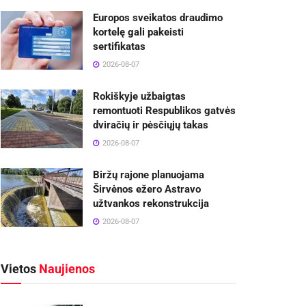
Europos sveikatos draudimo
kortelę gali pakeisti
sertifikatas
2026-08-07
Rokiškyje užbaigtas
remontuoti Respublikos gatvės
dviračių ir pėsčiųjų takas
2026-08-07
Biržų rajone planuojama
Širvėnos ežero Astravo
užtvankos rekonstrukcija
2026-08-07
Vietos
Naujienos