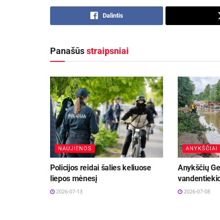
Dalintis
Panašūs
straipsniai
NAUJIENOS
ANYKŠČIAI
Policijos reidai šalies keliuose
Anykščių Ge
liepos mėnesį
vandentiekio
2026-07-13
2026-07-08