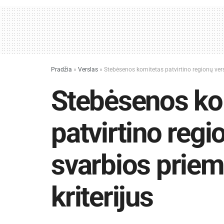
Pradžia
»
Verslas
»
Stebėsenos komitetas patvirtino regionų vers
Stebėsenos ko
patvirtino regi
svarbios prie
kriterijus