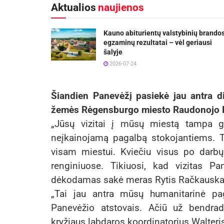
Aktualios
naujienos
Kauno abiturientų valstybinių brando
egzaminų rezultatai – vėl geriausi
šalyje
2026-07-24
Šiandien Panevėžį pasiekė jau antra di
žemės Rėgensburgo miesto Raudonojo Kry
„Jūsų vizitai į mūsų miestą tampa gra
neįkainojamą pagalbą stokojantiems. 
visam miestui. Kviečiu visus po darb
renginiuose. Tikiuosi, kad vizitas Pa
dėkodamas sakė meras Rytis Račkauska
„Tai jau antra mūsų humanitarinė pa
Panevėžio atstovais. Ačiū už bendra
kryžiaus labdaros koordinatorius Walteris