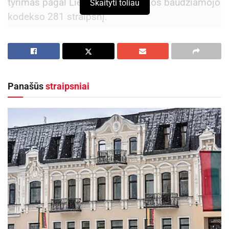
tyrimas pagal Lietuvos Respublikos baudžiamojo
Skaityti toliau
kodekso 281 straipsnį.
Aktualios
naujienos
Rugsėjo 11–13 dienomis Panevėžys švęs 523-
iąjį gimtadienį
Panašūs
straipsniai
2026-08-06
Vyksta papildomas priėmimas į Panevėžio
kolegiją – dar galima pretenduoti į valstybės
finansuojamas studijų vietas
2026-08-06
Pirminiais duomenimis, 1991 metais gimęs
vyras, vairuodamas automobilį „Volvo V40“ ir
reguliuojamoje sankryžoje sukdamas į kairę,
nepraleido tiesiai pagrindiniu keliu važiavusio