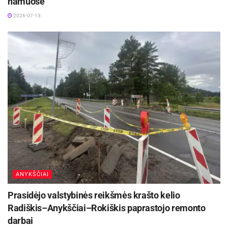
namuose
2026-07-13
ANYKŠČIAI
Prasidėjo valstybinės reikšmės krašto kelio
Radiškis–Anykščiai–Rokiškis paprastojo remonto
darbai