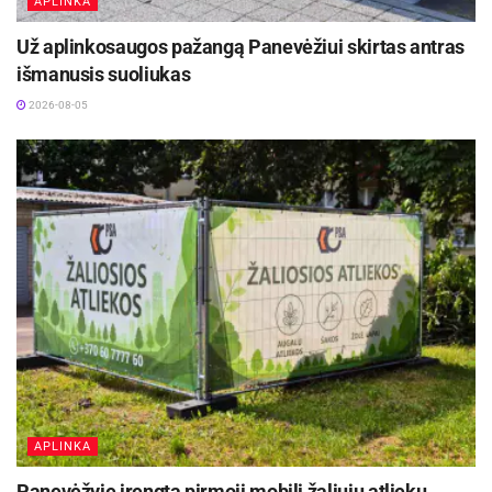
APLINKA
Už aplinkosaugos pažangą Panevėžiui skirtas antras
išmanusis suoliukas
2026-08-05
APLINKA
Panevėžyje įrengta pirmoji mobili žaliųjų atliekų