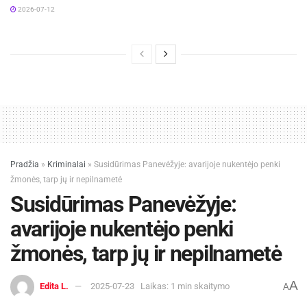
2026-07-12
Pradžia
»
Kriminalai
»
Susidūrimas Panevėžyje: avarijoje nukentėjo penki
žmonės, tarp jų ir nepilnametė
Susidūrimas Panevėžyje:
avarijoje nukentėjo penki
žmonės, tarp jų ir nepilnametė
A
Edita L.
2025-07-23
Laikas: 1 min skaitymo
A