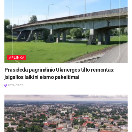
įspūdingas praktiškumo rodiklis šio segmento
elektromobiliui.
APLINKA
Prasideda pagrindinio Ukmergės tilto remontas:
įsigalios laikini eismo pakeitimai
2026-07-26
CLA 250+ Shooting Brake mit EQ
Patobulinta salono patirtis