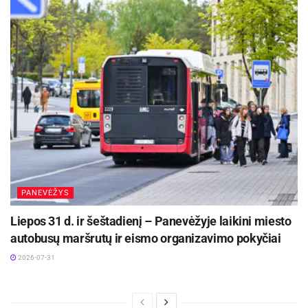
PANEVĖŽYS
Liepos 31 d. ir šeštadienį – Panevėžyje laikini miesto
autobusų maršrutų ir eismo organizavimo pokyčiai
2026-07-31