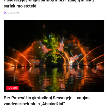
surinkimo stotelė
2026-08-03
ĮDOMU
Per Panevėžio gimtadienį Senvagėje – naujas
vandens spektaklis „Atspindžiai“