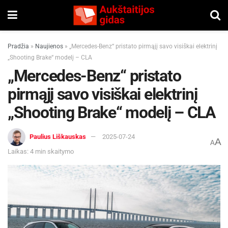
Pradžia
»
Naujienos
»
„Mercedes-Benz“ pristato pirmąjį savo visiškai elektrinį
„Shooting Brake“ modelį – CLA
„Mercedes-Benz“ pristato
pirmąjį savo visiškai elektrinį
„Shooting Brake“ modelį – CLA
Paulius Liškauskas
2025-07-24
A
A
Laikas: 4 min skaitymo