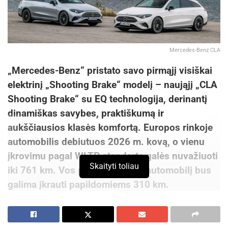
Mercedes-Benz CLA
„Mercedes-Benz“ pristato savo pirmąjį visiškai
elektrinį „Shooting Brake“ modelį – naująjį „CLA
Shooting Brake“ su EQ technologija, derinantį
dinamiškas savybes, praktiškumą ir
aukščiausios klasės komfortą. Europos rinkoje
automobilis debiutuos 2026 m. kovą, o vienu
įkrovimu pagal WLTP standartą galės nuvažiuoti
Skaityti toliau
iki 761 km. Vos per 10 minučių automobilį bus
galima įkrauti papildomiems 310 km.