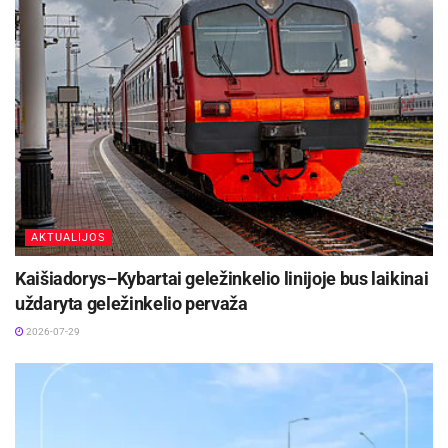
Automobilio ilgis siekia 4 723 mm, o aukštis – 1
469 mm, todėl keleiviams suteikiama daugiau
vietos virš galvos. Bagažinės tūris svyruoja nuo
455 iki 1 290 litrų, o po priekiniu kapotu
papildomai įrengta 101 litro talpa, todėl
automobilis idealiai tiks tiek kasdieniams
poreikiams, tiek ilgesnėms šeimos kelionėms.
AKTUALIJOS
Kaišiadorys–Kybartai geležinkelio linijoje bus laikinai
uždaryta geležinkelio pervaža
Galinė sėdynė dalinama santykiu 40:20:40,
2026-07-29
suteikiant maksimalų universalumą. Ant stogo
montuojami standartiniai stogo bėgeliai gali
atlaikyti iki 75 kg apkrovą. Automobilis taip pat
gali vilkti iki 1 800 kg sveriančią priekabą – tai