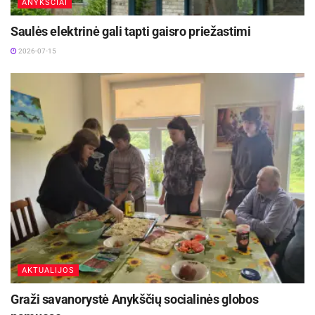
ANYKŠČIAI
Saulės elektrinė gali tapti gaisro priežastimi
2026-07-15
AKTUALIJOS
Graži savanorystė Anykščių socialinės globos