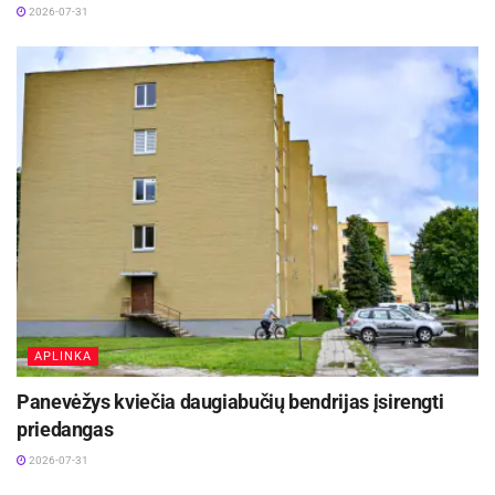
2026-07-31
APLINKA
Panevėžys kviečia daugiabučių bendrijas įsirengti
priedangas
2026-07-31