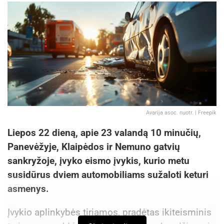
Avarija asoc. nuotr. | Freepik
Liepos 22 dieną, apie 23 valandą 10 minučių,
Panevėžyje, Klaipėdos ir Nemuno gatvių
sankryžoje, įvyko eismo įvykis, kurio metu
susidūrus dviem automobiliams sužaloti keturi
asmenys.
Įvykio aplinkybės tiriamos, pradėtas ikiteisminis