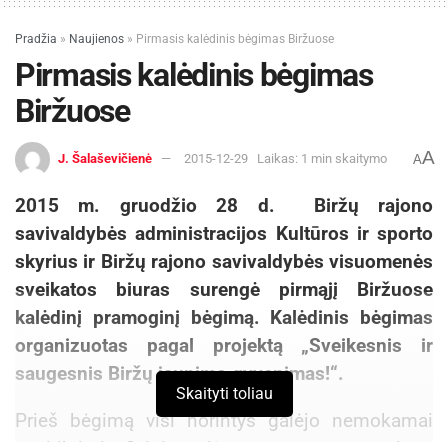
Pradžia
»
Naujienos
»
Pirmasis kalėdinis bėgimas Biržuose
Pirmasis kalėdinis bėgimas
Biržuose
A
J. Šalaševičienė
2015-12-29
Laikas: 1 min skaitymo
A
2015 m. gruodžio 28 d. Biržų rajono
savivaldybės administracijos Kultūros ir sporto
skyrius ir Biržų rajono savivaldybės visuomenės
sveikatos biuras surengė pirmąjį Biržuose
kalėdinį pramoginį bėgimą. Kalėdinis bėgimas
organizuotas pagal projektą „Sveikesnis ir
saugesnis Biržų jaunimo gyvenimas!“.
Skaityti toliau
Prieš bėgimą visi norintys galėjo nemokamai