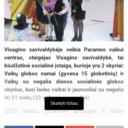
Visagino savivaldybėje veikia Paramos vaikui
centras, steigėjas Visagino savivaldybė, tai
biudžetinė socialinė įstaiga, kurioje yra 2 skyriai:
Vaikų globos namai (gyvena 15 globotinių) ir
Vaikų su negalia dienos socialinės globos
skyrius, kurį lanko vaikai ir jaunuoliai su negalia
iki 21 metų (22 vaikai ir jaunuoliai).
Skaityti toliau
2015 metais Socialinės apsaugos ir darbo
ministerija antrus metus iš eilės organizavo
„Geriausio socialinio darbuotojo rinkimus“.