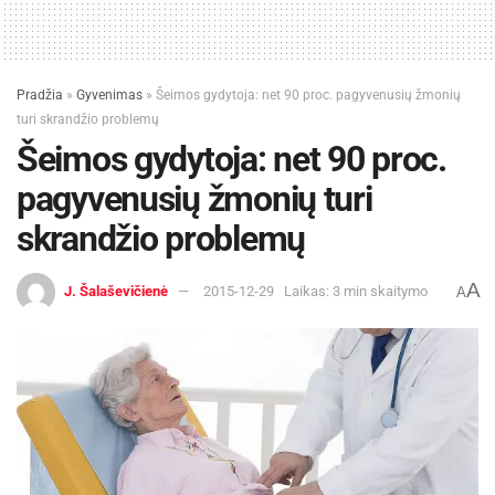
Pradžia
»
Gyvenimas
»
Šeimos gydytoja: net 90 proc. pagyvenusių žmonių
turi skrandžio problemų
Šeimos gydytoja: net 90 proc.
pagyvenusių žmonių turi
skrandžio problemų
A
J. Šalaševičienė
2015-12-29
Laikas: 3 min skaitymo
A