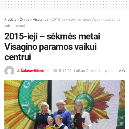
Pradžia
»
Žinios
»
Visaginas
»
2015-ieji – sėkmės metai Visagino paramos
vaikui centrui
2015-ieji – sėkmės metai
Visagino paramos vaikui
centrui
A
J. Šalaševičienė
2015-12-29
Laikas: 2 min skaitymo
A