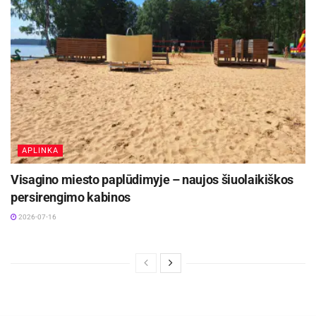
Kalėdų dvasia jau gruodžio viduryje sklando
aplink.
Lai būna ateinantys 2016 metai vien gėrio
pradžia, ramūs, dosnūs, laimingi ir turtingi mums
visiems.
Natalija Levickaja
APLINKA
Visagino miesto paplūdimyje – naujos šiuolaikiškos
persirengimo kabinos
2026-07-16