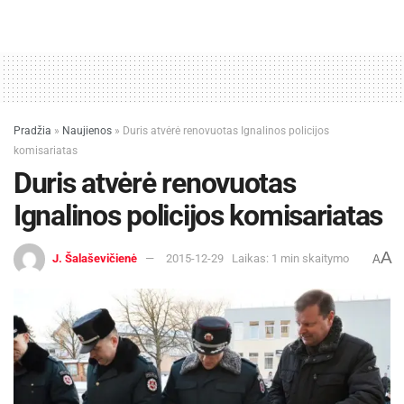
Pradžia
»
Naujienos
»
Duris atvėrė renovuotas Ignalinos policijos
komisariatas
Duris atvėrė renovuotas
Ignalinos policijos komisariatas
A
J. Šalaševičienė
2015-12-29
Laikas: 1 min skaitymo
A