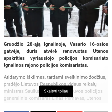
Gruodžio 28-ąją Ignalinoje, Vasario 16-osios
gatvėje, duris atvėrė renovuotas Utenos
apskrities vyriausiojo policijos komisariato
Ignalinos rajono policijos komisariatas.
Atidarymo iškilmes, tardami sveikinimo žodžius,
pradėjo Lietuvos Respublikos vidaus reikalų
ministras Saulius Skvernelis, Lietuvos policijos
Skaityti toliau
generalinis komisaras Linas Pernavas, Utenos
apskrities vyriausiojo policijos komisariato