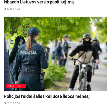
išbando Lietuvos verslo pasitikėjimą
dovanėlę.
2026-07-22
NAUJIENOS
Policijos reidai šalies keliuose liepos mėnesį
2026-07-13