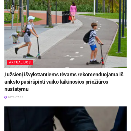
AKTUALIJOS
Į užsienį išvykstantiems tėvams rekomenduojama iš
anksto pasirūpinti vaiko laikinosios priežiūros
nustatymu
2026-07-03