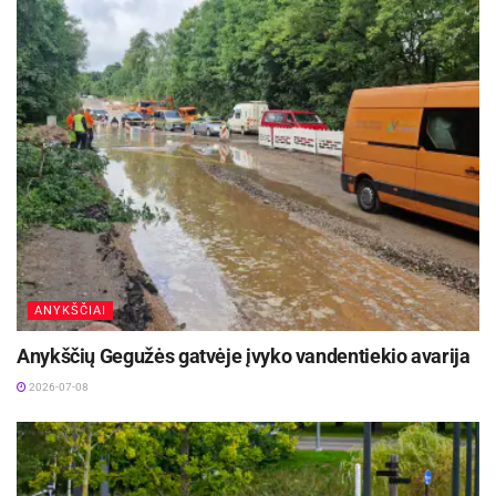
ANYKŠČIAI
Anykščių Gegužės gatvėje įvyko vandentiekio avarija
2026-07-08