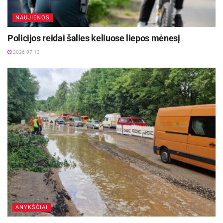
Vaidas Žagūnis. Atsinaujinęs naftos kainų šokas
vėl išbando Lietuvos verslo pasitikėjimą
NAUJIENOS
2026-07-22
Policijos reidai šalies keliuose liepos mėnesį
2026-07-13
2016 m. sausio 4 d. Utenos rajono meras galės
grįžti į pareigas. Tačiau jis tebėra įtariamas dėl
kyšininkavimo ir jam yra taikoma teismo paskirta
kardomoji priemonė – rašytinis pasižadėjimas
neišvykti.
Šį ikiteisminį tyrimą organizuoja ir jam vadovauja
Panevėžio apygardos prokuratūros Organizuotų
nusikaltimų ir korupcijos tyrimo skyriaus
prokuroras.
ANYKŠČIAI