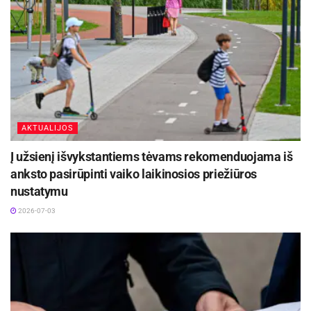
AKTUALIJOS
Į užsienį išvykstantiems tėvams rekomenduojama iš
anksto pasirūpinti vaiko laikinosios priežiūros
nustatymu
2026-07-03