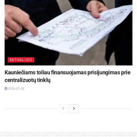
AKTUALIJOS
Kauniečiams toliau finansuojamas prisijungimas prie
centralizuotų tinklų
2026-07-03