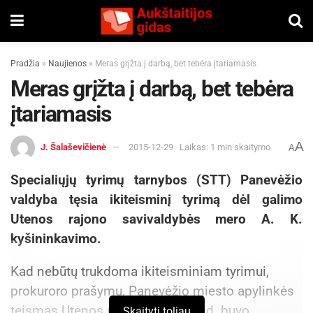
Pradžia
»
Naujienos
»
Meras grįžta į darbą, bet tebėra įtariamasis
Meras grįžta į darbą, bet tebėra
įtariamasis
A
J. Šalaševičienė
2015-12-29
Laikas: 1 min skaitymo
A
Specialiųjų tyrimų tarnybos (STT) Panevėžio
valdyba tęsia ikiteisminį tyrimą dėl galimo
Utenos rajono savivaldybės mero A. K.
kyšininkavimo.
Kad nebūtų trukdoma ikiteisminiam tyrimui,
prokuroro prašymu, Panevėžio miesto apylinkės
teismas Utenos merą lapkričio 2 d. buvo
Skaityti toliau