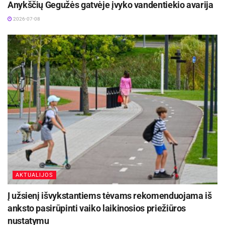
Anykščių Gegužės gatvėje įvyko vandentiekio avarija
2026-07-08
AKTUALIJOS
Į užsienį išvykstantiems tėvams rekomenduojama iš
anksto pasirūpinti vaiko laikinosios priežiūros
nustatymu