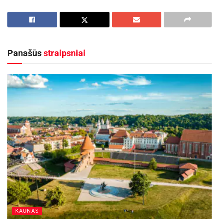
pasitikrinti fizinį pajėgumą, gautų rezultatų
pagrindu gauti profesionalų konsultaciją,
dalyvauti šiaurietiško ėjimo, bėgimo, mankštos
ir kt. pamokose.
Panašūs
straipsniai
Aktualios
naujienos
DHL perka „Venipak“ grupę: stiprins pozicijas
Baltijos šalyse
2026-07-28
Europos Sąjungos sankcijos „Mere“ tinklo
savininkams: ekonominio saugumo ir solidarumo
su Ukraina užtikrinimas
2026-07-25
KAUNAS