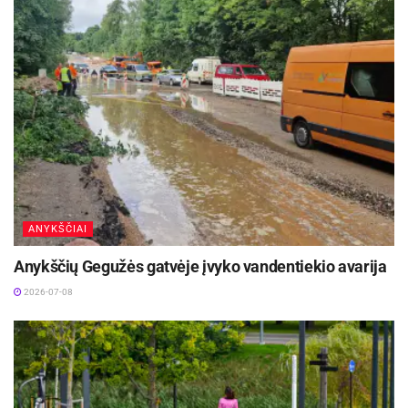
ANYKŠČIAI
Anykščių Gegužės gatvėje įvyko vandentiekio avarija
2026-07-08