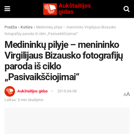
Pradžia
»
Kultūra
»
Medininkų pilyje – menininko Virgilijaus Bizausko
fotografijų paroda iš ciklo „Pasivaikščiojimai“
Medininkų pilyje – menininko
Virgilijaus Bizausko fotografijų
paroda iš ciklo
„Pasivaikščiojimai“
Aukštaitijos gidas
2015-04-08
A
A
Laikas: 3 min skaitymo