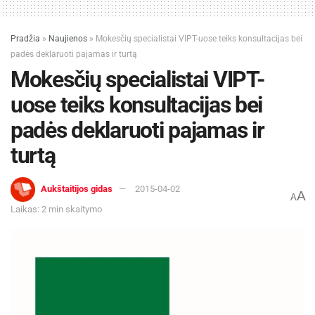
Pradžia
»
Naujienos
»
Mokesčių specialistai VIPT-uose teiks konsultacijas bei
padės deklaruoti pajamas ir turtą
Mokesčių specialistai VIPT-
uose teiks konsultacijas bei
padės deklaruoti pajamas ir
turtą
Aukštaitijos gidas
2015-04-02
A
A
Laikas: 2 min skaitymo