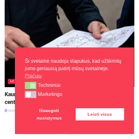
Ši svetainė naudoja slapukus, kad užtikrintų
jums geriausią patirtį mūsų svetainėje.
Plačiau
AKTUALIJOS
Techniniai
Techniniai
Kauniečiams toliau finansuojamas prisijungimas prie
Marketingo
Marketingo
centralizuotų tinklų
Išsaugoti
2026-07-03
Leisti visus
nustatymus