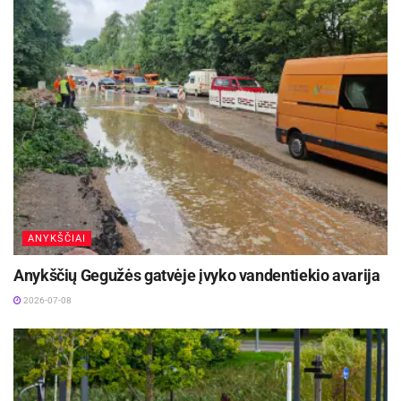
ANYKŠČIAI
Anykščių Gegužės gatvėje įvyko vandentiekio avarija
2026-07-08