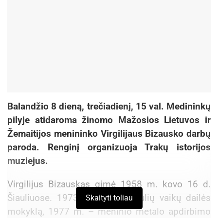
Balandžio 8 dieną, trečiadienį, 15 val. Medininkų
pilyje atidaroma žinomo Mažosios Lietuvos ir
Žemaitijos menininko Virgilijaus Bizausko darbų
paroda. Renginį organizuoja Trakų istorijos
muziejus.
Virgilijus Bizauskas gimė 1958 m. kovo 16 d.
Šiauliuose. 1973 m. baigė Šiaulių vaikų dailės
Skaityti toliau
mokyklą, 1977 m. – meninio metalo apdirbimo