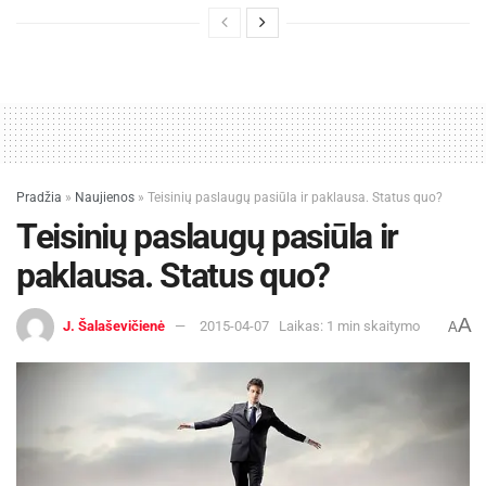
gegužės 19 dienos.
Dėl papildomos informacijos prašome kreiptis:
Alvyga Zmejevskienė. el.
p.
a.zmejevskiene@trakaimuziejus.lt
tel. Nr. +37061487148, +370 528 55297
Trakų istorijos muziejaus informacija
Pradžia
»
Naujienos
»
Teisinių paslaugų pasiūla ir paklausa. Status quo?
Teisinių paslaugų pasiūla ir
paklausa. Status quo?
A
J. Šalaševičienė
2015-04-07
Laikas: 1 min skaitymo
A