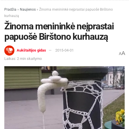
Pradžia
»
Naujienos
»
Žinoma menininkė neįprastai papuošė Birštono
kurhauzą
Žinoma menininkė neįprastai
papuošė Birštono kurhauzą
Aukštaitijos gidas
2015-04-01
A
A
Laikas: 2 min skaitymo