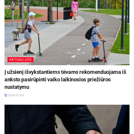
AKTUALIJOS
Į užsienį išvykstantiems tėvams rekomenduojama iš
anksto pasirūpinti vaiko laikinosios priežiūros
nustatymu
2026-07-03