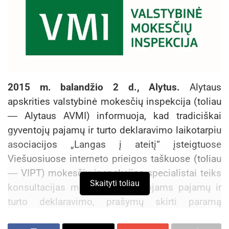
2015 m. balandžio 2 d., Alytus.
Alytaus
apskrities valstybinė mokesčių inspekcija (toliau
― Alytaus AVMI) informuoja, kad tradiciškai
gyventojų pajamų ir turto deklaravimo laikotarpiu
asociacijos „Langas į ateitį“ įsteigtuose
Viešuosiuose interneto prieigos taškuose (toliau
― VIPT) mokesčių inspekcijos specialistai teiks
Skaityti toliau
konsultacijas mokesčių mokėtojams pajamų ir
turto deklaravimo, prašymų skirti paramą
klausimais bei padės teisingai užpildyti ir laiku