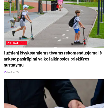
AKTUALIJOS
Į užsienį išvykstantiems tėvams rekomenduojama iš
anksto pasirūpinti vaiko laikinosios priežiūros
nustatymu
2026-07-03