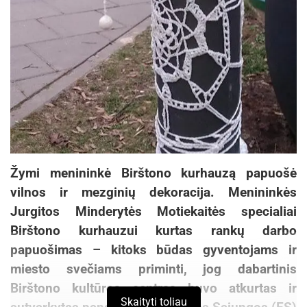
Žymi menininkė Birštono kurhauzą papuošė
vilnos ir mezginių dekoracija. Menininkės
Jurgitos Minderytės Motiekaitės specialiai
Birštono kurhauzui kurtas rankų darbo
papuošimas – kitoks būdas gyventojams ir
miesto svečiams priminti, jog dabartinis
Birštono kultūros centras buvo atkurtas ir
Skaityti toliau