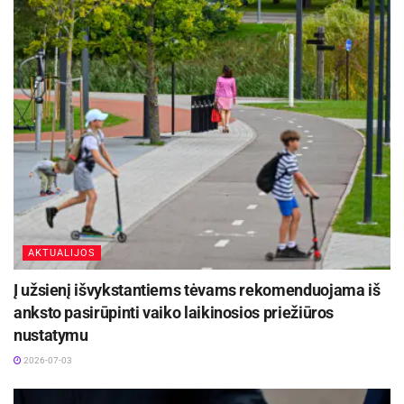
AKTUALIJOS
Į užsienį išvykstantiems tėvams rekomenduojama iš
anksto pasirūpinti vaiko laikinosios priežiūros
nustatymu
2026-07-03