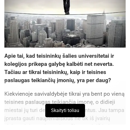
Apie tai, kad teisininkų šalies universitetai ir
kolegijos prikepa galybę kalbėti net neverta.
Tačiau ar tikrai teisininkų, kaip ir teisines
paslaugas teikiančių įmonių, yra per daug?
Kiekvienoje savivaldybėje tikrai yra bent po vieną
teisines paslaugas teikiančią įmonę, o didieji
miestai jų turi dešimtis, ar net šimtus. Jau tampa
Skaityti toliau
įprasta gauti naujienlaiškius ne tik iš įvairių
elektroninių parduotuvių, tačiau net ir iš juristų,